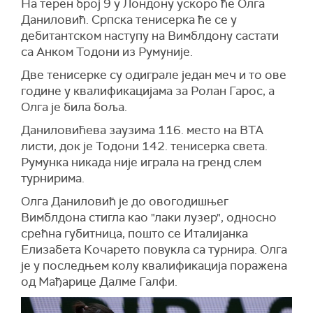
На терен број 9 у Лондону ускоро ће Олга
Даниловић. Српска тенисерка ће се у
дебитантском наступу на Вимблдону састати
са Анком Тодони из Румуније.
Две тенисерке су одиграле један меч и то ове
године у квалификацијама за Ролан Гарос, а
Олга је била боља.
Даниловићева заузима 116. место на ВТА
листи, док је Тодони 142. тенисерка света.
Румунка никада није играла на гренд слем
турнирима.
Олга Даниловић је до овогодишњег
Вимблдона стигла као "лаки лузер", односно
срећна губитница, пошто се Италијанка
Елизабета Кочарето повукла са турнира. Олга
је у последњем колу квалификација поражена
од Мађарице Далме Галфи.