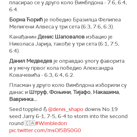
пласирао се у друго коло Вимблдона - 7:6, 6:4,
6:4.
Борна Ћорић
је победио Бразилца Фелипеа
Мелигени Алвеса у три сета (6:3, 7:6, 6:3).
Канађанин
Денис Шаповалов
избацио је
Николаса Јарија, такође у три сета (6:1, 7:5,
6:4).
Данил Медведев
je оправдао улогу фаворита
и у мечу првог кола победио Александра
Ковачевића - 6:3, 6:4, 6:2.
Пласман у друго коло Вимблдона изборили су
данас и
Штруф
,
Фоњини
,
Тијафо
,
Накашима
,
Вавринка...
Seed toppled 💪
@denis_shapo
downs No.19
seed Jarry 6-1, 7-5, 6-4 to storm into the second
round 🇨🇦
#Wimbledon
pic.twitter.com/msOl5BS0G0