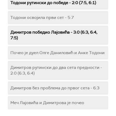
Тодони рутински до победе - 2:0 (7:5, 6:1)
Тодони освојила први сет - 5:7
Димитров победио Лајовића - 3:0 (6:3, 6:4,
7:5)
Почео је дуел Олге Даниловић и Анке Тодони
Димитров рутински до два сета предности -
2:0 (6:3, 6:4)
Димитров без проблема до првог сета - 6:3
Меч Лајовића и Димитрова је почео