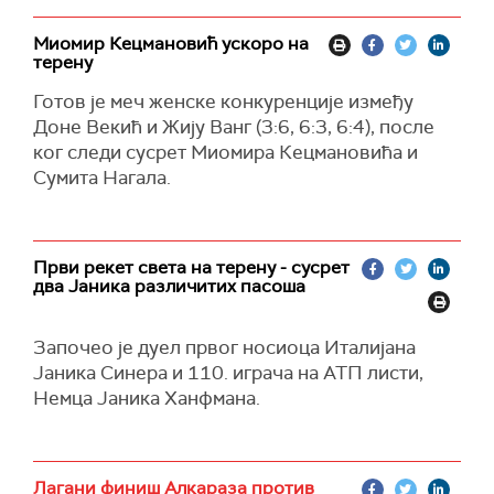
Миомир Кецмановић ускоро на
терену
Готов је меч женске конкуренције између
Доне Векић и Жију Ванг (3:6, 6:3, 6:4), после
ког следи сусрет Миомира Кецмановића и
Сумита Нагала.
Први рекет света на терену - сусрет
два Јаника различитих пасоша
Започео је дуел првог носиоца Италијана
Јаника Синера и 110. играча на АТП листи,
Немца Јаника Ханфмана.
Лагани финиш Алкараза против