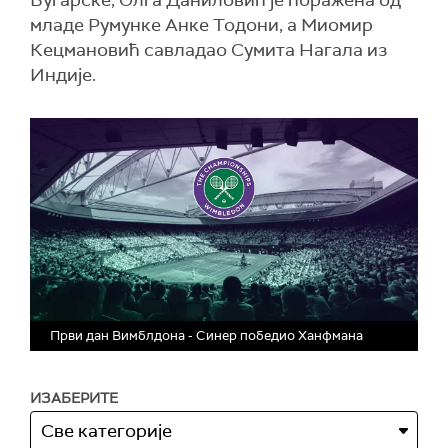
Бугарске, Олга Даниловић је поражена од
младе Румунке Анке Тодони, а Миомир
Кецмановић савладао Сумита Нагала из
Индије.
Први дан Вимблдона - Синер победио Ханфмана
ИЗАБЕРИТЕ