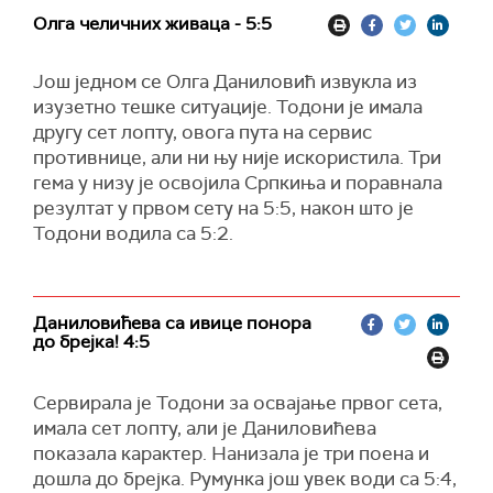
Олга челичних живаца - 5:5
Још једном се Олга Даниловић извукла из
изузетно тешке ситуације. Тодони је имала
другу сет лопту, овога пута на сервис
противнице, али ни њу није искористила. Три
гема у низу је освојила Српкиња и поравнала
резултат у првом сету на 5:5, након што је
Тодони водила са 5:2.
Даниловићева са ивице понора
до брејка! 4:5
Сервирала је Тодони за освајање првог сета,
имала сет лопту, али је Даниловићева
показала карактер. Нанизала је три поена и
дошла до брејка. Румунка још увек води са 5:4,