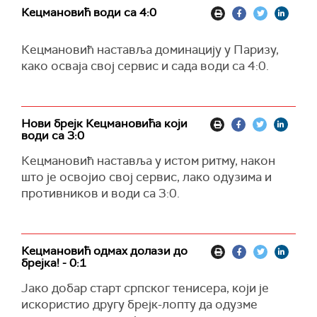
Кецмановић води са 4:0
Кецмановић наставља доминацију у Паризу,
како осваја свој сервис и сада води са 4:0.
Нови брејк Кецмановића који
води са 3:0
Кецмановић наставља у истом ритму, након
што је освојио свој сервис, лако одузима и
противников и води са 3:0.
Кецмановић одмах долази до
брејка! - 0:1
Јако добар старт српског тенисера, који је
искористио другу брејк-лопту да одузме