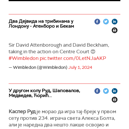
Два Дејвида на трибинама у
Лондону - Атенборо и Бекам
Sir David Attenborough and David Beckham,
taking in the action on Centre Court 😍
#Wimbledon
pic.twitter.com/0LetNJaAKP
— Wimbledon (@Wimbledon)
July 1, 2024
У другом колу Руд, Шаповалов,
Медведев, Ћорић...
Каспер Руд
је морао да игра тај-брејк у првом
сету против 234. играча света Алекса Болта,
али је наредна два нешто лакше освојио и