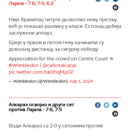
Лајала - 7:6, 7:5, 6:2
Није бранилац титуле дозволио нову претњу,
већ је показао разлику у класи. Естонац добија
заслужени аплауз.
Брејк у првом и петом гему начинили су
довољну дистанцу за сигурну победу.
Appreciation for the crowd on Centre Court 👊
#Wimbledon
|
@carlosalcaraz
pic.twitter.com/bk0fIqMpGF
— Wimbledon (@Wimbledon)
July 1, 2024
Алкараз освојио и други сет
против Лајала - 7:6, 7:5
Води Алкараз са 2:0 у сетовима против