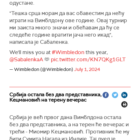
одустане.
"Тешка срца морам да вас обавестим да нећу
играти на Вимблдону ове године. Овај турнир
ми заиста много значи и обећавам да ћу се
следеће године вратити јача него икад",
написала је Сабаленка.
We'll miss you at
#Wimbledon
this year,
@SabalenkaA
🫶
pic.twitter.com/KN7QKg1GLT
— Wimbledon (@Wimbledon)
July 1, 2024
Србија остала без два представника,
Кецмановић на терену вечерас
Србија је већ првог дана Вимблдона остала
без два представника, а на терен ће вечерас и
трећи - Миомир Кецмановић. Противник ће му
бити Сумита Нагала из Индије. Тај дуел је