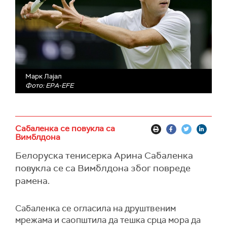
Марк Лајал
Фото: EPA-EFE
Сабаленка се повукла са
Вимблдона
Белоруска тенисерка Арина Сабаленка
повукла се са Вимблдона због повреде
рамена.
Сабаленка се огласила на друштвеним
мрежама и саопштила да тешка срца мора да