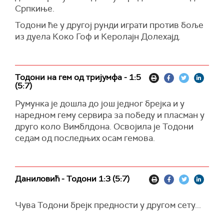
Српкиње.
Тодони ће у другој рунди играти против боље
из дуела Коко Гоф и Керолајн Долехајд.
Тодони на гем од тријумфа - 1:5
(5:7)
Румунка је дошла до још једног брејка и у
наредном гему сервира за победу и пласман у
друго коло Вимблдона. Освојила је Тодони
седам од последњих осам гемова.
Даниловић - Тодони 1:3 (5:7)
Чува Тодони брејк предности у другом сету...