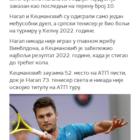
заказан као последњи на терену број 10.
Нагал и Кецмановић су одиграли само један
међусобни дуел, а српски тенисер је био бољи
на турниру у Келну 2022. године.
Нагал никада није играо у главном жребу
Вимблдона, а Кецмановић је забележио
најбољи резултат 2022. године, када је стигао
до трећег кола.
Кецмановић заузима 52. место на АТП листи,
док је Нагал 73. тенисер света и никада није
освојио титулу на АТП туру.