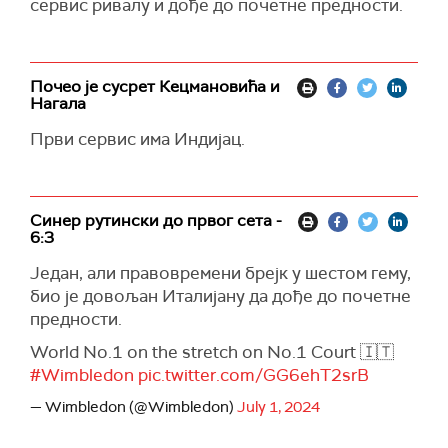
сервис ривалу и дође до почетне предности.
Почео је сусрет Кецмановића и
Нагала
Први сервис има Индијац.
Синер рутински до првог сета -
6:3
Један, али правовремени брејк у шестом гему,
био је довољан Италијану да дође до почетне
предности.
World No.1 on the stretch on No.1 Court 🇮🇹
#Wimbledon
pic.twitter.com/GG6ehT2srB
— Wimbledon (@Wimbledon)
July 1, 2024