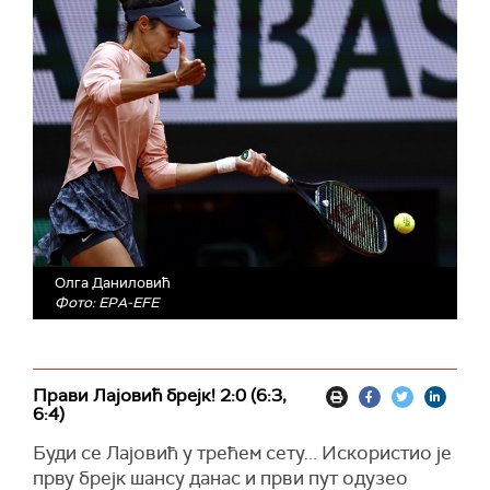
Олга Даниловић
Фото: EPA-EFE
Прави Лајовић брејк! 2:0 (6:3,
6:4)
Буди се Лајовић у трећем сету... Искористио је
прву брејк шансу данас и први пут одузео