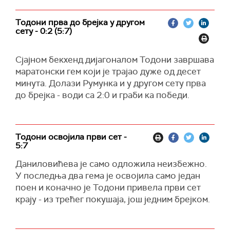
Тодони прва до брејка у другом
сету - 0:2 (5:7)
Сјајном бекхенд дијагоналом Тодони завршава
маратонски гем који је трајао дуже од десет
минута. Долази Румунка и у другом сету прва
до брејка - води са 2:0 и граби ка победи.
Тодони освојила први сет -
5:7
Даниловићева је само одложила неизбежно.
У последња два гема је освојила само један
поен и коначно је Тодони привела први сет
крају - из трећег покушаја, још једним брејком.