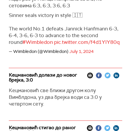
сетовима 6:3, 6:3, 3:6, 6:3
Sinner seals victory in style 🇮🇹
The world No.1 defeats Jannick Hanfmann 6-3,
6-4, 3-6, 6-3 to advance to the second
round
#Wimbledon
pic.twitter.com/f4d1YIY80q
— Wimbledon (@Wimbledon)
July 1, 2024
Кецмановић долази до новог
брејка, 3:0
Кецмановић све ближи другом колу
Вимблдона, уз два брејка води са 3:0 у
четвртом сету.
Кецмановић стигао до раног