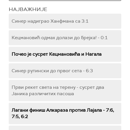
НАЈВАЖНИЈЕ
Синер надиграо Ханфмана са 3:1
Кецмановић одмах долази до брејка! - 0:1
Почео је сусрет Кецмановића и Нагала
Синер рутински до првог сета - 6:3
Први рекет света на терену - сусрет два
Јаника различитих пасоша
Лагани финиш Алкараза против Лајала - 7:6,
7:5, 6:2