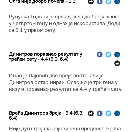
Олга није добро почела - 1:3
Румунка Тодони је прва дошла до брејк шансе
у четвртом гему и одмах је искористила. Доди
са 3:1 у првом сету.
Димитров поравнао резултат у
трећем сету - 4:4 (6:3, 6:4)
Имао је Лајовић две брејк лопте, али је
Димитров остао миран. Освојио је три гема у
низу и поравнао резултат на 4:4 у трећем сету.
Враћа Димитров брејк - 3:4 (6:3,
6:4)
Није дуго трајала Лајовићева предност. Враћа