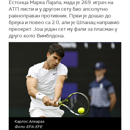
Естонца Марка Лајала, мада је 269. играч на
АТП листи и у другом сету био апсолутно
равноправан противник. Први је дошао до
брејка и повео са 2:0, али је Шпанац направио
преокрет. Још један сет му фали за пласман у
друго коло Вимблдона.
Карлос Алкараз
Фото: EPA-EFE