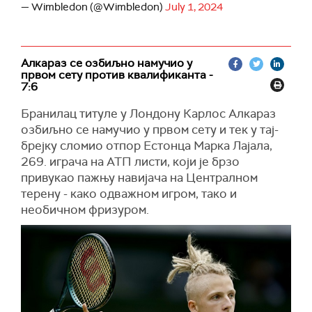
— Wimbledon (@Wimbledon)
July 1, 2024
Алкараз се озбиљно намучио у
првом сету против квалификанта -
7:6
Бранилац титуле у Лондону Карлос Алкараз
озбиљно се намучио у првом сету и тек у тај-
брејку сломио отпор Естонца Марка Лајала,
269. играча на АТП листи, који је брзо
привукао пажњу навијача на Централном
терену - како одважном игром, тако и
необичном фризуром.