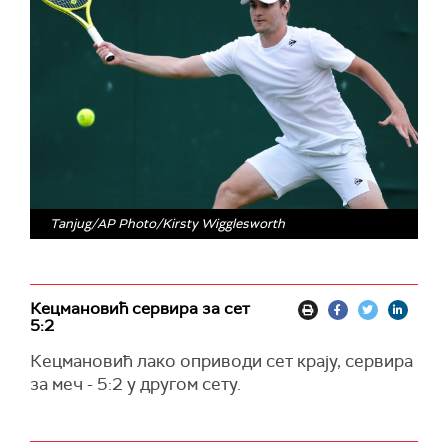
Tanjug/AP Photo/Kirsty Wigglesworth
Кецмановић сервира за сет
5:2
Кецмановић лако оприводи сет крају, сервира
за меч - 5:2 у другом сету.