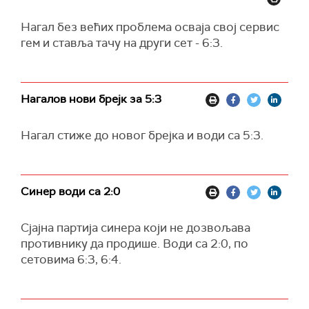
Нагал без већих проблема осваја свој сервис
гем и ставља тачу на други сет - 6:3.
Нагалов нови брејк за 5:3
Нагал стиже до новог брејка и води са 5:3.
Синер води са 2:0
Сјајна партија синера који не дозвољава
противнику да продише. Води са 2:0, по
сетовима 6:3, 6:4.