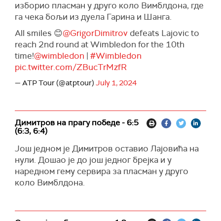
изборио пласман у друго коло Вимблдона, где
га чека бољи из дуела Гарина и Шанга.
All smiles 😊
@GrigorDimitrov
defeats Lajovic to
reach 2nd round at Wimbledon for the 10th
time!
@wimbledon
|
#Wimbledon
pic.twitter.com/ZBucTrMzfR
— ATP Tour (@atptour)
July 1, 2024
Димитров на прагу победе - 6:5
(6:3, 6:4)
Још једном је Димитров оставио Лајовића на
нули. Дошао је до још једног брејка и у
наредном гему сервира за пласман у друго
коло Вимблдона.