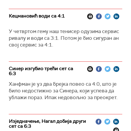
Кецмановић води са 4:1
У четвртом гему наш тенисер одузима сервис
ривалу и води са 3:1. Потом је био сигуран ан
свој сервис за 4:1.
Синер изгубио трећи сет са
6:3
Ханфман је уз два брејка повео са 4:0, што је
било недостижно за Синера, који успева да
ублажи пораз. Ипак недовољно за преокрет.
Изједначење, Нагал добија други
сет са 6:3