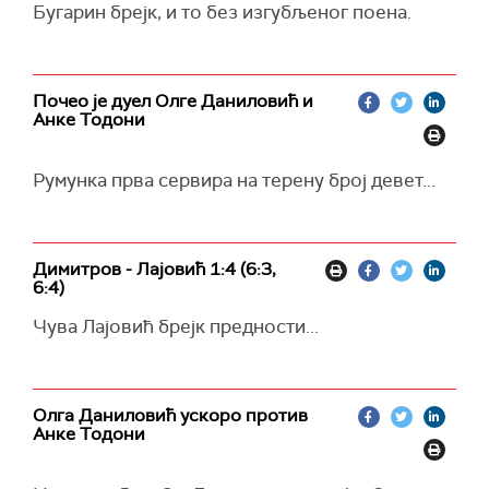
Бугарин брејк, и то без изгубљеног поена.
Почео је дуел Олге Даниловић и
Анке Тодони
Румунка прва сервира на терену број девет...
Димитров - Лајовић 1:4 (6:3,
6:4)
Чува Лајовић брејк предности...
Олга Даниловић ускоро против
Анке Тодони