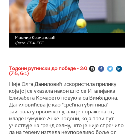
Миомир Кецмановић
Фото: EPA-EFE
Тодони рутински до победе - 2:0
(7:5, 6:1)
Није Олга Даниловић искористила прилику
која јој се указала након што се Италијанка
Елизабета Кочарето повукла са Вимблдона.
Даниловићева је као "срећна губитница"
заиграла у првом колу, али је поражена од
младе Румунке Анке Тодони, која први пут
учествује на гренд селму, што је није спречило
да на терену изгледа неупоредиво боље од