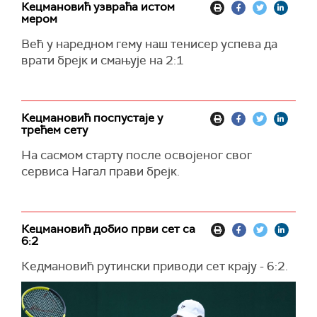
Кецмановић узвраћа истом
мером
Већ у наредном гему наш тенисер успева да
врати брејк и смањује на 2:1
Кецмановић поспустаје у
трећем сету
На сасмом старту после освојеног свог
сервиса Нагал прави брејк.
Кецмановић добио први сет са
6:2
Кедмановић рутински приводи сет крају - 6:2.