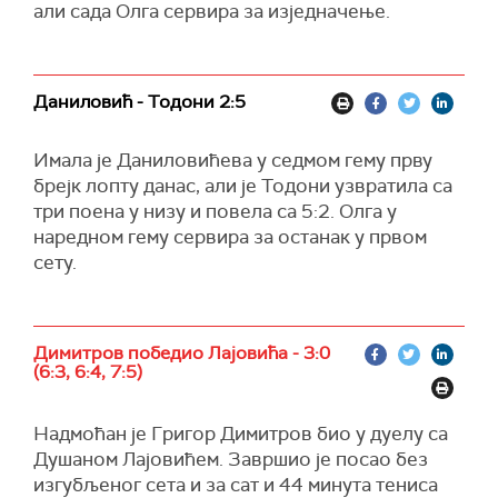
али сада Олга сервира за изједначење.
Даниловић - Тодони 2:5
Имала је Даниловићева у седмом гему прву
брејк лопту данас, али је Тодони узвратила са
три поена у низу и повела са 5:2. Олга у
наредном гему сервира за останак у првом
сету.
Димитров победио Лајовића - 3:0
(6:3, 6:4, 7:5)
Надмоћан је Григор Димитров био у дуелу са
Душаном Лајовићем. Завршио је посао без
изгубљеног сета и за сат и 44 минута тениса