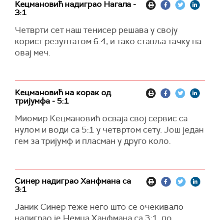
Кецмановић надиграо Нагала -
3:1
Четврти сет наш тенисер решава у своју
корист резултатом 6:4, и тако ставља тачку на
овај меч.
Кецмановић на корак од
тријумфа - 5:1
Миомир Кецмановић осваја свој сервис са
нулом и води са 5:1 у четвртом сету. Још један
гем за тријумф и пласман у друго коло.
Синер надиграо Ханфмана са
3:1
Јаник Синер теже него што се очекивало
надиграо је Немца Ханфмана са 3:1, по