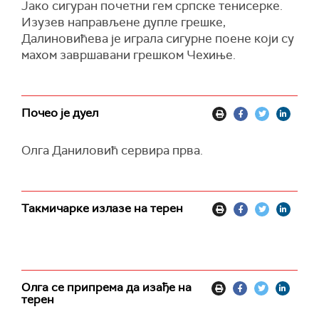
Јако сигуран почетни гем српске тенисерке.
Изузев направљене дупле грешке,
Далиновићева је играла сигурне поене који су
махом завршавани грешком Чехиње.
Почео је дуел
Олга Даниловић сервира прва.
Такмичарке излазе на терен
Олга се припрема да изађе на
терен