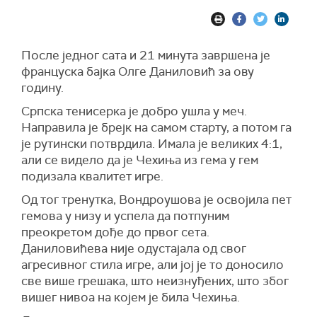
После једног сата и 21 минута завршена је
француска бајка Олге Даниловић за ову
годину.
Српска тенисерка је добро ушла у меч.
Направила је брејк на самом старту, а потом га
је рутински потврдила. Имала је великих 4:1,
али се видело да је Чехиња из гема у гем
подизала квалитет игре.
Од тог тренутка, Вондроушова је освојила пет
гемова у низу и успела да потпуним
преокретом дође до првог сета.
Даниловићева није одустајала од свог
агресивног стила игре, али јој је то доносило
све више грешака, што неизнуђених, што због
вишег нивоа на којем је била Чехиња.