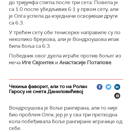
до тријумфа стигла после три сета. Повела је
са 1:0 после убедљивих 6:1 у првом сету, али
је Олга успела да изједначи освојивши други
са 6:3.
У трећем сету обе тенисерке направиле су по
неколико брејкова, али је Вондроушова ипак
била боља са 6:3.
Победник овог дуела играће против бољег из
меча
Иге Свјонтек
и
Анастасије Потапове
.
Чехиња фаворит, али то на Ролан
Гаросу не смета Даниловићевој
Вондроушова је боље рангирана, али то није
био проблем Олги, јер је у сва три претходна
кола побеђивала боље рангиране играчице од
себе.