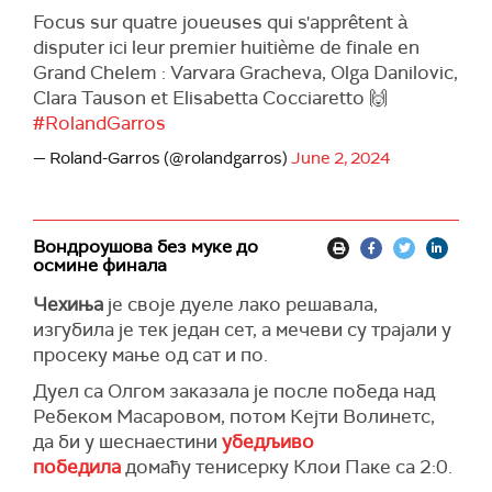
Focus sur quatre joueuses qui s'apprêtent à
disputer ici leur premier huitième de finale en
Grand Chelem : Varvara Gracheva, Olga Danilovic,
Clara Tauson et Elisabetta Cocciaretto 🙌
#RolandGarros
— Roland-Garros (@rolandgarros)
June 2, 2024
Вондроушова без муке до
осмине финала
Чехиња
је своје дуеле лако решавала,
изгубила је тек један сет, а мечеви су трајали у
просеку мање од сат и по.
Дуел са Олгом заказала је после победа над
Ребеком Масаровом, потом Кејти Волинетс,
да би у шеснаестини
убедљиво
победила
домаћу тенисерку Клои Паке са 2:0.