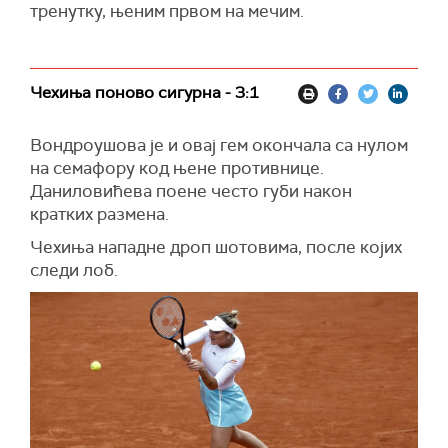
тренутку, њеним првом на мечим.
Чехиња поново сигурна - 3:1
Вондроушова је и овај гем окончала са нулом
на семафору код њене противнице.
Даниловићева поене често губи након
кратких размена.
Чехиња нападне дроп шотовима, после којих
следи лоб.