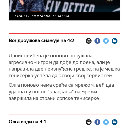
EPA-EFE MOHAMMED BADRA
Вондроушова смањује на 4:2
Даниловићева је поново покушала
агресивном игром да дође до поена, али је
направила две неизнуђене грешке, па је чешка
тенисерка успела да освоји свој сервис гем.
Олга поново нема среће са мрежом, већ два
ударца су после "клацкања" на мрежи
завршила на страни српске тенисерке.
Олга води са 4:1