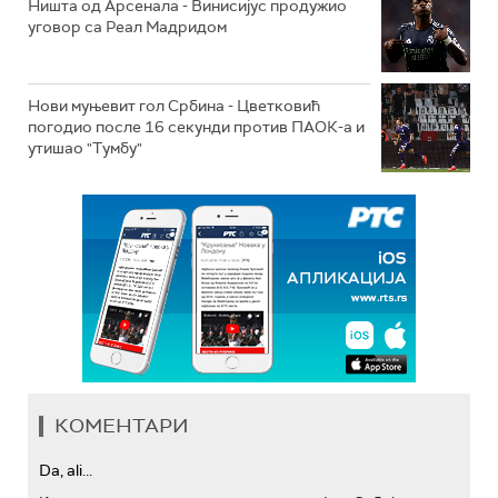
Ништа од Арсенала - Винисијус продужио
уговор са Реал Мадридом
Нови муњевит гол Србина - Цветковић
погодио после 16 секунди против ПАОК-а и
утишао "Тумбу"
КОМЕНТАРИ
Da, ali...