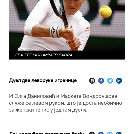
EPA-EFE MOHAMMED BADRA
Дуел две леворуке играчице
И Олга Даниловић и Маркета Вондроушова
служе се левом руком, што је доста необично
за женски тенис у једном дуелу.