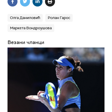
Олга Даниловић
Ролан Гарос
Маркета Вондроушова
Везани чланци