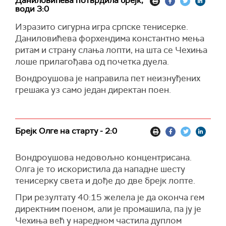
Даниловићева потврдила брејк,
води 3:0
Изразито сигурна игра српске тенисерке.
Даниловићева форхендима константно мења
ритам и страну слања лопти, на шта се Чехиња
лоше прилагођава од почетка дуела.
Вондроушова је направила пет неизнуђених
грешака уз само један директан поен.
Брејк Олге на старту - 2:0
Вондроушова недовољно концентрисана.
Олга је то искористила да нападне шесту
тенисерку света и дође до две брејк лопте.
При резултату 40:15 желела је да оконча гем
директним поеном, али је промашила, па ју је
Чехиња већ у наредном частила дуплом