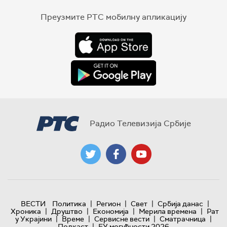
Преузмите РТС мобилну апликацију
Радио Телевизија Србије
|
|
|
|
ВЕСТИ
Политика
Регион
Свет
Србија данас
|
|
|
|
Хроника
Друштво
Економија
Мерила времена
Рат
|
|
|
|
у Украјини
Време
Сервисне вести
Сматрачница
|
Подкаст
ЕУ могућности 2026