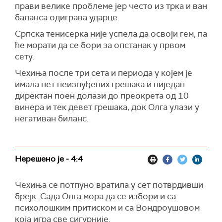
прави велике проблеме јер често из трка и ван
баланса одиграва ударце.
Српска тенисерка није успела да освоји гем, па
ће морати да се бори за опстанак у првом
сету.
Чехиња после три сета и периода у којем је
имала пет неизнуђених грешака и ниједан
директан поен долази до преокрета од 10
винера и тек девет грешака, док Олга улази у
негативан биланс.
Нерешено је - 4:4
Чехиња се потпуно вратила у сет потврдивши
брејк. Сада Олга мора да се избори и са
психолошким притиском и са Вондроушовом
која игра све сигурније.