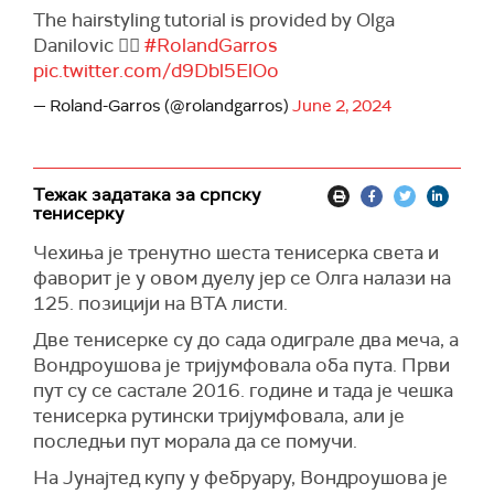
The hairstyling tutorial is provided by Olga
Danilovic 💇‍♀️
#RolandGarros
pic.twitter.com/d9Dbl5ElOo
— Roland-Garros (@rolandgarros)
June 2, 2024
Тежак задатака за српску
тенисерку
Чехиња је тренутно шеста тенисерка света и
фаворит је у овом дуелу јер се Олга налази на
125. позицији на ВТА листи.
Две тенисерке су до сада одиграле два меча, а
Вондроушова је тријумфовала оба пута. Први
пут су се састале 2016. године и тада је чешка
тенисерка рутински тријумфовала, али је
последњи пут морала да се помучи.
На Јунајтед купу у фебруару, Вондроушова је