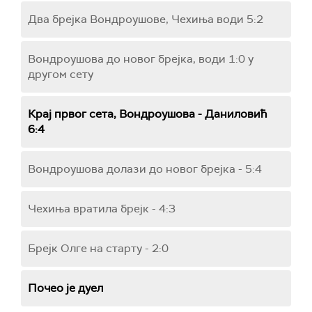
Два брејка Вондроушове, Чехиња води 5:2
Вондроушова до новог брејка, води 1:0 у
другом сету
Крај првог сета, Вондроушова - Даниловић
6:4
Вондроушова долази до новог брејка - 5:4
Чехиња вратила брејк - 4:3
Брејк Олге на старту - 2:0
Почео је дуел