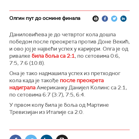
Олгин пут до осмине финала
Даниловићева је до четвртог кола дошла
победом после преокрета против Доне Векић,
и ово јој је највећи успех у каријери. Олга је од
ривалке
била боља са 2:1
, по сетовима 0:6,
7:5, 7:6 (10:8).
Она је тако надмашила успех из претходног
кола када је такође
после преокрета
надиграла
Американку Данијел Колинс са 2:1,
по сетовима 6:7 (3:7), 7:5, 6:4.
У првом колу била је боља од Мартине
Тревизијан из Италије са 2:0.