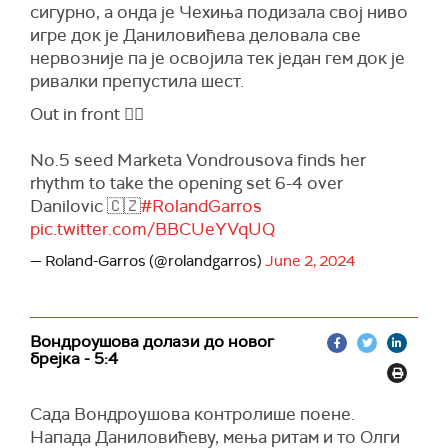
сигурно, а онда је Чехиња подизала свој ниво
игре док је Даниловићева деловала све
нервозније па је освојила тек један гем док је
ривалки препустила шест.
Out in front 🏃‍♀️
No.5 seed Marketa Vondrousova finds her
rhythm to take the opening set 6-4 over
Danilovic 🇨🇿
#RolandGarros
pic.twitter.com/BBCUeYVqUQ
— Roland-Garros (@rolandgarros)
June 2, 2024
Вондроушова долази до новог
брејка - 5:4
Сада Вондроушова контролише поене.
Напада Даниловићеву, мења ритам и то Олги