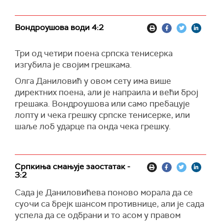
Вондроушова води 4:2
Три од четири поена српска тенисерка
изгубила је својим грешкама.
Олга Даниловић у овом сету има више
директних поена, али је напраила и већи број
грешака. Вондроушова или само пребацује
лопту и чека грешку српске тенисерке, или
шаље лоб ударце па онда чека грешку.
Српкиња смањује заостатак -
3:2
Сада је Даниловићева поново морала да се
суочи са брејк шансом противнице, али је сада
успела да се одбрани и то асом у правом