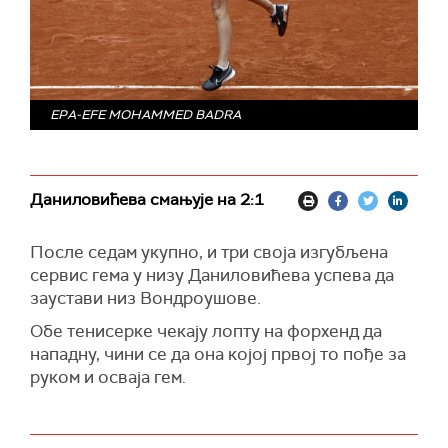
EPA-EFE MOHAMMED BADRA
Даниловићева смањује на 2:1
После седам укупно, и три своја изгубљена
сервис гема у низу Даниловићева успева да
заустави низ Вондроушове.
Обе тенисерке чекају лопту на форхенд да
нападну, чини се да она којој првој то пође за
руком и осваја гем.