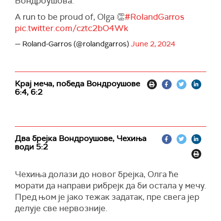
Вондроушова.
A run to be proud of, Olga 👏
#RolandGarros
pic.twitter.com/cztc2bO4Wk
— Roland-Garros (@rolandgarros)
June 2, 2024
Крај меча, победа Вондроушове
6:4, 6:2
Два брејка Вондроушове, Чехиња
води 5:2
Чехиња долази до новог брејка, Олга ће
морати да направи рибрејк да би остала у мечу.
Пред њом је јако тежак задатак, пре свега јер
делује све нервозније.