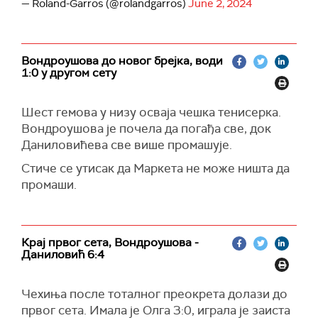
— Roland-Garros (@rolandgarros)
June 2, 2024
Вондроушова до новог брејка, води
1:0 у другом сету
Шест гемова у низу осваја чешка тенисерка.
Вондроушова је почела да погађа све, док
Даниловићева све више промашује.
Стиче се утисак да Маркета не може ништа да
промаши.
Крај првог сета, Вондроушова -
Даниловић 6:4
Чехиња после тоталног преокрета долази до
првог сета. Имала је Олга 3:0, играла је заиста