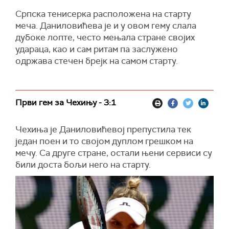
Српска тенисерка расположена на старту
меча. Даниловићева је и у овом гему слала
дубоке лопте, често мењала стране својих
удараца, као и сам ритам па заслужено
одржава стечен брејк на самом старту.
Први гем за Чехињу - 3:1
Чехиња је Даниловићевој препустила тек
један поен и то својом дуплом грешком на
мечу. Са друге стране, остали њени сервиси су
били доста бољи него на старту.