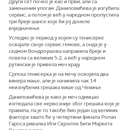
Други сет почео је као и први, али са
замењеним улогам. Даниловићева је изгубила
сервис, а потом је већ у наредном пропустила
три брејк шансе које би јој донеле
изједначење.
Уследио је период у којем су тенисерке
освајале своје сервис гемове, а онда је у
седмом Вондроушова направила брејк и
повела са великих 5:2, а већ у наредном
рутински је привела меч крају.
Српска тенисерка је на мечу освојила два
винера мање, али је начинила чак 14
неизнуђених грешака више од Чехиње.
Даниловићева је како је меч одмицао
изгледала све нервозније због грешака које је
правила, па је то такође био један од великих
фактора зашто ће у четвртини финала Ролан
Гароса ривалка Иги Свјонтек бити Маркета