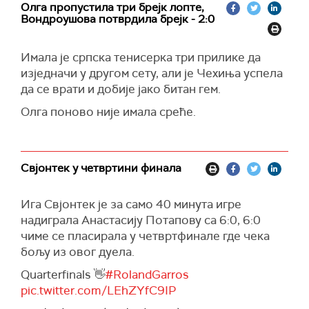
Олга пропустила три брејк лопте,
Вондроушова потврдила брејк - 2:0
Имала је српска тенисерка три прилике да
изједначи у другом сету, али је Чехиња успела
да се врати и добије јако битан гем.
Олга поново није имала среће.
Свјонтек у четвртини финала
Ига Свјонтек је за само 40 минута игре
надиграла Анастасију Потапову са 6:0, 6:0
чиме се пласирала у четвртфинале где чека
бољу из овог дуела.
Quarterfinals 👋
#RolandGarros
pic.twitter.com/LEhZYfC9IP