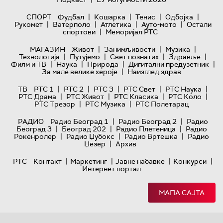
|
|
|
|
СПОРТ
Фудбал
Кошарка
Тенис
Одбојка
|
|
|
|
Рукомет
Ватерполо
Атлетика
Ауто-мото
Остали
|
спортови
Меморијал РТС
|
|
|
МАГАЗИН
Живот
Занимљивости
Музика
|
|
|
|
Технологијa
Путујемо
Свет познатих
Здравље
|
|
|
|
Филм и ТВ
Наука
Природа
Дигитални предузетник
|
За мале велике хероје
Наизглед здрав
|
|
|
|
|
ТВ
РТС 1
РТС 2
РТС 3
РТС Свет
РТС Наука
|
|
|
|
РТС Драма
РТС Живот
РТС Класика
РТС Коло
|
|
РТС Трезор
РТС Музика
РТС Полетарац
|
|
РАДИО
Радио Београд 1
Радио Београд 2
Радио
|
|
|
Београд 3
Београд 202
Радио Плетеница
Радио
|
|
|
Рокенролер
Радио Џубокс
Радио Вртешка
Радио
|
Џезер
Архив
|
|
|
|
РТС
Контакт
Маркетинг
Јавне набавке
Конкурси
Интернет портал
МАПА САЈТА