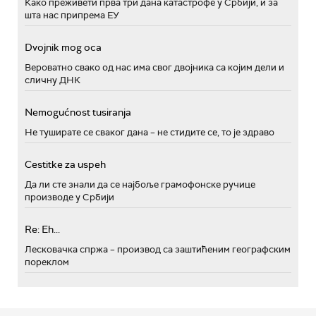
Како преживети прва три дана катастрофе у Србији, и за
шта нас припрема ЕУ
Dvojnik mog oca
Вероватно свако од нас има свог двојника са којим дели и
сличну ДНК
Nemogućnost tusiranja
Не туширате се сваког дана – не стидите се, то је здраво
Cestitke za uspeh
Да ли сте знали да се најбоље грамофонске ручице
производе у Србији
Re: Eh...
Лесковачка спржа – производ са заштићеним географским
пореклом