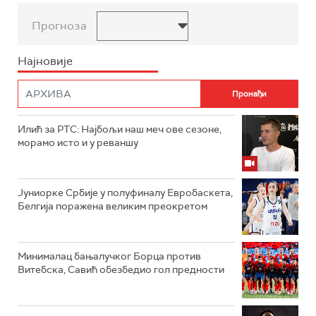
Прогноза
Најновије
Илић за РТС: Најбољи наш меч ове сезоне,
морамо исто и у реваншу
Јуниорке Србије у полуфиналу Евробаскета,
Белгија поражена великим преокретом
Минималац бањалучког Борца против
Витебска, Савић обезбедио гол предности