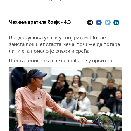
Чехиња вратила брејк - 4:3
Вондроушова улази у свој ритам. После
заиста лошијег старта меча, почиње да погађа
линије, а помало је служи и срећа.
Шеста тенисерка света враћа се у први сет.