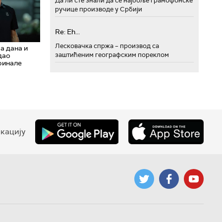
Да ли сте знали да се најбоље грамофонске
ручице производе у Србији
Re: Eh...
Лесковачка спржа – производ са
а дана и
заштићеним географским пореклом
дао
финале
кацију