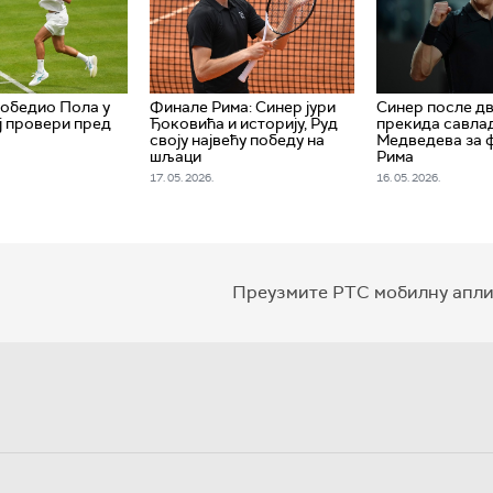
обедио Пола у
Финале Рима: Синер јури
Синер после дв
 провери пред
Ђоковића и историју, Руд
прекида савла
своју највећу победу на
Медведева за 
шљаци
Рима
17. 05. 2026.
16. 05. 2026.
Преузмите РТС мобилну апли