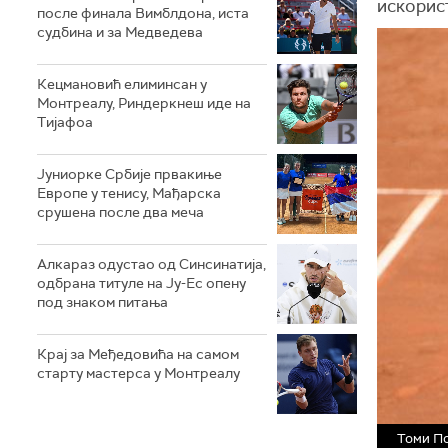
искорист
после финала Вимблдона, иста
судбина и за Медведева
Кецмановић елиминсан у
Монтреалу, Риндеркнеш иде на
Тијафоа
Јуниорке Србије првакиње
Европе у тенису, Мађарска
срушена после два меча
Алкараз одустао од Синсинатија,
одбрана титуле на Ју-Ес опену
под знаком питања
Крај за Међедовића на самом
старту мастерса у Монтреалу
Томи П