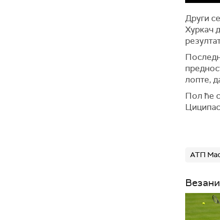
Други се
Хуркач д
резултат
Последњи
предност
лопте, д
Пол ће 
Циципас
АТП Мас
Везани