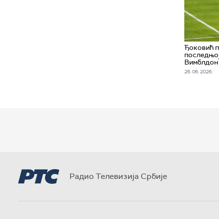
Ђоковић п
последњој
Вимблдон
26. 06. 2026.
Радио Телевизија Србије