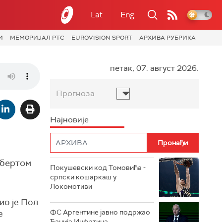
Lat
Eng
И
МЕМОРИЈАЛ РТС
EUROVISION SPORT
АРХИВА РУБРИКА
петак, 07. август 2026.
Прогноза
Најновије
убертом
Покушевски код Томовића -
српски кошаркаш у
Локомотиви
жио је Пол
ФС Аргентине јавно подржао
е
Ђанија Инфатина