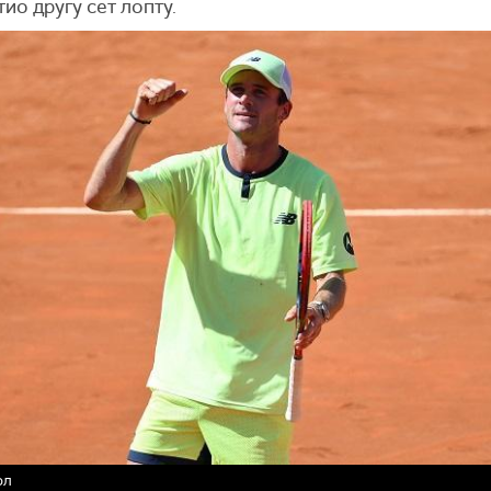
ио другу сет лопту.
ол