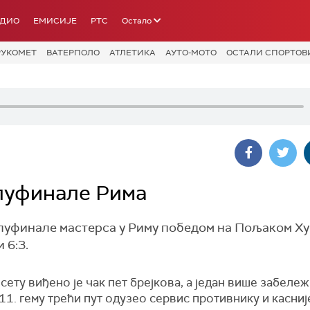
АДИО
ЕМИСИЈЕ
РТС
Остало
РУКОМЕТ
ВАТЕРПОЛО
АТЛЕТИКА
АУТО-МОТО
ОСТАЛИ СПОРТОВ
луфинале Рима
олуфинале мастерса у Риму победом на Пољаком Х
 6:3.
сету виђено је чак пет брејкова, а један више забеле
у 11. гему трећи пут одузео сервис противнику и касниј