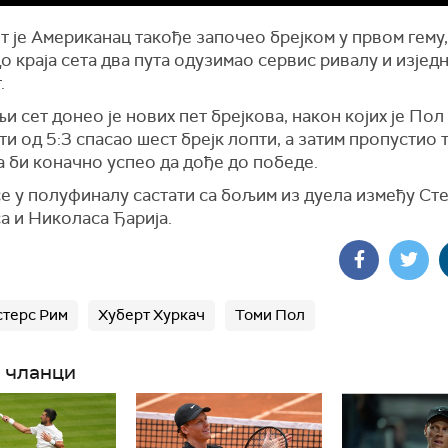
т је Американац такође започео брејком у првом гему, 
о краја сета два пута одузимао сервис ривалу и изјед
.
 сет донео је нових пет брејкова, након којих је Пол
и од 5:3 спасао шест брејк лопти, а затим пропустио 
а би коначно успео да дође до победе.
се у полуфиналу састати са бољим из дуела између Ст
а и Николаса Ђарија.
терс Рим
Хуберт Хуркач
Томи Пол
 чланци