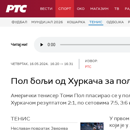
РТС
ВЕСТИ
СПОРТ
OKO
МАГАЗИН
ТВ
Р
ФУДБАЛ
МУНДИЈАЛ 2026
КОШАРКА
ТЕНИС
ОДБОЈКА
Читај ми!
ИЗВОР:
ЧЕТВРТАК, 16.05.2024, 16:20 -> 16:31
РТС
Пол бољи од Хуркача за по
Амерички тенисер Томи Пол пласирао се у п
Хуркачом резултатом 2:1, по сетовима 7:5, 3:6 и
ТЕНИС
У првом 
који је 
Неславан повратак Зверева