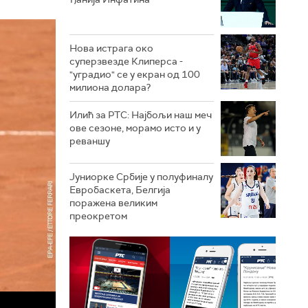
Нова истрага око
суперзвезде Клиперса -
"уградио" се у екран од 100
милиона долара?
Илић за РТС: Најбољи наш меч
ове сезоне, морамо исто и у
реваншу
Јуниорке Србије у полуфиналу
Евробаскета, Белгија
поражена великим
преокретом