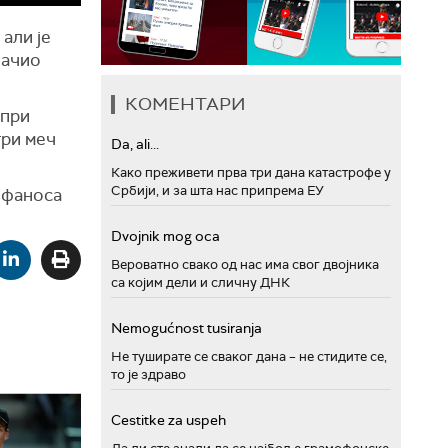
али је
начио
КОМЕНТАРИ
 при
три меч
Da, ali...
Како преживети прва три дана катастрофе у
Србији, и за шта нас припрема ЕУ
ефаноса
Dvojnik mog oca
Вероватно свако од нас има свог двојника
са којим дели и сличну ДНК
Nemogućnost tusiranja
Не туширате се сваког дана – не стидите се,
то је здраво
Cestitke za uspeh