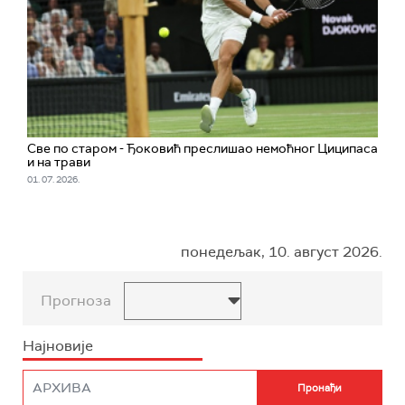
Све по старом - Ђоковић преслишао немоћног Циципаса
и на трави
01. 07. 2026.
понедељак, 10. август 2026.
Прогноза
Најновије