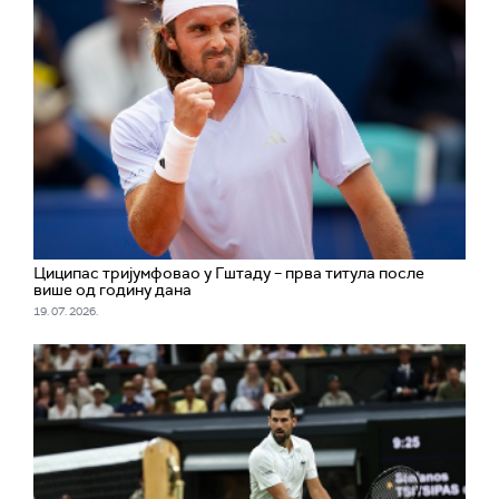
Циципас тријумфовао у Гштаду – прва титула после
више од годину дана
19. 07. 2026.