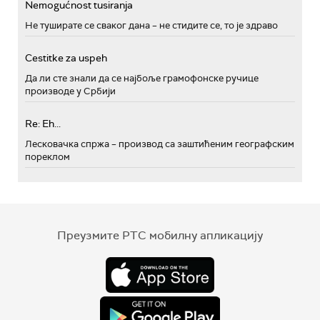
Nemogućnost tusiranja
Не туширате се сваког дана – не стидите се, то је здраво
Cestitke za uspeh
Да ли сте знали да се најбоље грамофонске ручице
производе у Србији
Re: Eh...
Лесковачка спржа – производ са заштићеним географским
пореклом
Преузмите РТС мобилну апликацију