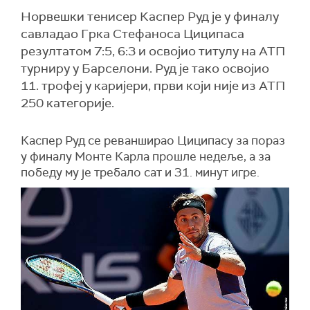
Норвешки тенисер Каспер Руд је у финалу
савладао Грка Стефаноса Циципаса
резултатом 7:5, 6:3 и освојио титулу на АТП
турниру у Барселони. Руд је тако освојио
11. трофеј у каријери, први који није из АТП
250 категорије.
Каспер Руд се реванширао Циципасу за пораз
у финалу Монте Карла прошле недеље, а за
победу му је требало сат и 31. минут игре.