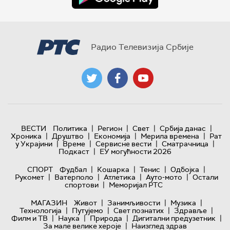
Радио Телевизија Србије
|
|
|
|
ВЕСТИ
Политика
Регион
Свет
Србија данас
|
|
|
|
Хроника
Друштво
Економија
Мерила времена
Рат
|
|
|
|
у Украјини
Време
Сервисне вести
Сматрачница
|
Подкаст
ЕУ могућности 2026
|
|
|
|
СПОРТ
Фудбал
Кошарка
Тенис
Одбојка
|
|
|
|
Рукомет
Ватерполо
Атлетика
Ауто-мото
Остали
|
спортови
Меморијал РТС
|
|
|
МАГАЗИН
Живот
Занимљивости
Музика
|
|
|
|
Технологијa
Путујемо
Свет познатих
Здравље
|
|
|
|
Филм и ТВ
Наука
Природа
Дигитални предузетник
|
За мале велике хероје
Наизглед здрав