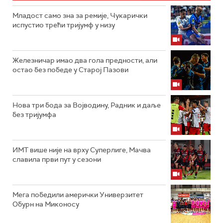
Младост само зна за ремије, Чукарички
испустио трећи тријумф у низу
Железничар имао два гола предности, али
остао без победе у Старој Пазови
Нова три бода за Војводину, Радник и даље
без тријумфа
ИМТ више није на врху Суперлиге, Мачва
славила први пут у сезони
Мега победили амерички Универзитет
Обурн на Миконосу