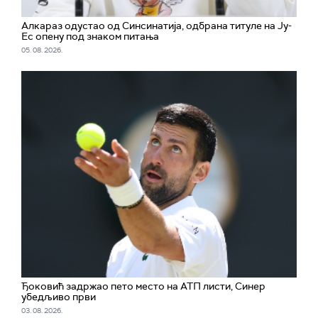
Алкараз одустао од Синсинатија, одбрана титуле на Ју-
Ес опену под знаком питања
05. 08. 2026.
Ђоковић задржао пето место на АТП листи, Синер
убедљиво први
03. 08. 2026.