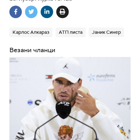
Карлос Алкараз
АТП листа
Јаник Синер
Везани чланци