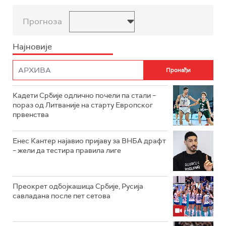
Прогноза
Најновије
Кадети Србије одлично почели па стали –
пораз од Литваније на старту Европског
првенства
Енес Кантер најавио пријаву за ВНБА драфт
– жели да тестира правила лиге
Преокрет одбојкашица Србије, Русија
савладана после пет сетова