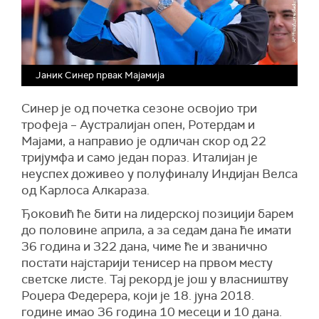
Јаник Синер првак Мајамија
Синер је од почетка сезоне освојио три
трофеја – Аустралијан опен, Ротердам и
Мајами, а направио је одличан скор од 22
тријумфа и само један пораз. Италијан је
неуспех доживео у полуфиналу Индијан Велса
од Карлоса Алкараза.
Ђоковић ће бити на лидерској позицији барем
до половине априла, а за седам дана ће имати
36 година и 322 дана, чиме ће и званично
постати најстарији тенисер на првом месту
светске листе. Тај рекорд је још у власништву
Роџера Федерера, који је 18. јуна 2018.
године имао 36 година 10 месеци и 10 дана.