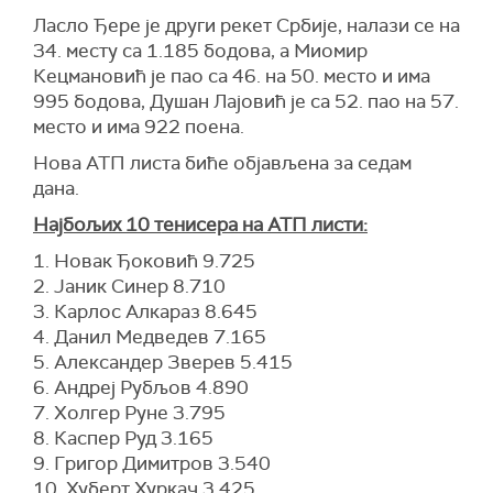
Ласло Ђере је други рекет Србије, налази се на
34. месту са 1.185 бодова, а Миомир
Кецмановић је пао са 46. на 50. место и има
995 бодова, Душан Лајовић је са 52. пао на 57.
место и има 922 поена.
Нова АТП листа биће објављена за седам
дана.
Најбољих 10 тенисера на АТП листи:
1. Новак Ђоковић 9.725
2. Јаник Синер 8.710
3. Карлос Алкараз 8.645
4. Данил Медведев 7.165
5. Александер Зверев 5.415
6. Андреј Рубљов 4.890
7. Холгер Руне 3.795
8. Каспер Руд 3.165
9. Григор Димитров 3.540
10. Хуберт Хуркач 3.425