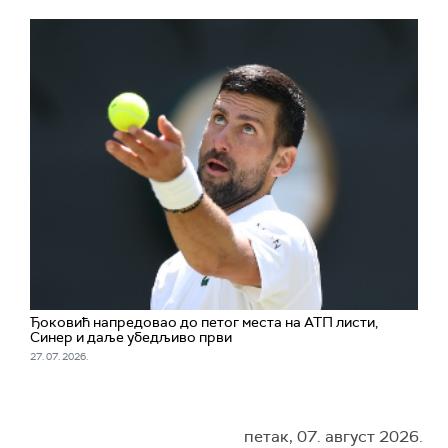
Ђоковић напредовао до петог места на АТП листи,
Синер и даље убедљиво први
27. 07. 2026.
петак, 07. август 2026.