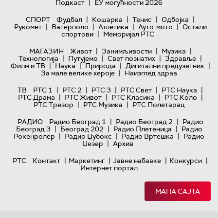
|
Подкаст
ЕУ могућности 2026
|
|
|
|
СПОРТ
Фудбал
Кошарка
Тенис
Одбојка
|
|
|
|
Рукомет
Ватерполо
Атлетика
Ауто-мото
Остали
|
спортови
Меморијал РТС
|
|
|
МАГАЗИН
Живот
Занимљивости
Музика
|
|
|
|
Технологијa
Путујемо
Свет познатих
Здравље
|
|
|
|
Филм и ТВ
Наука
Природа
Дигитални предузетник
|
За мале велике хероје
Наизглед здрав
|
|
|
|
|
ТВ
РТС 1
РТС 2
РТС 3
РТС Свет
РТС Наука
|
|
|
|
РТС Драма
РТС Живот
РТС Класика
РТС Коло
|
|
РТС Трезор
РТС Музика
РТС Полетарац
|
|
РАДИО
Радио Београд 1
Радио Београд 2
Радио
|
|
|
Београд 3
Београд 202
Радио Плетеница
Радио
|
|
|
Рокенролер
Радио Џубокс
Радио Вртешка
Радио
|
Џезер
Архив
|
|
|
|
РТС
Контакт
Маркетинг
Јавне набавке
Конкурси
Интернет портал
МАПА САЈТА