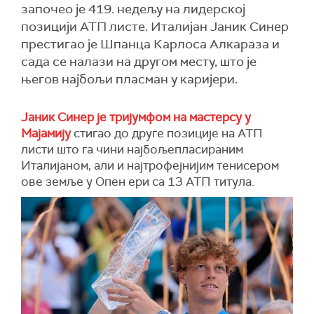
започео је 419. недељу на лидерској
позицији АТП листе. Италијан Јаник Синер
престигао је Шпанца Карлоса Алкараза и
сада се налази на другом месту, што је
његов најбољи пласман у каријери.
Јаник Синер је тријумфом на мастерсу у
Мајамију
стигао до друге позиције на АТП
листи што га чини најбољепласираним
Италијаном, али и најтрофејнијим тенисером
ове земље у Опен ери са 13 АТП титула.