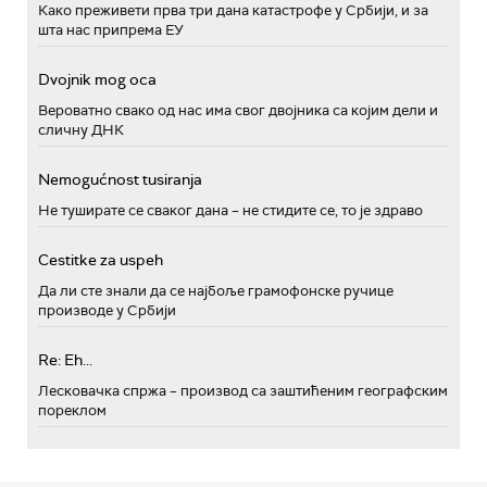
Како преживети прва три дана катастрофе у Србији, и за
шта нас припрема ЕУ
Dvojnik mog oca
Вероватно свако од нас има свог двојника са којим дели и
сличну ДНК
Nemogućnost tusiranja
Не туширате се сваког дана – не стидите се, то је здраво
Cestitke za uspeh
Да ли сте знали да се најбоље грамофонске ручице
производе у Србији
Re: Eh...
Лесковачка спржа – производ са заштићеним географским
пореклом