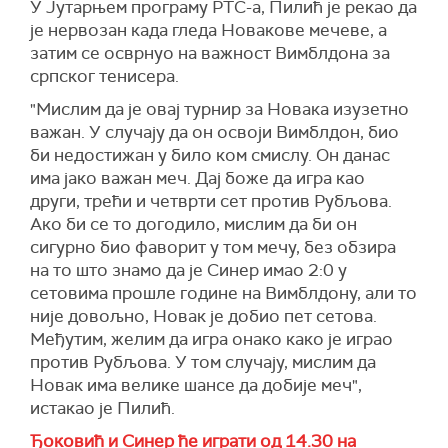
У Јутарњем програму РТС-а, Пилић је рекао да
је нервозан када гледа Новакове мечеве, а
затим се осврнуо на важност Вимблдона за
српског тенисера.
"Мислим да је овај турнир за Новака изузетно
важан. У случају да он освоји Вимблдон, био
би недостижан у било ком смислу. Он данас
има јако важан меч. Дај боже да игра као
други, трећи и четврти сет против Рубљова.
Ако би се то догодило, мислим да би он
сигурно био фаворит у том мечу, без обзира
на то што знамо да је Синер имао 2:0 у
сетовима прошле године на Вимблдону, али то
није довољно, Новак је добио пет сетова.
Међутим, желим да игра онако како је играо
против Рубљова. У том случају, мислим да
Новак има велике шансе да добије меч",
истакао је Пилић.
Ђоковић и Синер ће играти од 14.30 на