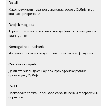
Da, ali...
Како преживети прва три дана катастрофе у Србији, и за
шта нас припрема ЕУ
Dvojnik mog oca
Вероватно свако од нас има свог двојника са којим дели и
сличну ДНК
Nemogućnost tusiranja
Не туширате се сваког дана – не стидите се, то је здраво
Cestitke za uspeh
Да ли сте знали да се најбоље грамофонске ручице
производе у Србији
Re: Eh...
Лесковачка спржа – производ са заштићеним географским
пореклом