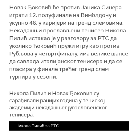
Новак Ђоковић ће против Јаника Синера
играти 12. полуфинале на Вимблдону и
укупно 46. у каријери на гренд слемовима.
Некадашњи прослављени тенисер Никола
Пилић истакао је у разговору за РТС да
уколико Ђоковић пружи игру као против
Рубљова у четвртфиналу, има велике шансе
да савлада италијанског тенисера и да се
пласира у финале трећег гренд слем
турнира у сезони.
Никола Пилић и Новак Ђоковић су
сарађивали ранијих година у тениској
академији некадашњег југословенског
тенисера.
Никола Пилић за РТС