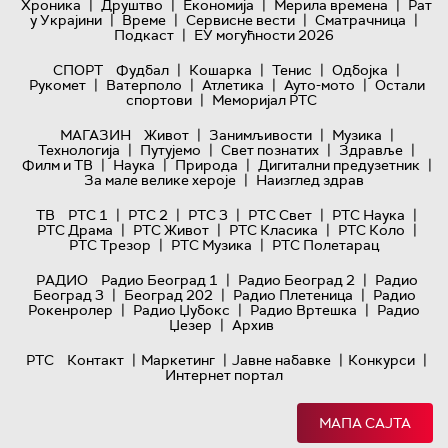
|
|
|
|
Хроника
Друштво
Економија
Мерила времена
Рат
|
|
|
|
у Украјини
Време
Сервисне вести
Сматрачница
|
Подкаст
ЕУ могућности 2026
|
|
|
|
СПОРТ
Фудбал
Кошарка
Тенис
Одбојка
|
|
|
|
Рукомет
Ватерполо
Атлетика
Ауто-мото
Остали
|
спортови
Меморијал РТС
|
|
|
МАГАЗИН
Живот
Занимљивости
Музика
|
|
|
|
Технологијa
Путујемо
Свет познатих
Здравље
|
|
|
|
Филм и ТВ
Наука
Природа
Дигитални предузетник
|
За мале велике хероје
Наизглед здрав
|
|
|
|
|
ТВ
РТС 1
РТС 2
РТС 3
РТС Свет
РТС Наука
|
|
|
|
РТС Драма
РТС Живот
РТС Класика
РТС Коло
|
|
РТС Трезор
РТС Музика
РТС Полетарац
|
|
РАДИО
Радио Београд 1
Радио Београд 2
Радио
|
|
|
Београд 3
Београд 202
Радио Плетеница
Радио
|
|
|
Рокенролер
Радио Џубокс
Радио Вртешка
Радио
|
Џезер
Архив
|
|
|
|
РТС
Контакт
Маркетинг
Јавне набавке
Конкурси
Интернет портал
МАПА САЈТА