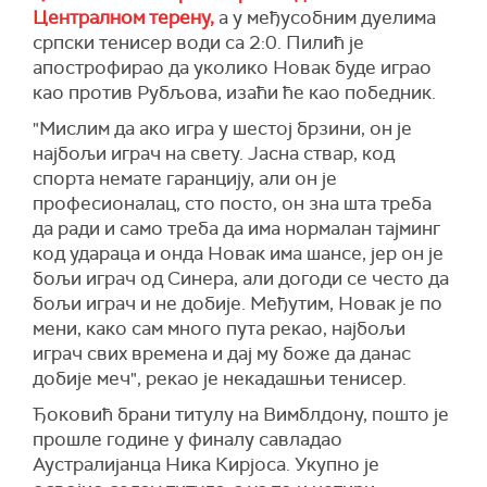
Централном терену,
а у међусобним дуелима
српски тенисер води са 2:0. Пилић је
апострофирао да уколико Новак буде играо
као против Рубљова, изаћи ће као победник.
"Мислим да ако игра у шестој брзини, он је
најбољи играч на свету. Јасна ствар, код
спорта немате гаранцију, али он је
професионалац, сто посто, он зна шта треба
да ради и само треба да има нормалан тајминг
код удараца и онда Новак има шансе, јер он је
бољи играч од Синера, али догоди се често да
бољи играч и не добије. Међутим, Новак је по
мени, како сам много пута рекао, најбољи
играч свих времена и дај му боже да данас
добије меч", рекао је некадашњи тенисер.
Ђоковић брани титулу на Вимблдону, пошто је
прошле године у финалу савладао
Аустралијанца Ника Кирјоса. Укупно је