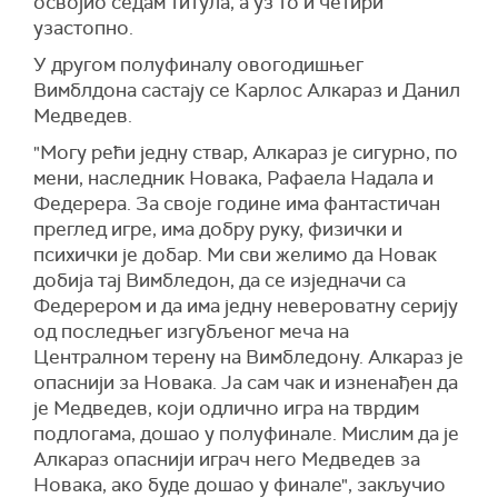
освојио седам титула, а уз то и четири
узастопно.
У другом полуфиналу овогодишњег
Вимблдона састају се Карлос Алкараз и Данил
Медведев.
"Могу рећи једну ствар, Алкараз је сигурно, по
мени, наследник Новака, Рафаела Надала и
Федерера. За своје године има фантастичан
преглед игре, има добру руку, физички и
психички је добар. Ми сви желимо да Новак
добија тај Вимбледон, да се изједначи са
Федерером и да има једну невероватну серију
од последњег изгубљеног меча на
Централном терену на Вимбледону. Алкараз је
опаснији за Новака. Ја сам чак и изненађен да
је Медведев, који одлично игра на тврдим
подлогама, дошао у полуфинале. Мислим да је
Алкараз опаснији играч него Медведев за
Новака, ако буде дошао у финале", закључио