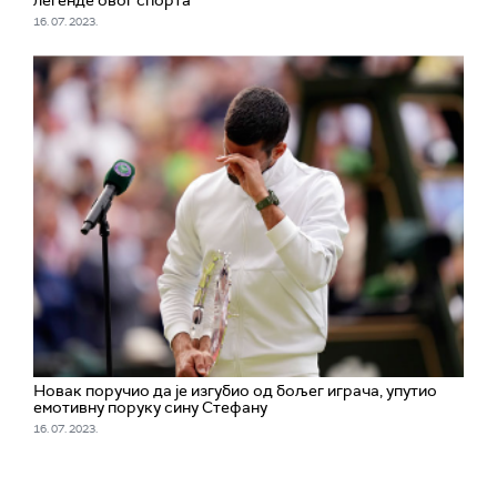
легенде овог спорта
16. 07. 2023.
Новак поручио да је изгубио од бољег играча, упутио
емотивну поруку сину Стефану
16. 07. 2023.