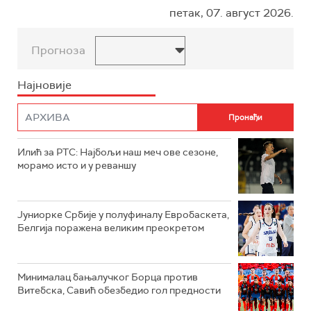
петак, 07. август 2026.
Прогноза
Најновије
Илић за РТС: Најбољи наш меч ове сезоне,
морамо исто и у реваншу
Јуниорке Србије у полуфиналу Евробаскета,
Белгија поражена великим преокретом
Минималац бањалучког Борца против
Витебска, Савић обезбедио гол предности