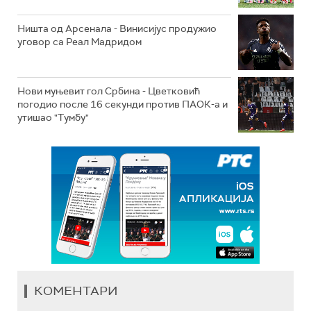
Ништа од Арсенала - Винисијус продужио
уговор са Реал Мадридом
Нови муњевит гол Србина - Цветковић
погодио после 16 секунди против ПАОК-а и
утишао "Тумбу"
КОМЕНТАРИ