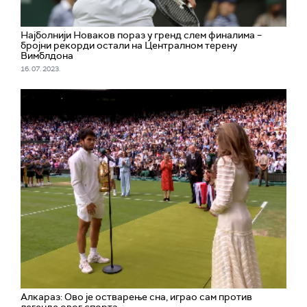
Најболнији Новаков пораз у гренд слем финалима –
бројни рекорди остали на Централном терену
Вимблдона
16. 07. 2023.
Алкараз: Ово је остварење сна, играо сам против