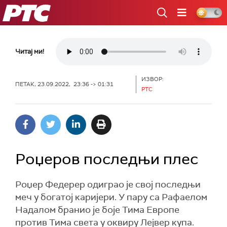
РТС
Читај ми!
ИЗВОР:
ПЕТАК, 23.09.2022, 23:36 -> 01:31
РТС
Роџеров последњи плес
Роџер Федерер одиграо је свој последњи
меч у богатој каријери. У пару са Рафаелом
Надалом бранио је боје Тима Европе
против Тима света у оквиру Лејвер купа.