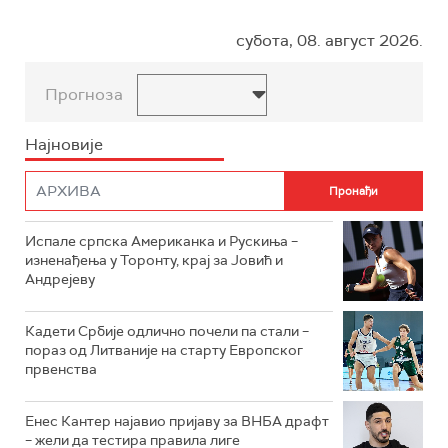
субота, 08. август 2026.
Прогноза
Најновије
Испале српска Американка и Рускиња –
изненађења у Торонту, крај за Јовић и
Андрејеву
Кадети Србије одлично почели па стали –
пораз од Литваније на старту Европског
првенства
Енес Кантер најавио пријаву за ВНБА драфт
– жели да тестира правила лиге