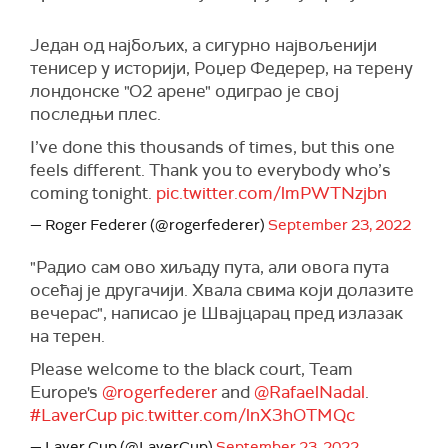
Један од најбољих, а сигурно највољенији
тенисер у историји, Роџер Федерер, на терену
лондонске "О2 арене" одиграо је свој
последњи плес.
I’ve done this thousands of times, but this one
feels different. Thank you to everybody who’s
coming tonight.
pic.twitter.com/lmPWTNzjbn
— Roger Federer (@rogerfederer)
September 23, 2022
"Радио сам ово хиљаду пута, али овога пута
осећај је другачији. Хвала свима који долазите
вечерас", написао је Швајцарац пред излазак
на терен.
Please welcome to the black court, Team
Europe's
@rogerfederer
and
@RafaelNadal
.
#LaverCup
pic.twitter.com/lnX3hOTMQc
— Laver Cup (@LaverCup)
September 23, 2022