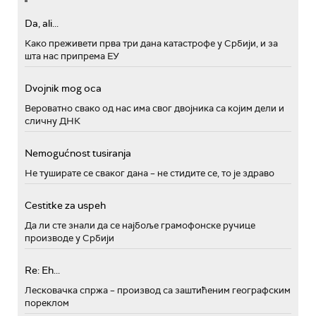
Da, ali...
Како преживети прва три дана катастрофе у Србији, и за
шта нас припрема ЕУ
Dvojnik mog oca
Вероватно свако од нас има свог двојника са којим дели и
сличну ДНК
Nemogućnost tusiranja
Не туширате се сваког дана – не стидите се, то је здраво
Cestitke za uspeh
Да ли сте знали да се најбоље грамофонске ручице
производе у Србији
Re: Eh...
Лесковачка спржа – производ са заштићеним географским
пореклом