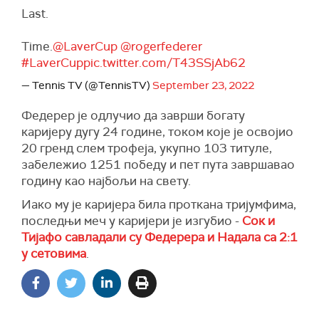
Last.
Time.
@LaverCup
@rogerfederer
#LaverCup
pic.twitter.com/T43SSjAb62
— Tennis TV (@TennisTV)
September 23, 2022
Федерер је одлучио да заврши богату
каријеру дугу 24 године, током које је освојио
20 гренд слем трофеја, укупно 103 титуле,
забележио 1251 победу и пет пута завршавао
годину као најбољи на свету.
Иако му је каријера била проткана тријумфима,
последњи меч у каријери је изгубио -
Сок и
Тијафо савладали су Федерера и Надала са 2:1
у сетовима
.