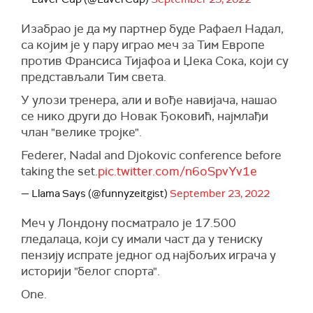
Изабрао је да му партнер буде Рафаел Надал,
са којим је у пару играо меч за Тим Европе
против Франсиса Тијафоа и Џека Сока, који су
представљали Тим света.
У улози тренера, али и вође навијача, нашао
се нико други до Новак Ђоковић, најмлађи
члан "велике тројке".
Federer, Nadal and Djokovic conference before
taking the set.
pic.twitter.com/n6oSpvYv1e
— Llama Says (@funnyzeitgist)
September 23, 2022
Меч у Лондону посматрало је 17.500
гледалаца, који су имали част да у тениску
пензију испрате једног од најбољих играча у
историји "белог спорта".
One.