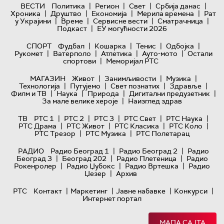
|
|
|
|
ВЕСТИ
Политика
Регион
Свет
Србија данас
|
|
|
|
Хроника
Друштво
Економија
Мерила времена
Рат
|
|
|
|
у Украјини
Време
Сервисне вести
Сматрачница
|
Подкаст
ЕУ могућности 2026
|
|
|
|
СПОРТ
Фудбал
Кошарка
Тенис
Одбојка
|
|
|
|
Рукомет
Ватерполо
Атлетика
Ауто-мото
Остали
|
спортови
Меморијал РТС
|
|
|
МАГАЗИН
Живот
Занимљивости
Музика
|
|
|
|
Технологијa
Путујемо
Свет познатих
Здравље
|
|
|
|
Филм и ТВ
Наука
Природа
Дигитални предузетник
|
За мале велике хероје
Наизглед здрав
|
|
|
|
|
ТВ
РТС 1
РТС 2
РТС 3
РТС Свет
РТС Наука
|
|
|
|
РТС Драма
РТС Живот
РТС Класика
РТС Коло
|
|
РТС Трезор
РТС Музика
РТС Полетарац
|
|
РАДИО
Радио Београд 1
Радио Београд 2
Радио
|
|
|
Београд 3
Београд 202
Радио Плетеница
Радио
|
|
|
Рокенролер
Радио Џубокс
Радио Вртешка
Радио
|
Џезер
Архив
|
|
|
|
РТС
Контакт
Маркетинг
Јавне набавке
Конкурси
Интернет портал
МАПА САЈТА