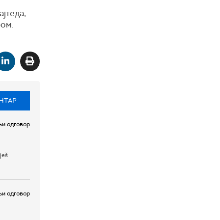
ајтеда,
ом.
НТАР
и одговор
ješ
и одговор