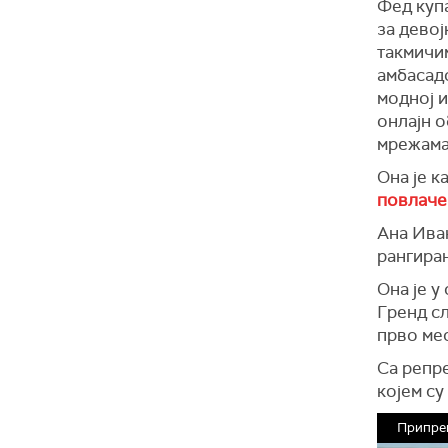
Фед купа
за девој
такмичи
амбасадо
модној и
онлајн о
мрежам
Она је к
повлаче
Ана Иван
рангиран
Она је у
Гренд сл
прво мес
Са репре
којем су
Припре