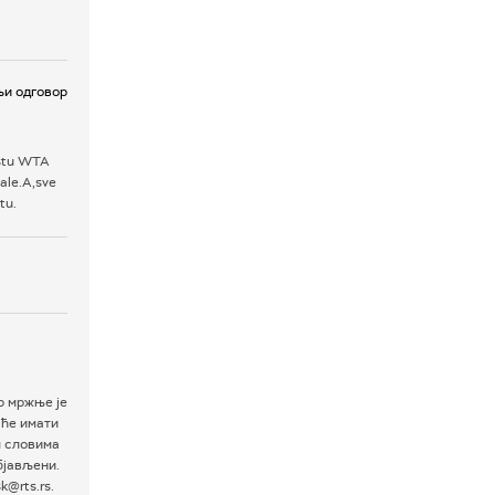
и одговор
jestu WTA
vale.A,sve
tu.
р мржње је
 ће имати
м словима
бјављени.
@rts.rs.