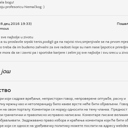
ala bogu!
moju profesoricu Nemačkog :)
28.дец.2016 19:33)
Пошаљ
ymous
 sve najbolje u zivotu
a su proslavile srpski tenis,podigli ga na najvisi nivo,smjenjivale se na prvom m
ato treba da im budemo zahvalni za sve radosti koje su nam nase ljepotice priredji
 mora da se i zavrsi pa i sportske karijere i zelim joj sve najbolje i svu srecu u zivo
 још
ство
и који садрже вређање, непристојан говор, непроверене оптужбе, расну и
ну мржњу као и нетолеранцију било какве врсте неће бити објављени. Гово
 на овом порталу. Коментари се морају односити на тему чланка. Предност
ри граматички и правописно исправно написани. Коментаре писане велики
бјављивати. Задржавамо право избора и краћења коментара који ће бити о
е који се односе на уређивачку политику можете послати на адресу webdesk