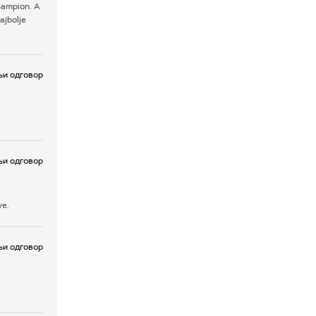
a sampion. A
ajbolje
и одговор
и одговор
ve.
и одговор