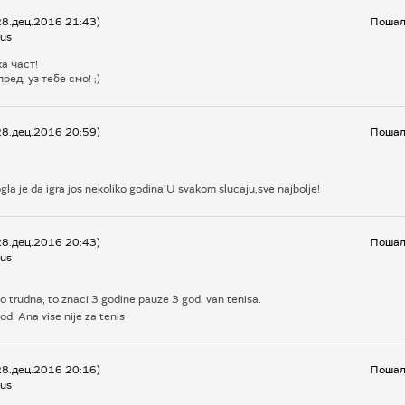
28.дец.2016 21:43)
Пошаљ
us
а част!
ред, уз тебе смо! ;)
28.дец.2016 20:59)
Пошаљ
j
la je da igra jos nekoliko godina!U svakom slucaju,sve najbolje!
28.дец.2016 20:43)
Пошаљ
us
 trudna, to znaci 3 godine pauze 3 god. van tenisa.
od. Ana vise nije za tenis
28.дец.2016 20:16)
Пошаљ
us