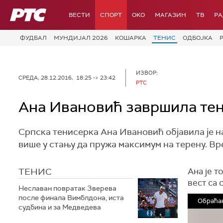
РТС
ВЕСТИ
СПОРТ
OKO
МАГАЗИН
ТВ
Р
ФУДБАЛ
МУНДИЈАЛ 2026
КОШАРКА
ТЕНИС
ОДБОЈКА
ИЗВОР:
СРЕДА, 28.12.2016, 18:25 -> 23:42
РТС
Ана Ивановић завршила тен
Српска тенисерка Ана Ивановић објавила је на
више у стању да пружа максимум на терену. Вре
ТЕНИС
Ана је т
вест са 
Неславан повратак Зверева
после финала Вимблдона, иста
Обраћа
судбина и за Медведева