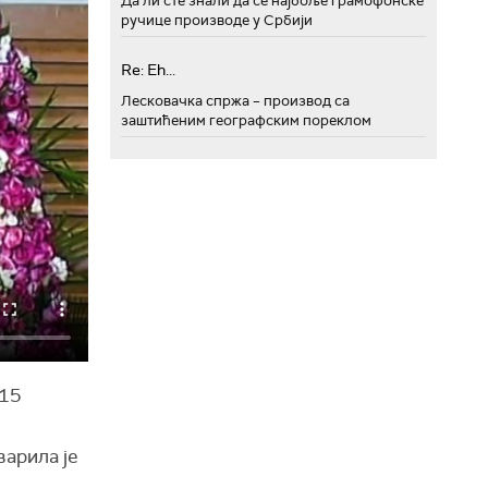
Да ли сте знали да се најбоље грамофонске
ручице производе у Србији
Re: Eh...
Лесковачка спржа – производ са
заштићеним географским пореклом
 15
варила је