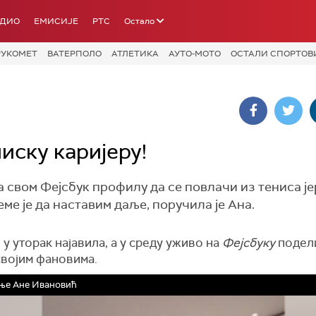
АДИО
ЕМИСИЈЕ
РТС
Остало
РУКОМЕТ
ВАТЕРПОЛО
АТЛЕТИКА
АУТО-МОТО
ОСТАЛИ СПОРТОВ
иску каријеру!
 свом Фејсбук профилу да се повлачи из тениса је
ме је да наставим даље, поручила је Ана.
о у уторак најавила, а у среду уживо на
Фејсбуку
подели
својим фановима.
ње Ане Ивановић