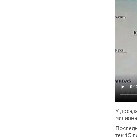
У досада
милиона
Последњи
тек 15 п