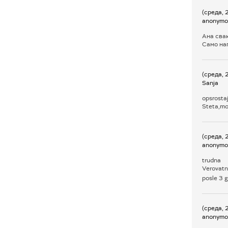
(среда, 
anonymo
Ана свак
Само нап
(среда, 
Sanja
opsrosta
Steta,mog
(среда, 
anonymo
trudna
Verovatno
posle 3 g
(среда, 
anonymo