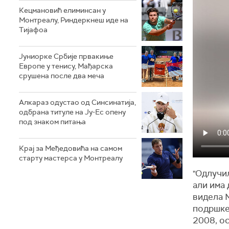
Кецмановић елиминсан у
Монтреалу, Риндеркнеш иде на
Тијафоа
Јуниорке Србије првакиње
Европе у тенису, Мађарска
срушена после два меча
Алкараз одустао од Синсинатија,
одбрана титуле на Ју-Ес опену
под знаком питања
Крај за Међедовића на самом
старту мастерса у Монтреалу
"Одлучил
али има 
видела 
подршке,
2008, ос