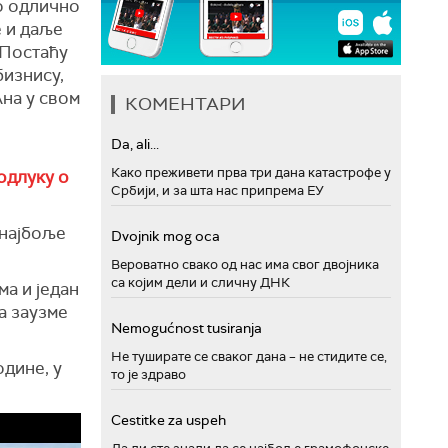
то одлично
е и даље
 Постаћу
бизнису,
Ана у свом
КОМЕНТАРИ
Da, ali...
Како преживети прва три дана катастрофе у
одлуку о
Србији, и за шта нас припрема ЕУ
 најбоље
Dvojnik mog oca
Вероватно свако од нас има свог двојника
са којим дели и сличну ДНК
ма и један
а заузме
Nemogućnost tusiranja
Не туширате се сваког дана – не стидите се,
одине, у
то је здраво
Cestitke za uspeh