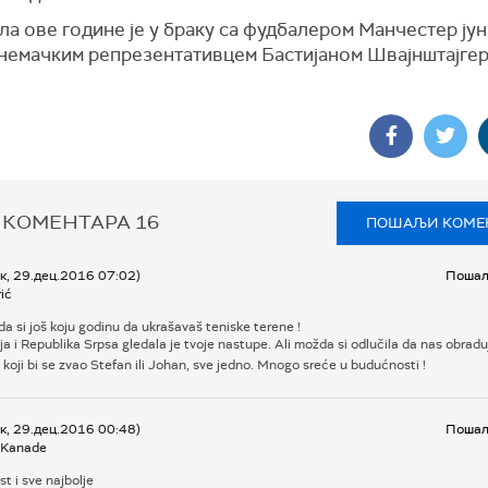
ула ове године је у браку са фудбалером Манчестер јун
немачким репрезентативцем Бастијаном Швајнштајгер
 КОМЕНТАРА
16
ПОШАЉИ КОМЕ
к, 29.дец.2016 07:02)
Пошаљ
ić
 si još koju godinu da ukrašavaš teniske terene !
ja i Republika Srpsa gledala je tvoje nastupe. Ali možda si odlučila da nas obradu
koji bi se zvao Stefan ili Johan, sve jedno. Mnogo sreće u budućnosti !
к, 29.дец.2016 00:48)
Пошаљ
z Kanade
t i sve najbolje