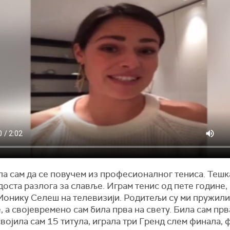
а сам да се повучем из професионалног тениса. Тешк
доста разлога за славље. Играм тенис од пете године,
Монику Селеш на телевизији. Родитељи су ми пружили
 а својевремено сам била прва на свету. Била сам прв
војила сам 15 титула, играла три Гренд слем финала,