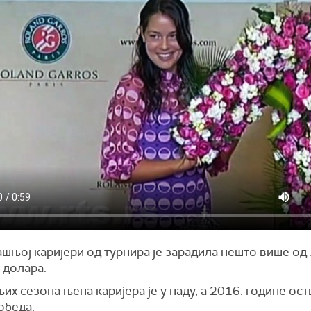
шњој каријери од турнира је зарадила нешто више од
 долара.
х сезона њена каријера је у паду, а 2016. године ост
обеда.