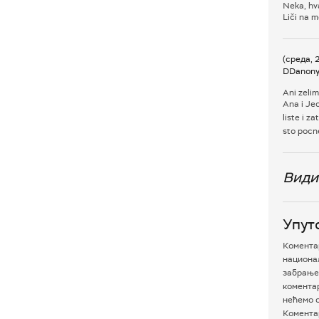
Neka, hv
Liči na 
(среда, 
DDanon
Ani zelim
Ana i Jec
liste i z
sto pocne
Види
Упут
Коментар
национал
забрањен
комента
нећемо о
Коментар