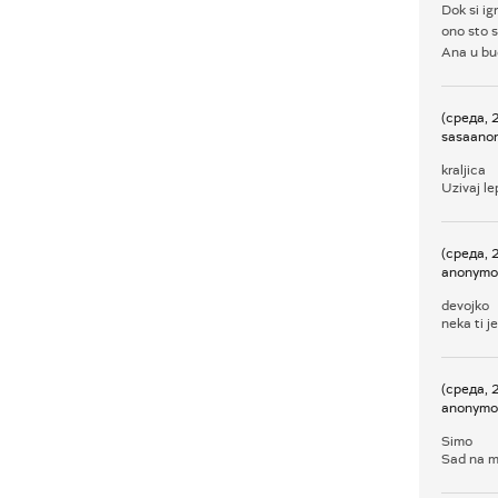
Dok si ig
ono sto s
Ana u bu
(среда, 
sasaano
kraljica
Uzivaj le
(среда, 
anonymo
devojko
neka ti j
(среда, 
anonymo
Simo
Sad na m