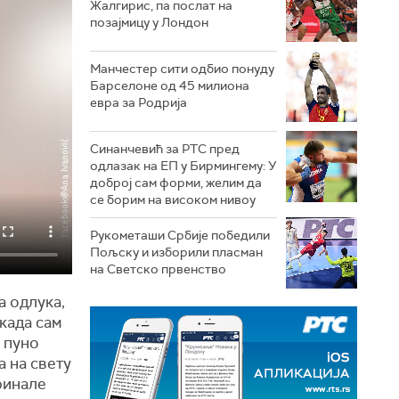
Жалгирис, па послат на
позајмицу у Лондон
Манчестер сити одбио понуду
Барселоне од 45 милиона
евра за Родрија
Синанчевић за РТС пред
одлазак на ЕП у Бирмингему: У
доброј сам форми, желим да
се борим на високом нивоу
Рукометаши Србије победили
Пољску и изборили пласман
на Светско првенство
а одлука,
 када сам
 пуно
а на свету
 финале