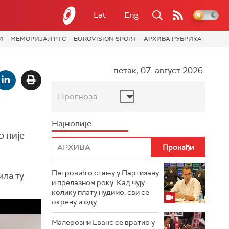
Lat
Eng
И
МЕМОРИЈАЛ РТС
EUROVISION SPORT
АРХИВА РУБРИКА
петак, 07. август 2026.
Прогноза
Најновије
р није
Петровић о стању у Партизану
ла ту
и прелазном року: Кад чују
колику плату нудимо, сви се
окрену и оду
Малерозни Еванс се вратио у