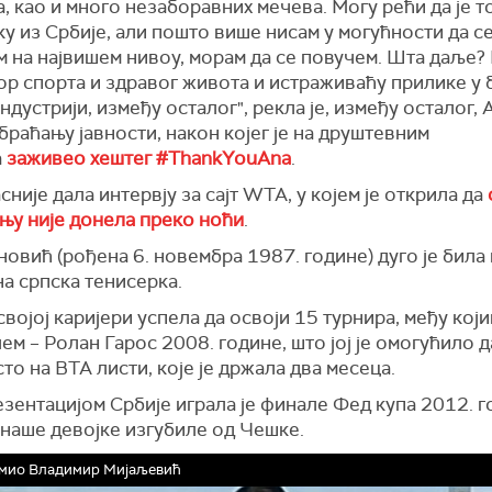
, као и много незаборавних мечева. Могу рећи да је 
ку из Србије, али пошто више нисам у могућности да с
м на највишем нивоу, морам да се повучем. Шта даље?
р спорта и здравог живота и истраживаћу прилике у 
ндустрији, између осталог", рекла је, између осталог, 
браћању јавности, након којег је на друштевним
а
заживео хештег #ThankYouAna
.
асније дала интервју за сајт WTA, у којем је открила да
њу није донела преко ноћи
.
овић (рођена 6. новембра 1987. године) дуго је била
а српска тенисерка.
 својој каријери успела да освоји 15 турнира, међу који
ем – Ролан Гарос 2008. године, што јој је омогућило д
то на ВТА листи, које је држала два месеца.
зентацијом Србије играла је финале Фед купа 2012. г
 наше девојке изгубиле од Чешке.
мио Владимир Мијаљевић