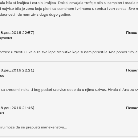
rala bila si kraljica i ostala kraljica. Dok si osvajala trofeje bila si sampion i ostal
i najvise bila je zena koja pleni sa osmehom i vrlinama u tenisu i van tenisa. Sve n
ducnosti i da nam zivis dugo dugo godina.
28.дец.2016 22:57)
Пошаљ
nymous
potice u zivotu.Hvala za sve lepe trenutke koje si nam prirustila.Ana ponos Srbije
28.дец.2016 22:21)
Пошаљ
us
e sa srecom i neka ti bog podari sto vise dece da u njima uzivas. Hvala ti Ana za s
28.дец.2016 21:46)
Пошаљ
us
iru može da se prepusti manekenstvu...