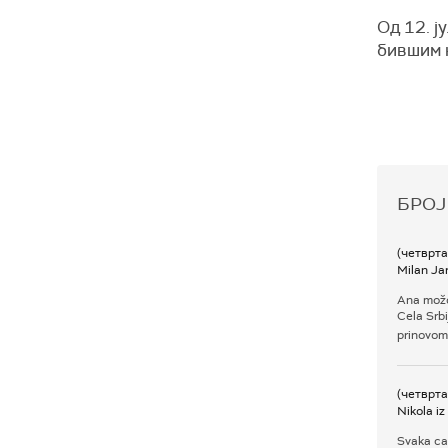
Од 12. ј
бившим 
БРОЈ
(четврта
Milan Jar
Ana možda
Cela Srbi
prinovom 
(четврта
Nikola i
Svaka cas