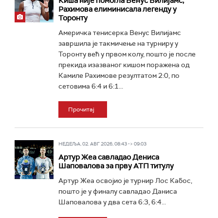
Киша није помогла Венус Вилијамс,
Рахимова елиминисала легенду у
Торонту
Америчка тенисерка Венус Вилијамс
завршила је такмичење на турниру у
Торонту већ у првом колу, пошто је после
прекида изазваног кишом поражена од
Камиле Рахимове резултатом 2:0, по
сетовима 6:4 и 6:1...
Прочитај
НЕДЕЉА, 02. АВГ 2026, 08:43 -> 09:03
Артур Жеа савладао Дениса
Шаповалова за прву АТП титулу
Артур Жеа освојио је турнир Лос Кабос,
пошто је у финалу савладао Даниса
Шаповалова у два сета 6:3, 6:4...