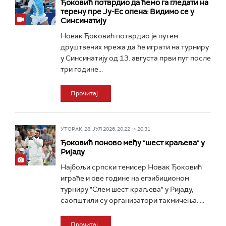
Ђоковић потврдио да ћемо га гледати на
терену пре Ју-Ес опена: Видимо се у
Синсинатију
Новак Ђоковић потврдио је путем
друштвених мрежа да ће играти на турниру
у Синсинатију од 13. августа први пут после
три године...
Прочитај
УТОРАК, 28. ЈУЛ 2026, 20:22 -> 20:31
Ђоковић поново међу "шест краљева" у
Ријаду
Најбољи српски тенисер Новак Ђоковић
играће и ове године на егзибиционом
турниру "Слем шест краљева" у Ријаду,
саопштили су организатори такмичења. ...
Прочитај