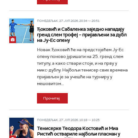
ПОНЕДЕЉАК, 27. ЈУЛ 2026, 20:34 -> 20:51
Ђоковић и Сабаленка заједно нападају
гренд слем трофеј – пријављени за дубл
на Ју-Ес опену
Новак Ђоковић ће на предстојећем Ју-Ес
опену поново јуришати на 25. гренд слем
титулу, а како ствари стоје, и на прву у
микс-дублу. Најбољи тенисер свих времена
пријављен је за учешће на турниру у
мешовитом...
Прочитај
ПОНЕДЕЉАК, 27. ЈУЛ 2026, 10:18 -> 10:25
Тенисерке Теодора Костовић и Миа
Ристић оствариле најбољи пласман у