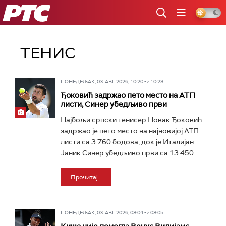
РТС
ТЕНИС
ПОНЕДЕЉАК, 03. АВГ 2026, 10:20 -> 10:23
Ђоковић задржао пето место на АТП
листи, Синер убедљиво први
Најбољи српски тенисер Новак Ђоковић
задржао је пето место на најновијој АТП
листи са 3.760 бодова, док је Италијан
Јаник Синер убедљиво први са 13.450...
Прочитај
ПОНЕДЕЉАК, 03. АВГ 2026, 08:04 -> 08:05