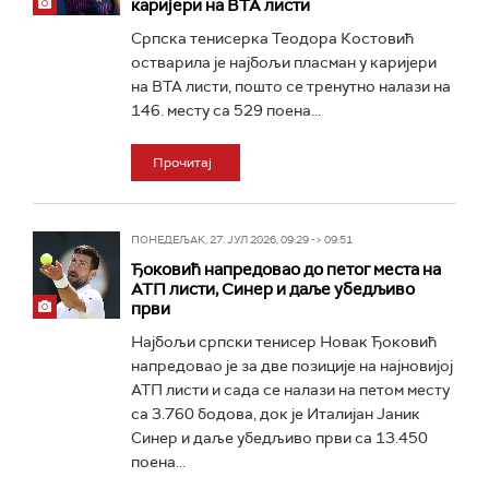
каријери на ВТА листи
Српска тенисерка Теодора Костовић
остварила је најбољи пласман у каријери
на ВТА листи, пошто се тренутно налази на
146. месту са 529 поена...
Прочитај
ПОНЕДЕЉАК, 27. ЈУЛ 2026, 09:29 -> 09:51
Ђоковић напредовао до петог места на
АТП листи, Синер и даље убедљиво
први
Најбољи српски тенисер Новак Ђоковић
напредовао је за две позиције на најновијој
АТП листи и сада се налази на петом месту
са 3.760 бодова, док је Италијан Јаник
Синер и даље убедљиво први са 13.450
поена...