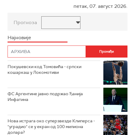
петак, 07. август 2026.
Прогноза
Најновије
Покушевски код Томовића - српски
кошаркаш у Локомотиви
ФС Аргентине јавно подржао Ђанија
Инфатина
Нова истрага око суперзвезде Клиперса -
"уградио" се у екран од 100 милиона
долара?