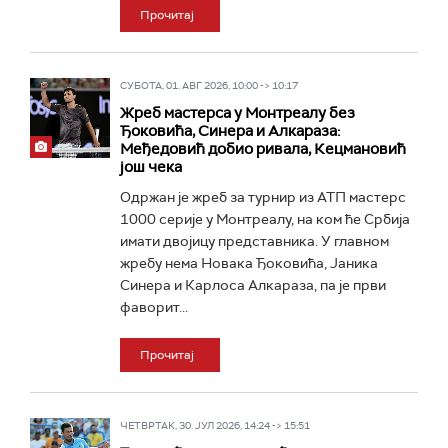
Прочитај
СУБОТА, 01. АВГ 2026, 10:00 -> 10:17
Жреб мастерса у Монтреалу без
Ђоковића, Синера и Алкараза:
Међедовић добио ривала, Кецмановић
још чека
Одржан је жреб за турнир из АТП мастерс
1000 серије у Монтреалу, на ком ће Србија
имати двојицу представника. У главном
жребу нема Новака Ђоковића, Јаника
Синера и Карлоса Алкараза, па је први
фаворит...
Прочитај
ЧЕТВРТАК, 30. ЈУЛ 2026, 14:24 -> 15:51