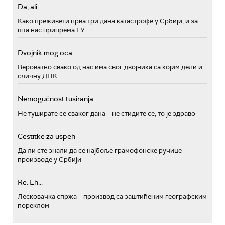
Da, ali...
Како преживети прва три дана катастрофе у Србији, и за
шта нас припрема ЕУ
Dvojnik mog oca
Вероватно свако од нас има свог двојника са којим дели и
сличну ДНК
Nemogućnost tusiranja
Не туширате се сваког дана – не стидите се, то је здраво
Cestitke za uspeh
Да ли сте знали да се најбоље грамофонске ручице
производе у Србији
Re: Eh...
Лесковачка спржа – производ са заштићеним географским
пореклом