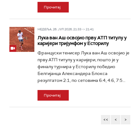
Прочитај
НЕДЕЉА, 26. ЈУЛ 2026, 21:33 -> 21:41
Лука ван Аш освојио прву АТП титулу у
каријери тријумфом у Есторилу
Француски тенисер Лука ван Аш освојио је
прву АТП титулу у каријери, пошто је у
финалу турнира у Есторилу победио
Белгијанца Александера Блокса
резултатом 2:1, по сетовима 6:4, 4:6, 7:5...
Прочитај
<<
<
>