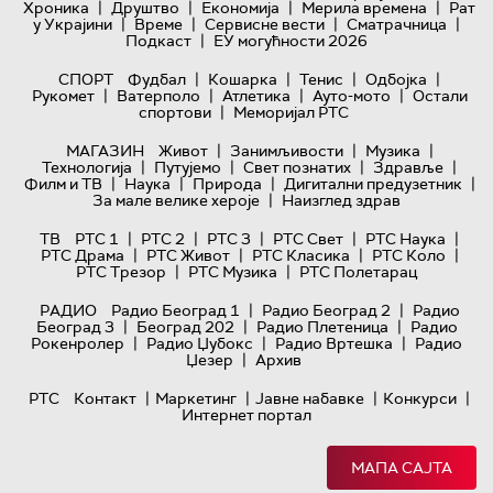
|
|
|
|
Хроника
Друштво
Економија
Мерила времена
Рат
|
|
|
|
у Украјини
Време
Сервисне вести
Сматрачница
|
Подкаст
ЕУ могућности 2026
|
|
|
|
СПОРТ
Фудбал
Кошарка
Тенис
Одбојка
|
|
|
|
Рукомет
Ватерполо
Атлетика
Ауто-мото
Остали
|
спортови
Меморијал РТС
|
|
|
МАГАЗИН
Живот
Занимљивости
Музика
|
|
|
|
Технологијa
Путујемо
Свет познатих
Здравље
|
|
|
|
Филм и ТВ
Наука
Природа
Дигитални предузетник
|
За мале велике хероје
Наизглед здрав
|
|
|
|
|
ТВ
РТС 1
РТС 2
РТС 3
РТС Свет
РТС Наука
|
|
|
|
РТС Драма
РТС Живот
РТС Класика
РТС Коло
|
|
РТС Трезор
РТС Музика
РТС Полетарац
|
|
РАДИО
Радио Београд 1
Радио Београд 2
Радио
|
|
|
Београд 3
Београд 202
Радио Плетеница
Радио
|
|
|
Рокенролер
Радио Џубокс
Радио Вртешка
Радио
|
Џезер
Архив
|
|
|
|
РТС
Контакт
Маркетинг
Јавне набавке
Конкурси
Интернет портал
МАПА САЈТА