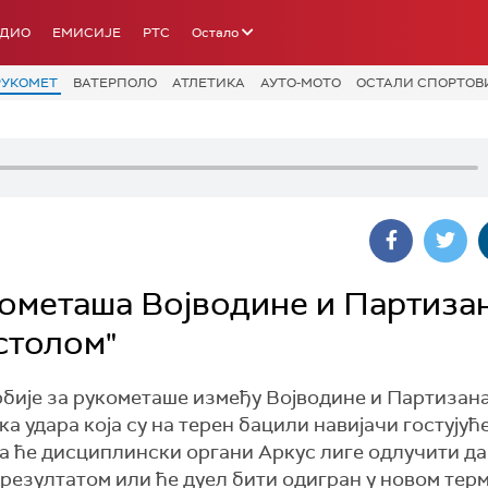
АДИО
ЕМИСИЈЕ
РТС
Остало
РУКОМЕТ
ВАТЕРПОЛО
АТЛЕТИКА
АУТО-МОТО
ОСТАЛИ СПОРТОВ
ометаша Војводине и Партизан
 столом"
рбије за рукометаше између Војводине и Партизан
ка удара која су на терен бацили навијачи гостујуће
па ће дисциплински органи Аркус лиге одлучити да
езултатом или ће дуел бити одигран у новом терм