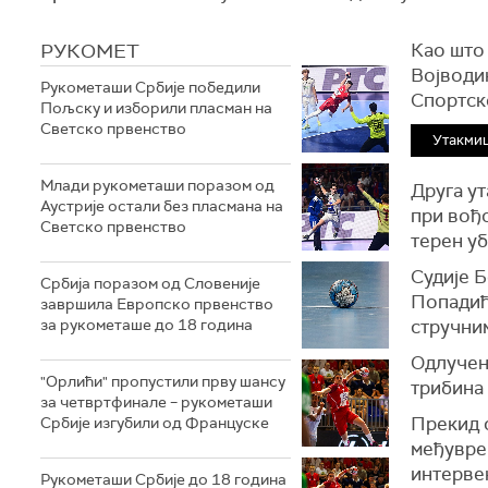
РУКОМЕТ
Као што
Војводин
Рукометаши Србије победили
Спортско
Пољску и изборили пласман на
Светско првенство
Утакмиц
Млади рукометаши поразом од
Друга ут
Аустрије остали без пласмана на
при вођс
Светско првенство
терен уб
Судије 
Србија поразом од Словеније
Попадић
завршила Европско првенство
за рукометаше до 18 година
стручним
Одлучено
"Орлићи" пропустили прву шансу
трибина 
за четвртфинале – рукометаши
Прекид с
Србије изгубили од Француске
међуврем
интервен
Рукометаши Србије до 18 година