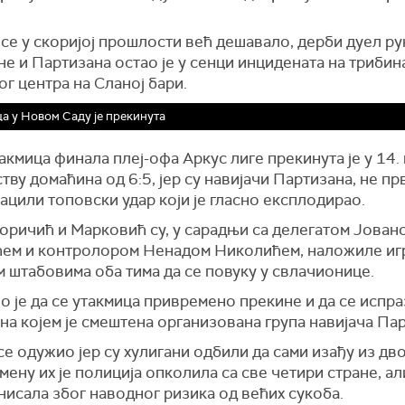
 се у скоријој прошлости већ дешавало, дерби дуел р
е и Партизана остао је у сенци инцидената на трибин
г центра на Сланој бари.
а у Новом Саду је прекинута
акмица финала плеј-офа Аркус лиге прекинута је у 14. 
тву домаћина од 6:5, јер су навијачи Партизана, не прв
ацили топовски удар који је гласно експлодирао.
Боричић и Марковић су, у сарадњи са делегатом Јован
ем и контролором Ненадом Николићем, наложиле иг
 штабовима оба тима да се повуку у свлачионице.
 је да се утакмица привремено прекине и да се испр
на којем је смештена организована група навијача Па
е одужио јер су хулигани одбили да сами изађу из дв
ену их је полиција опколила са све четири стране, ал
исала због наводног ризика од већих сукоба.