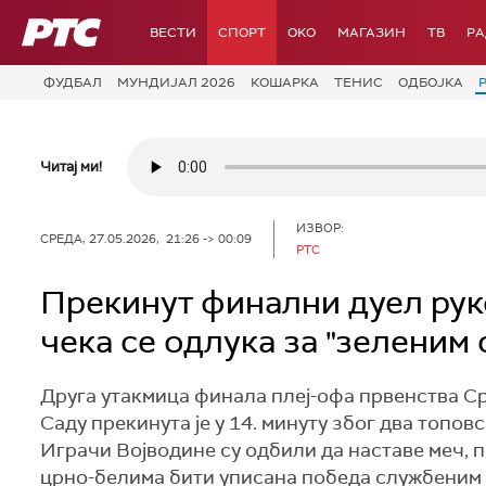
РТС
ВЕСТИ
СПОРТ
OKO
МАГАЗИН
ТВ
Р
ФУДБАЛ
МУНДИЈАЛ 2026
КОШАРКА
ТЕНИС
ОДБОЈКА
Читај ми!
ИЗВОР:
СРЕДА, 27.05.2026, 21:26 -> 00:09
РТС
Прекинут финални дуел рук
чека се одлука за "зеленим
Друга утакмица финала плеј-офа првенства С
Саду прекинута је у 14. минуту због два топовс
Играчи Војводине су одбили да наставе меч, 
црно-белима бити уписана победа службеним р