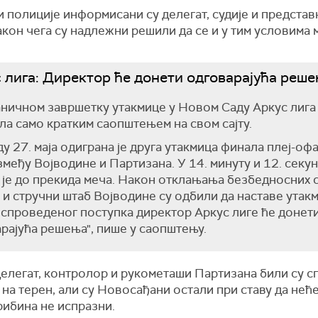
 полиције информисани су делегат, судије и представ
акон чега су надлежни решили да се и у тим условима 
 лига: Директор ће донети одговарајућа реш
ничном завршетку утакмице у Новом Саду Аркус лига
ла само кратким саопштењем на свом сајту.
ду 27. маја одиграна је друга утакмица финала плеј-оф
змеђу Војводине и Партизана. У 14. минуту и 12. секу
је до прекида меча. Након отклањања безбедносних
 и стручни штаб Војводине су одбили да наставе утакм
спроведеног поступка директор Аркус лиге ће донет
рајућа решења", пише у саопштењу.
делегат, контролор и рукометаши Партизана били су с
 на терен, али су Новосађани остали при ставу да нећ
рибина не испразни.