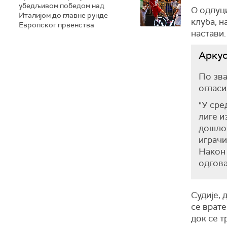
убедљивом победом над
О одлуци
Италијом до главне рунде
клуба, н
Европског првенства
настави.
Аркус
По зва
огласи
"У сре
лиге и
дошло 
играчи
Након 
одгова
Судије, 
се врате
док се т