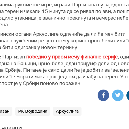
лима рукометне игре, играчи Партизана су заједно са
а терен и чекали 15 минута да се ривал појави, а пошт
одило утакмица је званично прекинута и вечерас неће
ена.
ински органи Аркус лиге одлучиће да ли ће меч бити
ован службеним резултатом у корист црно-белих или 
 бити одиграна у новом термину.
е Партизан
победио у првом мечу финалне серије
, од
дана на Бањици, црно-беле један тријумф дели од нов
 Србије. Питање је само да ли ће је добити за "зелен
или ће морати макар још једном да изађу на терен. У 
 спорт је у Србији поново поражен.
изан
РК Војводина
Аркус лига
 чланци