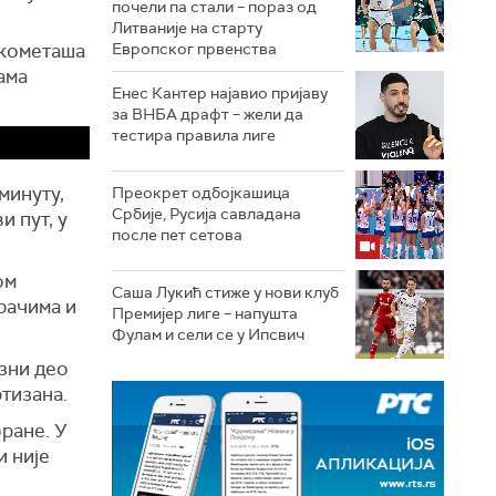
почели па стали – пораз од
Литваније на старту
укометаша
Европског првенства
ама
Енес Кантер најавио пријаву
за ВНБА драфт – жели да
тестира правила лиге
минуту,
Преокрет одбојкашица
Србије, Русија савладана
и пут, у
после пет сетова
ом
Саша Лукић стиже у нови клуб
рачима и
Премијер лиге – напушта
Фулам и сели се у Ипсвич
азни део
ртизана.
оране. У
и није