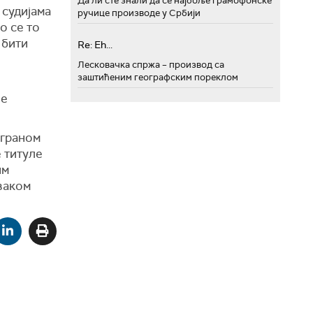
Да ли сте знали да се најбоље грамофонске
 судијама
ручице производе у Србији
о се то
 бити
Re: Eh...
Лесковачка спржа – производ са
заштићеним географским пореклом
ће
играном
е титуле
им
сваком