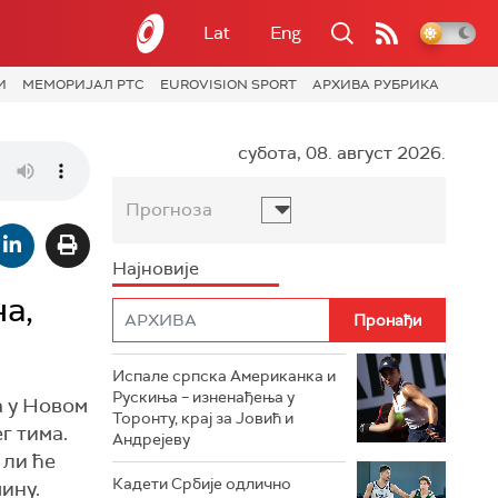
Lat
Eng
И
МЕМОРИЈАЛ РТС
EUROVISION SPORT
АРХИВА РУБРИКА
субота, 08. август 2026.
Прогноза
Најновије
а,
Испале српска Американка и
Рускиња – изненађења у
а у Новом
Торонту, крај за Јовић и
г тима.
Андрејеву
 ли ће
Кадети Србије одлично
ину.