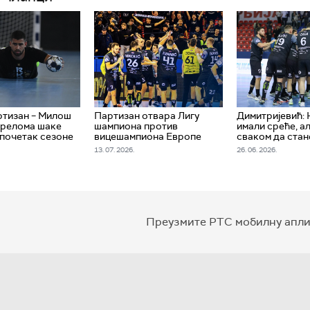
ртизан – Милош
Партизан отвара Лигу
Димитријевић:
прелома шаке
шампиона против
имали среће, а
почетак сезоне
вицешампиона Европе
сваком да стан
13. 07. 2026.
26. 06. 2026.
Преузмите РТС мобилну апли