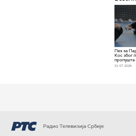
Пех за Па
Кос због 
пропушта 
31. 07. 2026.
Радио Телевизија Србије