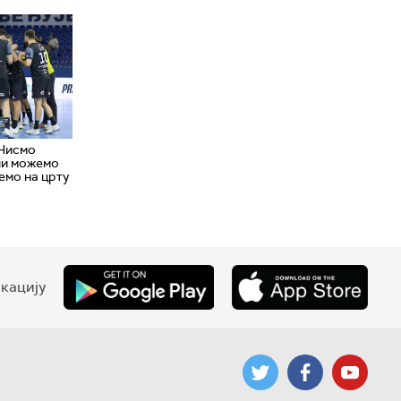
 Нисмо
ли можемо
емо на црту
кацију