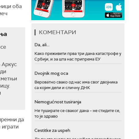
ници оба
меч
КОМЕНТАРИ
ења
Da, ali...
 се
Како преживети прва три дана катастрофе у
Србији, и за шта нас припрема ЕУ
а Аркус
нди
Dvojnik mog oca
 сметњи
Вероватно свако од нас има свог двојника
ицу.
са којим дели и сличну ДНК
и
Nemogućnost tusiranja
Не туширате се сваког дана – не стидите се,
то је здраво
премни да
е играти
Cestitke za uspeh