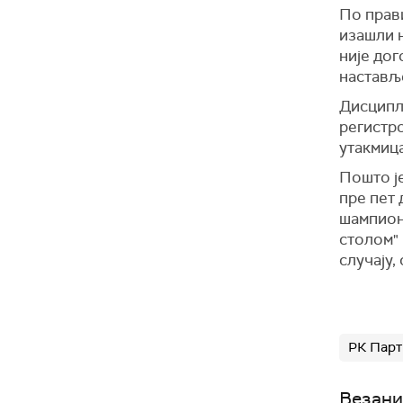
По прави
изашли н
није дог
настављ
Дисципл
регистр
утакмица
Пошто ј
пре пет 
шампиона
столом" 
случају,
РК Парт
Везани