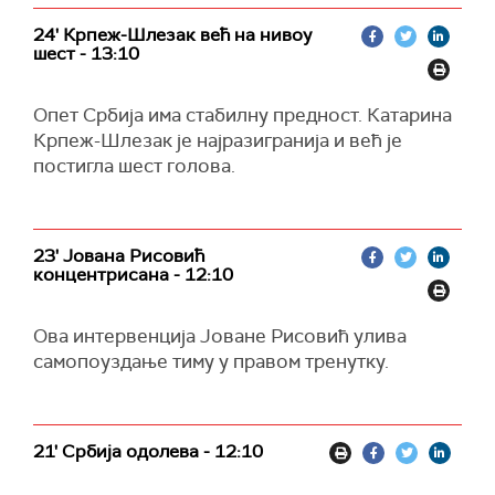
24' Крпеж-Шлезак већ на нивоу
шест - 13:10
Опет Србија има стабилну предност. Катарина
Крпеж-Шлезак је најразигранија и већ је
постигла шест голова.
23' Јована Рисовић
концентрисана - 12:10
Ова интервенција Јоване Рисовић улива
самопоуздање тиму у правом тренутку.
21' Србија одолева - 12:10