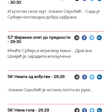
- 30:30
Изузетан скок-шут Јоване Скробић... Сада је
Србији неопходна добра одбрана.
57' Фаранке опет до предности
- 29:30
Имаће Србија и играчицу мање... Драгана
Цвијић је зарадила искључење.
56' Ништа од вођства - 29:29
Јовани Скробић је испала лопта из руке...
56' Нема гола - 29:29