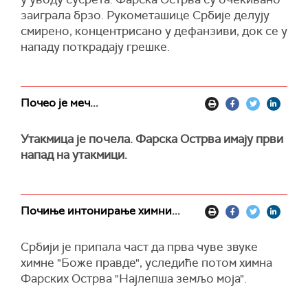
заиграла брзо. Рукометашице Србије делују
смирено, концентрисано у дефанзиви, док се у
нападу поткрадају грешке.
Почео је меч...
Утакмица је почела. Фарска Острва имају први
напад на утакмици.
Почиње интонирање химни...
Србији је припала част да прва чуве звуке
химне "Боже правде", уследиће потом химна
Фарских Острва "Најлепша земљо моја".