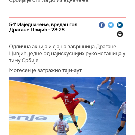
Србија је стигла до изједначења.
54' Изједначење, вредан гол
Драгане Цвијић - 28:28
Одлична акција и сјајна завршница Драгане
Цивјић, једне од најискуснијих рукометашица у
тиму Србије.
Могесен је затражио тајм-аут.