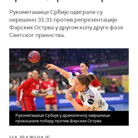
Рукометашице Србије одиграле су
нерешено 31:31 против репрезентације
Фарских Острва у другом колу друге фазе
Светског првенства.
Рукометашице Србије у драматичној завршници
прокоцкале победу против Фарских Острва
НАЈВАЖНИЈЕ