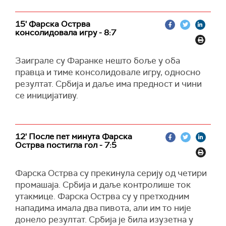
15' Фарска Острва
консолидовала игру - 8:7
Заиграле су Фаранке нешто боље у оба
правца и тиме консолидовале игру, односно
резултат. Србија и даље има предност и чини
се иницијативу.
12' После пет минута Фарска
Острва постигла гол - 7:5
Фарска Острва су прекинула серију од четири
промашаја. Србија и даље контролише ток
утакмице. Фарска Острва су у претходним
нападима имала два пивота, али им то није
донело резултат. Србија је била изузетна у