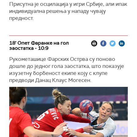
Присутна је осцилација у игри Србије, али ипак
индивидуална решења у нападу чувају
предност.
18' Опет Фаранке на гол
заостатка - 10:9
Рукометашице Фарских Острва су поново
дошле до једног гола заостатка, што показује
изузетну борбеност екипе коју с клупе
предводи Данац Клаус Могесен.