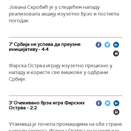
Јована Скробић је у следећем нападу
реализовала акцију изузетно брзо и постигла
погодак.
7' Србија не успева да преузме
иницијативу - 4:4
Фарска Острва играју изузетно прецизно у
нападу и користе све вишкове у одбрани
Србије.
3' Очекивано брза игра Фарских
Острва - 2:2
Утакмица је почела промашајима на обе стране
у уводу сусрета. Фарска Острва су очекивано