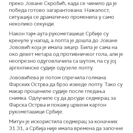
преко Јоване Скробић, када се чинило да је
победа готово загарантована. Нажалост,
ситуација се драматично променила у само
неколико секунди.
Након тајм-аута рукометашице Србије су
кренуле у напад, а лопта је дошла до Јоване
Јововић која је имала зицер. Била је сама на
око девет метара од противничког гола, али је
неопрезно одуговлачила са шутом, па су јој
аргентинске судије одузеле лопту.
Јововићева је потом спречила голмана
Фарских Острва да брзо изведе лопту. Тако су
макар процениле судије после гледања
снимка. Одлучиле су да досуде седмерац за
Фарска Острва и покажу црвени картон
рукометашици Србије.
Митун је искористила седмерац за коначних
31:31, а Србија није имала времена да започне