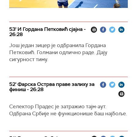
53' И Гордана Петковић сјајна -
26:28
Још један зицер је одбранила Гордана
Петковић. Голмани одлично раде. Дају
сигурност тиму.
52' Фарска Острва праве залиху за
финиш - 26:28
Селектор Прадес је затражио тајм-аут.
Одбрана Србије не функционише баш најбоље.