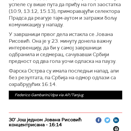
успеле су више пута да приђу на гол заостатка
(10:9, 13:12, 15:13), приморавајући селектора
Прадса да реагује тајм-аутом и затражи бољу
комуникацију у нападу.
У завршници првог дела истакла се Јована
Рисовић. Она је у 23. минуту донела важну
интервенцију, да би у самој завршници
одбранила и седмерац, сачувавши Србији
предност од два гола уочи одласка на паузу.
Фарска Острва су имала последњи напад, али
без резултата, па Србија на одмор одлази са
охрабрујућих 16:14.
Federico Gambarini/dpa via AP/Tanjug
30' Још једном Јована Рисовић
концентрисана - 16:14