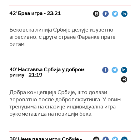
42' Брза игра - 23:21
Бековска линија Србије делује изузетно
агресивно, с друге стране Фаранке прате
ритам.
40' Наставља Србија у добром
ритму - 21:19
Добра концепција Србије, што долази
вероватно после доброг скаутинга. У овим
тренуцима на снази је индивидуална игра
рукометашица на позицији бека.
38' Нема пада у игри Србије -