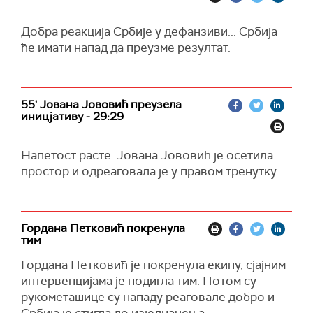
Добра реакција Србије у дефанзиви... Србија
ће имати напад да преузме резултат.
55' Јована Јововић преузела
иницјативу - 29:29
Напетост расте. Јована Јововић је осетила
простор и одреаговала је у правом тренутку.
Гордана Петковић покренула
тим
Гордана Петковић је покренула екипу, сјајним
интервенцијама је подигла тим. Потом су
рукометашице су нападу реаговале добро и