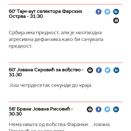
60' Тајм-аут селектора Фарских
Острва - 31:30
Србија има предност, али је неопходна
агресивна дефанзива како би сачувала
предност.
60' Јована Скровић за вођство -
31:30
Још четрдесетак секунди до краја.
58' Брани Јована Рисовић -
30:30
Нема ништа од вођства Фаранки... Јована