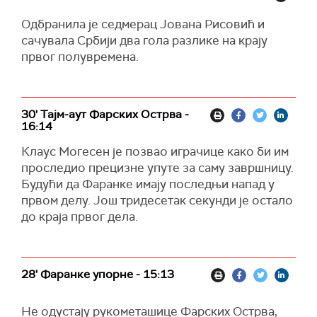
Одбранила је седмерац Јована Рисовић и
сачувала Србији два гола разлике на крају
првог полувремена.
30' Тајм-аут Фарских Острва -
16:14
Клаус Могесен је позвао играчице како би им
проследио прецизне упуте за саму завршницу.
Будући да Фаранке имају последњи напад у
првом делу. Још тридесетак секунди је остало
до краја првог дела.
28' Фаранке упорне - 15:13
Не одустају рукометашице Фарских Острва,