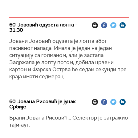
60' Јововић одузета лопта -
31:30
Јовани Јововић одузета је лопта због
пасивног напада. Имала је један на један
ситуацију са голманом, али је застала.
Задржала је лопту потом, добила црвени
картон и Фарска Острва ће седам секунди пре
краја имати седмерац.
60' Јована Рисовић је јунак
Србије
Брани Јована Рисовић... Селектор је затражио
тајм-аут.