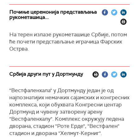
Почиње церемонија представљања
рукометашица...
На терен излазе рукометашице Србије, потом
ће почети представљање играчица Фарских
Острва.
Србија други пут у Дортмунду
"Вестфаленхала" у Дортмунду један је од
најпознатијих немачких сајамских и конгресних
комплекса, који обухвата Конгресни центар
Дортмунд и чувену затворену арену
"Вестфаленхалу". Комплекс окружују ледена
дворана, стадион "Роте Ерде", "Вестфален"
стадион и дворана "Хелмут-Керниг".