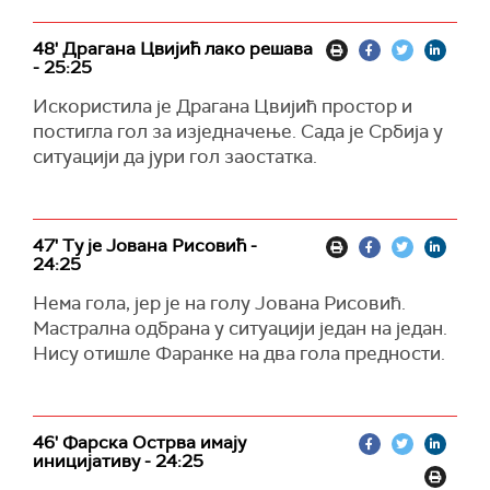
48' Драгана Цвијић лако решава
- 25:25
Искористила је Драгана Цвијић простор и
постигла гол за изједначење. Сада је Србија у
ситуацији да јури гол заостатка.
47' Ту је Јована Рисовић -
24:25
Нема гола, јер је на голу Јована Рисовић.
Мастрална одбрана у ситуацији један на један.
Нису отишле Фаранке на два гола предности.
46' Фарска Острва имају
иницијативу - 24:25