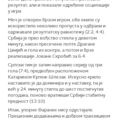
резултат, али и показале одређене осцилације
у игри.
Меч је отворен брзом игром, обе екипе су
искористиле неколико пропуста у одбрани и
одржавале резултатску равнотежу (2:2, 4:4).
Србија је прво вођство стекла у деветом
минуту, након пресечене лопте Драгане
Цвијић и гола из контре, а потом и брзе
реализације Јоване Скробић за 6:4.
Српски тим је затим направио серију од три
гола (7:4), предвођен расположеном
Катарином Крпеж-Шлезак. Искусно крило
наставило је да доминира и у наставку, па је
већ у 24. минуту стигла до шест постигнутих
погодака, поново вративши Србији стабилну
предност (13:10).
Ипак, упорне Фаранке нису одустајале.
Прецизним додавањима и добром транзицијом