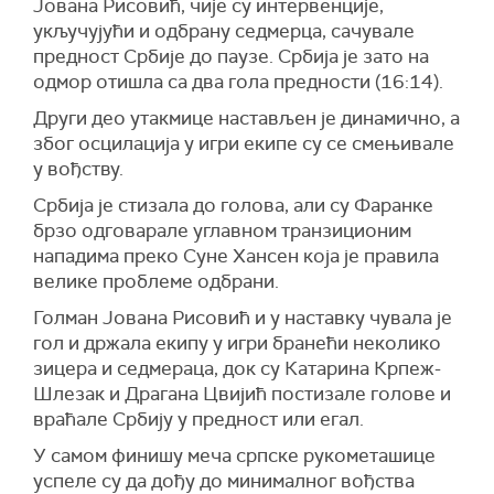
Јована Рисовић, чије су интервенције,
укључујући и одбрану седмерца, сачувале
предност Србије до паузе. Србија је зато на
одмор отишла са два гола предности (16:14).
Други део утакмице настављен је динамично, а
због осцилација у игри екипе су се смењивале
у вођству.
Србија је стизала до голова, али су Фаранке
брзо одговарале углавном транзиционим
нападима преко Суне Хансен која је правила
велике проблеме одбрани.
Голман Јована Рисовић и у наставку чувала је
гол и држала екипу у игри бранећи неколико
зицера и седмераца, док су Катарина Крпеж-
Шлезак и Драгана Цвијић постизале голове и
враћале Србију у предност или егал.
У самом финишу меча српске рукометашице
успеле су да дођу до минималног вођства