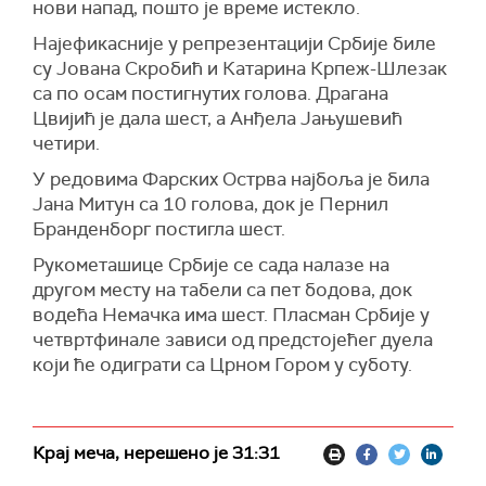
нови напад, пошто је време истекло.
Најефикасније у репрезентацији Србије биле
су Јована Скробић и Катарина Крпеж-Шлезак
са по осам постигнутих голова. Драгана
Цвијић је дала шест, а Анђела Јањушевић
четири.
У редовима Фарских Острва најбоља је била
Јана Митун са 10 голова, док је Пернил
Бранденборг постигла шест.
Рукометашице Србије се сада налазе на
другом месту на табели са пет бодова, док
водећа Немачка има шест. Пласман Србије у
четвртфинале зависи од предстојећег дуела
који ће одиграти са Црном Гором у суботу.
Крај меча, нерешено је 31:31