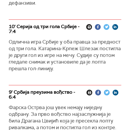
дефанзиви.
10' Серија од три гола Србије -
7:4
Одлична игра Србије у оба правца за предност
од три гола. Катарина-Крпеж Шлезак постигла
је други гол из игре на мечу. Судије су потом
гледале снимак и установиле да је лопта
прешла гол-линију.
9' Србија преузима вођство -
6:4
Фарска Острва још увек немају ниједну
одбрану. За прво вођство најзаслужнија је
била Драгана Цвијић која је пресекла лопту
ривалкама, а потом и постигла гол из контре.