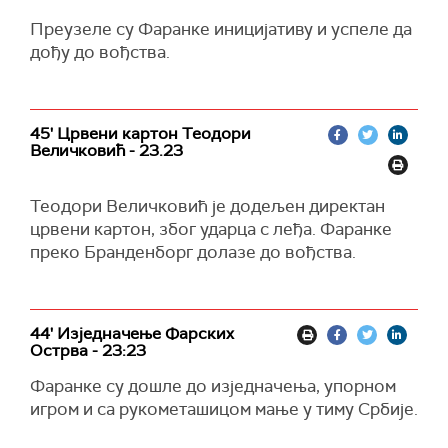
Преузеле су Фаранке иницијативу и успеле да
дођу до вођства.
45' Црвени картон Теодори
Величковић - 23.23
Теодори Величковић је додељен директан
црвени картон, због ударца с леђа. Фаранке
преко Бранденборг долазе до вођства.
44' Изједначење Фарских
Острва - 23:23
Фаранке су дошле до изједначења, упорном
игром и са рукометашицом мање у тиму Србије.