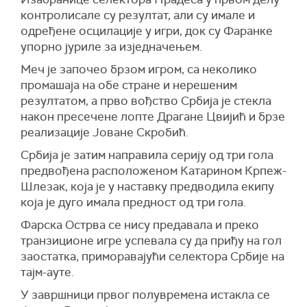
контролисале су резултат, али су имале и
одређене осцилације у игри, док су Фаранке
упорно јуриле за изједначењем.
Меч је започео брзом игром, са неколико
промашаја на обе стране и нерешеним
резултатом, а прво вођство Србија је стекла
након пресечене лопте Драгане Цвијић и брзе
реализације Јоване Скробић.
Србија је затим направила серију од три гола
предвођена расположеном Катарином Крпеж-
Шлезак, која је у наставку предводила екипу
која је дуго имала предност од три гола.
Фарска Острва се нису предавала и преко
транзиционе игре успевала су да приђу на гол
заостатка, приморавајући селектора Србије на
тајм-ауте.
У завршници првог полувремена истакла се