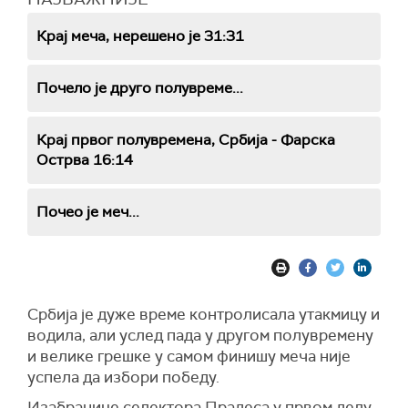
Крај меча, нерешено је 31:31
Почело је друго полувреме...
Крај првог полувремена, Србија - Фарска
Острва 16:14
Почео је меч...
Србија je дуже време контролисала утакмицу и
водила, али услед пада у другом полувремену
и велике грешке у самом финишу меча није
успела да избори победу.
Изабранице селектора Прадеса у првом делу