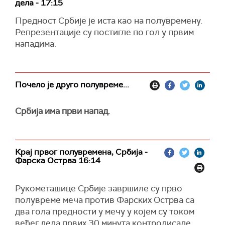
дела - 17:15
Предност Србије је иста као на полувремену.
Репрезентације су постигле по гол у првим
нападима.
Почело је друго полувреме...
Србија има први напад.
Крај првог полувремена, Србија -
Фарска Острва 16:14
Рукометашице Србије завршиле су прво
полувреме меча против Фарских Острва са
два гола предности у мечу у којем су током
већег дела првих 30 минута контролисале