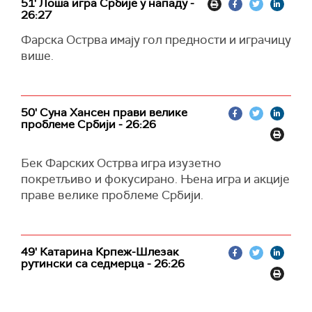
51' Лоша игра Србије у нападу -
26:27
Фарска Острва имају гол предности и играчицу
више.
50' Суна Хансен прави велике
проблеме Србији - 26:26
Бек Фарских Острва игра изузетно
покретљиво и фокусирано. Њена игра и акције
праве велике проблеме Србији.
49' Катарина Крпеж-Шлезак
рутински са седмерца - 26:26