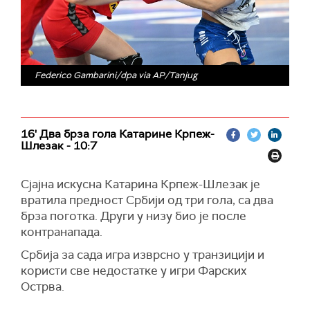
Federico Gambarini/dpa via AP/Tanjug
16' Два брза гола Катарине Крпеж-
Шлезак - 10:7
Сјајна искусна Катарина Крпеж-Шлезак је
вратила предност Србији од три гола, са два
брза поготка. Други у низу био је после
контранапада.
Србија за сада игра изврсно у транзицији и
користи све недостатке у игри Фарских
Острва.