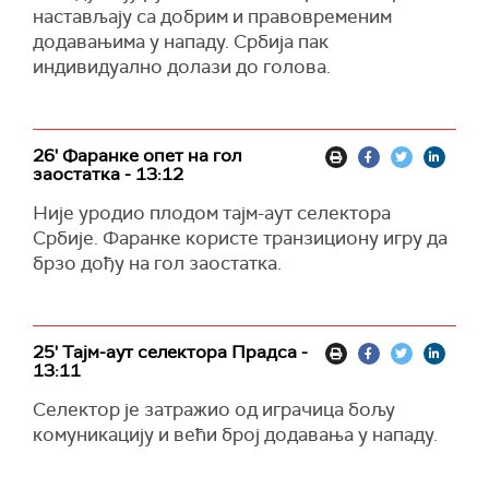
настављају са добрим и правовременим
додавањима у нападу. Србија пак
индивидуално долази до голова.
26' Фаранке опет на гол
заостатка - 13:12
Није уродио плодом тајм-аут селектора
Србије. Фаранке користе транзициону игру да
брзо дођу на гол заостатка.
25' Тајм-аут селектора Прадса -
13:11
Селектор је затражио од играчица бољу
комуникацију и већи број додавања у нападу.