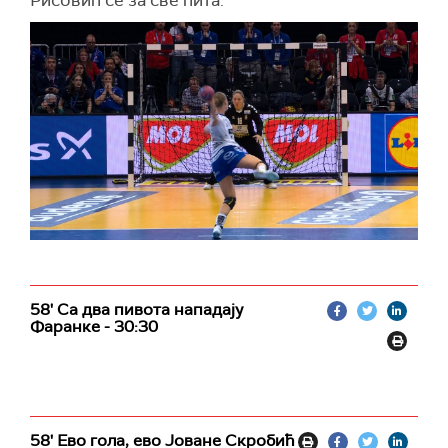
Рисовић се за све пита.
58' Са два пивота нападају
Фаранке - 30:30
58' Ево гола, ево Јоване Скробић