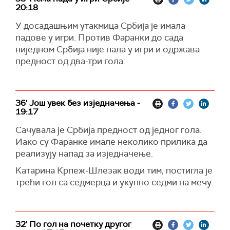
20:18
У досадашњим утакмица Србија је имала
падове у игри. Против Фаранки до сада
ниједном Србија није пала у игри и одржава
предност од два-три гола.
36' Још увек без изједначења -
19:17
Сачувала је Србија предност од једног гола.
Иако су Фаранке имале неколико прилика да
реализују напад за изједначење.
Катарина Крпеж-Шлезак води тим, постигла је
трећи гол са седмерца и укупно седми на мечу.
32' По гол на почетку другог