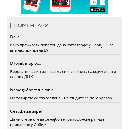
КОМЕНТАРИ
Da, ali...
Како преживети прва три дана катастрофе у Србији, и за
шта нас припрема ЕУ
Dvojnik mog oca
Вероватно свако од нас има свог двојника са којим дели и
сличну ДНК
Nemogućnost tusiranja
Не туширате се сваког дана – не стидите се, то је здраво
Cestitke za uspeh
Да ли сте знали да се најбоље грамофонске ручице
производе у Србији