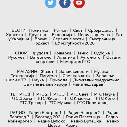
|
|
|
|
ВЕСТИ
Политика
Регион
Свет
Србија данас
|
|
|
|
Хроника
Друштво
Економија
Мерила времена
Рат
|
|
|
|
у Украјини
Време
Сервисне вести
Сматрачница
|
Подкаст
ЕУ могућности 2026
|
|
|
|
СПОРТ
Фудбал
Кошарка
Тенис
Одбојка
|
|
|
|
Рукомет
Ватерполо
Атлетика
Ауто-мото
Остали
|
спортови
Меморијал РТС
|
|
|
МАГАЗИН
Живот
Занимљивости
Музика
|
|
|
|
Технологијa
Путујемо
Свет познатих
Здравље
|
|
|
|
Филм и ТВ
Наука
Природа
Дигитални предузетник
|
За мале велике хероје
Наизглед здрав
|
|
|
|
|
ТВ
РТС 1
РТС 2
РТС 3
РТС Свет
РТС Наука
|
|
|
|
РТС Драма
РТС Живот
РТС Класика
РТС Коло
|
|
РТС Трезор
РТС Музика
РТС Полетарац
|
|
РАДИО
Радио Београд 1
Радио Београд 2
Радио
|
|
|
Београд 3
Београд 202
Радио Плетеница
Радио
|
|
|
Рокенролер
Радио Џубокс
Радио Вртешка
Радио
|
Џезер
Архив