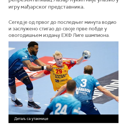
игру мађарског представника.
Сегед је од првог до последњег минута водио
и заслужено стигао до своје прве побде у
овогодишњем издању ЕХФ Лиге шампиона.
Детаљ са утакмице