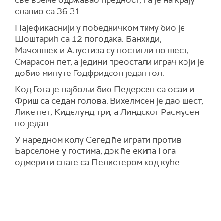
славио са 36:31.
Најефикаснији у победничком тиму био је
Шоштарић са 12 погодака. Банхиди,
Мачовшек и Алустиза су постигли по шест,
Смарасон пет, а једини преостали играч који је
добио минуте Годфридсон један гол.
Код Гога је најбољи био Педерсен са осам и
Фриш са седам голова. Вихелмсен је дао шест,
Лике пет, Киделунд три, а Линдског Расмусен
по један.
У наредном колу Сегед ће играти против
Барселоне у гостима, док ће екипа Гога
одмерити снаге са Пелистером код куће.