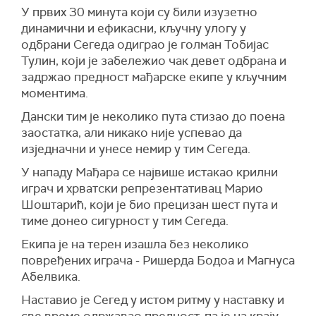
У првих 30 минута који су били изузетно
динамични и ефикасни, кључну улогу у
одбрани Сегеда одиграо је голман Тобијас
Тулин, који је забележио чак девет одбрана и
задржао предност мађарске екипе у кључним
моментима.
Дански тим је неколико пута стизао до поена
заостатка, али никако није успевао да
изједначни и унесе немир у тим Сегеда.
У нападу Мађара се највише истакао крилни
играч и хрватски репрезентативац Марио
Шоштарић, који је био прецизан шест пута и
тиме донео сигурност у тим Сегеда.
Екипа је на терен изашла без неколико
повређених играча - Ришерда Бодоа и Магнуса
Абелвика.
Наставио је Сегед у истом ритму у наставку и
све време одржавао предност, па је на крају