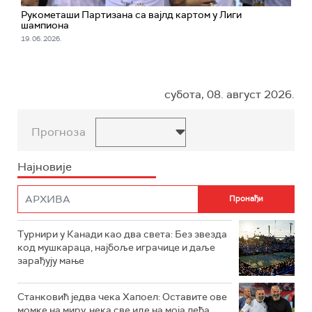
Рукометаши Партизана са вајлд картом у Лиги
шампиона
19. 06. 2026.
субота, 08. август 2026.
Прогноза
Најновије
Турнири у Канади као два света: Без звезда
код мушкараца, најбоље играчице и даље
зарађују мање
Станковић једва чека Хапоел: Оставите ове
момке на миру, нека све иде на моја леђа