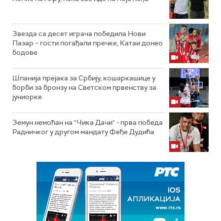
Звезда са десет играча победила Нови
Пазар – гости погађали пречке, Катаи донео
бодове
Шпанија прејакa за Србију, кошаркашице у
борби за бронзу на Светском првенству за
јуниорке
Земун немоћан на "Чика Дачи" - прва победа
Радничког у другом мандату Феђе Дудића