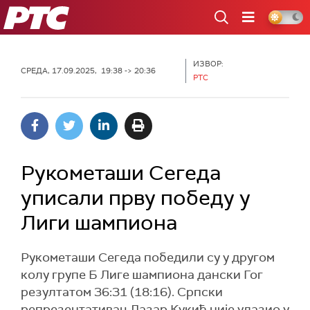
РТС
ИЗВОР:
СРЕДА, 17.09.2025, 19:38 -> 20:36
РТС
Рукометаши Сегеда
уписали прву победу у
Лиги шампиона
Рукометаши Сегеда победили су у другом
колу групе Б Лиге шампиона дански Гог
резултатом 36:31 (18:16). Српски
репрезентативац Лазар Кукић није улазио у