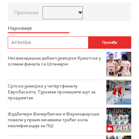
Прогноза
Најновије
Несвакидашњи дебакл јуниорки Хрватске у
осмини финала са Шпанијом
Српске јуниорке у четвртфиналу
Евробаскета, Туркиње промашиле шут за
продужетак
Фудбалери Фенербахчеа и Ференцвароша
повели у првим мечевима трећег кола
квалификација за ЛШ