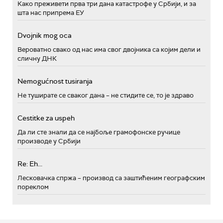
Како преживети прва три дана катастрофе у Србији, и за
шта нас припрема ЕУ
Dvojnik mog oca
Вероватно свако од нас има свог двојника са којим дели и
сличну ДНК
Nemogućnost tusiranja
Не туширате се сваког дана – не стидите се, то је здраво
Cestitke za uspeh
Да ли сте знали да се најбоље грамофонске ручице
производе у Србији
Re: Eh...
Лесковачка спржа – производ са заштићеним географским
пореклом