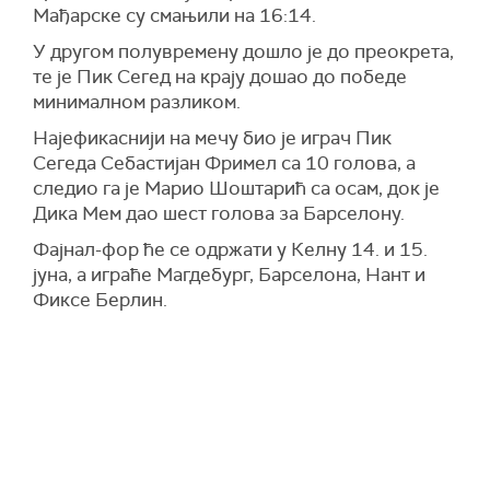
Мађарске су смањили на 16:14.
У другом полувремену дошло је до преокрета,
те је Пик Сегед на крају дошао до победе
минималном разликом.
Најефикаснији на мечу био је играч Пик
Сегеда Себастијан Фримел са 10 голова, а
следио га је Марио Шоштарић са осам, док је
Дика Мем дао шест голова за Барселону.
Фајнал-фор ће се одржати у Келну 14. и 15.
јуна, а играће Магдебург, Барселона, Нант и
Фиксе Берлин.