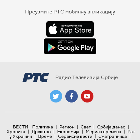
Преузмите РТС мобилну апликацију
Радио Телевизија Србије
|
|
|
|
ВЕСТИ
Политика
Регион
Свет
Србија данас
|
|
|
|
Хроника
Друштво
Економија
Мерила времена
Рат
|
|
|
|
у Украјини
Време
Сервисне вести
Сматрачница