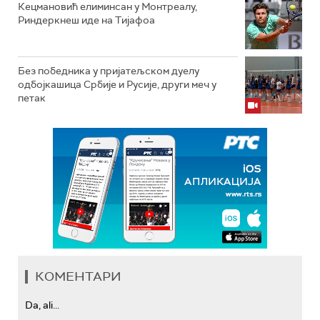
Кецмановић елиминсан у Монтреалу,
Риндеркнеш иде на Тијафоа
Без победника у пријатељском дуелу
одбојкашица Србије и Русије, други меч у
петак
КОМЕНТАРИ
Da, ali...