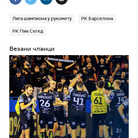
Лига шампиона у рукомету
РК Барселона
РК Пик Сегед
Везани чланци