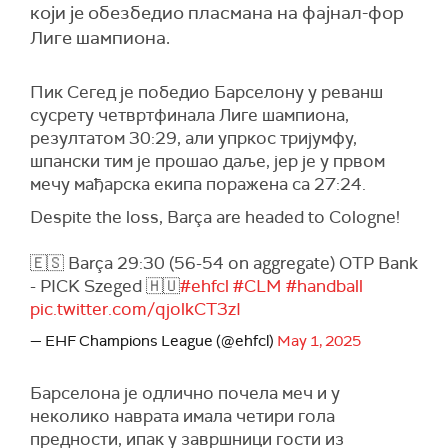
који је обезбедио пласмана на фајнал-фор
Лиге шампиона.
Пик Сегед је победио Барселону у реванш
сусрету четвртфинала Лиге шампиона,
резултатом 30:29, али упркос тријумфу,
шпански тим је прошао даље, јер је у првом
мечу мађарска екипа поражена са 27:24.
Despite the loss, Barça are headed to Cologne!
🇪🇸 Barça 29:30 (56-54 on aggregate) OTP Bank
- PICK Szeged 🇭🇺
#ehfcl
#CLM
#handball
pic.twitter.com/qjolkCT3zI
— EHF Champions League (@ehfcl)
May 1, 2025
Барселона је одлично почела меч и у
неколико наврата имала четири гола
предности, ипак у завршници гости из