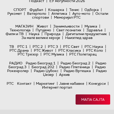
|
Подкаст
ЕУ могућности 2026
|
|
|
|
СПОРТ
Фудбал
Кошарка
Тенис
Одбојка
|
|
|
|
Рукомет
Ватерполо
Атлетика
Ауто-мото
Остали
|
спортови
Меморијал РТС
|
|
|
МАГАЗИН
Живот
Занимљивости
Музика
|
|
|
|
Технологијa
Путујемо
Свет познатих
Здравље
|
|
|
|
Филм и ТВ
Наука
Природа
Дигитални предузетник
|
За мале велике хероје
Наизглед здрав
|
|
|
|
|
ТВ
РТС 1
РТС 2
РТС 3
РТС Свет
РТС Наука
|
|
|
|
РТС Драма
РТС Живот
РТС Класика
РТС Коло
|
|
РТС Трезор
РТС Музика
РТС Полетарац
|
|
РАДИО
Радио Београд 1
Радио Београд 2
Радио
|
|
|
Београд 3
Београд 202
Радио Плетеница
Радио
|
|
|
Рокенролер
Радио Џубокс
Радио Вртешка
Радио
|
Џезер
Архив
|
|
|
|
РТС
Контакт
Маркетинг
Јавне набавке
Конкурси
Интернет портал
МАПА САЈТА