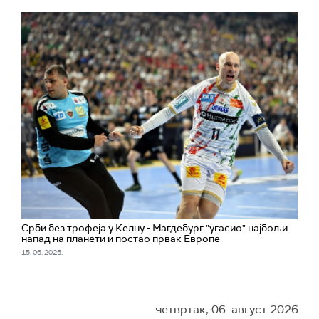
Срби без трофеја у Келну - Магдебург "угасио" најбољи
напад на планети и постао првак Европе
15. 06. 2025.
четвртак, 06. август 2026.