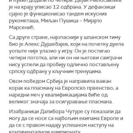
и Кукић додали по четири. Дејан Милосављев
је на крају уписао 12 одбрана. У дефанзици
сјајно је функционисао тандем искусних
рукометаша, Миљан Пушица – Мијајло
Марсенић.
Са друге стране, најопаснији у шпанском тиму
био је Алекс Дујшебајев, који на почетку дуела
уопште није улазио у игру. Он је постигао
четири поготка, али ни он ни његови саиграчи
нису успели да пробију одлично постављену
српску одбрану у кључним тренуцима.
Овом победом Србија је направила важан
корак ка пласману на Европско првенство, а
наредни меч у квалификацијама биће од
великог значаја за осигуравање пласмана.
Изабраници Далибора Чутуре су показали да
могу да се носе са најбољим екипама Европе и
да се с правом надају успешном наступу на
континенталном шампионату.