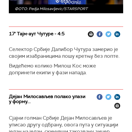
ФОТО: Pedja Milosavljevic/STARSPORT
17' Тајм-аут Чутуре - 4:5
Селектор Србије Далибор Чутура замерио је
својим изабраницима лошу кретњу без лопте.
Видећемо колико Милош Кос може
допринети екипи у фази напада.
Дејан Милосављев полако улази
у форму...
Сјајни голман Србије Дејан Милосављев је
уписао другу одбрану, овога пута у ситуацији
један на један, скинувши такозвану зицер