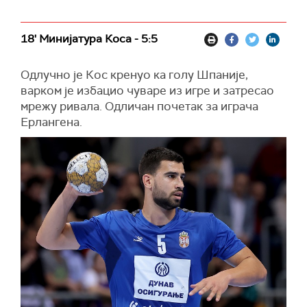
18' Минијатура Коса - 5:5
Одлучно је Кос кренуо ка голу Шпаније,
варком је избацио чуваре из игре и затресао
мрежу ривала. Одличан почетак за играча
Ерлангена.