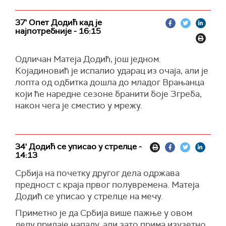
37' Опет Додић кад је
најпотребније - 16:15
Одличан Матеја Додић, још једном.
Којадиновић је испалио ударац из очаја, али је
лопта од одбитка дошла до младог Врањанца
који ће наредне сезоне бранити боје Згреба,
након чега је сместио у мрежу.
34' Додић се уписао у стрелце -
14:13
Србија на почетку другог дела одржава
предност с краја првог полувремена. Матеја
Додић се уписао у стрелце на мечу.
Приметно је да Србија више пажње у овом
делу придаје нападу, али зато прима изузетно