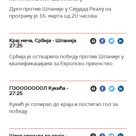
Дуел против Шпаније у Сијудад Реалу на
програму је 16. марта од 20 часова.
Крај меча, Србија - Шпанија
27:25
Србија је остварила победу против Шпаније у
квалификацијама за Европско првенство.
ГООООООООЛ Кукића -
27:25
Кукић је солирао до краја и постигао гол за
победу.
Шест секунди до краја -