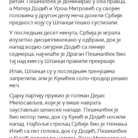
ритам. Пешмалбек је доминирао у оба правца,
а Матеја Додић и Урош Митровић су својим
головима у другом делу меча донели Србији
предност коју су Шпанци тешко сустизали.
У последњих десет минута, Србија је играла
изузетно дисциплиновано у одбрани, док је
напад водио сигурни Додић са линије
седмерца, најчешће је Драган Пешмалбек био
тај над ким су Шпанци правили прекршаје.
Ипак, Шпанци су у последњим тренуцима
запретили, али је Кукићев соло-продор решио
меч.
Сјајну партију пружио је голман Дејан
Милосављев, који је у више наврата
заустављао шпанске нападе. Пешмалбек је
био мотор тима, док су Кукић и Додић носили
напад. Најбољи стрелац Србије био је Немања
Илић са пет голова, док су Додић, Пешмалбек