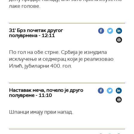
лаке голове.
31' Брз почетак другог
полуврмена - 12:11
По гол на обе стрне. Србија је изнудила
искључење и седмерац који је реализовао
Илић, јубиларни 400. гол.
Наставак меча, почело је друго
полувреме - 11:10
Шпанци имају први напад.