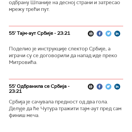
одбрану Шпаније на десној страни и затресао
мрежу трећи пут.
55' Тајм-аут Србије - 23:21
Поделио је инструкције слектор Србије, а
играчи су се договорили да напад иде преко
Митровића.
55' Одбранила се Србија -
23:21
Србија је сачувала предност од два гола.
Делује да ће Чутура тражити тајм-аут пред сам
финиш меча.