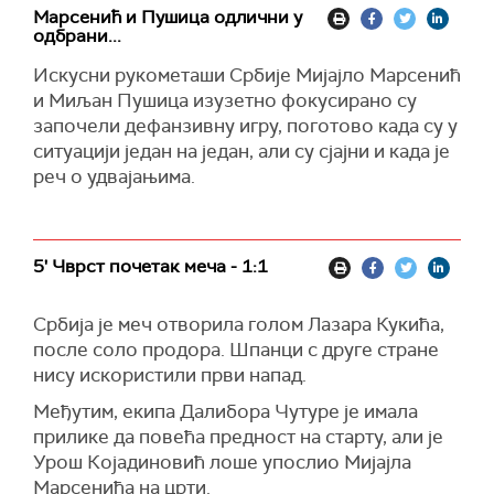
Марсенић и Пушица одлични у
одбрани...
Искусни рукометаши Србије Мијајло Марсенић
и Миљан Пушица изузетно фокусирано су
започели дефанзивну игру, поготово када су у
ситуацији један на један, али су сјајни и када је
реч о удвајањима.
5' Чврст почетак меча - 1:1
Србија је меч отворила голом Лазара Кукића,
после соло продора. Шпанци с друге стране
нису искористили први напад.
Међутим, екипа Далибора Чутуре је имала
прилике да повећа предност на старту, али је
Урош Којадиновић лоше упослио Мијајла
Марсенића на црти.