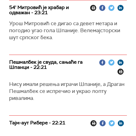
54' Митровић је храбар и
одважан - 23:21
Урош Митровић се дигао са девет метара и
погодио угао гола Шпаније. Велемајсторски
шут српског бека.
Пешмалбек је свуда, сањаће га
Шпанци - 22:21
Нису имали решења играчи Шпаније, а Драган
Пешмалбек се испречио и украо лопту
ривалима.
Тајм-аут Рибере - 22:21