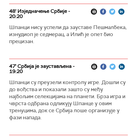
48' Изједначење Србије -
20:20
Шпанци нису успели да зауставе Пешмалбека,
изнудиоп је седмерац, а Илић је опет био
прецизан.
47' Србија је заустављена -
19:20
Шпанци су преузели контролу игре. Дошли су
до вођства и показали зашто су међу
најбољим селекцијама на планети. Брза игра и
чврста одбрана одликују Шпанце у овим
тренуцима, док се Србија лоше организује у
фази напада.