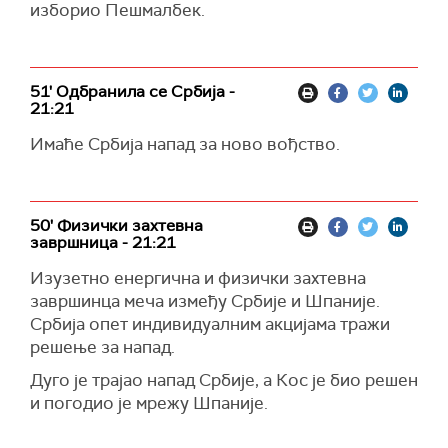
изборио Пешмалбек.
51' Одбранила се Србија -
21:21
Имаће Србија напад за ново вођство.
50' Физички захтевна
завршница - 21:21
Изузетно енергична и физички захтевна
завршинца меча између Србије и Шпаније.
Србија опет индивидуалним акцијама тражи
решење за напад.
Дуго је трајао напад Србије, а Кос је био решен
и погодио је мрежу Шпаније.