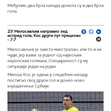
Међутим, два брза напада донела су и два брза
гола.
23' Милосављев направио зид
испред гола, Кос други пут прецизан
- 7:7
Милосављев је заиста маестралан, али то и не
чуди, јер важи за једног од највољих
европских голмана. Специјалност су му
ситуације један на један.
Милош Кос је одмах у следећем нападу
постигао свој други гол и донео ново
изједанчење Србији.