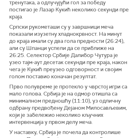
тренутака, а одлучујући гол за победу
постигао је Лазар Кукић неколико секунди пре
краја.
Српски рукометаши су у завршници меча
показали изузетну хладнокрвност. На минут
до краја имали су два гола предности (26:24),
али су Шпанци успели да се приближе на
26:25. Селектор Србије Далибор Чутура је
узео тајм-аут десетак секунди пре краја, након
чега је Кукић преузео одговорност и својим
голом поставио коначан резултат.
Прво полувреме је протекло у чврстој игри са
мало голова. Србија је на одмор отишла са
минималном предношћу (11:10), уз одличну
одбрану предвођену Дејаном Милосављевим,
који је забележио неколико кључних
интервенција у првом делу меча.
У наставку, Србија је почела да контролише