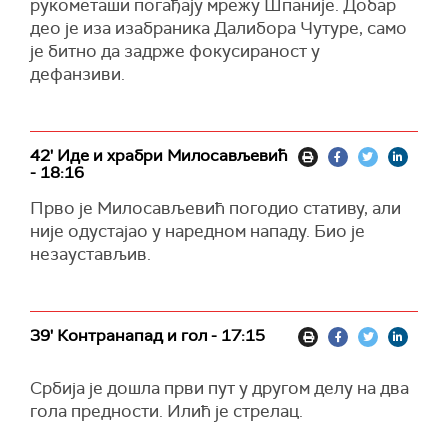
рукометаши погађају мрежу Шпаније. Добар
део је иза изабраника Далибора Чутуре, само
је битно да задрже фокусираност у
дефанзиви.
42' Иде и храбри Милосављевић
- 18:16
Прво је Милосављевић погодио стативу, али
није одустајао у наредном нападу. Био је
незаустављив.
39' Контранапад и гол - 17:15
Србија је дошла први пут у другом делу на два
гола предности. Илић је стрелац.