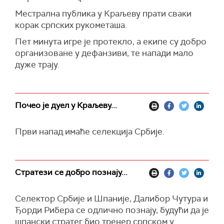
Местрална публика у Краљеву прати сваки
корак српских рукометаша.
Пет минута игре је протекло, а екипе су добро
организоване у дефанзиви, те напади мало
дуже трају.
Почео је дуел у Краљеву...
Први напад имаће селекција Србије.
Стратези се добро познају...
Селектор Србије и Шпаније, Далибор Чутура и
Ђорди Рибера се одлично познају, будући да је
шпански стратег био тренер српском у