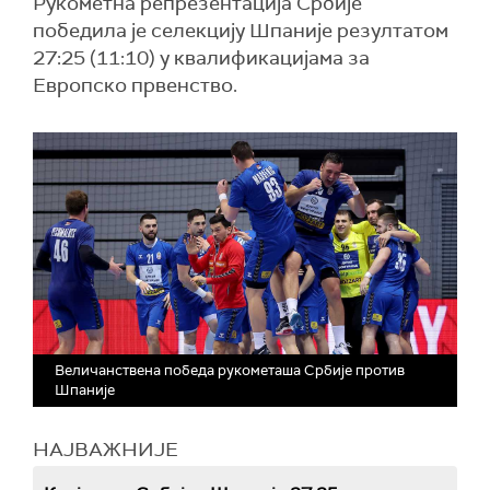
Рукометна репрезентација Србије
победила је селекцију Шпаније резултатом
27:25 (11:10) у квалификацијама за
Европско првенство.
Величанствена победа рукометаша Србије против
Шпаније
НАЈВАЖНИЈЕ