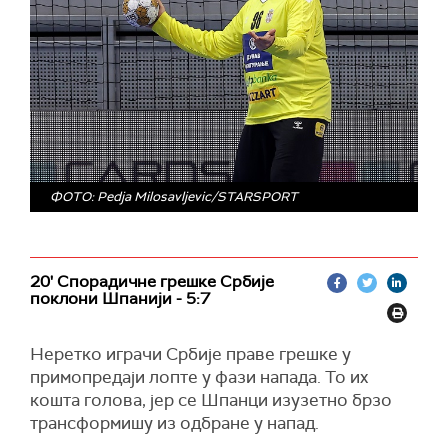
ФОТО: Pedja Milosavljevic/STARSPORT
20' Спорадичне грешке Србије
поклони Шпанији - 5:7
Неретко играчи Србије праве грешке у
примопредаји лопте у фази напада. То их
кошта голова, јер се Шпанци изузетно брзо
трансформишу из одбране у напад.