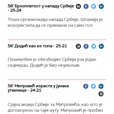
58' Брзоплетост у нападу Србије
- 25:24
Лоша организација напада Србије, Шпанија је
искористила да се примакне на само гол.
56' Додић као из топа - 25:21
Пешмалбек је обезбедио Србији још један
седмерац. Додић је био неумољив.
56' Митровић израста у јунака
утакмице - 24:21
Сјајна акција Србије за Митровића, као што је
договорено на тајм-ауту. Митровић је пробио