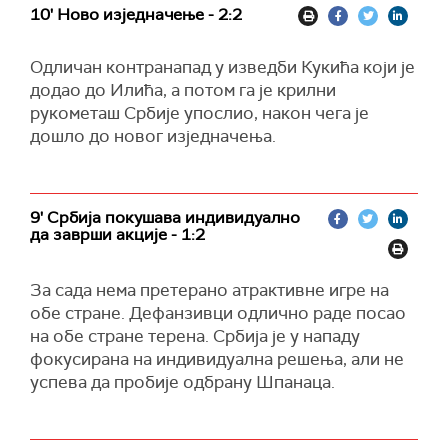
10' Ново изједначење - 2:2
Одличан контранапад у изведби Кукића који је
додао до Илића, а потом га је крилни
рукометаш Србије упослио, након чега је
дошло до новог изједначења.
9' Србија покушава индивидуално
да заврши акције - 1:2
За сада нема претерано атрактивне игре на
обе стране. Дефанзивци одлично раде посао
на обе стране терена. Србија је у нападу
фокусирана на индивидуална решења, али не
успева да пробије одбрану Шпанаца.