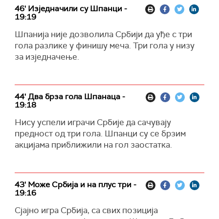
46' Изједначили су Шпанци -
19:19
Шпанија није дозволила Србији да уђе с три
гола разлике у финишу меча. Три гола у низу
за изједначење.
44' Два брза гола Шпанаца -
19:18
Нису успели играчи Србије да сачувају
предност од три гола. Шпанци су се брзим
акцијама приближили на гол заостатка.
43' Може Србија и на плус три -
19:16
Сјајно игра Србија, са свих позиција