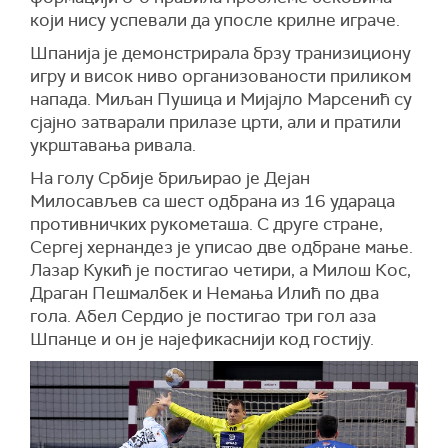
који нису успевали да упосле крилне играче.
Шпанија је демонстрирала брзу транизициону
игру и висок ниво организованости приликом
напада. Миљан Пушица и Мијајло Марсенић су
сјајно затварали прилазе црти, али и пратили
укрштавања ривала.
На голу Србије бриљирао је Дејан
Милосављев са шест одбрана из 16 удараца
противничких рукометаша. С друге стране,
Сергеј хернандез је уписао две одбране мање.
Лазар Кукић је постигао четири, а Милош Кос,
Драган Пешмалбек и Немања Илић по два
гола. Абел Сердио је постигао три гол аза
Шпанце и он је најефикаснији код гостију.