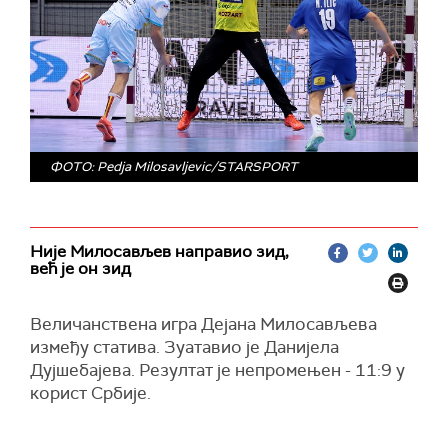
ФОТО: Pedja Milosavljevic/STARSPORT
Није Милосављев направио зид,
већ је он зид
Величанствена игра Дејана Милосављева
између статива. Зуатавио је Данијела
Дујшебајева. Резултат је непромењен - 11:9 у
корист Србије.