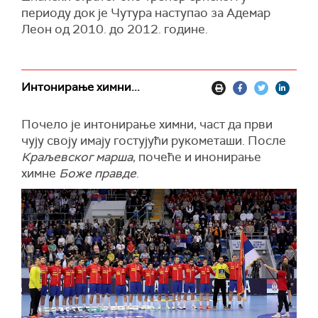
периоду док је Чутура наступао за Адемар
Леон од 2010. до 2012. године.
Интонирање химни...
Почело је интонирање химни, част да први
чују своју имају гостујући рукометаши. После
Краљевског марша
, почеће и инонирање
химне
Боже правде
.