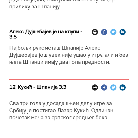
прилику за Шпанију.
Алекс Дујшебајев је на клупи -
3:5
Најбољи рукометаш Шпаније Алекс
Дујшебајев још увек није ушао у игру, али и без
њега Шпанци имају два гола предности.
12' Кукић - Шпанија 3:3
Сва три гола у досадашњем делу игре за
Србију је постигао Лазар Кукић. Одличан
почетак меча за српског средњег бека.