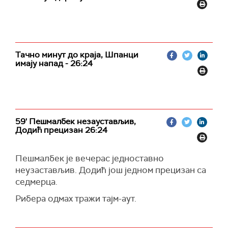
Тачно минут до краја, Шпанци
имају напад - 26:24
59' Пешмалбек незаустављив,
Додић прецизан 26:24
Пешмалбек је вечерас једноставно
неузастављив. Додић још једном прецизан са
седмерца.
Рибера одмах тражи тајм-аут.