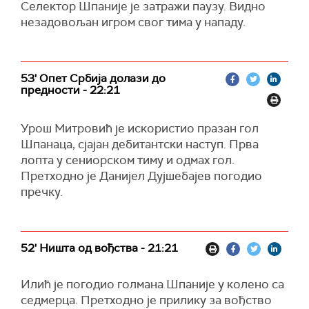
Селектор Шпаније је затражи паузу. Видно
незадовољан игром свог тима у нападу.
53' Опет Србија долази до
предности - 22:21
Урош Митровић је искористио празан гол
Шпанаца, сјајан дебитантски наступ. Прва
лопта у сениорском тиму и одмах гол.
Претходно је Данијел Дујшебајев погодио
пречку.
52' Ништа од вођства - 21:21
Илић је погодио голмана Шпаније у колено са
седмерца. Претходно је прилику за вођство