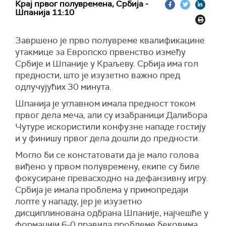
Крај првог полувремена, Србија -
Шпанија 11:10
Завршено је прво полувреме квалификацине
утакмице за Европско првенство између
Србије и Шпаније у Краљеву. Србија има гол
предности, што је изузетно важно пред
одлучујућих 30 минута.
Шпанија је углавном имала предност током
првог дела меча, али су изабраници Далибора
Чутуре искористили конфузне нападе гостију
и у финишу првог дела дошли до предности.
Могло би се констатовати да је мало голова
виђено у првом полувремену, екипе су биле
фокусиране превасходно на дефанзивну игру.
Србија је имала проблема у примопредаји
лопте у нападу, јер је изузетно
дисциплинована одбрана Шпаније, најчешће у
формацији 6-0 правила проблеме бековима