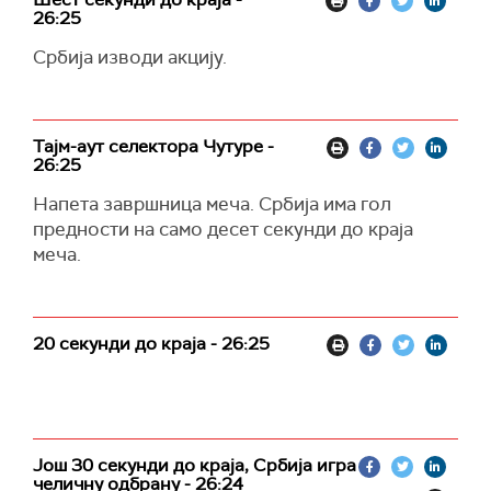
26:25
Србија изводи акцију.
Тајм-аут селектора Чутуре -
26:25
Напета завршница меча. Србија има гол
предности на само десет секунди до краја
меча.
20 секунди до краја - 26:25
Још 30 секунди до краја, Србија игра
челичну одбрану - 26:24