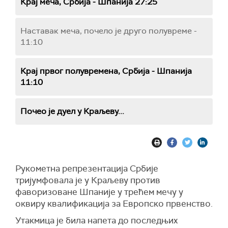
Крај меча, Србија - Шпанија 27:25
Наставак меча, почело је друго полувреме -
11:10
Крај првог полувремена, Србија - Шпанија
11:10
Почео је дуел у Краљеву...
Рукометна репрезентација Србије
тријумфовала је у Краљеву против
фаворизоване Шпаније у трећем мечу у
оквиру квалификација за Европско првенство.
Утакмица је била напета до последњих