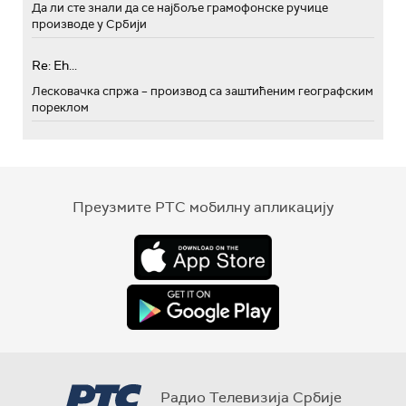
Да ли сте знали да се најбоље грамофонске ручице
производе у Србији
Re: Eh...
Лесковачка спржа – производ са заштићеним географским
пореклом
Преузмите РТС мобилну апликацију
Радио Телевизија Србије