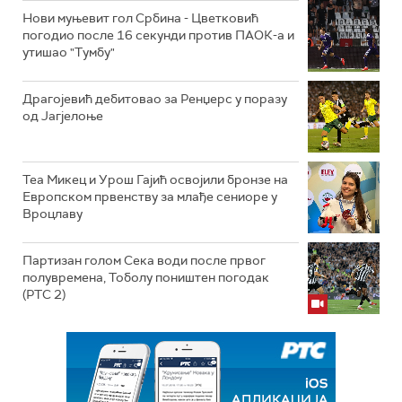
Нови муњевит гол Србина - Цветковић
погодио после 16 секунди против ПАОК-а и
утишао "Тумбу"
Драгојевић дебитовао за Ренџерс у поразу
од Јагјелоње
Теа Микец и Урош Гајић освојили бронзе на
Европском првенству за млађе сениоре у
Вроцлаву
Партизан голом Сека води после првог
полувремена, Тоболу поништен погодак
(РТС 2)