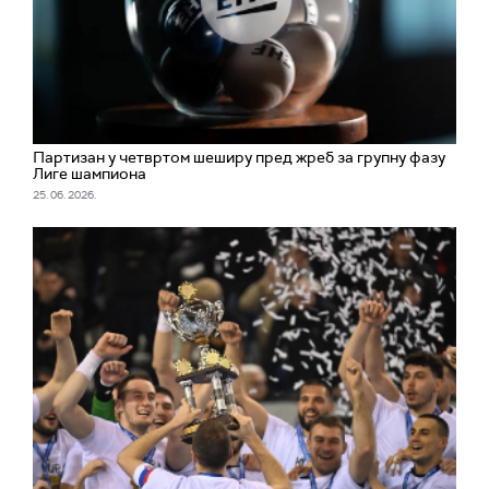
Партизан у четвртом шеширу пред жреб за групну фазу
Лиге шампиона
25. 06. 2026.