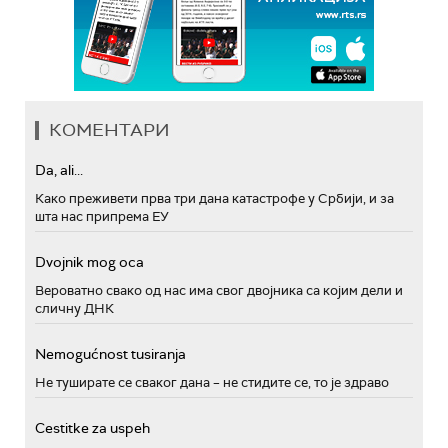
КОМЕНТАРИ
Da, ali...
Како преживети прва три дана катастрофе у Србији, и за
шта нас припрема ЕУ
Dvojnik mog oca
Вероватно свако од нас има свог двојника са којим дели и
сличну ДНК
Nemogućnost tusiranja
Не туширате се сваког дана – не стидите се, то је здраво
Cestitke za uspeh