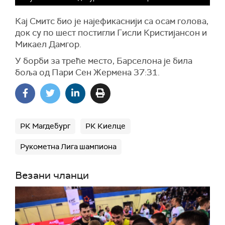
Кај Смитс био је најефикаснији са осам голова,
док су по шест постигли Гисли Кристијансон и
Микаел Дамгор.
У борби за треће место, Барселона је била
боља од Пари Сен Жермена 37:31.
РК Магдебург
РК Киелце
Рукометна Лига шампиона
Везани чланци