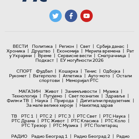
|
|
|
|
ВЕСТИ
Политика
Регион
Свет
Србија данас
|
|
|
|
Хроника
Друштво
Економија
Мерила времена
Рат
|
|
|
|
у Украјини
Време
Сервисне вести
Сматрачница
|
Подкаст
ЕУ могућности 2026
|
|
|
|
СПОРТ
Фудбал
Кошарка
Тенис
Одбојка
|
|
|
|
Рукомет
Ватерполо
Атлетика
Ауто-мото
Остали
|
спортови
Меморијал РТС
|
|
|
МАГАЗИН
Живот
Занимљивости
Музика
|
|
|
|
Технологијa
Путујемо
Свет познатих
Здравље
|
|
|
|
Филм и ТВ
Наука
Природа
Дигитални предузетник
|
За мале велике хероје
Наизглед здрав
|
|
|
|
|
ТВ
РТС 1
РТС 2
РТС 3
РТС Свет
РТС Наука
|
|
|
|
РТС Драма
РТС Живот
РТС Класика
РТС Коло
|
|
РТС Трезор
РТС Музика
РТС Полетарац
|
|
РАДИО
Радио Београд 1
Радио Београд 2
Радио