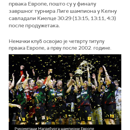
првака Европе, пошто су у финалу
завршног турнира Лиге шампиона у Келну
савладали Киелце 30:29 (13:15, 13:11, 4:3)
после продужетака.
Немачки клуб освојио је четврту титулу
првака Европе, а прву после 2002. године.
Рукометаши Магдебурга шампиони Европе