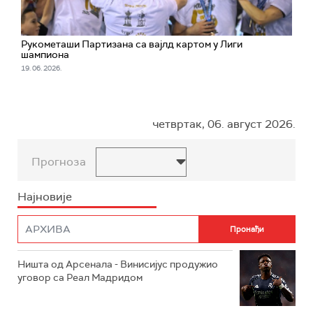
Рукометаши Партизана са вајлд картом у Лиги
шампиона
19. 06. 2026.
четвртак, 06. август 2026.
Прогноза
Најновије
Ништа од Арсенала - Винисијус продужио
уговор са Реал Мадридом