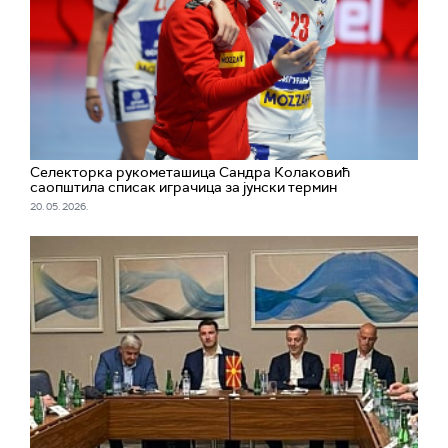
Селекторка рукометашица Сандра Колаковић
саопштила списак играчица за јунски термин
20. 05. 2026.