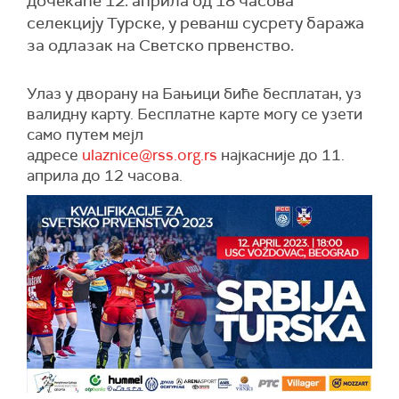
дочекаће 12. априла од 18 часова
селекцију Турске, у реванш сусрету баража
за одлазак на Светско првенство.
Улаз у дворану на Бањици биће бесплатан, уз
валидну карту.
Бесплатне карте могу се узети
само путем мејл
адресе
ulaznice@rss.org.rs
најкасније до 11.
априла до 12 часова.