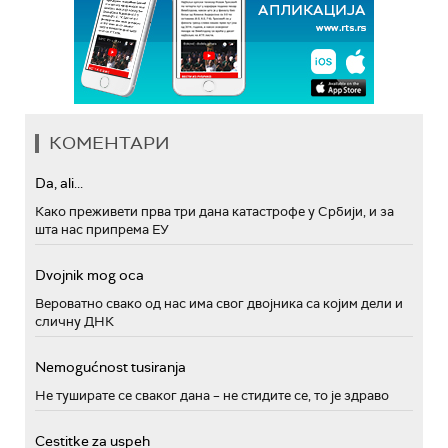
КОМЕНТАРИ
Da, ali...
Како преживети прва три дана катастрофе у Србији, и за
шта нас припрема ЕУ
Dvojnik mog oca
Вероватно свако од нас има свог двојника са којим дели и
сличну ДНК
Nemogućnost tusiranja
Не туширате се сваког дана – не стидите се, то је здраво
Cestitke za uspeh