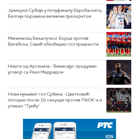
Јуниорке Србије у полуфиналу Евробаскета,
Белгија поражена великим преокретом
Минималац бањалучког Борца против
Витебска, Савић обезбедио гол предности
Ништа од Арсенала - Винисијус продужио
уговор са Реал Мадридом
Нови муњевит гол Србина - Цветковић
погодио после 16 секунди против ПАОК-а и
утишао "Тумбу"