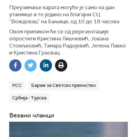
Преузимање карата могуће је само на дан
утакмице и то једино на благајни СЦ
”Вождовац” на Бањици, од 10 до 18 часова.
Овом приликом ће се од ререзентације
опростити Кристина Лишчевић, Јована
Стоиљковић, Тамара Радојевић, Јелена Лавко
и Кристина Граовац.
РСС
Бараж за Светско првенство
Србија - Турска
Везани чланци