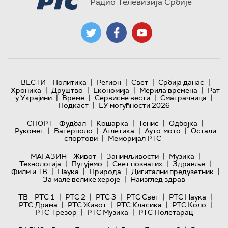
Радио Телевизија Србије
|
|
|
|
ВЕСТИ
Политика
Регион
Свет
Србија данас
|
|
|
|
Хроника
Друштво
Економија
Мерила времена
Рат
|
|
|
|
у Украјини
Време
Сервисне вести
Сматрачница
|
Подкаст
ЕУ могућности 2026
|
|
|
|
СПОРТ
Фудбал
Кошарка
Тенис
Одбојка
|
|
|
|
Рукомет
Ватерполо
Атлетика
Ауто-мото
Остали
|
спортови
Меморијал РТС
|
|
|
МАГАЗИН
Живот
Занимљивости
Музика
|
|
|
|
Технологијa
Путујемо
Свет познатих
Здравље
|
|
|
|
Филм и ТВ
Наука
Природа
Дигитални предузетник
|
За мале велике хероје
Наизглед здрав
|
|
|
|
|
ТВ
РТС 1
РТС 2
РТС 3
РТС Свет
РТС Наука
|
|
|
|
РТС Драма
РТС Живот
РТС Класика
РТС Коло
|
|
РТС Трезор
РТС Музика
РТС Полетарац