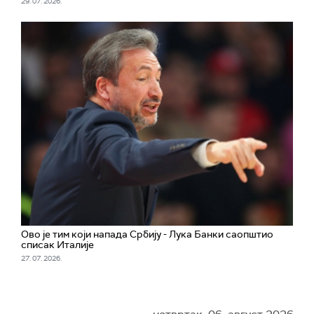
29. 07. 2026.
Ово је тим који напада Србију - Лука Банки саопштио
списак Италије
27. 07. 2026.