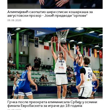
Алимпијевић саопштио шири списак кошаркаша за
августовски прозор - Јокић предводи "орлове"
06. 08. 2026.
Грчка после преокрета елиминисала Србију у осмини
финала Евробаскета за играче до 18 година