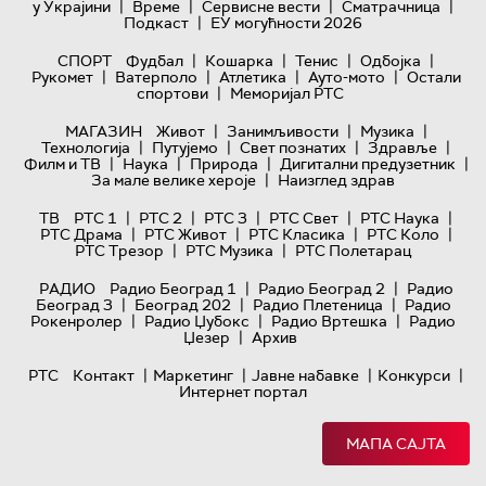
|
|
|
|
у Украјини
Време
Сервисне вести
Сматрачница
|
Подкаст
ЕУ могућности 2026
|
|
|
|
СПОРТ
Фудбал
Кошарка
Тенис
Одбојка
|
|
|
|
Рукомет
Ватерполо
Атлетика
Ауто-мото
Остали
|
спортови
Меморијал РТС
|
|
|
МАГАЗИН
Живот
Занимљивости
Музика
|
|
|
|
Технологијa
Путујемо
Свет познатих
Здравље
|
|
|
|
Филм и ТВ
Наука
Природа
Дигитални предузетник
|
За мале велике хероје
Наизглед здрав
|
|
|
|
|
ТВ
РТС 1
РТС 2
РТС 3
РТС Свет
РТС Наука
|
|
|
|
РТС Драма
РТС Живот
РТС Класика
РТС Коло
|
|
РТС Трезор
РТС Музика
РТС Полетарац
|
|
РАДИО
Радио Београд 1
Радио Београд 2
Радио
|
|
|
Београд 3
Београд 202
Радио Плетеница
Радио
|
|
|
Рокенролер
Радио Џубокс
Радио Вртешка
Радио
|
Џезер
Архив
|
|
|
|
РТС
Контакт
Маркетинг
Јавне набавке
Конкурси
Интернет портал
МАПА САЈТА