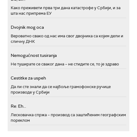
Како преживети прва три дана катастрофе у Србији, и за
шта нас припрема ЕУ
Dvojnik mog oca
Вероватно свако од нас има свог двојника са којим дели и
сличну ДНК
Nemogućnost tusiranja
Не туширате се сваког дана – не стидите се, то је здраво
Cestitke za uspeh
Да ли сте знали да се најбоље грамофонске ручице
производе у Србији
Re: Eh...
Лесковачка спржа – производ са заштићеним географским
пореклом