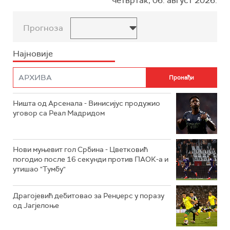
четвртак, 06. август 2026.
Прогноза
Најновије
Ништа од Арсенала - Винисијус продужио
уговор са Реал Мадридом
Нови муњевит гол Србина - Цветковић
погодио после 16 секунди против ПАОК-а и
утишао "Тумбу"
Драгојевић дебитовао за Ренџерс у поразу
од Јагјелоње