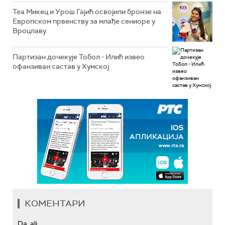
Теа Микец и Урош Гајић освојили бронзе на
Европском првенству за млађе сениоре у
Вроцлаву
Партизан дочекује Тобол - Илић извео
офанзиван састав у Хумској
КОМЕНТАРИ
Da, ali...