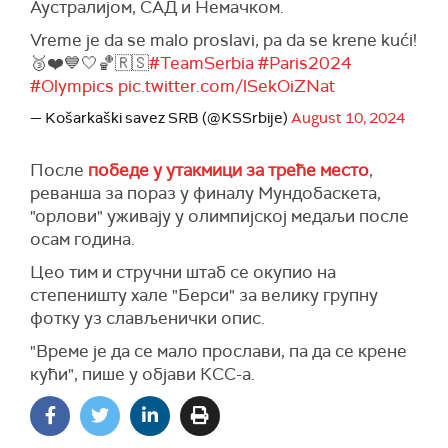
Аустралијом, САД и Немачком.
Vreme je da se malo proslavi, pa da se krene kući!
🥉❤️💙🤍🏀🇷🇸
#TeamSerbia
#Paris2024
#Olympics
pic.twitter.com/lSekOiZNat
— Košarkaški savez SRB (@KSSrbije)
August 10, 2024
После
победе у утакмици за треће место
,
реванша за пораз у финалу Мундобаскета,
"орлови" уживају у олимпијској медаљи после
осам година.
Цео тим и стручни штаб се окупио на
степеништу хале "Берси" за велику групну
фотку уз слављенички опис.
"Време је да се мало прослави, па да се крене
кући", пише у објави КСС-а.