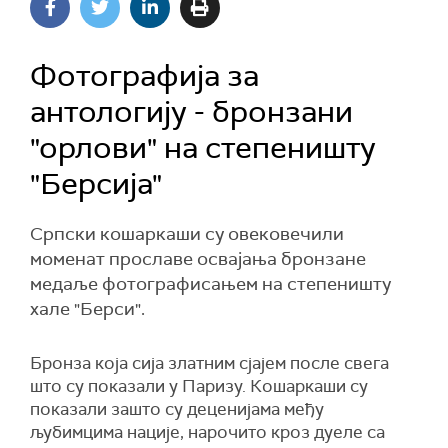
Фотографија за
антологију - бронзани
"орлови" на степеништу
"Берсија"
Српски кошаркаши су овековечили
моменат прославе освајања бронзане
медаље фотографисањем на степеништу
хале "Берси".
Бронза која сија златним сјајем после свега
што су показали у Паризу. Кошаркаши су
показали зашто су деценијама међу
љубимцима нације, нарочито кроз дуеле са