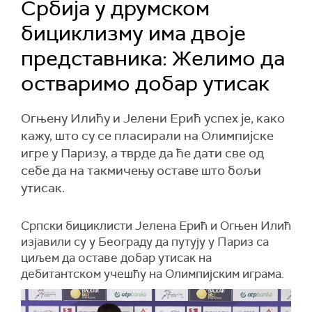
Србија у друмском
бициклизму има двоје
представника: Желимо да
остваримо добар утисак
Огњену Илићу и Јелени Ерић успех је, како
кажу, што су се пласирали на Олимпијске
игре у Паризу, а тврде да ће дати све од
себе да на такмичењу оставе што бољи
утисак.
Српски бициклисти Јелена Ерић и Огњен Илић
изјавили су у Београду да путују у Париз са
циљем да оставе добар утисак на
дебитантском учешћу на Олимпијским играма.