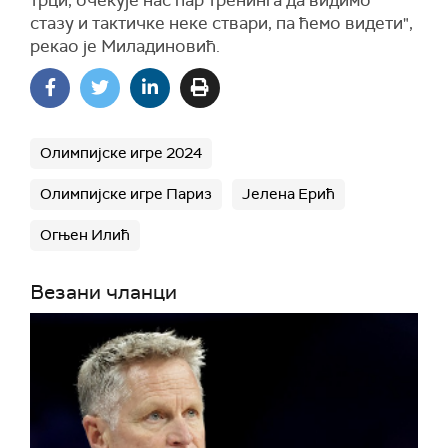
трци, очекује нас пар тренинга да видимо
стазу и тактичке неке ствари, па ћемо видети",
рекао је Миладиновић.
Олимпијске игре 2024
Олимпијске игре Париз
Јелена Ерић
Огњен Илић
Везани чланци