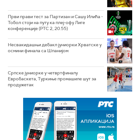
Први прави тест за Партизан и Сашу Илића -
Тобол стоји на путу ка плеј-офу Лиге
конференције (РТС 2, 20.55)
Несвакидашњи дебакл јуниорки Хрватске у
осмини финала са Шпанијом
Српске јуниорке у четвртфиналу
Евробаскета, Туркиње промашиле шут за
продужетак