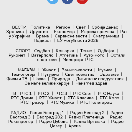
|
|
|
|
ВЕСТИ
Политика
Регион
Свет
Србија данас
|
|
|
|
Хроника
Друштво
Економија
Мерила времена
Рат
|
|
|
|
у Украјини
Време
Сервисне вести
Сматрачница
|
Подкаст
ЕУ могућности 2026
|
|
|
|
СПОРТ
Фудбал
Кошарка
Тенис
Одбојка
|
|
|
|
Рукомет
Ватерполо
Атлетика
Ауто-мото
Остали
|
спортови
Меморијал РТС
|
|
|
МАГАЗИН
Живот
Занимљивости
Музика
|
|
|
|
Технологијa
Путујемо
Свет познатих
Здравље
|
|
|
|
Филм и ТВ
Наука
Природа
Дигитални предузетник
|
За мале велике хероје
Наизглед здрав
|
|
|
|
|
ТВ
РТС 1
РТС 2
РТС 3
РТС Свет
РТС Наука
|
|
|
|
РТС Драма
РТС Живот
РТС Класика
РТС Коло
|
|
РТС Трезор
РТС Музика
РТС Полетарац
|
|
РАДИО
Радио Београд 1
Радио Београд 2
Радио
|
|
|
Београд 3
Београд 202
Радио Плетеница
Радио
|
|
|
Рокенролер
Радио Џубокс
Радио Вртешка
Радио
|
Џезер
Архив