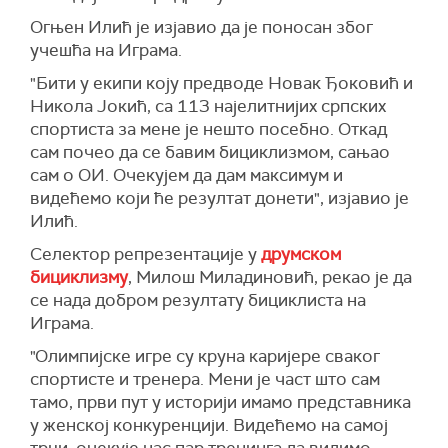
Огњен Илић је изјавио да је поносан због
учешћа на Играма.
"Бити у екипи коју предводе Новак Ђоковић и
Никола Јокић, са 113 најелитнијих српских
спортиста за мене је нешто посебно. Откад
сам почео да се бавим бициклизмом, сањао
сам о ОИ. Очекујем да дам максимум и
видећемо који ће резултат донети", изјавио је
Илић.
Селектор репрезентације у
друмском
бициклизму
, Милош Миладиновић, рекао је да
се нада добром резултату бициклиста на
Играма.
"Олимпијске игре су круна каријере сваког
спортисте и тренера. Мени је част што сам
тамо, први пут у историји имамо представника
у женској конкуренцији. Видећемо на самој