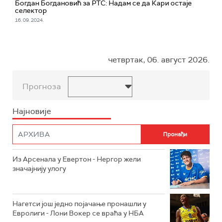
Богдан Богдановић за РТС: Надам се да Кари остаје
селектор
16. 09. 2024.
четвртак, 06. август 2026.
Прогноза
Најновије
Из Арсенала у Евертон - Нергор жели
значајнију улогу
Нагетси још једно појачање пронашли у
Евролиги - Лони Вокер се враћа у НБА