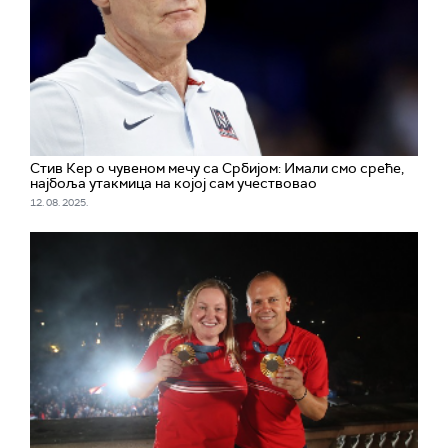
Стив Кер о чувеном мечу са Србијом: Имали смо среће,
најбоља утакмица на којој сам учествовао
12. 08. 2025.