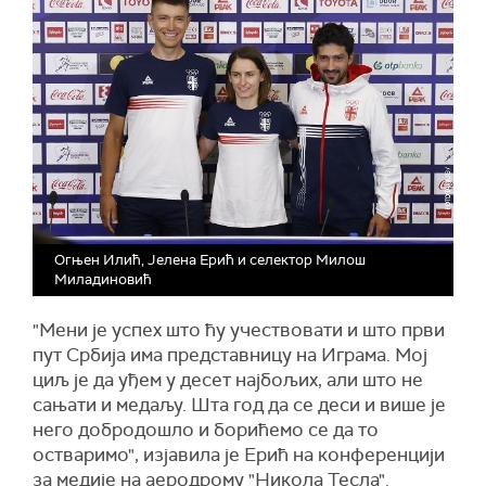
Огњен Илић, Јелена Ерић и селектор Милош
Миладиновић
"Мени је успех што ћу учествовати и што први
пут Србија има представницу на Играма. Мој
циљ је да уђем у десет најбољих, али што не
сањати и медаљу. Шта год да се деси и више је
него добродошло и борићемо се да то
остваримо", изјавила је Ерић на конференцији
за медије на аеродрому "Никола Тесла".