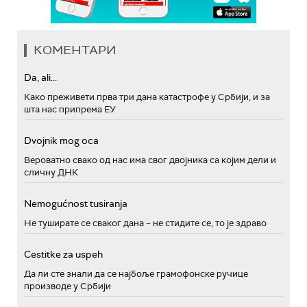
КОМЕНТАРИ
Da, ali...
Како преживети прва три дана катастрофе у Србији, и за
шта нас припрема ЕУ
Dvojnik mog oca
Вероватно свако од нас има свог двојника са којим дели и
сличну ДНК
Nemogućnost tusiranja
Не туширате се сваког дана – не стидите се, то је здраво
Cestitke za uspeh
Да ли сте знали да се најбоље грамофонске ручице
производе у Србији