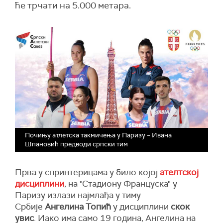
ће трчати на 5.000 метара.
Почињу атлетска такмичења у Паризу – Ивана
Шпановић предводи српски тим
Прва у спринтерицама у било којој
ателтској
дисциплини
, на "Стадиону Француска" у
Паризу излази најмлађа у тиму
Србије
Ангелина Топић
у дисциплини
скок
увис
. Иако има само 19 година, Ангелина на