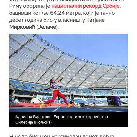
Риму оборила је
национални рекорд Србије
,
бацивши копље
64,24
метра, који је тачно
десет година био у власништу
Татјане
Мирковић
(
Јелаче
).
Адриана Вилагош - Европско тимско првенство
Силесија (Пољска)
Није то био њен максималан домет, већ је