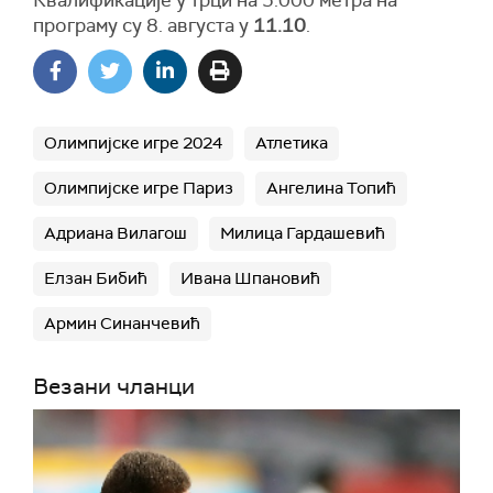
Квалификације у трци на 5.000 метра на
програму су 8. августа у
11.10
.
Олимпијске игре 2024
Атлетика
Олимпијске игре Париз
Ангелина Топић
Адриана Вилагош
Милица Гардашевић
Елзан Бибић
Ивана Шпановић
Армин Синанчевић
Везани чланци