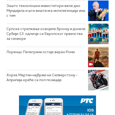
Зашто технолошки инвеститори желе део
Мундијала и шта вештачка интелигенција има
с тим
Српске стрелкиње освојиле бронзу и донеле
Србији 13. одличје са Европског првенства
за сениоре
Лоренцо Пелегрини остаје веран Роми
Хорхе Мартин најбржи на Силверстону –
Априлија креће са пол позиције