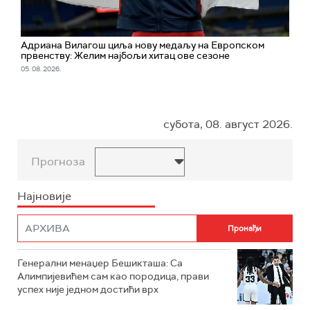
Адриана Вилагош циља нову медаљу на Европском
првенству: Желим најбољи хитац ове сезоне
05. 08. 2026.
субота, 08. август 2026.
Прогноза
Најновије
Генерални менаџер Бешикташа: Са
Алимпијевићем сам као породица, прави
успех није једном достићи врх