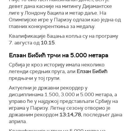
девет дана касније на митингу Дијамантске
лиге у Лондону бацила и метар даље. На
Олимпијске игре у Паризу одлази као једна од
главних конкунренткиња за медаљу.
Квалификације бацања копља су на програму
7. августа од
10.15
.
Елзан Бибић трчи на 5.000 метара
Србија је кроз историју имала неколико
легенди средњих пруга, али
Елзан Бибић
предњачи у тој групи.
Актуелни је државни рекордер у
дисциплинама 1.500, 3.000 и 5.000 метара, а
управо ће у најдужој представљати Србију на
играма у Паризу. Летњу сезону отворио је
државним рекордом
13:14,78
, последњег дана
априла.