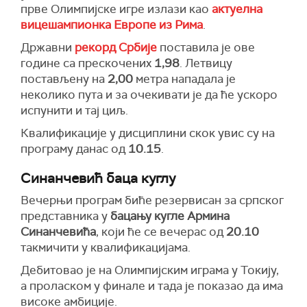
прве Олимпијске игре излази као
актуелна
вицешампионка Европе из Рима
.
Државни
рекорд Србије
поставила је ове
године са прескочених
1,98
. Летвицу
постављену на
2,00
метра нападала је
неколико пута и за очекивати је да ће ускоро
испунити и тај циљ.
Квалификације у дисциплини скок увис су на
програму данас од
10.15
.
Синанчевић баца куглу
Вечерњи програм биће резервисан за српског
представника у
бацању кугле
Армина
Синанчевића
,
који ће се вечерас од
20.10
такмичити у квалификацијама.
Дебитовао је на Олимпијским играма у Токију,
а проласком у финале и тада је показао да има
високе амбиције.