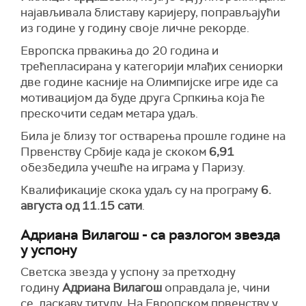
најављивала блиставу каријеру, поправљајући
из године у годину своје личне рекорде.
Европска првакиња до 20 година и
трећепласирана у категорији млађих сениорки
две године касније на Олимпијске игре иде са
мотивацијом да буде друга Српкиња која ће
прескочити седам метара удаљ.
Била је близу тог остварења прошле године на
Првенству Србије када је скоком
6,91
обезбедила учешће на играма у Паризу.
Квалификације скока удаљ су на програму
6.
августа од 11.15 сати
.
Адриана Вилагош - са разлогом звезда
у успону
Светска звезда у успону за претходну
годину
Адриана Вилагош
оправдала је, чини
се, ласкаву титулу. На Европском првенству у