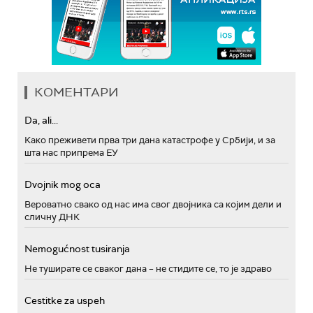
КОМЕНТАРИ
Da, ali...
Како преживети прва три дана катастрофе у Србији, и за
шта нас припрема ЕУ
Dvojnik mog oca
Вероватно свако од нас има свог двојника са којим дели и
сличну ДНК
Nemogućnost tusiranja
Не туширате се сваког дана – не стидите се, то је здраво
Cestitke za uspeh