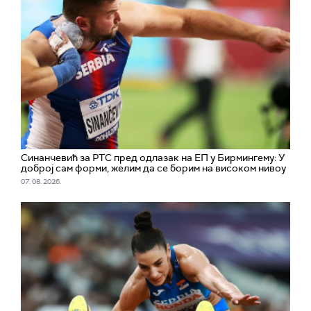
Синанчевић за РТС пред одлазак на ЕП у Бирмингему: У
доброј сам форми, желим да се борим на високом нивоу
07. 08. 2026.