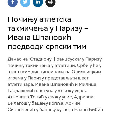
Почињу атлетска
такмичења у Паризу –
Ивана Шпановић
предводи српски тим
Данас на "Стадиону Францсуска" у Паризу
почињу такмичења у атлетици. Србију ће у
атлетским дисциплинама на Олимписјким
играма у Паризу представљати шест
атлетичара. Ивана Шпановић и Милица
Гардашевић наступају у скоку удаљ,
Ангелина Топић у скоку увис, Адриана
Вилагош у бацању копља, Армин
Синанчевић у бацању кугле, а Елзан Бибић