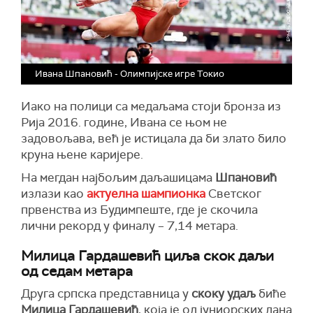
Ивана Шпановић - Олимпијске игре Токио
Иако на полици са медаљама стоји бронза из
Рија 2016. године, Ивана се њом не
задовољава, већ је истицала да би злато било
круна њене каријере.
На мегдан најбољим даљашицама
Шпановић
излази као
актуелна шампионка
Светског
првенства из Будимпеште, где је скочила
лични рекорд у финалу – 7,14 метара.
Милица Гардашевић циља скок даљи
од седам метара
Друга српска представница у
скоку удаљ
биће
Милица Гардашевић
, која је од јуниорских дана