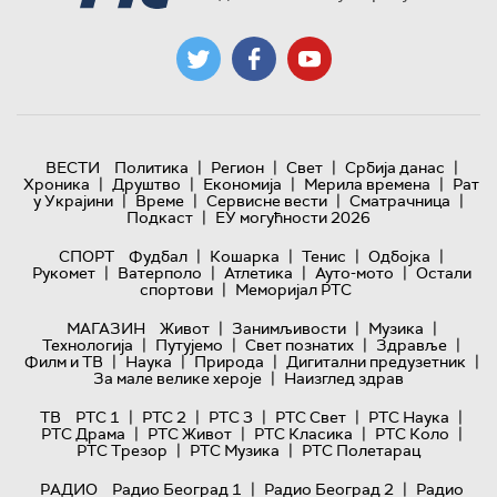
|
|
|
|
ВЕСТИ
Политика
Регион
Свет
Србија данас
|
|
|
|
Хроника
Друштво
Економија
Мерила времена
Рат
|
|
|
|
у Украјини
Време
Сервисне вести
Сматрачница
|
Подкаст
ЕУ могућности 2026
|
|
|
|
СПОРТ
Фудбал
Кошарка
Тенис
Одбојка
|
|
|
|
Рукомет
Ватерполо
Атлетика
Ауто-мото
Остали
|
спортови
Меморијал РТС
|
|
|
МАГАЗИН
Живот
Занимљивости
Музика
|
|
|
|
Технологијa
Путујемо
Свет познатих
Здравље
|
|
|
|
Филм и ТВ
Наука
Природа
Дигитални предузетник
|
За мале велике хероје
Наизглед здрав
|
|
|
|
|
ТВ
РТС 1
РТС 2
РТС 3
РТС Свет
РТС Наука
|
|
|
|
РТС Драма
РТС Живот
РТС Класика
РТС Коло
|
|
РТС Трезор
РТС Музика
РТС Полетарац
|
|
РАДИО
Радио Београд 1
Радио Београд 2
Радио