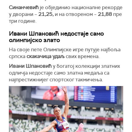
Синанчевић
је објединио националне рекорде
у дворани –
21,25,
и на отвореном –
21,88
пре
три године.
Ивани Шпановић недостаје само
олимпијско злато
На своје пете Олимпијске игре путује најбоља
српска
скакачица удаљ
свих времена.
Ивани Шпановић
у богатој колекцији златних
одличја недостаје само златна медаља са
најпрестижнијег спортског такмичења.