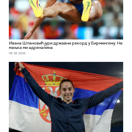
Ивана Шпановић јури државни рекорд у Бирмингему: Не
мањка ми адреналина
06. 08. 2026.