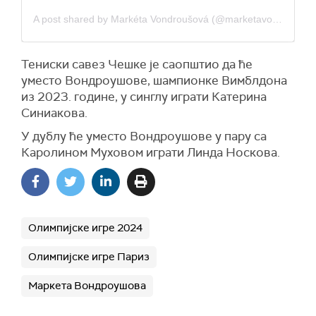
A post shared by Markéta Vondroušová (@marketavondrousova)
Тениски савез Чешке је саопштио да ће
уместо Вондроушове, шампионке Вимблдона
из 2023. године, у синглу играти Катерина
Синиакова.
У дублу ће уместо Вондроушове у пару са
Каролином Муховом играти Линда Носкова.
Олимпијске игре 2024
Олимпијске игре Париз
Маркета Вондроушова