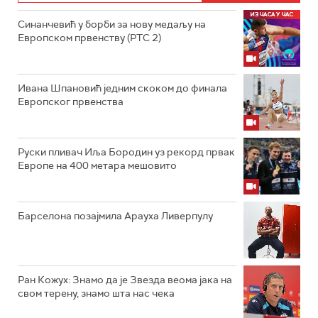
Синанчевић у борби за нову медаљу на
Европском првенству (РТС 2)
Ивана Шпановић једним скоком до финала
Европског првенства
Руски пливач Иља Бородин уз рекорд првак
Европе на 400 метара мешовито
Барселона позајмила Арауха Ливерпулу
Ран Кожух: Знамо да је Звезда веома јака на
свом терену, знамо шта нас чека