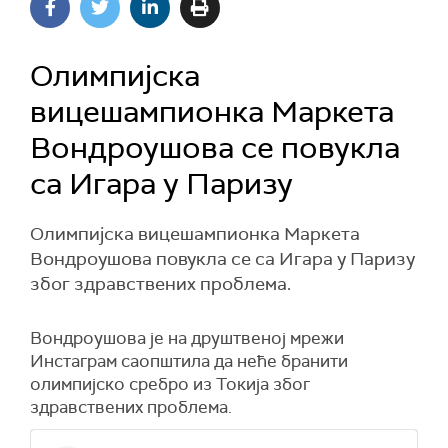
Олимпијска
вицешампионка Маркета
Вондроушова се повукла
са Игара у Паризу
Олимпијска вицешампионка Маркета
Вондроушова повукла се са Игара у Паризу
због здравствених проблема.
Вондроушова је на друштвеној мрежи
Инстаграм саопштила да неће бранити
олимпијско сребро из Токија због
здравствених проблема.