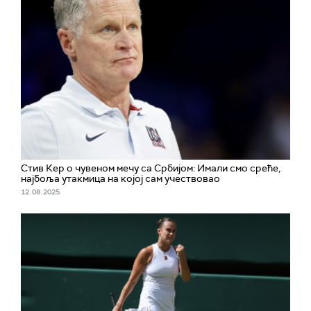
Стив Кер о чувеном мечу са Србијом: Имали смо среће,
најбоља утакмица на којој сам учествовао
12. 08. 2025.