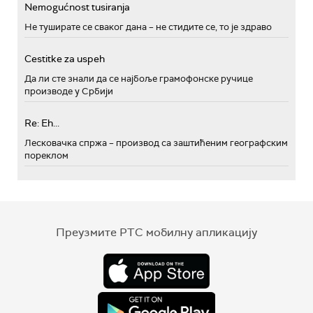
Nemogućnost tusiranja
Не туширате се сваког дана – не стидите се, то је здраво
Cestitke za uspeh
Да ли сте знали да се најбоље грамофонске ручице
производе у Србији
Re: Eh...
Лесковачка спржа – производ са заштићеним географским
пореклом
Преузмите РТС мобилну апликацију