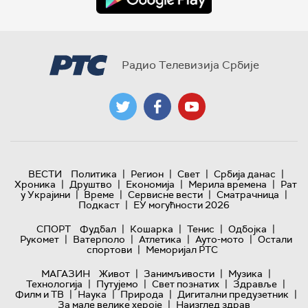
Радио Телевизија Србије
|
|
|
|
ВЕСТИ
Политика
Регион
Свет
Србија данас
|
|
|
|
Хроника
Друштво
Економија
Мерила времена
Рат
|
|
|
|
у Украјини
Време
Сервисне вести
Сматрачница
|
Подкаст
ЕУ могућности 2026
|
|
|
|
СПОРТ
Фудбал
Кошарка
Тенис
Одбојка
|
|
|
|
Рукомет
Ватерполо
Атлетика
Ауто-мото
Остали
|
спортови
Меморијал РТС
|
|
|
МАГАЗИН
Живот
Занимљивости
Музика
|
|
|
|
Технологијa
Путујемо
Свет познатих
Здравље
|
|
|
|
Филм и ТВ
Наука
Природа
Дигитални предузетник
|
За мале велике хероје
Наизглед здрав