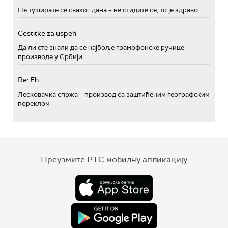
Не туширате се сваког дана – не стидите се, то је здраво
Cestitke za uspeh
Да ли сте знали да се најбоље грамофонске ручице
производе у Србији
Re: Eh...
Лесковачка спржа – производ са заштићеним географским
пореклом
Преузмите РТС мобилну апликацију