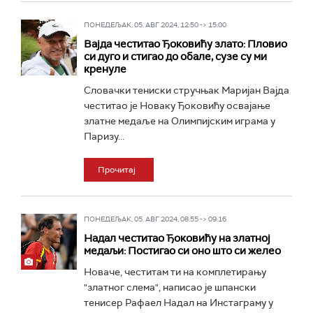
ПОНЕДЕЉАК, 05. АВГ 2024, 12:50 -> 15:00
Вајда честитао Ђоковићу злато: Пловио
си дуго и стигао до обале, сузе су ми
кренуле
Словачки тениски стручњак Маријан Вајда
честитао је Новаку Ђоковићу освајање
златне медаље на Олимпијским играма у
Паризу...
Прочитај
ПОНЕДЕЉАК, 05. АВГ 2024, 08:55 -> 09:16
Надал честитао Ђоковићу на златној
медаљи: Постигао си оно што си желео
Новаче, честитам ти на комплетирању
"златног слема", написао је шпански
тенисер Рафаел Надал на Инстаграму у