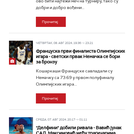
ово бити најтежи меч на турниру, тако су
добри и добро вођени...
Прочитај
ЧЕТВРТАК, 08. АВГ 2024, 19:36 -> 23:21
Француска први финалиста Олимпијских
игара - светски првак Немачка се бори
за бронзу
Кошаркаши Француске савладали су
Немачку са 73:69 у првом полуфиналу
Олимпијских игара...
Прочитај
СРЕДА, 07. АВГ 2024, 20:17 -> 01:11
"Делфини" добили ривала - Вавић јунак
САД, Максимовић међу трагичарима