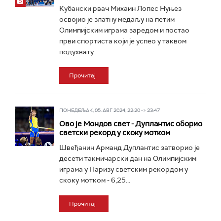
Кубански рвач Михаин Лопес Нуњез
освојио је златну медаљу на петим
Олимпијским играма заредом и постао
први спортиста који је успео у таквом
подухвату...
Прочитај
ПОНЕДЕЉАК, 05. АВГ 2024, 22:20 -> 23:47
Ово је Мондов свет - Дуплантис оборио
светски рекорд у скоку мотком
Швеђанин Арманд Дуплантис затворио је
десети такмичарски дан на Олимпијским
играма у Паризу светским рекордом у
скоку мотком - 6,25...
Прочитај