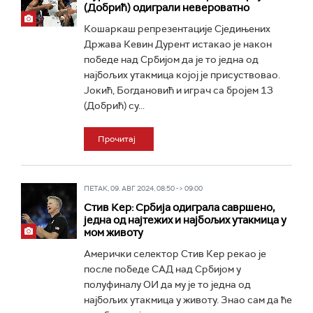
(Добрић) одиграли невероватно
Кошаркаш репрезентације Сједињених
Држава Кевин Дурент истакао је након
победе над Србијом да је то једна од
најбољих утакмица којој је присуствовао.
Јокић, Богдановић и играч са бројем 13
(Добрић) су...
Прочитај
ПЕТАК, 09. АВГ 2024, 08:50 -> 09:00
Стив Кер: Србија одиграла савршено,
једна од најтежих и најбољих утакмица у
мом животу
Амерички селектор Стив Кер рекао је
после победе САД над Србијом у
полуфиналу ОИ да му је то једна од
најбољих утакмица у животу. Знао сам да ће