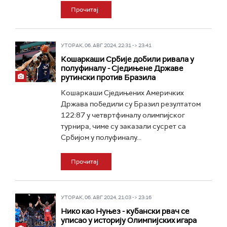
Прочитај
УТОРАК, 06. АВГ 2024, 22:31 -> 23:41
Кошаркаши Србије добили ривала у
полуфиналу - Сједињене Државе
рутински против Бразила
Кошаркаши Сједињених Америчких
Држава победили су Бразил резултатом
122:87 у четвртфиналу олимпијског
турнира, чиме су заказали сусрет са
Србијом у полуфиналу...
Прочитај
УТОРАК, 06. АВГ 2024, 21:03 -> 23:16
Нико као Нуњез - кубански рвач се
уписао у историју Олимпијских игара