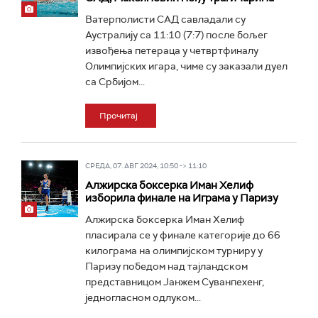
Ватерполисти САД савладали су
Аустралију са 11:10 (7:7) после бољег
извођења петераца у четвртфиналу
Олимпијских игара, чиме су заказали дуел
са Србијом...
Прочитај
СРЕДА, 07. АВГ 2024, 10:50 -> 11:10
Алжирска боксерка Иман Хелиф
изборила финале на Играма у Паризу
Алжирска боксерка Иман Хелиф
пласирала се у финале категорије до 66
килограма на олимпијском турниру у
Паризу победом над тајландском
представницом Јанжем Суванпехенг,
једногласном одлуком...