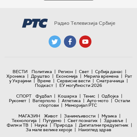
Радио Телевизија Србије
|
|
|
|
ВЕСТИ
Политика
Регион
Свет
Србија данас
|
|
|
|
Хроника
Друштво
Економија
Мерила времена
Рат
|
|
|
|
у Украјини
Време
Сервисне вести
Сматрачница
|
Подкаст
ЕУ могућности 2026
|
|
|
|
СПОРТ
Фудбал
Кошарка
Тенис
Одбојка
|
|
|
|
Рукомет
Ватерполо
Атлетика
Ауто-мото
Остали
|
спортови
Меморијал РТС
|
|
|
МАГАЗИН
Живот
Занимљивости
Музика
|
|
|
|
Технологијa
Путујемо
Свет познатих
Здравље
|
|
|
|
Филм и ТВ
Наука
Природа
Дигитални предузетник
|
За мале велике хероје
Наизглед здрав