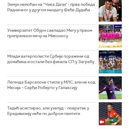
Земун немоћан на "Чика Дачи" - прва победа
Радничког у другом мандату Феђе Дудића
Универзитет Обурн савладао Мегу у првом
припремном мечу на Миконосу
Млади ватерполисти Србије поражени од
домаћина и остали без финала СП у Загребу
Легенда Барселоне стигла у МЛС, али не код
Месија – Серђи Роберто у Галаксију
Тадић асистирао, али узалуд – повратак у
Ередивизију неће по добром памтити