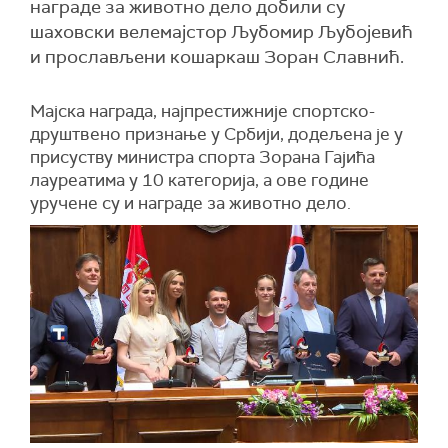
награде за животно дело добили су
шаховски велемајстор Љубомир Љубојевић
и прослављени кошаркаш Зоран Славнић.
Мајска награда, најпрестижније спортско-
друштвено признање у Србији, додељена је у
присуству министра спорта Зорана Гајића
лауреатима у 10 категорија, а ове године
уручене су и награде за животно дело.