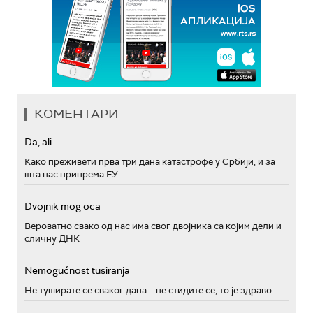
КОМЕНТАРИ
Da, ali...
Како преживети прва три дана катастрофе у Србији, и за
шта нас припрема ЕУ
Dvojnik mog oca
Вероватно свако од нас има свог двојника са којим дели и
сличну ДНК
Nemogućnost tusiranja
Не туширате се сваког дана – не стидите се, то је здраво