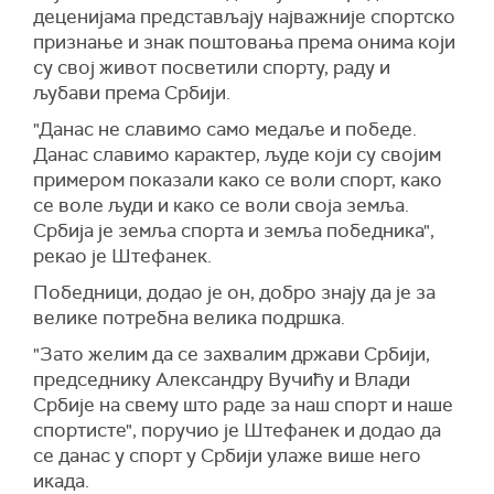
деценијама представљају најважније спортско
признање и знак поштовања према онима који
су свој живот посветили спорту, раду и
љубави према Србији.
"Данас не славимо само медаље и победе.
Данас славимо карактер, људе који су својим
примером показали како се воли спорт, како
се воле људи и како се воли своја земља.
Србија је земља спорта и земља победника",
рекао је Штефанек.
Победници, додао је он, добро знају да је за
велике потребна велика подршка.
"Зато желим да се захвалим држави Србији,
председнику Александру Вучићу и Влади
Србије на свему што раде за наш спорт и наше
спортисте", поручио је Штефанек и додао да
се данас у спорт у Србији улаже више него
икада.