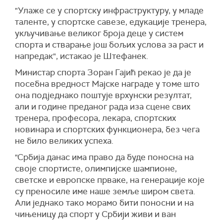
"Улаже се у спортску инфраструктуру, у младе
таленте, у спортске савезе, едукације тренера,
укључивање великог броја деце у систем
спорта и стварање још бољих услова за раст и
напредак", истакао је Штефанек.
Министар спорта Зоран Гајић рекао је да је
посебна вредност Мајске награде у томе што
она подједнако поштује врхунски резултат,
али и године преданог рада иза сцене свих
тренера, професора, лекара, спортских
новинара и спортских функционера, без чега
не било великих успеха.
"Србија данас има право да буде поносна на
своје спортисте, олимпијске шампионе,
светске и европске прваке, на генерације које
су преносиле име наше земље широм света.
Али једнако тако морамо бити поносни и на
чињеницу да спорт у Србији живи и ван