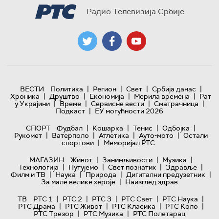
Радио Телевизија Србије
|
|
|
|
ВЕСТИ
Политика
Регион
Свет
Србија данас
|
|
|
|
Хроника
Друштво
Економија
Мерила времена
Рат
|
|
|
|
у Украјини
Време
Сервисне вести
Сматрачница
|
Подкаст
ЕУ могућности 2026
|
|
|
|
СПОРТ
Фудбал
Кошарка
Тенис
Одбојка
|
|
|
|
Рукомет
Ватерполо
Атлетика
Ауто-мото
Остали
|
спортови
Меморијал РТС
|
|
|
МАГАЗИН
Живот
Занимљивости
Музика
|
|
|
|
Технологијa
Путујемо
Свет познатих
Здравље
|
|
|
|
Филм и ТВ
Наука
Природа
Дигитални предузетник
|
За мале велике хероје
Наизглед здрав
|
|
|
|
|
ТВ
РТС 1
РТС 2
РТС 3
РТС Свет
РТС Наука
|
|
|
|
РТС Драма
РТС Живот
РТС Класика
РТС Коло
|
|
РТС Трезор
РТС Музика
РТС Полетарац