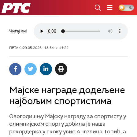
РТС
Читај ми!
ПЕТАК, 29.05.2026, 13:54 -> 14:22
Мајске награде додељене
најбољим спортистима
Овогодишњу Мајску награду за спортисту у
олимпијском спорту добила је наша
рекордерка у скоку увис Ангелина Топић, а