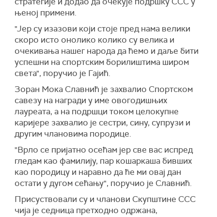
стратегије и додао да очекује подршку ССС у
њеној примени.
"Јер су изазови који стоје пред нама велики
скоро исто онолико колико су велика и
очекивања нашег народа да ћемо и даље бити
успешни на спортским борилиштима широм
света", поручио је Гајић.
Зоран Мока Славнић је захвалио Спортском
савезу на награди у име овогодишњих
лауреата, а на подршци током целокупне
каријере захвалио је сестри, сину, супрузи и
другим члановима породице.
"Врло се пријатно осећам јер све вас испред
гледам као фамилију, пар кошаркаша бивших
као породицу и наравно да ће ми овај дан
остати у дугом сећању", поручио је Славнић.
Присуствовали су и чланови Скупштине ССС
чија је седница претходно одржана,