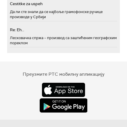
Cestitke za uspeh
Да ли сте знали да се најбоље грамофонске ручице
производе у Србији
Re: Eh...
Лесковачка спржа – производ са заштићеним географским
пореклом
Преузмите РТС мобилну апликацију