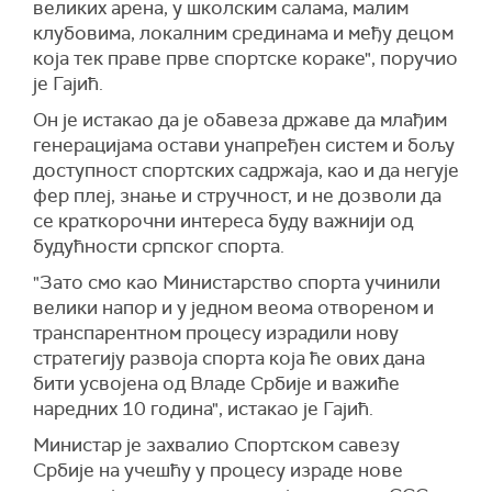
великих арена, у школским салама, малим
клубовима, локалним срединама и међу децом
која тек праве прве спортске кораке", поручио
је Гајић.
Он је истакао да је обавеза државе да млађим
генерацијама остави унапређен систем и бољу
доступност спортских садржаја, као и да негује
фер плеј, знање и стручност, и не дозволи да
се краткорочни интереса буду важнији од
будућности српског спорта.
"Зато смо као Министарство спорта учинили
велики напор и у једном веома отвореном и
транспарентном процесу израдили нову
стратегију развоја спорта која ће ових дана
бити усвојена од Владе Србије и важиће
наредних 10 година", истакао је Гајић.
Министар је захвалио Спортском савезу
Србије на учешћу у процесу израде нове