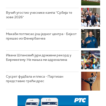
Вучић угостио учеснике кампа "Србија те
зове 2026"
Макаби потписао још једног центра - Бејкот
прешао из Фенербахчеа
Ивана Шпановић јури државни рекорд у
Бирмингему: Не мањка ми адреналина
Сусрет фудбала и плеса - Партизан
представио трећи дрес