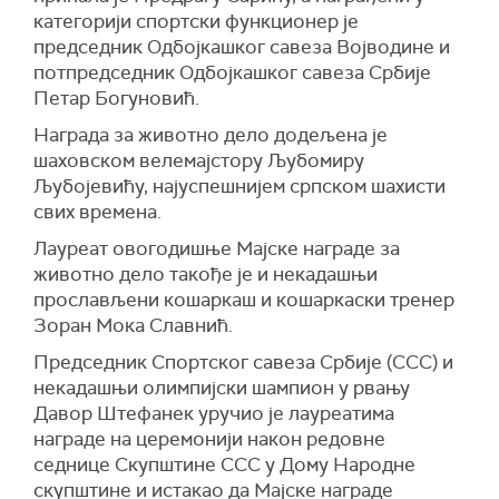
категорији спортски функционер је
председник Одбојкашког савеза Војводине и
потпредседник Одбојкашког савеза Србије
Петар Богуновић.
Награда за животно дело додељена је
шаховском велемајстору Љубомиру
Љубојевићу, најуспешнијем српском шахисти
свих времена.
Лауреат овогодишње Мајске награде за
животно дело такође је и некадашњи
прослављени кошаркаш и кошаркаски тренер
Зоран Мока Славнић.
Председник Спортског савеза Србије (ССС) и
некадашњи олимпијски шампион у рвању
Давор Штефанек уручио је лауреатима
награде на церемонији након редовне
седнице Скупштине ССС у Дому Народне
скупштине и истакао да Мајске награде