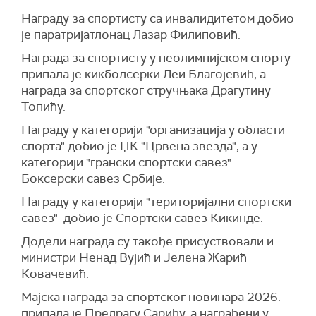
Награду за спортисту са инвалидитетом добио
је паратријатлонац Лазар Филиповић.
Награда за спортисту у неолимпијском спорту
припала је кикболсерки Леи Благојевић, а
награда за спортског стручњака Драгутину
Топићу.
Награду у категорији "организација у области
спорта" добио је ЏК "Црвена звезда", а у
категорији "грански спортски савез"
Боксерски савез Србије.
Награду у категорији "територијални спортски
савез" добио је Спортски савез Кикинде.
Додели награда су такође присуствовали и
министри Ненад Вујић и Јелена Жарић
Ковачевић.
Мајска награда за спортског новинара 2026.
припала је Предрагу Сарићу, а награђени у