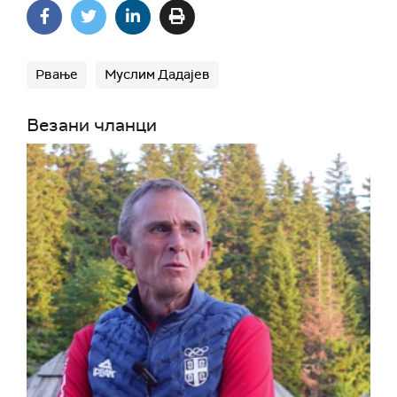
Рвање
Муслим Дадајев
Везани чланци