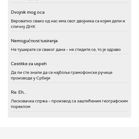
Dvojnik mog oca
Вероватно свако од нас има свог двојника са којим дели и
сличну ДНК
Nemogućnost tusiranja
Не туширате се сваког дана – не стидите се, то је здраво
Cestitke za uspeh
Да ли сте знали да се најбоље грамофонске ручице
производе у Србији
Re: Eh...
Лесковачка спржа – производ са заштићеним географским
пореклом