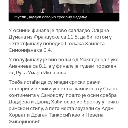
Мусли Дадајев освојио сребрну медаљу
У осмини финала је прво савладао Олцана
Думана из Француске са 11:5, да би потом у
четвртфиналу победио Пољака Хамлета
Симонијана са 6:4.
У полуфиналу је био бољи од Македонца Луке
Ананиева са 8:1, а у финалу је тушем поражен
од Руса Умара Иклазова.
Треба истаћи да су млади српски рвачи
остварили велики успех на шампионату Старог
континента у Самокову, пошто је осим сребра
Дадајева и Давид Хаби освојио бронзу у грчко
римском стилу, а пета места заузели су Адам
Хорват и Драган Танкосић као и Невена
Живојиновић.