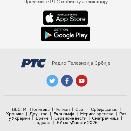
Преузмите РТС мобилну апликацију
Радио Телевизија Србије
|
|
|
|
ВЕСТИ
Политика
Регион
Свет
Србија данас
|
|
|
|
Хроника
Друштво
Економија
Мерила времена
Рат
|
|
|
|
у Украјини
Време
Сервисне вести
Сматрачница
|
Подкаст
ЕУ могућности 2026