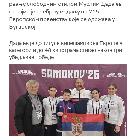
рвању слободним стилом Муслим Дадајев
освојио је сребрну медаљу на У15
Европском првенству које се одржава у
Бугарској.
Дадајев је до титуле вицешампиона Европе у
категорији до 48 килограма стигао након три
убедљиве победе.