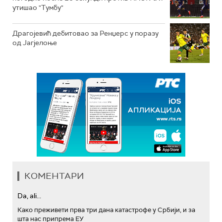
утишао "Тумбу"
Драгојевић дебитовао за Ренџерс у поразу
од Јагјелоње
КОМЕНТАРИ
Da, ali...
Како преживети прва три дана катастрофе у Србији, и за
шта нас припрема ЕУ