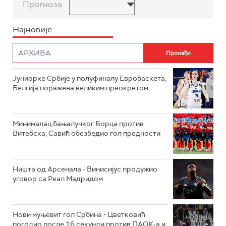
Прогноза
Најновије
Јуниорке Србије у полуфиналу Евробаскета,
Белгија поражена великим преокретом
Минималац бањалучког Борца против
Витебска, Савић обезбедио гол предности
Ништа од Арсенала - Винисијус продужио
уговор са Реал Мадридом
Нови муњевит гол Србина - Цветковић
погодио после 16 секунди против ПАОК-а и