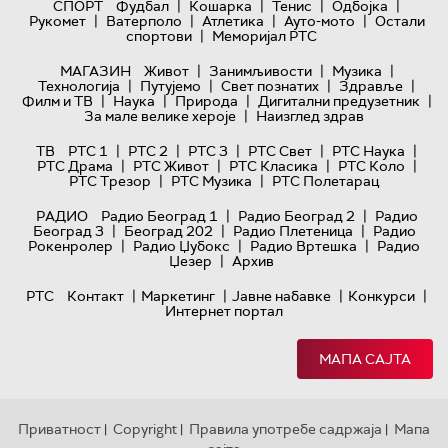
|
|
|
|
СПОРТ
Фудбал
Кошарка
Тенис
Одбојка
|
|
|
|
Рукомет
Ватерполо
Атлетика
Ауто-мото
Остали
|
спортови
Меморијал РТС
|
|
|
МАГАЗИН
Живот
Занимљивости
Музика
|
|
|
|
Технологијa
Путујемо
Свет познатих
Здравље
|
|
|
|
Филм и ТВ
Наука
Природа
Дигитални предузетник
|
За мале велике хероје
Наизглед здрав
|
|
|
|
|
ТВ
РТС 1
РТС 2
РТС 3
РТС Свет
РТС Наука
|
|
|
|
РТС Драма
РТС Живот
РТС Класика
РТС Коло
|
|
РТС Трезор
РТС Музика
РТС Полетарац
|
|
РАДИО
Радио Београд 1
Радио Београд 2
Радио
|
|
|
Београд 3
Београд 202
Радио Плетеница
Радио
|
|
|
Рокенролер
Радио Џубокс
Радио Вртешка
Радио
|
Џезер
Архив
|
|
|
|
РТС
Контакт
Маркетинг
Јавне набавке
Конкурси
Интернет портал
МАПА САЈТА
Приватност
Copyright
Правила употребе садржаја
Мапа
|
|
|