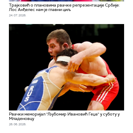
Трајковић о плановима рвачке репрезентације Србије:
Лос Анђелес нам је главни циљ
24. 07. 2026.
Рвачки меморијал "Љубомир Ивановић Геџа" у суботу у
Младеновцу
26. 06. 2026.