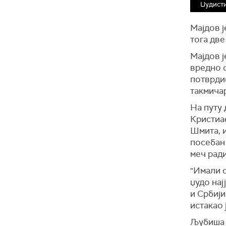
Џудисти
Мајдов ј
тога две
Мајдов ј
вредно о
потврди
такмича
На путу 
Кристиа
Шмита, и
посебан 
меч ради
"Имали с
џудо нај
и Србији
истакао 
Љубиша 