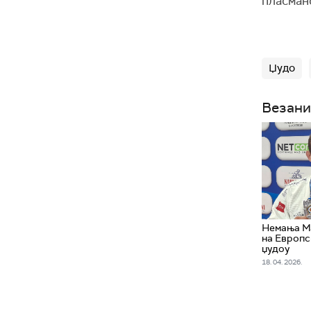
пласман
Џудо
Везани
Немања М
на Европс
џудоу
18. 04. 2026.