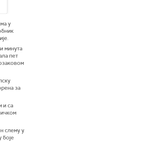
ма у
обник
ије.
и минута
ала пет
Козаковом
пску
орена за
 и са
ничком
н слему у
у боје