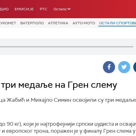
АДИО
ЕМИСИЈЕ
РТС
Остало
РУКОМЕТ
ВАТЕРПОЛО
АТЛЕТИКА
АУТО-МОТО
ОСТАЛИ СПОРТОВ
 три медаље на Грен слему
а Жабић и Михајло Симин освојили су три медаље
до 90 кг), који је најтрофејнији српски џудиста и осваја
 и европског трона, поражен је у финалу Грен слема у