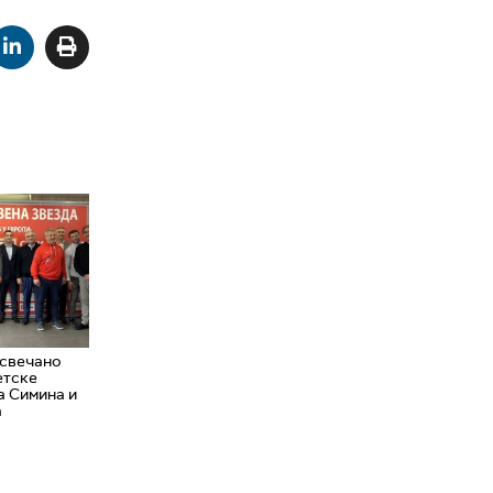
 свечано
етске
а Симина и
а