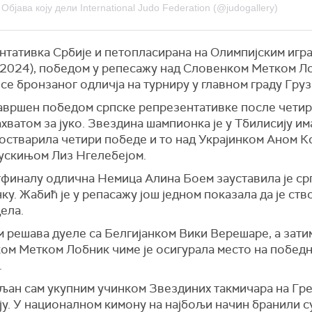
Објава коју дели International Judo Federation (@judogallery)
нтативка Србије и петопласирана на Олимпијским игра
(2024), победом у репесажу над Словенком Метком Л
се бронзаног одличја на турниру у главном граду Груз
завршен победом српске репрезентативке после четир
хватом за јуко. Звездина шампионка је у Тбилисију им
 остварила четири победе и то над Украјинком Аном 
ускињом Лиз Нгелебејом.
тфиналу одлична Немица Алина Боем зауставила је ср
у. Жабић је у репасажу још једном показала да је ств
ела.
 решава дуеле са Белгијанком Вики Верешаре, а затим
ом Метком Лобник чиме је осигурала место на побед
.
љан сам укупним учинком Звездиних такмичара на Гре
у. У националном кимону на најбољи начин бранили с