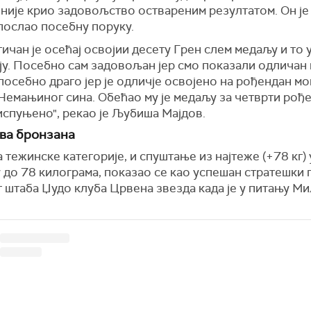
није крио задовољство оствареним резултатом. Он је
послао посебну поруку.
ичан је осећај освојии десету Грен слем медаљу и то 
ју. Посебно сам задовољан јер смо показали одличан 
посебно драго јер је одличје освојено на рођендан мо
Немањиног сина. Обећао му је медаљу за четврти рођ
испуњено", рекао је Љубиша Мајдов.
ва бронзана
тежинске категорије, и спуштање из најтеже (+78 кг) 
 до 78 килограма, показао се као успешан стратешки 
 штаба Џудо клуба Црвена звезда када је у питању М