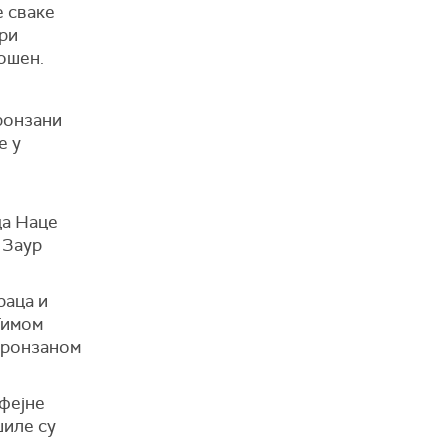
е сваке
ири
Дошен.
бронзани
е у
ца Наце
 Заур
раца и
Тимом
бронзаном
офејне
шиле су