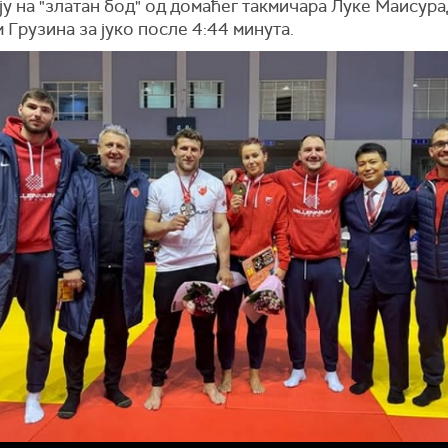
у на "златан бод" од домаћег такмичара Луке Маисура
 Грузина за јуко после 4:44 минута.