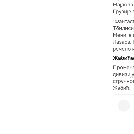
Мајдова 
Грузије 
"Фантаст
Тбилиси
Мени је 
Лазара, 
речено 
Жабиће
Промена 
дивизију
стручног
Жабић.