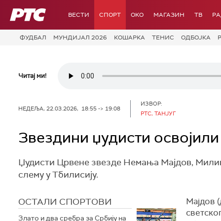
РТС
ВЕСТИ
СПОРТ
OKO
МАГАЗИН
ТВ
Р
ФУДБАЛ
МУНДИЈАЛ 2026
КОШАРКА
ТЕНИС
ОДБОЈКА
Читај ми!
ИЗВОР:
НЕДЕЉА, 22.03.2026, 18:55 -> 19:08
РТС, ТАНЈУГ
Звездини џудисти освојили
Џудисти Црвене звезде Немања Мајдов, Милиц
слему у Тбилисију.
ОСТАЛИ СПОРТОВИ
Мајдов (
светског
Злато и два сребра за Србију на