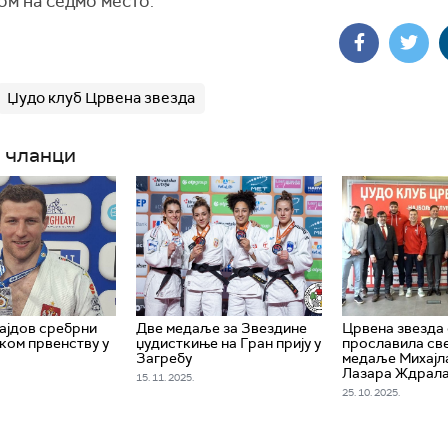
ом на седмо место.
Џудо клуб Црвена звезда
 чланци
ајдов сребрни
Две медаље за Звездине
Црвена звезда
ком првенству у
џудисткиње на Гран прију у
прославила св
Загребу
медаље Михајл
Лазара Ждрал
15. 11. 2025.
25. 10. 2025.