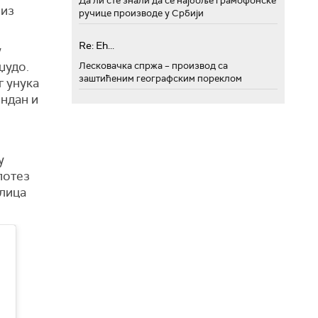
Да ли сте знали да се најбоље грамофонске
 из
ручице производе у Србији
Re: Eh...
у
џудо.
Лесковачка спржа – производ са
заштићеним географским пореклом
г унука
ендан и
у
потез
илица