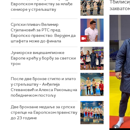
Тбилисиј
Европском првенству за млађе
захватом
сениоре у стрељаштву
Српски пливач Велимир
Стјепановић за РТС пред
Европско првенство: Верујем да
штафета може до финала
Јуниорске вицешампионке
Европе крећу у борбу за светски
трон
После две бронзе стигло и злато
у стрељаштву – Анђелија
Стевановић и Алекса Ракоњац на
победничком постољу
Две бронзане медаље за српске
стрелце на Европском првенству
до 23 године