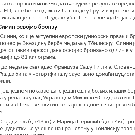
 зато с правом можемо да очекујемо резултате вредн
 ЕП, које ће се одржати баш овде у Грузији кроз чет
 истакао је тренер Џудо клуба Црвена звезда Бојан 
имин освојио бронзу
Симин, који је актуелни европски јуниорски првак и 
почео је Звездину бербу медаља у Тбилисију. Симин ј
другог такмичарског дана освојио бронзано одличје у
цији до 81 килограма.
е до медаље савладао Француза Сашу Гиглија, Словен
а, да би га у четвртфиналу зауставио домаћи џудиста
или.
 још једном показао да је један од најбољих младих бо
а у репасажу над Украјинцем Михаилом Свидраком и 
сом из Немачке окитио се са још једном сениорском 
.
тојадинов (до 48 кг) и Марица Перишић (до 57 кг) тр
е џудисткиње учешће на Гран слему у Тбилисију завр