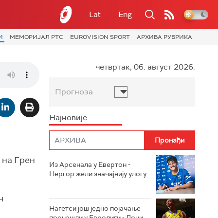
Lat
Eng
И
МЕМОРИЈАЛ РТС
EUROVISION SPORT
АРХИВА РУБРИКА
четвртак, 06. август 2026.
Прогноза
Најновије
 на Грен
Из Арсенала у Евертон -
Нергор жели значајнију улогу
ч
Нагетси још једно појачање
пронашли у Евролиги - Лони