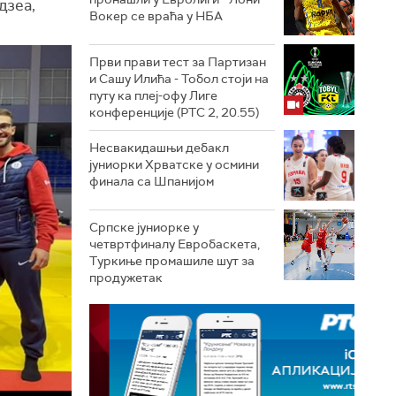
дзеа,
Вокер се враћа у НБА
Први прави тест за Партизан
и Сашу Илића - Тобол стоји на
путу ка плеј-офу Лиге
конференције (РТС 2, 20.55)
Несвакидашњи дебакл
јуниорки Хрватске у осмини
финала са Шпанијом
Српске јуниорке у
четвртфиналу Евробаскета,
Туркиње промашиле шут за
продужетак