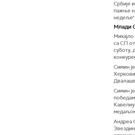
Србије и
пажње на
недеље",
Млади С
Михајло 
са СП от
суботу, 
конкурен
Симин ј
Херковић
Двалашв
Симин је
победам
Кавелиу
медаљом
Андреа С
Звездин