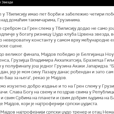
 Звезде
е у Тбилисију имао пет борби и забележио четири поб
 над домаћим такмичарима, Грузинима.
е сребром са Грен слема у Тбилисију додао не само јо
дличје у богату ризницу Џудо клуба Црвена звезда, в
о невероватну константу у самом врху међународне е
рске сцене.
до великог финала, Мајдов победио је Белгијанца Ноу
енса, Грузијца Владимира Акхалкатсија, Бразилца Ги
 у полуфиналу још једног Грузина Акаки Јапаридза. "Б
дан, јер је мом сину Лазару данас рођендан и зато сам
о баш за њега", рекао је Мајдов.
мо изузетно добро издање и то на Грен слему у Грузиј
јачи. Слава Богу на свему и поздрав свима у Републиц
 и свим Србима на планети и свим добрим људима на Б
је Мајдов, који је најтрофејнији српски џудиста.
Мајдов најтрофејнији српски џудо тренер и отац Нем