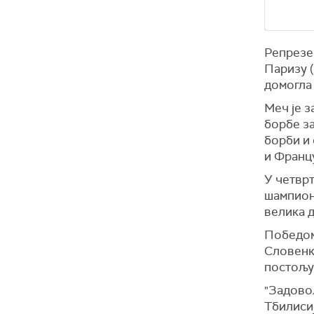
Репрезе
Паризу 
домогла 
Меч је 
борбе за
борби и
и Франц
У четвр
шампионк
велика д
Победом
Словенк
постољу
"Задово
Тбилисиј