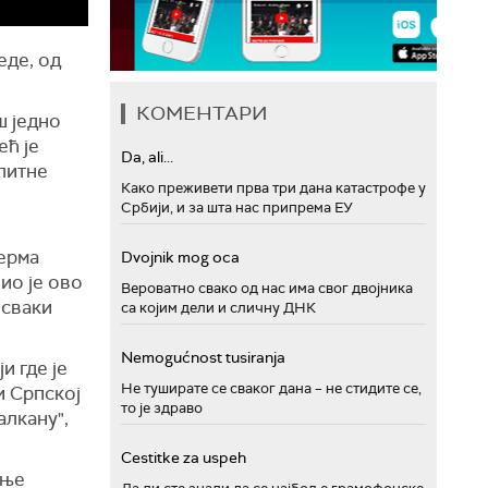
еде, од
КОМЕНТАРИ
ш једно
ећ је
Da, ali...
литне
Како преживети прва три дана катастрофе у
Србији, и за шта нас припрема ЕУ
љерма
Dvojnik mog oca
ио је ово
Вероватно свако од нас има свог двојника
 сваки
са којим дели и сличну ДНК
Nemogućnost tusiranja
и где је
Не туширате се сваког дана – не стидите се,
и Српској
то је здраво
алкану",
Cestitke za uspeh
ање