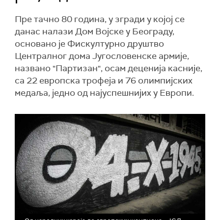
Пре тачно 80 година, у згради у којој се
данас налази Дом Војске у Београду,
основано је Фискултурно друштво
Централног дома Југословенске армије,
названо "Партизан", осам деценија касније,
са 22 европска трофеја и 76 олимпијских
медаља, једно од најуспешнијих у Европи.