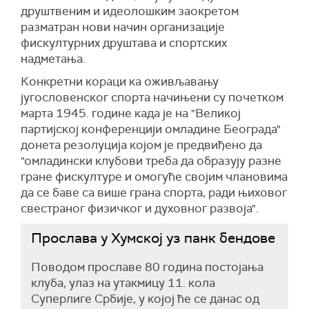
друштвеним и идеолошким заокретом
разматран нови начин организације
фискултурних друштава и спортских
надметања.
Конкретни кораци ка оживљавању
југословенског спорта начињени су почетком
марта 1945. године када је на "Великој
партијској конференцији омладине Београда"
донета резолуција којом је предвиђено да
"омладински клубови треба да образују разне
гране фискултуре и омогуће својим члановима
да се баве са више грана спорта, ради њиховог
свестраног физичког и духовног развоја".
Прослава у Хумској уз панк бендове
Поводом прославе 80 година постојања
клуба, улаз на утакмицу 11. кола
Суперлиге Србије, у којој ће се данас од