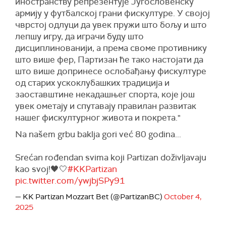
иностранству репрезентује Југословенску
армију у футбалској грани фискултуре. У својој
чврстој одлуци да увек пружи што бољу и што
лепшу игру, да играчи буду што
дисциплинованији, а према своме противнику
што више фер, Партизан ће тако настојати да
што више допринесе ослобађању фискултуре
од старих ускоклубашких традиција и
заоставштине некадашњег спорта, које још
увек ометају и спутавају правилан развитак
нашег фискултурног живота и покрета."
Na našem grbu baklja gori već 80 godina...
Srećan rođendan svima koji Partizan doživljavaju
kao svoj!🖤🤍
#KKPartizan
pic.twitter.com/ywjbjSPy91
— KK Partizan Mozzart Bet (@PartizanBC)
October 4,
2025