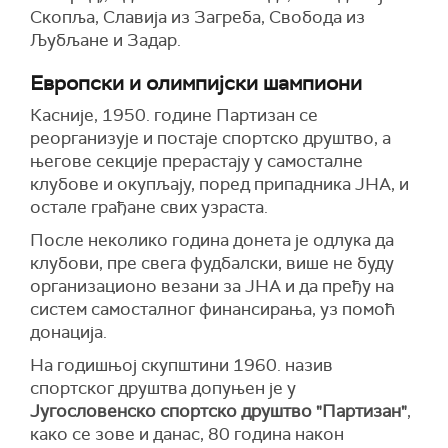
Скопља, Славија из Загреба, Свобода из
Љубљане и Задар.
Европски и олимпијски шампиони
Касније, 1950. године Партизан се
реорганизује и постаје спортско друштво, а
његове секције прерастају у самосталне
клубове и окупљају, поред припадника ЈНА, и
остале грађане свих узраста.
После неколико година донета је одлука да
клубови, пре свега фудбалски, више не буду
организационо везани за ЈНА и да пређу на
систем самосталног финансирања, уз помоћ
донација.
На годишњој скупштини 1960. назив
спортског друштва допуњен је у
Југословенско спортско друштво "Партизан"
,
како се зове и данас, 80 година након