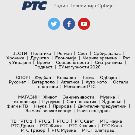
Радио Телевизија Србије
|
|
|
|
ВЕСТИ
Политика
Регион
Свет
Србија данас
|
|
|
|
Хроника
Друштво
Економија
Мерила времена
Рат
|
|
|
|
у Украјини
Време
Сервисне вести
Сматрачница
|
Подкаст
ЕУ могућности 2026
|
|
|
|
СПОРТ
Фудбал
Кошарка
Тенис
Одбојка
|
|
|
|
Рукомет
Ватерполо
Атлетика
Ауто-мото
Остали
|
спортови
Меморијал РТС
|
|
|
МАГАЗИН
Живот
Занимљивости
Музика
|
|
|
|
Технологијa
Путујемо
Свет познатих
Здравље
|
|
|
|
Филм и ТВ
Наука
Природа
Дигитални предузетник
|
За мале велике хероје
Наизглед здрав
|
|
|
|
|
ТВ
РТС 1
РТС 2
РТС 3
РТС Свет
РТС Наука
|
|
|
|
РТС Драма
РТС Живот
РТС Класика
РТС Коло
|
|
РТС Трезор
РТС Музика
РТС Полетарац