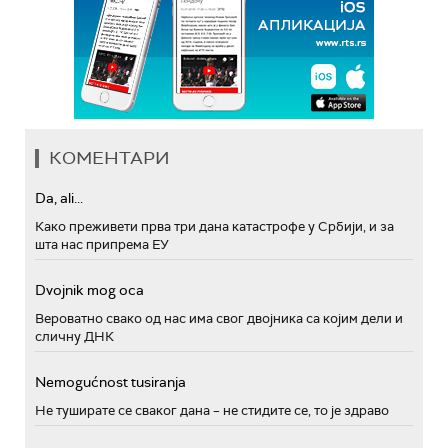
КОМЕНТАРИ
Da, ali...
Како преживети прва три дана катастрофе у Србији, и за
шта нас припрема ЕУ
Dvojnik mog oca
Вероватно свако од нас има свог двојника са којим дели и
сличну ДНК
Nemogućnost tusiranja
Не туширате се сваког дана – не стидите се, то је здраво