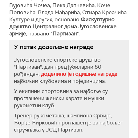
Вујовића Чочеа, Пека Дапчевића, Коче
Поповића, Влада Мађарића, Отмара Креачића
Културе и других, основано
Фискултурно
друштво Централног дома Југословенске
армије
, названо
"Партизан"
.
У петак додељене награде
Југословенско спортско друштво
"Партизан", дан пред јубиларни 80.
рођендан,
доделило је годишње награде
најбољим клубовима и појединцима.
У екипним спортовима за најбоље су
проглашени женски карате и мушки
рукометни клуб.
Тренер рукометаша, шампиона Србије,
Ђорђе Ћирковић проглашен је за најбољег
стручњака у ЈСД Партизан.