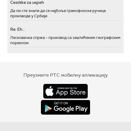
Cestitke za uspeh
Да ли сте знали да се најбоље грамофонске ручице
производе у Србији
Re: Eh...
Лесковачка спржа – производ са заштићеним географским
пореклом
Преузмите РТС мобилну апликацију