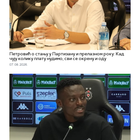
Петровић о стању у Партизану и прелазном року: Кад
чују колику плату нудимо, сви се окрену и оду
07. 08. 2026.