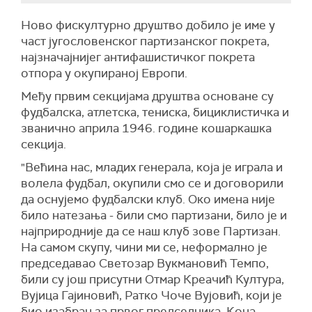
Ново фискултурно друштво добило је име у
част југословенског партизанског покрета,
најзначајнијег антифашистичког покрета
отпора у окупираној Европи.
Међу првим секцијама друштва основане су
фудбалска, атлетска, тениска, бициклистичка и
званично априла 1946. године кошаркашка
секција.
"Већина нас, младих генерала, која је играла и
волела фудбал, окупили смо се и договорили
да оснујемо фудбалски клуб. Око имена није
било натезања - били смо партизани, било је и
најприродније да се наш клуб зове Партизан.
На самом скупу, чини ми се, неформално је
председавао Светозар Вукмановић Темпо,
били су још присутни Отмар Креачић Култура,
Вујица Гајиновић, Ратко Чоче Вујовић, који је
био изабран за првог председника, Коча