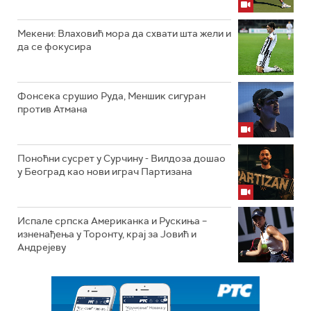
Мекени: Влаховић мора да схвати шта жели и
да се фокусира
Фонсека срушио Руда, Меншик сигуран
против Атмана
Поноћни сусрет у Сурчину - Вилдоза дошао
у Београд као нови играч Партизана
Испале српска Американка и Рускиња –
изненађења у Торонту, крај за Јовић и
Андрејеву