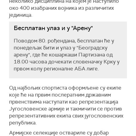
неколико дисциплина на којем је наступило
око 400 изабраних војника из различитих
јединица.
Бесплатан улаз и у "Арену"
Поводом 80. рођендана, бесплатан ће у
понедељак бити и улаз у "Београдску
арену", где ће кошаркаши Партизана од
18.00 часова дочекати словеначку Крку у
првом колу регионалне АБА лиге.
Од најбољих спортиста оформљене су екипе
које ће на првим послератним државним
првенствима наступати као репрезентација
Југословенске армије и такмичити се против
репрезентативних екипа свих југословенских
република.
Армијске селекције оствариле су добар