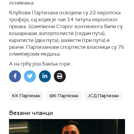
оснивања.
Клубови Партизана освојили су 22 европска
трофеја, од којих је чак 14 титула европског
првака. Шампиони Старог континента били су
кошаркаши, ватерполисти (седам пута),
каратисти (два пута), шахисти (три пута) и
рвачи. Партизанови спортисти власници су 76
олимпијских медаља.
А на грбу још бакља гори...
КК Партизан
ФК Партизан
ЈСД Партизан
Везани чланци