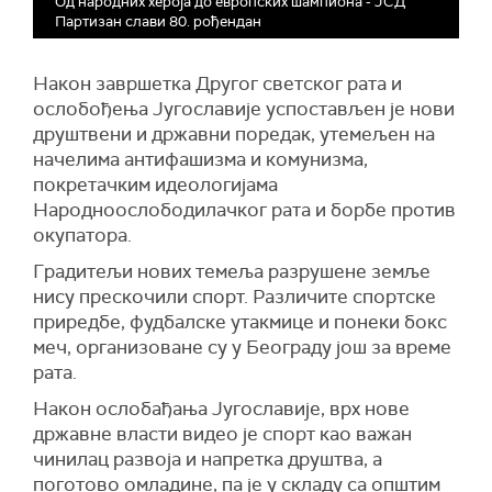
Од народних хероја до европских шампиона - ЈСД
Партизан слави 80. рођендан
Након завршетка Другог светског рата и
ослобођења Југославије успостављен је нови
друштвени и државни поредак, утемељен на
начелима антифашизма и комунизма,
покретачким идеологијама
Народноослободилачког рата и борбе против
окупатора.
Градитељи нових темеља разрушене земље
нису прескочили спорт. Различите спортске
приредбе, фудбалске утакмице и понеки бокс
меч, организоване су у Београду још за време
рата.
Након ослобађања Југославије, врх нове
државне власти видео је спорт као важан
чинилац развоја и напретка друштва, а
поготово омладине, па је у складу са општим