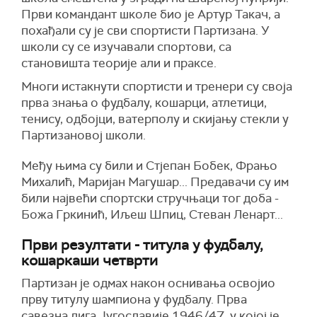
Први командант школе био је Артур Такач, а
похађали су је сви спортисти Партизана. У
школи су се изучавали спортови, са
становишта теорије али и праксе.
Многи истакнути спортисти и тренери су своја
прва знања о фудбалу, кошарци, атлетици,
тенису, одбојци, ватерполу и скијању стекли у
Партизановој школи.
Међу њима су били и Стјепан Бобек, Фрањо
Михалић, Маријан Магушар... Предавачи су им
били највећи спортски стручњаци тог доба -
Божа Гркинић, Иљеш Шпиц, Стеван Ленарт...
Први резултати - титула у фудбалу,
кошаркаши четврти
Партизан је одмах након оснивања освојио
прву титулу шампиона у фудбалу. Прва
савезна лига Југославије 1946/47, у којој је