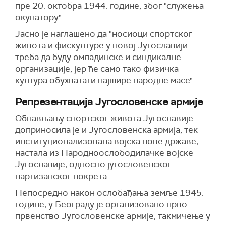
пре 20. октобра 1944. године, због "служења
окупатору".
Јасно је наглашено да "носиоци спортског
живота и фискултуре у новој Југославији
треба да буду омладинске и синдикалне
организације, јер ће само тако физичка
култура обухватати најшире народне масе".
Репрезентација Југословенске армије
Обнављању спортског живота Југославије
доприносила је и Југословенска армија, тек
институционализована војска нове државе,
настала из Народноослободилачке војске
Југославије, односно југословенског
партизанског покрета.
Непосредно након ослобађања земље 1945.
године, у Београду је организовано прво
првенство Југословенске армије, такмичење у