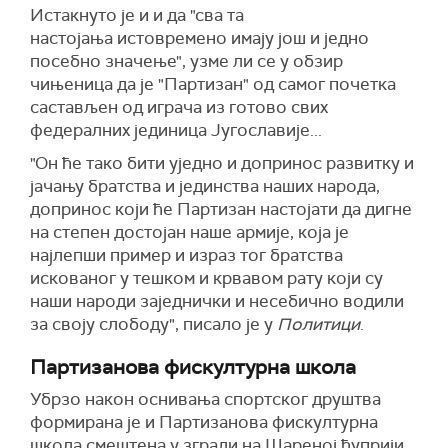
Истакнуто је и и да "сва та
настојања истовремено имају још и једно
посебно значење", узме ли се у обзир
чињеница да је "Партизан" од самог почетка
састављен од играча из готово свих
федералних јединица Југославије...
"Он ће тако бити уједно и допринос развитку и
јачању братства и јединства наших народа,
допринос који ће Партизан настојати да дигне
на степен достојан наше армије, која је
најлепши пример и израз тог братства
искованог у тешком и крвавом рату који су
наши народи заједнички и несебично водили
за своју слободу", писало је у
Политици
.
Партизанова фискултурна школа
Убрзо након оснивања спортског друштва
формирана је и Партизанова фискултурна
школа смештена у згради на Шареној ћуприји.