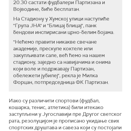
20.30 састати фудбалери Партизана и
Војводине, биће бесплатан.
На Стадиону у Хумској улици наступиће
"Група ЈНА" и "Блицај блицај", панк
бендови инспирисани црно-белим бојама.
"Нећемо правити никакве свечане
академије, прескупе коктеле или
закупљивати сале, већ ћемо на нашем
стадиону, заједно са навијачима и онима
који воле и подржавају Партизан,
обележети јубилеј", рекла је Милка
Форцан, потпредседница ФК Партизан.
Иако су различити спортови (фудбал,
кошарка, тенис, атлетика) били итекако
заступљени у Југославији пре Другог светског
рата, резолуцијом је прописано укидање свих
спортских друштава и савеза који су постојали