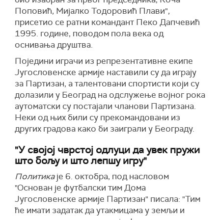
Поповић, Мијалко Тодоровић Плави",
присетио се ратни командант Пеко Дапчевић
1995. године, поводом пола века од
оснивања друштва.
Поједини играчи из репрезентативне екипе
Југословенске армије наставили су да играју
за Партизан, а талентовани спортисти који су
долазили у Београд на одслужење војног рока
аутоматски су постајали чланови Партизана.
Неки од њих били су прекомандовани из
других градова како би заиграли у Београду.
"У својој чврстој одлуци да увек пружи
што бољу и што лепшу игру"
Политика
је 6. октобра, под насловом
"Основан је футбалски тим Дома
Југословенске армије Партизан" писала: "Тим
ће имати задатак да утакмицама у земљи и