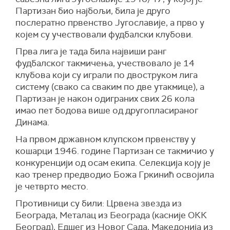
Партизан био најбољи, била је друго
послератно првенство Југославије, а прво у
којем су учествовали фудбалски клубови.
Прва лига је тада била највиши ранг
фудбалског такмичења, учествовало је 14
клубова који су играли по двоструком лига
систему (свако са сваким по две утакмице), а
Партизан је након одиграних свих 26 кола
имао пет бодова више од другопласираног
Динама.
На првом државном клупском првенству у
кошарци 1946. године Партизан се такмичио у
конкуренцији од осам екипа. Селекција коју је
као тренер предводио Божа Гркинић освојила
је четврто место.
Противници су били: Црвена звезда из
Београда, Металац из Београда (касније ОКК
Београд), Едшег из Новог Сада, Македонија из