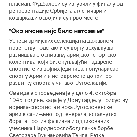
пласман. Фудбалери су изгубили у финалу од
репрезентације Србије, а атлетичари и
кошаркаши освојили су прво место.
"Око имена није било натезања"
Успеси армијских селекција на државном
првенству подстакли су војну врхушку да
размишља о оснивању армијског спортског
колектива, који би, окупљајући надарене
спортисте из војних јединица, популарисао
спорт у Армији и истовремено допринео
развитку спорта у читавој Југославији.
Ова идеја спроведена је у дело 4. октобра
1945. године, када је у Дому гарде, у присуству
војника-спортиста и врха Југословенске
армије сачињеног од генерала, истакнутих
бораца против фашизма и одликованих
учесника Народноослободилачке борбе
Светозара Вукмановића Темпа, Ратка