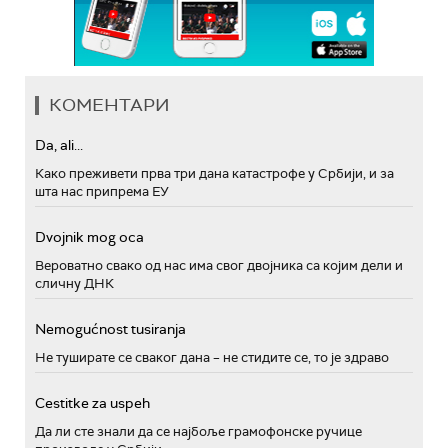
КОМЕНТАРИ
Da, ali...
Како преживети прва три дана катастрофе у Србији, и за
шта нас припрема ЕУ
Dvojnik mog oca
Вероватно свако од нас има свог двојника са којим дели и
сличну ДНК
Nemogućnost tusiranja
Не туширате се сваког дана – не стидите се, то је здраво
Cestitke za uspeh
Да ли сте знали да се најбоље грамофонске ручице