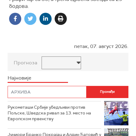
бодова.
петак, 07. август 2026.
Прогноза
Најновије
Рукометаши Србије убедљиви против
Пољске, Шведска ривал за 13. место на
Европском првенству
Јуниори Бранко Покрајац и Алдин Ћатовић у