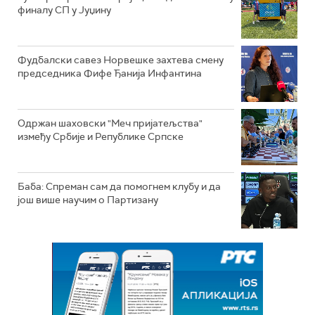
финалу СП у Јуџину
Фудбалски савез Норвешке захтева смену
председника Фифе Ђанија Инфантина
Одржан шаховски "Меч пријатељства"
између Србије и Републике Српске
Баба: Спреман сам да помогнем клубу и да
још више научим о Партизану