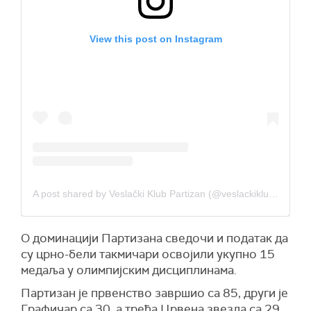
View this post on Instagram
A post shared by Veslački Klub Partizan (@veslackiklubpartizan)
О доминацији Партизана сведочи и податак да
су црно-бели такмичари освојили укупно 15
медаља у олимпијским дисциплинама.
Партизан је првенство завршио са 85, други је
Графичар са 30, а трећа Црвена звезда са 29