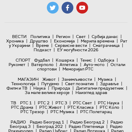
|
|
|
|
ВЕСТИ
Политика
Регион
Свет
Србија данас
|
|
|
|
Хроника
Друштво
Економија
Мерила времена
Рат
|
|
|
|
у Украјини
Време
Сервисне вести
Сматрачница
|
Подкаст
ЕУ могућности 2026
|
|
|
|
СПОРТ
Фудбал
Кошарка
Тенис
Одбојка
|
|
|
|
Рукомет
Ватерполо
Атлетика
Ауто-мото
Остали
|
спортови
Меморијал РТС
|
|
|
МАГАЗИН
Живот
Занимљивости
Музика
|
|
|
|
Технологијa
Путујемо
Свет познатих
Здравље
|
|
|
|
Филм и ТВ
Наука
Природа
Дигитални предузетник
|
За мале велике хероје
Наизглед здрав
|
|
|
|
|
ТВ
РТС 1
РТС 2
РТС 3
РТС Свет
РТС Наука
|
|
|
|
РТС Драма
РТС Живот
РТС Класика
РТС Коло
|
|
РТС Трезор
РТС Музика
РТС Полетарац
|
|
РАДИО
Радио Београд 1
Радио Београд 2
Радио
|
|
|
Београд 3
Београд 202
Радио Плетеница
Радио
|
|
|
Рокенролер
Радио Џубокс
Радио Вртешка
Радио