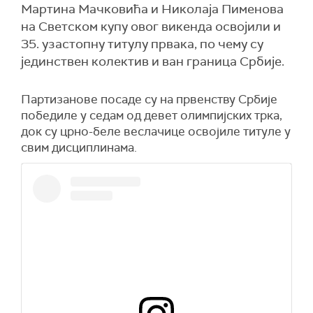
Мартина Мачковића и Николaја Пименова
на Светском купу овог викенда освојили и
35. узастопну титулу првака, по чему су
јединствен колектив и ван граница Србије.
Партизанове посаде су на првенству Србије
победиле у седам од девет олимпијских трка,
док су црно-беле веслачице освојиле титуле у
свим дисциплинама.