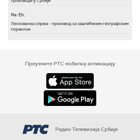
производе у Србији
Re: Eh...
Лесковачка спржа – производ са заштићеним географским
пореклом
Преузмите РТС мобилну апликацију
Радио Телевизија Србије