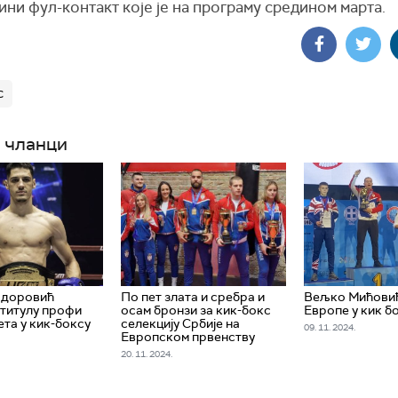
ни фул-контакт које је на програму средином марта.
с
 чланци
одоровић
По пет злата и сребра и
Вељко Мићови
титулу профи
осам бронзи за кик-бокс
Европе у кик б
ета у кик-боксу
селекцију Србије на
09. 11. 2024.
Европском првенству
20. 11. 2024.