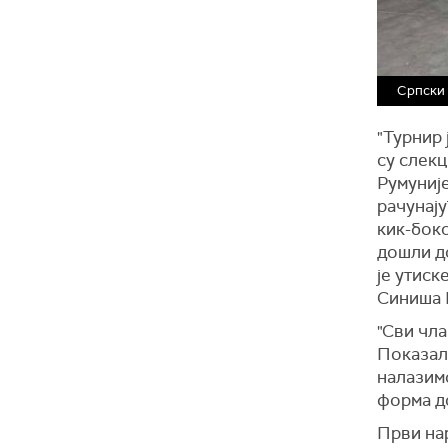
Српски 
"Турнир 
су слекц
Румуније
рачунају
кик-бокс
дошли д
је утиск
Синиша 
"Сви чл
Показали
налазимо
форма д
Први на