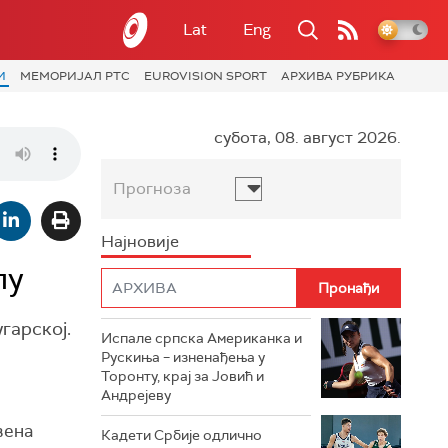
Lat
Eng
И
МЕМОРИЈАЛ РТС
EUROVISION SPORT
АРХИВА РУБРИКА
субота, 08. август 2026.
Прогноза
Најновије
пу
гарској.
Испале српска Американка и
Рускиња – изненађења у
Торонту, крај за Јовић и
Андрејеву
вена
Кадети Србије одлично