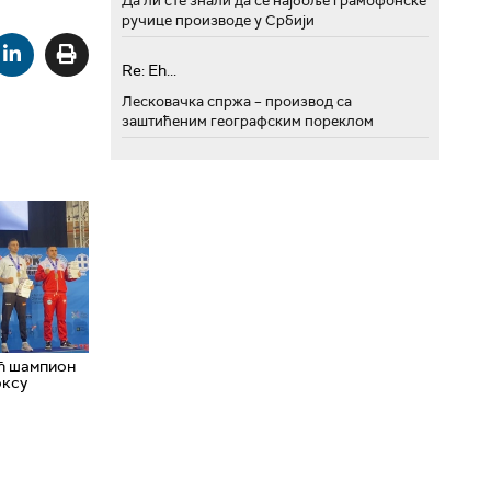
Да ли сте знали да се најбоље грамофонске
ручице производе у Србији
Re: Eh...
Лесковачка спржа – производ са
заштићеним географским пореклом
ћ шампион
оксу