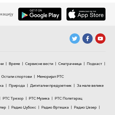
кацију
|
|
|
|
|
ни
Време
Сервисне вести
Сматрачница
Подкаст
|
Остали спортови
Меморијал РТС
|
|
|
ка
Природа
Дигитални предузетник
За мале велике
|
|
|
РТС Трезор
РТС Музика
РТС Полетарац
|
|
|
|
лер
Радио Џубокс
Радио Вртешка
Радио Џезер