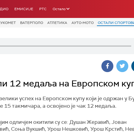
АДИО
ЕМИСИЈЕ
РТС
Остало
РУКОМЕТ
ВАТЕРПОЛО
АТЛЕТИКА
АУТО-МОТО
ОСТАЛИ СПОРТОВ
ли 12 медаља на Европском ку
елики успех на Европском купу који је одржан у Бу
 15 такмичара, а освојено је чак 12 медаља.
ијим одличјем окитили су се: Душан Жеравић, Јован
вић, Соња Вукшић, Урош Нешковић, Урош Крстић, Не