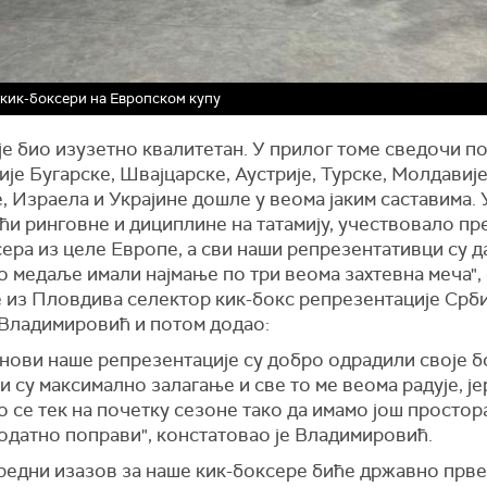
кик-боксери на Европском купу
је био изузетно квалитетан. У прилог томе сведочи по
ије Бугарске, Швајцарске, Аустрије, Турске, Молдавије
, Израела и Украјине дошле у веома јаким саставима. 
ћи ринговне и дициплине на татамију, учествовало пр
ера из целе Европе, а сви наши репрезентативци су д
о медаље имали најмање по три веома захтевна меча",
е из Пловдива селектор кик-бокс репрезентације Срби
Владимировић и потом додао:
анови наше репрезентације су добро одрадили своје б
 су максимално залагање и све то ме веома радује, је
 се тек на почетку сезоне тако да имамо још простора
одатно поправи", констатовао је Владимировић.
редни изазов за наше кик-боксере биће државно прве