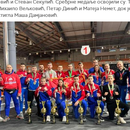
вић и Стеван Секулић. Сребрне медаље освојили су: 
ихаило Вељковић, Петар Динић и Матеја Немет, док ј
стигла Маша Дамјановић.