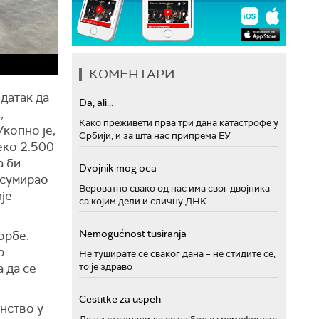
КОМЕНТАРИ
датак да
Da, ali...
,
Како преживети прва три дана катастрофе у
Укопно је,
Србији, и за шта нас припрема ЕУ
еко 2.500
а би
Dvojnik mog oca
 сумирао
Вероватно свако од нас има свог двојника
је
са којим дели и сличну ДНК
Nemogućnost tusiranja
орбе.
р
Не туширате се сваког дана – не стидите се,
 да се
то је здраво
Cestitke za uspeh
нство у