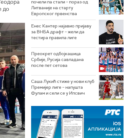
Теодора
почели па стали – пораз од
Литваније на старту
е до
Европског првенства
Енес Кантер најавио пријаву
за ВНБА драфт – жели да
тестира правила лиге
Преокрет одбојкашица
Србије, Русија савладана
после пет сетова
Саша Лукић стиже у нови клуб
Премијер лиге – напушта
Фулам и сели се у Ипсвич