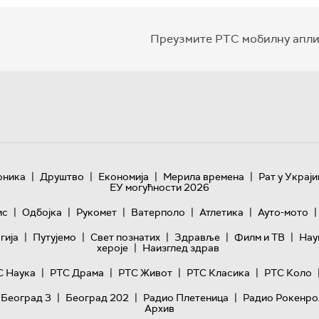
Преузмите РТС мобилну апли
|
|
|
|
оника
Друштво
Економија
Мерила времена
Рат у Украји
ЕУ могућности 2026
|
|
|
|
|
|
ис
Одбојка
Рукомет
Ватерполо
Атлетика
Ауто-мото
|
|
|
|
|
гијa
Путујемо
Свет познатих
Здравље
Филм и ТВ
Нау
|
хероје
Наизглед здрав
|
|
|
|
С Наука
РТС Драма
РТС Живот
РТС Класика
РТС Коло
|
|
|
 Београд 3
Београд 202
Радио Плетеница
Радио Рокенро
Архив