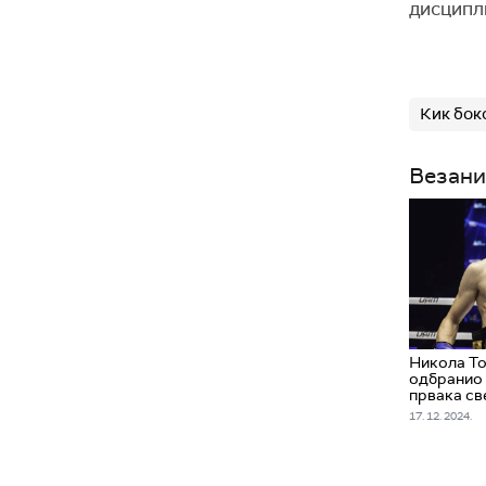
дисципли
Кик бок
Везани
Никола Т
одбранио 
првака св
17. 12. 2024.