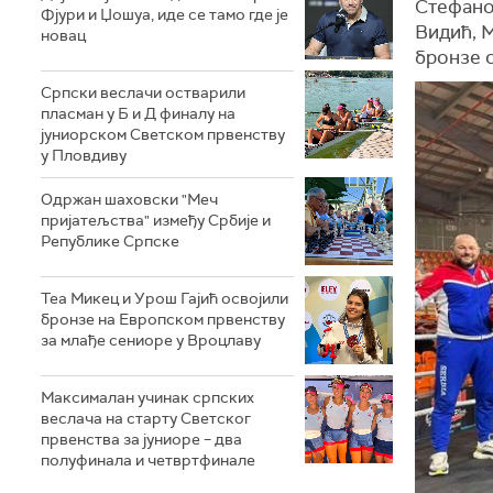
Стефано
Фјури и Џошуа, иде се тамо где је
Видић, М
новац
бронзе 
Српски веслачи остварили
пласман у Б и Д финалу на
јуниорском Светском првенству
у Пловдиву
Одржан шаховски "Меч
пријатељства" између Србије и
Републике Српске
Теа Микец и Урош Гајић освојили
бронзе на Европском првенству
за млађе сениоре у Вроцлаву
Максималан учинак српских
веслача на старту Светског
првенства за јуниоре – два
полуфинала и четвртфинале