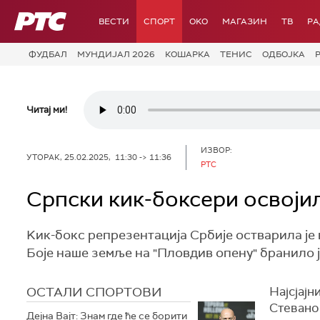
РТС
ВЕСТИ
СПОРТ
OKO
МАГАЗИН
ТВ
Р
ФУДБАЛ
МУНДИЈАЛ 2026
КОШАРКА
ТЕНИС
ОДБОЈКА
Читај ми!
ИЗВОР:
УТОРАК, 25.02.2025, 11:30 -> 11:36
РТС
Српски кик-боксери освоји
Kик-бокс репрезентација Србије остварила је в
Боје наше земље на "Пловдив опену" бранило је
ОСТАЛИ СПОРТОВИ
Најсјајн
Стевано
Дејна Вајт: Знам где ће се борити