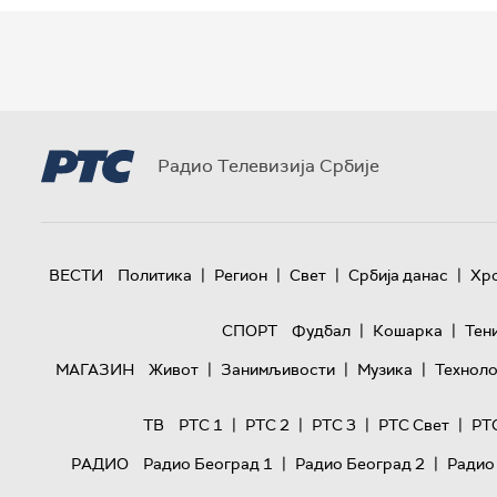
Радио Телевизија Србије
|
|
|
|
ВЕСТИ
Политика
Регион
Свет
Србија данас
Хр
|
|
СПОРТ
Фудбал
Кошарка
Тен
|
|
|
МАГАЗИН
Живот
Занимљивости
Музика
Техноло
|
|
|
|
ТВ
РТС 1
РТС 2
РТС 3
РТС Свет
РТ
|
|
РАДИО
Радио Београд 1
Радио Београд 2
Радио