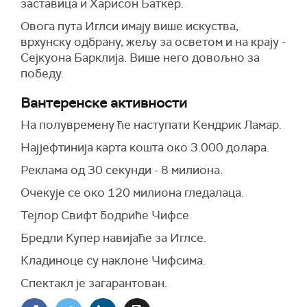
заставица и Харисон Баткер.
Овога пута Иглси имају више искуства,
врхунску одбрану, жељу за осветом и на крају -
Сејкуона Барклија. Више него довољно за
победу.
Вантеренске активности
На полувремену ће наступати Кендрик Ламар.
Најјефтинија карта кошта око 3.000 долара.
Реклама од 30 секунди - 8 милиона.
Очекује се око 120 милиона гледалаца.
Тејлор Свифт бодриће Чифсе.
Бредли Купер навијаће за Иглсе.
Кладиноце су наклоне Чифсима.
Спектакл је загарантован.