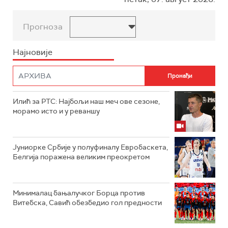
Прогноза
Најновије
Илић за РТС: Најбољи наш меч ове сезоне,
морамо исто и у реваншу
Јуниорке Србије у полуфиналу Евробаскета,
Белгија поражена великим преокретом
Минималац бањалучког Борца против
Витебска, Савић обезбедио гол предности