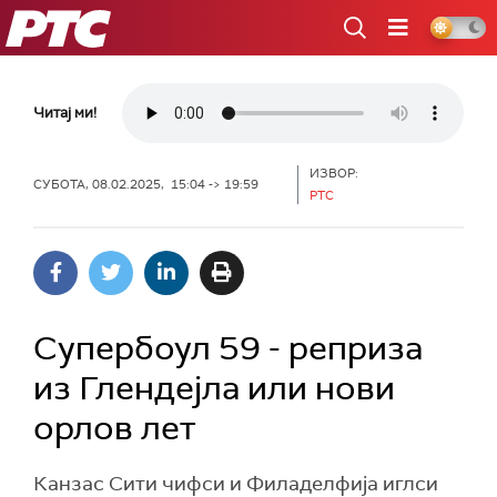
РТС
Читај ми!
ИЗВОР:
СУБОТА, 08.02.2025, 15:04 -> 19:59
РТС
Супербоул 59 - реприза
из Глендејла или нови
орлов лет
Канзас Сити чифси и Филаделфија иглси