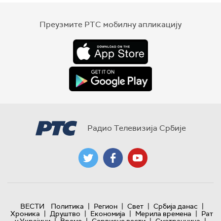
Преузмите РТС мобилну апликацију
Радио Телевизија Србије
|
|
|
|
ВЕСТИ
Политика
Регион
Свет
Србија данас
|
|
|
|
Хроника
Друштво
Економија
Мерила времена
Рат