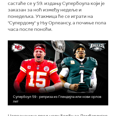
састаће се у 59. издању Супербоула који је
заказан за ноћ између недеље и
понедељка. Утакмица ће се играти на
"Супердому" у Њу Орлеансу, а почиње пола
часа после поноћи.
Супербоул 59 - реприза из Глендејла или нови орлов
лет