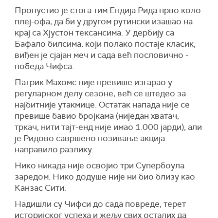
Пропустио је стога тим Ендија Рида прво коло
плеј-офа, да би у другом рутински изашао на
крај са Хјустон тексансима. У дербију са
Бафало билсима, који полако постаје класик,
виђен је сјајан меч и сада већ пословично -
победа Чифса.
Патрик Махомс није превише изгарао у
регуларном делу сезоне, већ се штедео за
најбитније утакмице. Остатак напада није се
превише бавио бројкама (ниједан хватач,
тркач, нити тајт-енд није имао 1.000 јарди), али
је Ридово савршено позивање акција
направило разлику.
Нико никада није освојио три Супербоула
заредом. Нико додуше није ни био близу као
Канзас Сити.
Надишли су Чифси до сада повреде, терет
историјског успеха и жељу свих осталих да