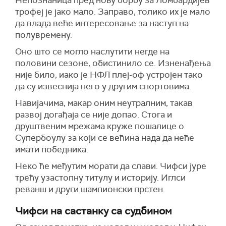
Непознаница пред нову борбу за Ломбардијев
трофеј је јако мало. Заправо, толико их је мало
да влада веће интересовање за наступ на
полувремену.
Оно што се могло наслутити негде на
половини сезоне, обистинило се. Изненађења
није било, иако је НФЛ плеј-оф устројен тако
да су извеснија него у другим спортовима.
Навијачима, макар оним неутралним, такав
развој догађаја се није допао. Стога и
друштвеним мрежама круже пошалице о
Супербоулу за који се већина нада да неће
имати победника.
Неко ће међутим морати да слави. Чифси јуре
трећу узастопну титулу и историју. Иглси
реванш и други шампионски прстен.
Чифси на састанку са судбином