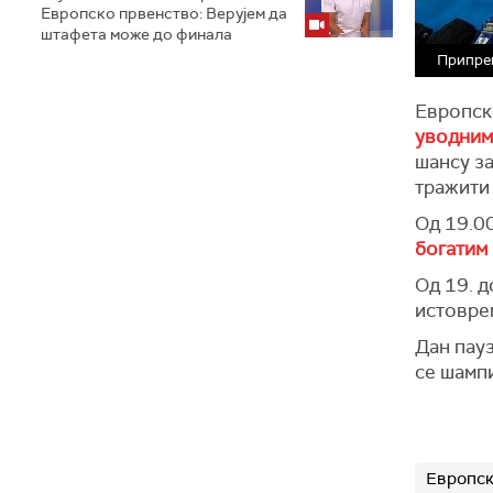
Европско првенство: Верујем да
штафета може до финала
Припрем
Европск
уводним
шансу з
тражити
Од 19.0
богатим
Од 19. д
истоврем
Дан пауз
се шамп
Европск