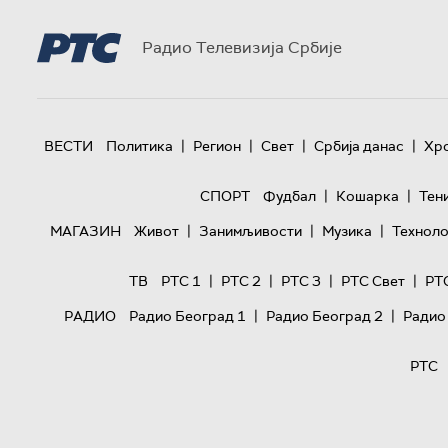
Радио Телевизија Србије
|
|
|
|
ВЕСТИ
Политика
Регион
Свет
Србија данас
Хр
|
|
СПОРТ
Фудбал
Кошарка
Тен
|
|
|
МАГАЗИН
Живот
Занимљивости
Музика
Техноло
|
|
|
|
ТВ
РТС 1
РТС 2
РТС 3
РТС Свет
РТ
|
|
РАДИО
Радио Београд 1
Радио Београд 2
Радио
РТС