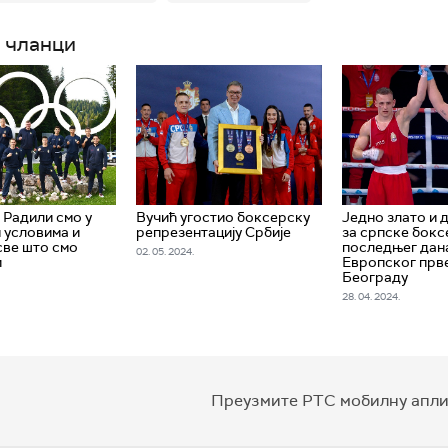
 чланци
 Радили смо у
Вучић угостио боксерску
Једно злато и 
 условима и
репрезентацију Србије
за српске бокс
све што смо
последњег дан
02. 05. 2024.
и
Европског прв
Београду
28. 04. 2024.
Преузмите РТС мобилну апли