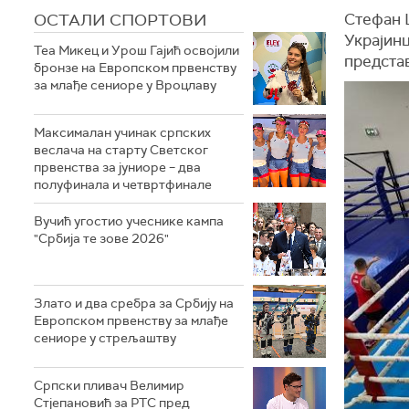
ОСТАЛИ СПОРТОВИ
Стефан 
Украјин
Теа Микец и Урош Гајић освојили
предста
бронзе на Европском првенству
за млађе сениоре у Вроцлаву
Максималан учинак српских
веслача на старту Светског
првенства за јуниоре – два
полуфинала и четвртфинале
Вучић угостио учеснике кампа
"Србија те зове 2026"
Злато и два сребра за Србију на
Европском првенству за млађе
сениоре у стрељаштву
Српски пливач Велимир
Стјепановић за РТС пред