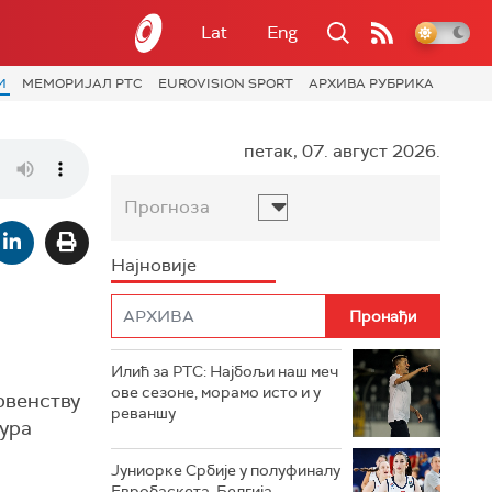
Lat
Eng
И
МЕМОРИЈАЛ РТС
EUROVISION SPORT
АРХИВА РУБРИКА
петак, 07. август 2026.
Прогноза
Најновије
Илић за РТС: Најбољи наш меч
ове сезоне, морамо исто и у
рвенству
реваншу
фура
Јуниорке Србије у полуфиналу
Евробаскета, Белгија