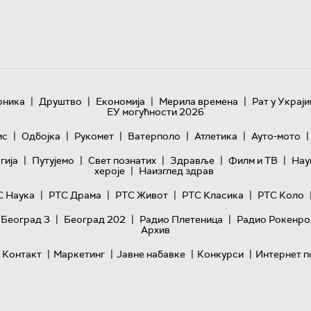
|
|
|
|
оника
Друштво
Економија
Мерила времена
Рат у Украји
ЕУ могућности 2026
|
|
|
|
|
|
ис
Одбојка
Рукомет
Ватерполо
Атлетика
Ауто-мото
|
|
|
|
|
гијa
Путујемо
Свет познатих
Здравље
Филм и ТВ
Нау
|
хероје
Наизглед здрав
|
|
|
|
С Наука
РТС Драма
РТС Живот
РТС Класика
РТС Коло
|
|
|
 Београд 3
Београд 202
Радио Плетеница
Радио Рокенро
Архив
|
|
|
|
Контакт
Маркетинг
Јавне набавке
Конкурси
Интернет п