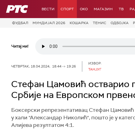
РТС
ВЕСТИ
СПОРТ
OKO
МАГАЗИН
ТВ
Р
ФУДБАЛ
МУНДИЈАЛ 2026
КОШАРКА
ТЕНИС
ОДБОЈКА
Читај ми!
ИЗВОР:
ЧЕТВРТАК, 18.04.2024, 18:44 -> 19:26
ТАНЈУГ
Стефан Цамовић остварио п
Србије на Европском првенс
Боксерски репрезентативац Стефан Цамовић о
у хали "Александар Николић", пошто је у кате
Алијева резултатом 4:1.