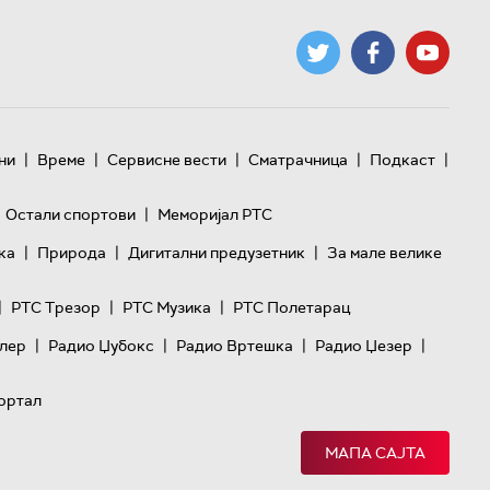
|
|
|
|
|
ни
Време
Сервисне вести
Сматрачница
Подкаст
|
Остали спортови
Меморијал РТС
|
|
|
ка
Природа
Дигитални предузетник
За мале велике
|
|
|
РТС Трезор
РТС Музика
РТС Полетарац
|
|
|
|
лер
Радио Џубокс
Радио Вртешка
Радио Џезер
ортал
МАПА САЈТА