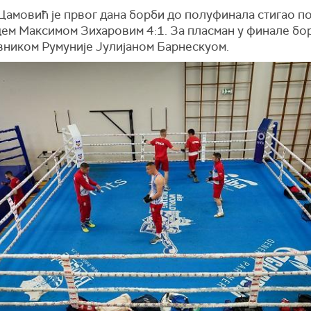
Цамовић је првог дана борби до полуфинала стигао п
цем Максимом Зихаровим 4:1. За пласман у финале бор
вником Румуније Јулијаном Барнескуом.