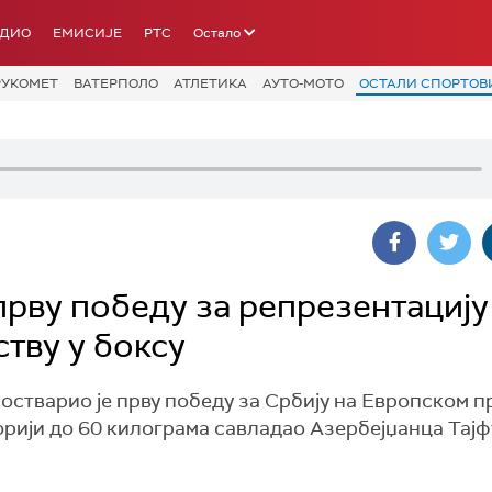
АДИО
ЕМИСИЈЕ
РТС
Остало
РУКОМЕТ
ВАТЕРПОЛО
АТЛЕТИКА
АУТО-МОТО
ОСТАЛИ СПОРТОВ
рву победу за репрезентацију
тву у боксу
стварио је прву победу за Србију на Европском п
горији до 60 килограма савладао Азербејџанца Тај