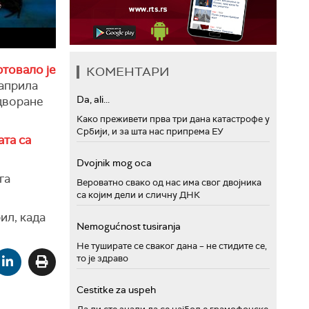
ртовало је
КОМЕНТАРИ
 априла
Da, ali...
дворане
Како преживети прва три дана катастрофе у
Србији, и за шта нас припрема ЕУ
та са
Dvojnik mog oca
га
Вероватно свако од нас има свог двојника
са којим дели и сличну ДНК
рил, када
Nemogućnost tusiranja
Не туширате се сваког дана – не стидите се,
то је здраво
Cestitke za uspeh