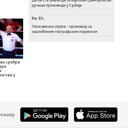
Да ли сте знали да се најбоље грамофонске
ручице производе у Србији
Re: Eh...
Лесковачка спржа – производ са
заштићеним географским пореклом
два сребра
ере
а
енства у
кацију