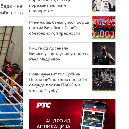
поражена великим
обедом на
преокретом
иће се са
Минималац бањалучког Борца
против Витебска, Савић
обезбедио гол предности
Ништа од Арсенала -
Винисијус продужио уговор са
Реал Мадридом
Нови муњевит гол Србина -
Цветковић погодио после 16
секунди против ПАОК-а и
утишао "Тумбу"