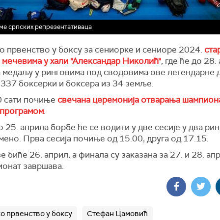
е српских репрезентативаца
о првенство у боксу за сениорке и сениоре 2024.
ста
 мечевима у хали "Александар Николић"
, где ће до 28.
а медаљу у ринговима под сводовима ове легендарне 
 337 боксерки и боксера из 34 земље.
0 сати почиње
свечана церемонија отварања шампиона
 програмом
.
о 25. априла борбе ће се водити у две сесије у два рин
ено. Прва сесија почиње од 15.00, друга од 17.15.
е биће 26. април, а финала су заказана за 27. и 28. ап
ионат завршава.
о првенство у боксу
Стефан Цамовић