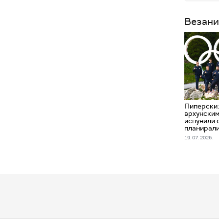
Везани
Пиперски:
врхунским
испунили 
планирал
19. 07. 2026.