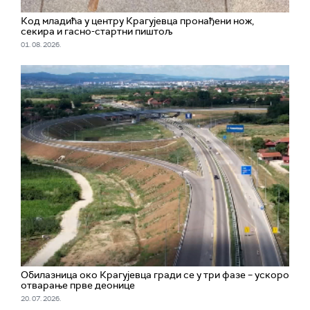
Код младића у центру Крагујевца пронађени нож,
секира и гасно-стартни пиштољ
01. 08. 2026.
Обилазница око Крагујевца гради се у три фазе – ускоро
отварање прве деонице
20. 07. 2026.