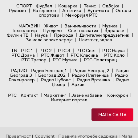
|
|
|
|
СПОРТ
Фудбал
Кошарка
Тенис
Одбојка
|
|
|
|
Рукомет
Ватерполо
Атлетика
Ауто-мото
Остали
|
спортови
Меморијал РТС
|
|
|
МАГАЗИН
Живот
Занимљивости
Музика
|
|
|
|
Технологијa
Путујемо
Свет познатих
Здравље
|
|
|
|
Филм и ТВ
Наука
Природа
Дигитални предузетник
|
За мале велике хероје
Наизглед здрав
|
|
|
|
|
ТВ
РТС 1
РТС 2
РТС 3
РТС Свет
РТС Наука
|
|
|
|
РТС Драма
РТС Живот
РТС Класика
РТС Коло
|
|
РТС Трезор
РТС Музика
РТС Полетарац
|
|
РАДИО
Радио Београд 1
Радио Београд 2
Радио
|
|
|
Београд 3
Београд 202
Радио Плетеница
Радио
|
|
|
Рокенролер
Радио Џубокс
Радио Вртешка
Радио
|
Џезер
Архив
|
|
|
|
РТС
Контакт
Маркетинг
Јавне набавке
Конкурси
Интернет портал
МАПА САЈТА
Приватност
Copyright
Правила употребе садржаја
Мапа
|
|
|