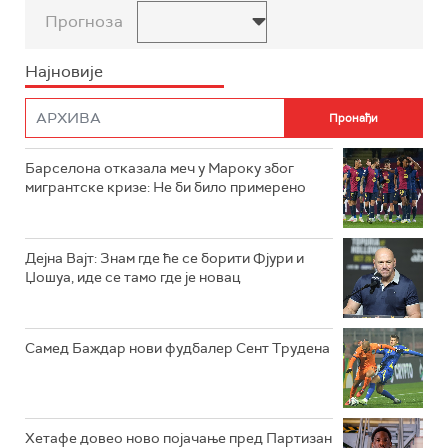
Прогноза
Најновије
Барселона отказала меч у Мароку због
мигрантске кризе: Не би било примерено
Дејна Вајт: Знам где ће се борити Фјури и
Џошуа, иде се тамо где је новац
Самед Баждар нови фудбалер Сент Трудена
Хетафе довео ново појачање пред Партизан