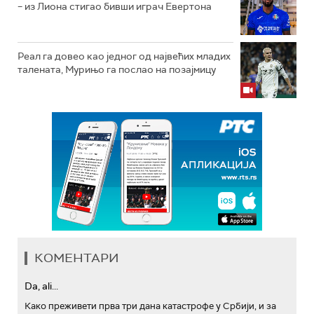
– из Лиона стигао бивши играч Евертона
Реал га довео као једног од највећих младих
талената, Мурињо га послао на позајмицу
КОМЕНТАРИ
Da, ali...
Како преживети прва три дана катастрофе у Србији, и за