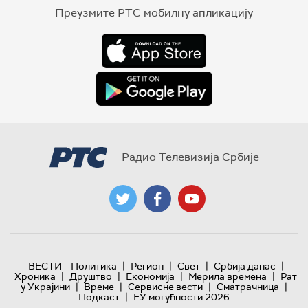
Преузмите РТС мобилну апликацију
Радио Телевизија Србије
|
|
|
|
ВЕСТИ
Политика
Регион
Свет
Србија данас
|
|
|
|
Хроника
Друштво
Економија
Мерила времена
Рат
|
|
|
|
у Украјини
Време
Сервисне вести
Сматрачница
|
Подкаст
ЕУ могућности 2026