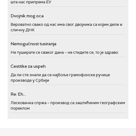
шта нас припрема ЕУ
Dvojnik mog oca
Вероватно свако од нас има свог двојника са којим дели и
сличну ДНК
Nemogućnost tusiranja
Не туширате се сваког дана – не стидите се, то је здраво
Cestitke za uspeh
Да ли сте знали да се најбоље грамофонске ручице
производе у Србији
Re: Eh...
Лесковачка спржа – производ са заштићеним географским
пореклом