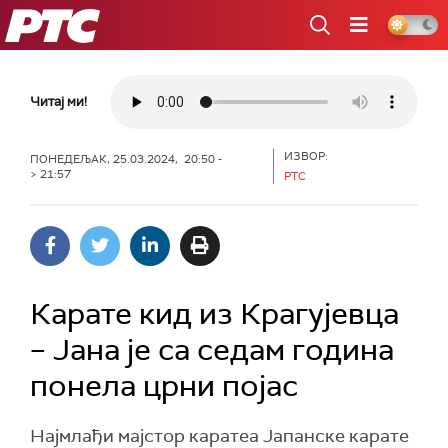
РТС
Читај ми!
ИЗВОР:
ПОНЕДЕЉАК, 25.03.2024, 20:50 -
> 21:57
РТС
Карате кид из Крагујевца
– Јана је са седам година
понела црни појас
Најмлађи мајстор каратеа Јапанске карате