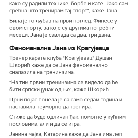
како су радили технике, борбе и кате.
Ј
ако сам
срећна што тренирам тај спорт",
каже Јана
.
Била је то љубав на први поглед. Финесе у
овом спорту, за које су другима потребни
месеци, Јана
је
савлада са
два, три
дана.
Феноменална Јана из Крагујевца
Тренер карате клуба "Крагујевац" Душан
Шкорић каже да се Јана ф
еноменално
сналази
ла на тренинзима.
"Н
а тим првим тренинзима
се
видело да ће
бити српски јунак од ње",
каже Шкорић
.
Црни појас понела је са само седам година и
наставила неуморно да тренира.
С
тиже
да буде одличан ђак, помогне у кућним
пословима, али и да се игра.
Јанина мајка, К
атарина
каже да
Јана има леп