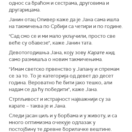
однос са браћом и сестрама, друговима и
другарицама.
Јанин отац Оливер каже да је Јана сама ишла
на такмичења по Србији са четири и по године.
"Сад смо се и ми мало укључили, просто све
веће су обавезе",
каже Јанин тата.
Девотогодишња Јана, коју зову
Карате кид
,
само размишља о новим такмичењима.
"Имам светско првенство у Јапану и спремам
се за то. То је категорија од девет до десет
година. Вероватно ће бити јако тешко, али
надам се да ћу победити",
каже Јана
.
Стрпљивост и истрајност најважнији су за
карате
– т
аква је и Јана.
С
леди јасан циљ и у борбама и у животу, и са
много оптимизма очекује одлазак у
постојбину те древне борилачке вештине.