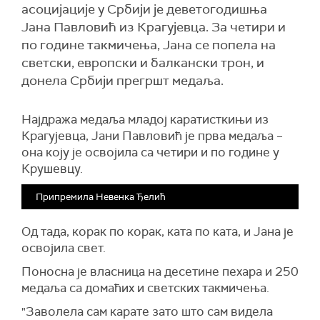
асоцијације у Србији је деветогодишња
Јана Павловић из Крагујевца. За четири и
по године такмичења, Јана се попела на
светски, европски и балкански трон, и
донела Србији прегршт медаља.
Најдража медаља младој каратисткињи из
Крагујевца, Јани Павловић је прва медаља –
она коју је освојила са четири и по године у
Крушевцу.
Припремила Невенка Ђелић
Од тада, корак по корак, ката по ката, и Јана је
освојила свет.
Поносна је власница на десетине пехара и 250
медаља са домаћих и светских такмичења.
"Заволела сам карате зато што сам видела