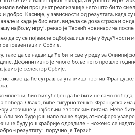
што се тиче нашег првог напада, а и уопште игре. Иак
имале већи проценат реализације него што би то смел
 и добро. Касније, у зависности од резултата, када су 
вале и када је био егал, видела се доза страха и онда
ашу најбољу игру", рекао је Терзић новинарима после
вео да су се појавиле одбојкашице које у будућности 
 репрезентацији Србије.
у, тако да се надам да ће бити све у реду за Олимпијск
одине. Дефинитивно је много боље него прошле годин
изјавио је селектор Србије.
е истакао да ће сутрашња утакмица против Француске
ежа.
комплетни, био бих убеђен да ће бити не само победа,
а победа. Овако, биће сигурно тешко. Француска има
мају играчице у најбољим европским лигама. Неће бит
. Али ако буде још мало више људи, атмосфера узавре
ачице буду још храбрије одрадиле – можемо се надати
обром резултату", поручио је Терзић.