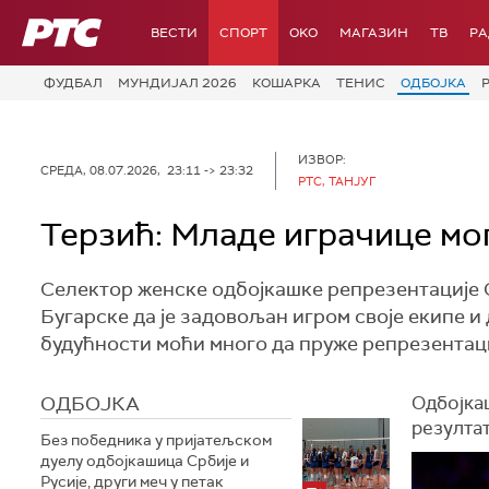
РТС
ВЕСТИ
СПОРТ
OKO
МАГАЗИН
ТВ
Р
ФУДБАЛ
МУНДИЈАЛ 2026
КОШАРКА
ТЕНИС
ОДБОЈКА
ИЗВОР:
СРЕДА, 08.07.2026, 23:11 -> 23:32
РТС, ТАНЈУГ
Терзић: Младе играчице мо
Селектор женске одбојкашке репрезентације С
Бугарске да је задовољан игром своје екипе и 
будућности моћи много да пруже репрезентаци
ОДБОЈКА
Одбојка
резултат
Без победника у пријатељском
дуелу одбојкашица Србије и
Русије, други меч у петак