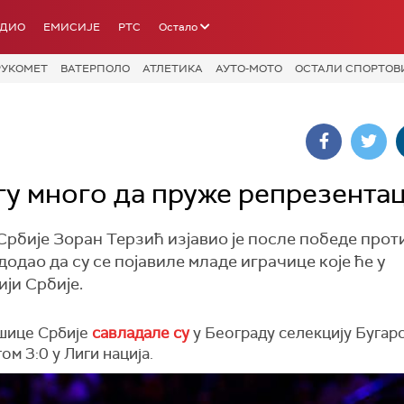
АДИО
ЕМИСИЈЕ
РТС
Остало
РУКОМЕТ
ВАТЕРПОЛО
АТЛЕТИКА
АУТО-МОТО
ОСТАЛИ СПОРТОВ
гу много да пруже репрезентац
рбије Зоран Терзић изјавио је после победе прот
додао да су се појавиле младе играчице које ће у
ји Србије.
шице Србије
савладале су
у Београду селекцију Бугар
ом 3:0 у Лиги нација.