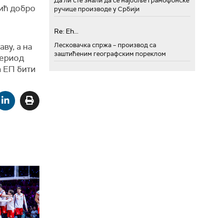
Да ли сте знали да се најбоље грамофонске
вић добро
ручице производе у Србији
Re: Eh...
Лесковачка спржа – производ са
аву, а на
заштићеним географским пореклом
период
а ЕП бити