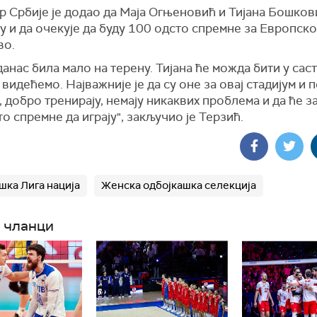
р Србије је додао да Маја Огњеновић и Тијана Бошко
у и да очекује да буду 100 одсто спремне за Европско
во.
 данас била мало на терену. Тијана ће можда бити у саст
 видећемо. Најважније је да су оне за овај стадијум и 
 добро тренирају, немају никаквих проблема и да ће з
о спремне да играју", закључио је Терзић.
шка Лига нација
Женска одбојкашка селекција
 чланци