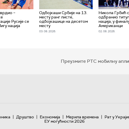
врдио –
Одбојкаши Србије на 13.
Никола Грбић 
ке
месту ранг листе,
одбранио титул
ације Русије се
одбојкашице на десетом
нација, у финал
Лигу нација
месту
Американци
03. 08. 2026.
02. 08. 2026.
Преузмите РТС мобилну апли
|
|
|
|
оника
Друштво
Економија
Мерила времена
Рат у Украји
ЕУ могућности 2026