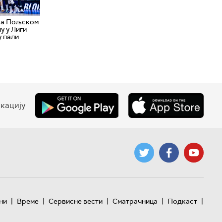
са Пољском
у у Лиги
у пали
кацију
|
|
|
|
|
ни
Време
Сервисне вести
Сматрачница
Подкаст