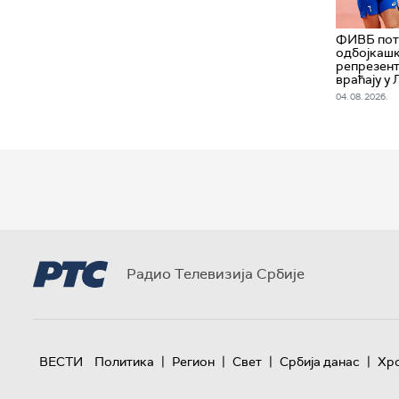
ФИВБ пот
одбојкаш
репрезент
враћају у 
04. 08. 2026.
Радио Телевизија Србије
|
|
|
|
ВЕСТИ
Политика
Регион
Свет
Србија данас
Хр