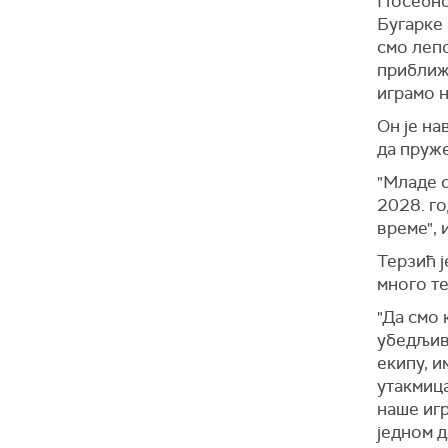
Посебно 
Бугарке 
смо лепо
приближа
играмо н
Он је на
да пруже
"Младе с
2028. г
време", 
Терзић ј
много т
"Да смо 
убедљив
екипу, и
утакмица
наше игр
једном д