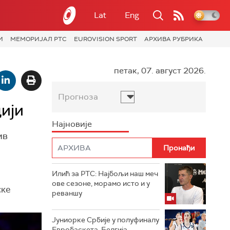
Lat
Eng
И
МЕМОРИЈАЛ РТС
EUROVISION SPORT
АРХИВА РУБРИКА
петак, 07. август 2026.
Прогноза
ији
Најновије
ив
Илић за РТС: Најбољи наш меч
ове сезоне, морамо исто и у
ске
реваншу
Јуниорке Србије у полуфиналу
Евробаскета, Белгија