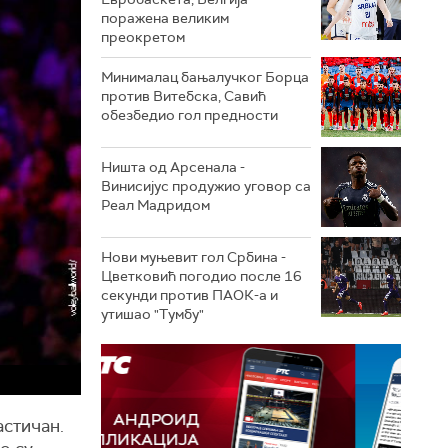
поражена великим
преокретом
Минималац бањалучког Борца
против Витебска, Савић
обезбедио гол предности
Ништа од Арсенала -
Винисијус продужио уговор са
Реал Мадридом
Нови муњевит гол Србина -
Цветковић погодио после 16
секунди против ПАОК-а и
утишао "Тумбу"
астичан.