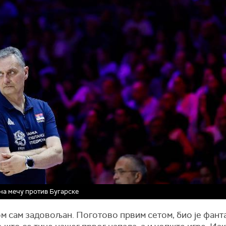
на мечу против Бугарске
м сам задовољан. Поготово првим сетом, био је фант