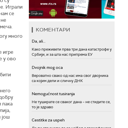
о су
е. Играли
нам се
 не
 меча.
КОМЕНТАРИ
могу много
Da, ali...
Како преживети прва три дана катастрофе у
е игре
Србији, и за шта нас припрема ЕУ
е у ово
Dvojnik mog oca
 бити
Вероватно свако од нас има свог двојника
са којим дели и сличну ДНК
 него
Nemogućnost tusiranja
 добру
Не туширате се сваког дана – не стидите се,
и лака
то је здраво
лија,
 још
Cestitke za uspeh