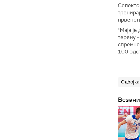
Селекто
тренирај
првенст
"Маја је
терену –
спремне,
100 одст
Одбојка
Везани