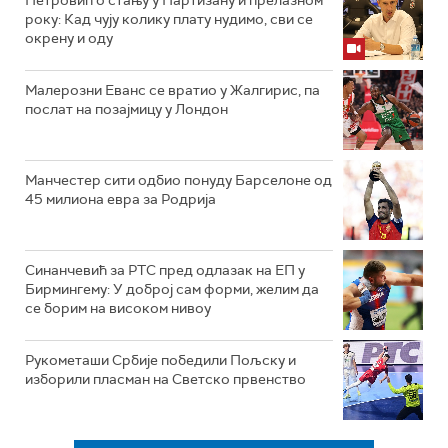
Петровић о стању у Партизану и прелазном
року: Кад чују колику плату нудимо, сви се
окрену и оду
Малерозни Еванс се вратио у Жалгирис, па
послат на позајмицу у Лондон
Манчестер сити одбио понуду Барселоне од
45 милиона евра за Родрија
Синанчевић за РТС пред одлазак на ЕП у
Бирмингему: У доброј сам форми, желим да
се борим на високом нивоу
Рукометаши Србије победили Пољску и
изборили пласман на Светско првенство