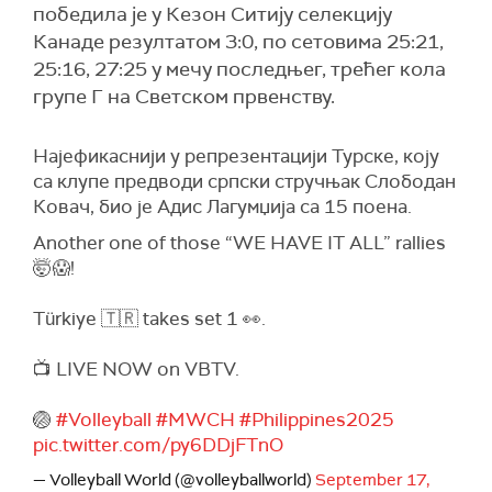
победила је у Кезон Ситију селекцију
Канаде резултатом 3:0, по сетовима 25:21,
25:16, 27:25 у мечу последњег, трећег кола
групе Г на Светском првенству.
Најефикаснији у репрезентацији Турске, коју
са клупе предводи српски стручњак Слободан
Ковач, био је Адис Лагумџија са 15 поена.
Another one of those “WE HAVE IT ALL” rallies
🤯😱!
Türkiye 🇹🇷 takes set 1 👀.
📺 LIVE NOW on VBTV.
🏐
#Volleyball
#MWCH
#Philippines2025
pic.twitter.com/py6DDjFTnO
— Volleyball World (@volleyballworld)
September 17,