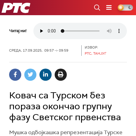
РТС
Читај ми!
ИЗВОР:
СРЕДА, 17.09.2025, 09:57 -> 09:59
РТС, ТАНЈУГ
Ковач са Турском без
пораза окончао групну
фазу Светског првенства
Мушка одбојкашка репрезентација Турске