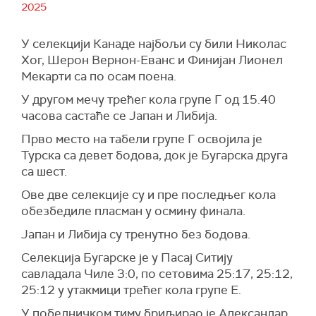
2025
У селекцији Канаде најбољи су били Николас
Хог, Шерон Вернон-Еванс и Финијан Лионел
Мекарти са по осам поена.
У другом мечу трећег кола групе Г од 15.40
часова састаће се Јапан и Либија.
Прво место на табели групе Г освојила је
Турска са девет бодова, док је Бугарска друга
са шест.
Ове две селекције су и пре последњег кола
обезбедиле пласман у осмину финала.
Јапан и Либија су тренутно без бодова.
Селекција Бугарске је у Пасај Ситију
савладала Чиле 3:0, по сетовима 25:17, 25:12,
25:12 у утакмици трећег кола групе Е.
У победничком тиму бриљирао је Александар