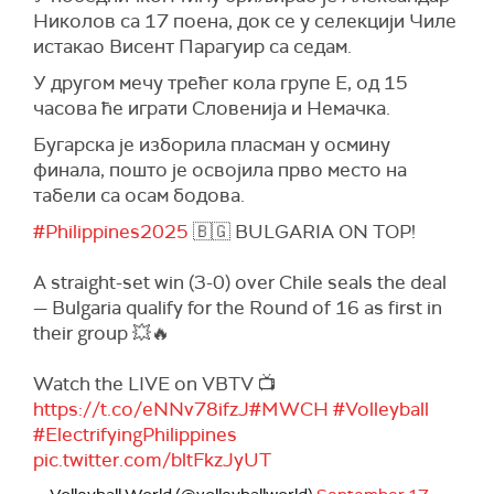
Николов са 17 поена, док се у селекцији Чиле
истакао Висент Парагуир са седам.
У другом мечу трећег кола групе Е, од 15
часова ће играти Словенија и Немачка.
Бугарска је изборила пласман у осмину
финала, пошто је освојила прво место на
табели са осам бодова.
#Philippines2025
🇧🇬 BULGARIA ON TOP!
A straight-set win (3-0) over Chile seals the deal
— Bulgaria qualify for the Round of 16 as first in
their group 💥🔥
Watch the LIVE on VBTV 📺
https://t.co/eNNv78ifzJ
#MWCH
#Volleyball
#ElectrifyingPhilippines
pic.twitter.com/bltFkzJyUT