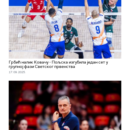
Грбић налик Ковачу - Пољска изгубила један сет у
групној фази Светског првенства
17. 09. 2025.