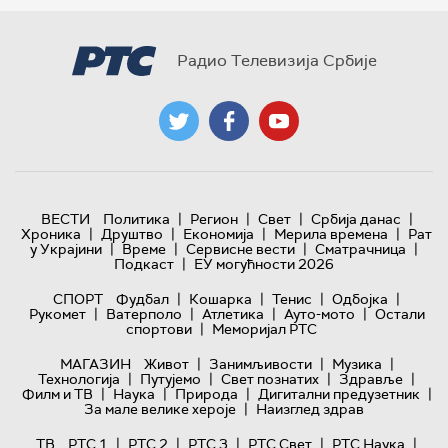
Радио Телевизија Србије
|
|
|
|
ВЕСТИ
Политика
Регион
Свет
Србија данас
|
|
|
|
Хроника
Друштво
Економија
Мерила времена
Рат
|
|
|
|
у Украјини
Време
Сервисне вести
Сматрачница
|
Подкаст
ЕУ могућности 2026
|
|
|
|
СПОРТ
Фудбал
Кошарка
Тенис
Одбојка
|
|
|
|
Рукомет
Ватерполо
Атлетика
Ауто-мото
Остали
|
спортови
Меморијал РТС
|
|
|
МАГАЗИН
Живот
Занимљивости
Музика
|
|
|
|
Технологијa
Путујемо
Свет познатих
Здравље
|
|
|
|
Филм и ТВ
Наука
Природа
Дигитални предузетник
|
За мале велике хероје
Наизглед здрав
|
|
|
|
|
ТВ
РТС 1
РТС 2
РТС 3
РТС Свет
РТС Наука