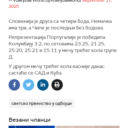
— Volleyball World (@volleyballworld)
September 17,
2025
Словенија је друга са четири бода, Немачка
има три, а Чиле је последњи без бодова.
Репрезентација Португалије је победила
Колумбију 3:2, по сетовима 23:25, 21:25,
25:20, 25:21 и 15:11 у мечу трећег кола групе
Д.
У другом мечу трећег кола касније данас
састаће се САД и Куба.
светско првенство у одбојци
Везани чланци