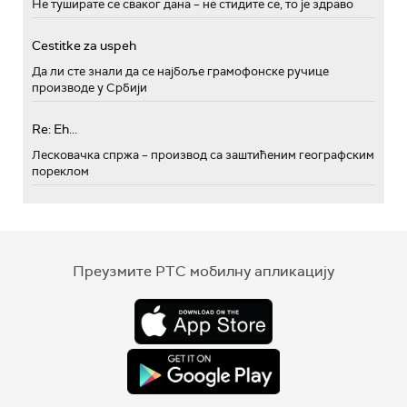
Не туширате се сваког дана – не стидите се, то је здраво
Cestitke za uspeh
Да ли сте знали да се најбоље грамофонске ручице
производе у Србији
Re: Eh...
Лесковачка спржа – производ са заштићеним географским
пореклом
Преузмите РТС мобилну апликацију