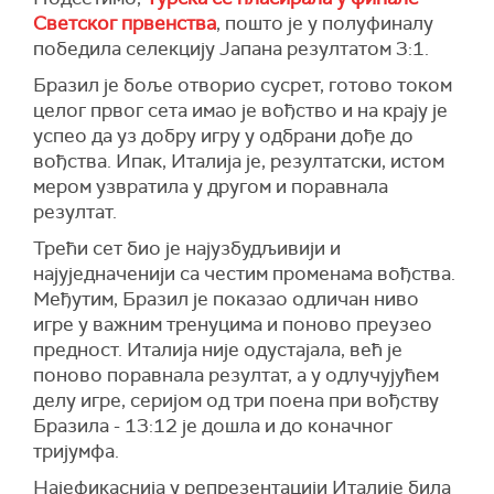
Светског првенства
, пошто је у полуфиналу
победила селекцију Јапана резултатом 3:1.
Бразил је боље отворио сусрет, готово током
целог првог сета имао је вођство и на крају је
успео да уз добру игру у одбрани дође до
вођства. Ипак, Италија је, резултатски, истом
мером узвратила у другом и поравнала
резултат.
Трећи сет био је најузбудљивији и
најуједначенији са честим променама вођства.
Међутим, Бразил је показао одличан ниво
игре у важним тренуцима и поново преузео
предност. Италија није одустајала, већ је
поново поравнала резултат, а у одлучујућем
делу игре, серијом од три поена при вођству
Бразила - 13:12 је дошла и до коначног
тријумфа.
Најефикаснија у репрезентацији Италије била