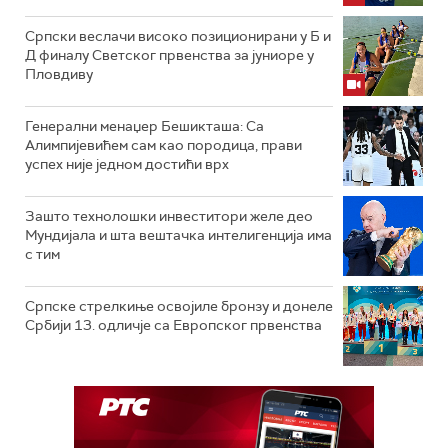
Српски веслачи високо позиционирани у Б и
Д финалу Светског првенства за јуниоре у
Пловдиву
Генерални менаџер Бешикташа: Са
Алимпијевићем сам као породица, прави
успех није једном достићи врх
Зашто технолошки инвеститори желе део
Мундијала и шта вештачка интелигенција има
с тим
Српске стрелкиње освојиле бронзу и донеле
Србији 13. одличје са Европског првенства