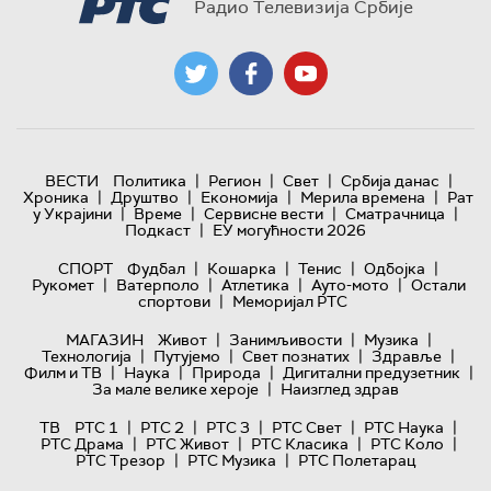
Радио Телевизија Србије
|
|
|
|
ВЕСТИ
Политика
Регион
Свет
Србија данас
|
|
|
|
Хроника
Друштво
Економија
Мерила времена
Рат
|
|
|
|
у Украјини
Време
Сервисне вести
Сматрачница
|
Подкаст
ЕУ могућности 2026
|
|
|
|
СПОРТ
Фудбал
Кошарка
Тенис
Одбојка
|
|
|
|
Рукомет
Ватерполо
Атлетика
Ауто-мото
Остали
|
спортови
Меморијал РТС
|
|
|
МАГАЗИН
Живот
Занимљивости
Музика
|
|
|
|
Технологијa
Путујемо
Свет познатих
Здравље
|
|
|
|
Филм и ТВ
Наука
Природа
Дигитални предузетник
|
За мале велике хероје
Наизглед здрав
|
|
|
|
|
ТВ
РТС 1
РТС 2
РТС 3
РТС Свет
РТС Наука
|
|
|
|
РТС Драма
РТС Живот
РТС Класика
РТС Коло
|
|
РТС Трезор
РТС Музика
РТС Полетарац