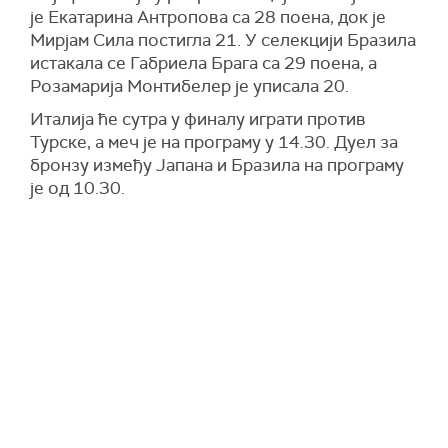
је Екатарина Антропова са 28 поена, док је
Мирјам Сила постигла 21. У селекцији Бразила
истакала се Габриела Брага са 29 поена, а
Розамарија Монтибелер је уписала 20.
Италија ће сутра у финалу играти против
Турске, а меч је на програму у 14.30. Дуел за
бронзу између Јапана и Бразила на програму
је од 10.30.