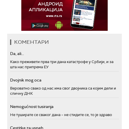
КОМЕНТАРИ
Da, ali...
Како преживети прва три дана катастрофе у Србији, и за
шта нас припрема ЕУ
Dvojnik mog oca
Вероватно свако од нас има свог двојника са којим дели и
сличну ДНК
Nemogućnost tusiranja
Не туширате се сваког дана – не стидите се, то је здраво
Cestitke za uspeh