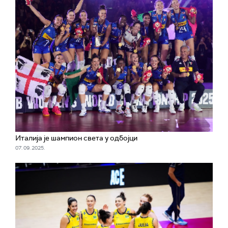
Италија је шампион света у одбојци
07. 09. 2025.