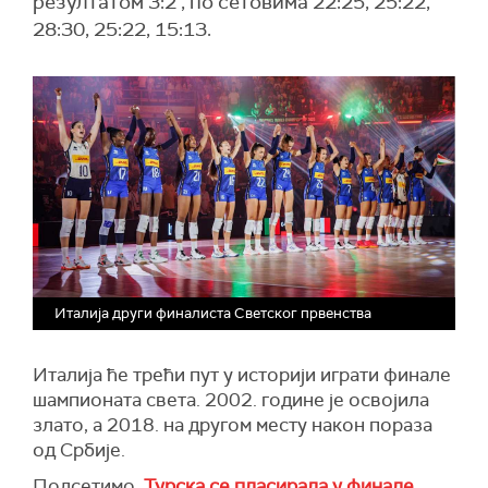
резултатом 3:2 , по сетовима 22:25, 25:22,
28:30, 25:22, 15:13.
Италија други финалиста Светског првенства
Италија ће трећи пут у историји играти финале
шампионата света. 2002. године је освојила
злато, а 2018. на другом месту након пораза
од Србије.
Подсетимо,
Турска се пласирала у финале