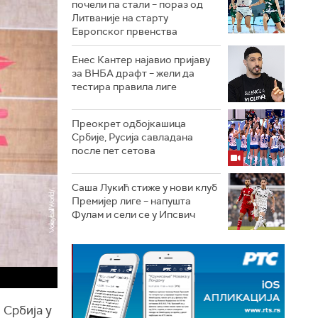
почели па стали – пораз од
Литваније на старту
Европског првенства
Енес Кантер најавио пријаву
за ВНБА драфт – жели да
тестира правила лиге
Преокрет одбојкашица
Србије, Русија савладана
после пет сетова
Саша Лукић стиже у нови клуб
Премијер лиге – напушта
Фулам и сели се у Ипсвич
 Србија у