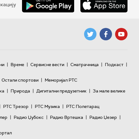
кацију
|
|
|
|
|
ни
Време
Сервисне вести
Сматрачница
Подкаст
|
Остали спортови
Меморијал РТС
|
|
|
ка
Природа
Дигитални предузетник
За мале велике
|
|
|
РТС Трезор
РТС Музика
РТС Полетарац
|
|
|
|
лер
Радио Џубокс
Радио Вртешка
Радио Џезер
ортал