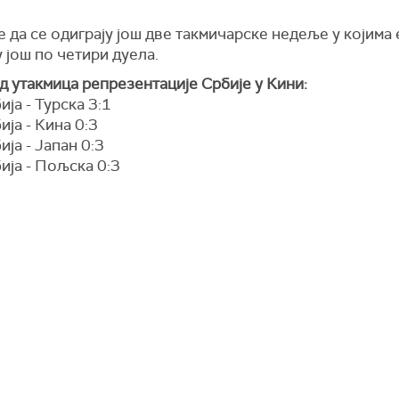
е да се одиграју још две такмичарске недеље у којима
 још по четири дуела.
 утакмица репрезентације Србије у Кини:
ија - Турска 3:1
ија - Кина 0:3
ија - Јапан 0:3
ија - Пољска 0:3