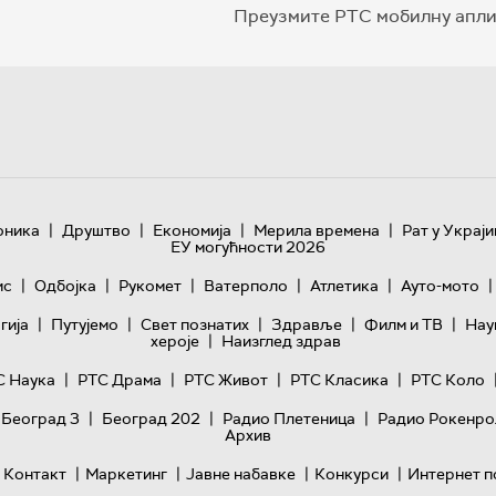
Преузмите РТС мобилну апли
|
|
|
|
оника
Друштво
Економија
Мерила времена
Рат у Украји
ЕУ могућности 2026
|
|
|
|
|
|
ис
Одбојка
Рукомет
Ватерполо
Атлетика
Ауто-мото
|
|
|
|
|
гијa
Путујемо
Свет познатих
Здравље
Филм и ТВ
Нау
|
хероје
Наизглед здрав
|
|
|
|
С Наука
РТС Драма
РТС Живот
РТС Класика
РТС Коло
|
|
|
 Београд 3
Београд 202
Радио Плетеница
Радио Рокенро
Архив
|
|
|
|
Контакт
Маркетинг
Јавне набавке
Конкурси
Интернет п