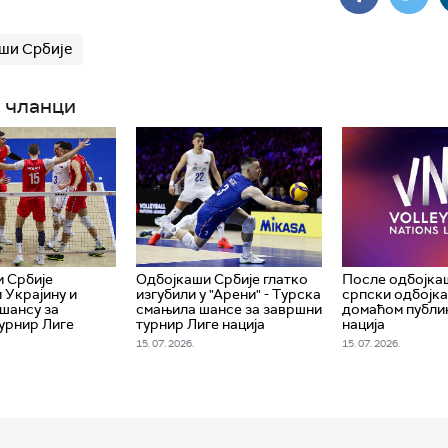
ши Србије
 чланци
 Србије
Одбојкаши Србије глатко
После одбојкаш
 Украјину и
изгубили у "Арени" - Турска
српски одбојк
шансу за
смањила шансе за завршни
домаћом публи
урнир Лиге
турнир Лиге нација
нација
15. 07. 2026.
15. 07. 2026.