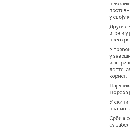
неколико
противни
у своју 
Други се
игре и у
преокрен
У трећем
у завршн
искоришћ
лопте, а
корист.
Најефика
Пореба ј
У екипи 
пратио 
Србија с
су забел