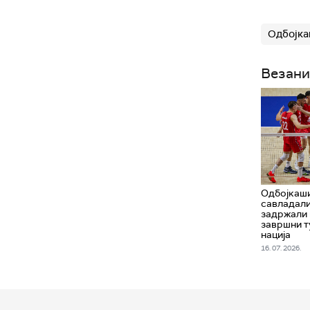
Одбојка
Везани
Одбојкаши
савладали
задржали 
завршни т
нација
16. 07. 2026.