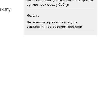
Да ли сте знали да се најбоље грамофонске
ручице производе у Србији
 екипу
Re: Eh...
Лесковачка спржа – производ са
заштићеним географским пореклом