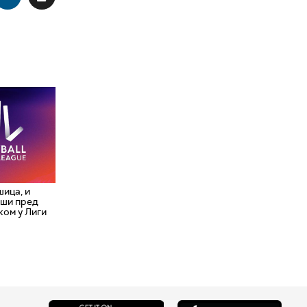
ица, и
аши пред
ком у Лиги