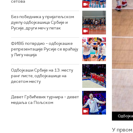
сетова
Без победника у пријатељском
дуелу одбојкашица Србије и
Русије, други меч у петак
ФИВБ потврдио – одбојкашке
репрезентације Русије се враћају
у Лигу нација
Одбојкаши Србије на 13. месту
ранг листе, одбојкашице на
десетом месту
Девет Грбићевих турнира – девет
медаља са Пољском
Одбојка
У првом 