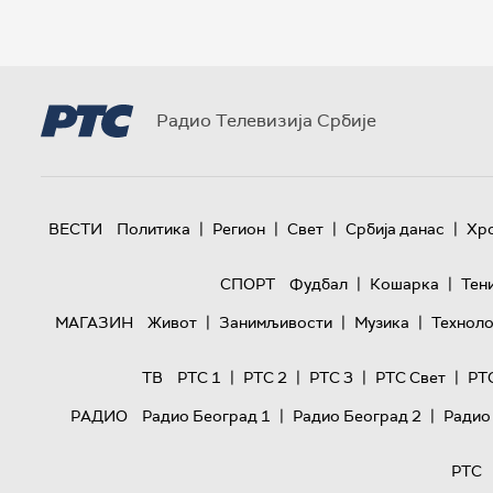
Радио Телевизија Србије
|
|
|
|
ВЕСТИ
Политика
Регион
Свет
Србија данас
Хр
|
|
СПОРТ
Фудбал
Кошарка
Тен
|
|
|
МАГАЗИН
Живот
Занимљивости
Музика
Техноло
|
|
|
|
ТВ
РТС 1
РТС 2
РТС 3
РТС Свет
РТ
|
|
РАДИО
Радио Београд 1
Радио Београд 2
Радио
РТС