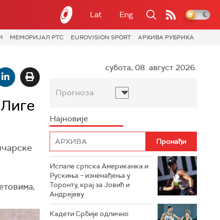
Lat
Eng
И
МЕМОРИЈАЛ РТС
EUROVISION SPORT
АРХИВА РУБРИКА
субота, 08. август 2026.
Прогноза
 Лиге
Најновије
мичарске
Испале српска Американка и
Рускиња – изненађења у
Торонту, крај за Јовић и
етовима,
Андрејеву
Кадети Србије одлично