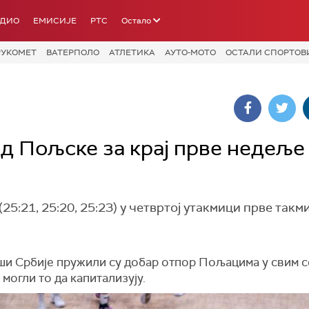
АДИО
ЕМИСИЈЕ
РТС
Остало
РУКОМЕТ
ВАТЕРПОЛО
АТЛЕТИКА
АУТО-МОТО
ОСТАЛИ СПОРТОВ
д Пољске за крај прве недеље
25:21, 25:20, 25:23) у четвртој утакмици прве так
ши Србије пружили су добар отпор Пољацима у свим с
 могли то да капитализују.