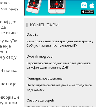
татка,
сет крају
 овај део
КОМЕНТАРИ
 да
аше екипе.
Da, ali...
ку да уђе
Како преживети прва три дана катастрофе у
Србији, и за шта нас припрема ЕУ
а није
 меч
Dvojnik mog oca
 у своју
Вероватно свако од нас има свог двојника
са којим дели и сличну ДНК
14 поена,
Nemogućnost tusiranja
вет га је
Не туширате се сваког дана – не стидите се,
то је здраво
одбојкаши
Cestitke za uspeh
езултатом