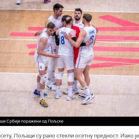
ши Србије поражени од Пољске
сету, Пољаци су рано стекли осетну предност. Иако је