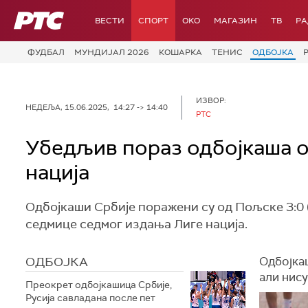
РТС
ВЕСТИ
СПОРТ
OKO
МАГАЗИН
ТВ
Р
ФУДБАЛ
МУНДИЈАЛ 2026
КОШАРКА
ТЕНИС
ОДБОЈКА
ИЗВОР:
НЕДЕЉА, 15.06.2025, 14:27 -> 14:40
РТС
Убедљив пораз одбојкаша о
нација
Одбојкаши Србије поражени су од Пољске 3:0 (
седмице седмог издања Лиге нација.
ОДБОЈКА
Одбојка
али нису
Преокрет одбојкашица Србије,
Русија савладана после пет