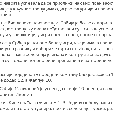
 наврата успевала да се приближи на само поен заос
к је у кључним тренуцима одиграо сигурније и привео 
корист.
т је био далеко неизвеснији. Србија је боље отворила
 једном тренутку имала вођство, али су Пољаци успели
у и у завршници, у игри поен за поен, сломе отпор н
 сету Србија је поново била у игри, чак је имала прили
ицу на разлику и избори четврти сет. Ипак, ни та шанс
ена – наша селекција је имала и контру за спас друге
ли су Пољаци поново били прецизнији и затворили меч
снији појединац у победничком тиму био је Сасак са 
е додао 12, а Жалпук 10.
Србије Машуловић је успео да освоји 10 поена, а са де
капитен Ивовић.
е из Кине враћа са учинком 1–3. Једину победу наши 
ежили на старту турнира, против селекције Турске, р