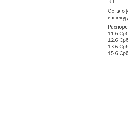
3:1.
Остало ј
ишчекују
Распоред
11.6 Срб
12.6 Срб
13.6 Срб
15.6 Срб