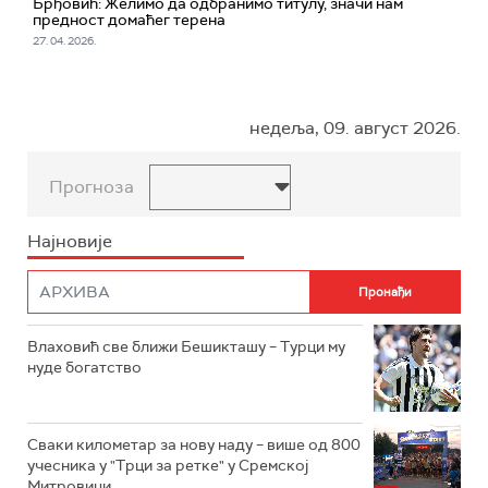
Брђовић: Желимо да одбранимо титулу, значи нам
предност домаћег терена
27. 04. 2026.
недеља, 09. август 2026.
Прогноза
Најновије
Влаховић све ближи Бешикташу – Турци му
нуде богатство
Сваки километар за нову наду – више од 800
учесника у "Трци за ретке" у Сремској
Митровици