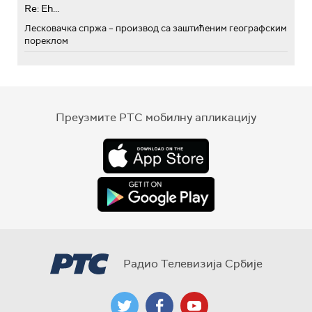
Re: Eh...
Лесковачка спржа – производ са заштићеним географским
пореклом
Преузмите РТС мобилну апликацију
Радио Телевизија Србије