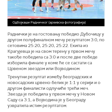
Одбојкаши Радничког (архивска фотографија)
Раднички је на гостовању победио Дубочицу у
другом полуфиналном мечу резултатом 3:0, по
сетовима 25:20, 25:20, 25:22. Екипа из
Крагујевца је на свом терену у првом мечу
такође победила са 3:0 и после две победе
изборила финале у коме ће се састати са
Црвеном звездом или Војводином.
Тренутни резултат између београдских и
новосадских црвено-белих је 1:1 у серији и о
другом финалисти одлучиће трећи меч.
Звезда је победила у првом мечу у Новом
Саду са 3:1, а Војводина је у Београду
узвратила истим резултатом.