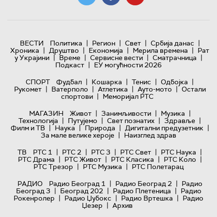
|
|
|
|
ВЕСТИ
Политика
Регион
Свет
Србија данас
|
|
|
|
Хроника
Друштво
Економија
Мерила времена
Рат
|
|
|
|
у Украјини
Време
Сервисне вести
Сматрачница
|
Подкаст
ЕУ могућности 2026
|
|
|
|
СПОРТ
Фудбал
Кошарка
Тенис
Одбојка
|
|
|
|
Рукомет
Ватерполо
Атлетика
Ауто-мото
Остали
|
спортови
Меморијал РТС
|
|
|
МАГАЗИН
Живот
Занимљивости
Музика
|
|
|
|
Технологијa
Путујемо
Свет познатих
Здравље
|
|
|
|
Филм и ТВ
Наука
Природа
Дигитални предузетник
|
За мале велике хероје
Наизглед здрав
|
|
|
|
|
ТВ
РТС 1
РТС 2
РТС 3
РТС Свет
РТС Наука
|
|
|
|
РТС Драма
РТС Живот
РТС Класика
РТС Коло
|
|
РТС Трезор
РТС Музика
РТС Полетарац
|
|
РАДИО
Радио Београд 1
Радио Београд 2
Радио
|
|
|
Београд 3
Београд 202
Радио Плетеница
Радио
|
|
|
Рокенролер
Радио Џубокс
Радио Вртешка
Радио
|
Џезер
Архив