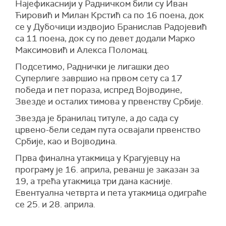
Најефикаснији у Радничком били су Иван
Ћировић и Милан Крстић са по 16 поена, док
се у Дубочици издвојио Бранислав Радојевић
са 11 поена, док су по девет додали Марко
Максимовић и Алекса Поломац.
Подсетимо, Раднички је лигашки део
Суперлиге завршио на првом сету са 17
победа и пет пораза, испред Војводине,
Звезде и осталих тимова у првенству Србије.
Звезда је бранилац титуле, а до сада су
црвено-бели седам пута освајали првенство
Србије, као и Војводина.
Прва финална утакмица у Крагујевцу на
програму је 16. априла, реванш је заказан за
19, а трећа утакмица три дана касније.
Евентуална четврта и пета утакмица одиграће
се 25. и 28. априла.