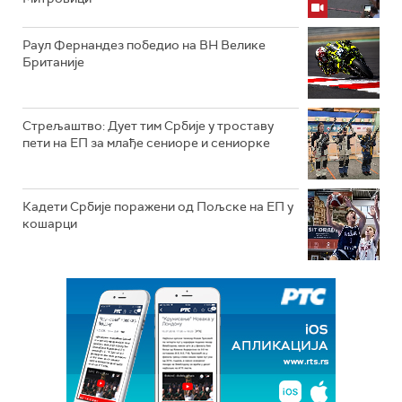
Раул Фернандез победио на ВН Велике
Британије
Стрељаштво: Дует тим Србије у троставу
пети на ЕП за млађе сениоре и сениорке
Кадети Србије поражени од Пољске на ЕП у
кошарци