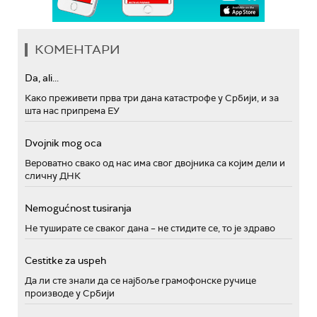
КОМЕНТАРИ
Da, ali...
Како преживети прва три дана катастрофе у Србији, и за
шта нас припрема ЕУ
Dvojnik mog oca
Вероватно свако од нас има свог двојника са којим дели и
сличну ДНК
Nemogućnost tusiranja
Не туширате се сваког дана – не стидите се, то је здраво
Cestitke za uspeh
Да ли сте знали да се најбоље грамофонске ручице
производе у Србији