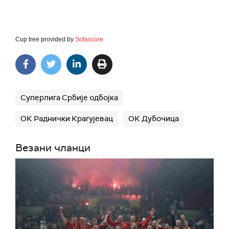
Cup tree provided by
Sofascore
Суперлига Србије одбојка
ОК Раднички Крагујевац
ОК Дубочица
Везани чланци