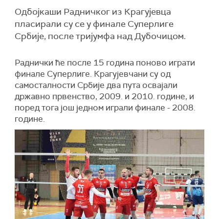
Одбојкаши Радничког из Крагујевца
пласирали су се у финале Суперлиге
Србије, после тријумфа над Дубочицом.
Раднички ће после 15 година поново играти
финале Суперлиге. Крагујевчани су од
самосталности Србије два пута освајали
државно првенство, 2009. и 2010. године, и
поред тога још једном играли финале - 2008.
године.