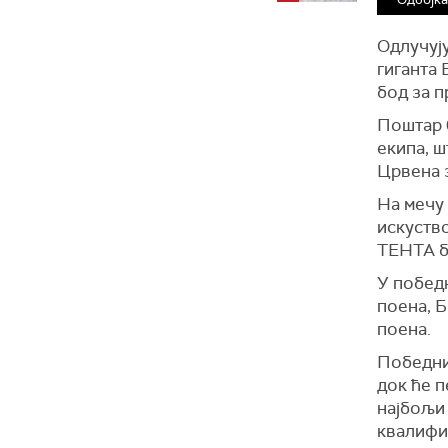
Одлучују
гиганта 
бод за п
Поштар 0
екипа, ш
Црвена 
На мечу 
искуство
ТЕНТА б
У победн
поена, Б
поена.
Победни
док ће п
најбољи
квалифи