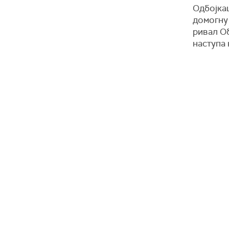
Одбојкаш
домогну
ривал О
наступа