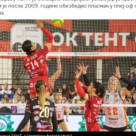
и је после 2009. године обезбедио пласман у плеј-оф
а.
шице ТЕНТ-а (архивска фотографија)