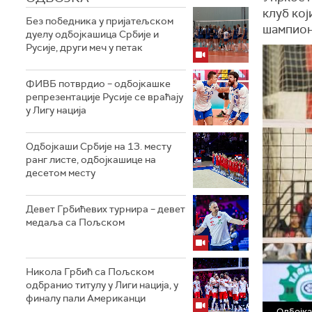
клуб кој
Без победника у пријатељском
шампион
дуелу одбојкашица Србије и
Русије, други меч у петак
ФИВБ потврдио – одбојкашке
репрезентације Русије се враћају
у Лигу нација
Одбојкаши Србије на 13. месту
ранг листе, одбојкашице на
десетом месту
Девет Грбићевих турнира – девет
медаља са Пољском
Никола Грбић са Пољском
одбранио титулу у Лиги нација, у
финалу пали Американци
Одбојка