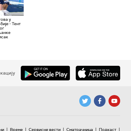
това у
бије - Тент
ог
љанке
исак
кацију
|
|
|
|
|
ни
Време
Сервисне вести
Сматрачница
Подкаст