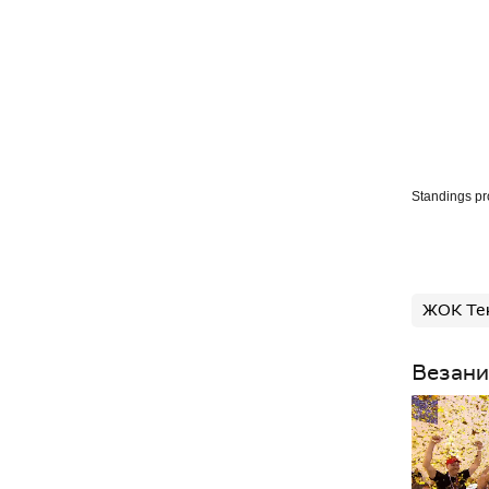
Standings p
ЖОК Те
Везани