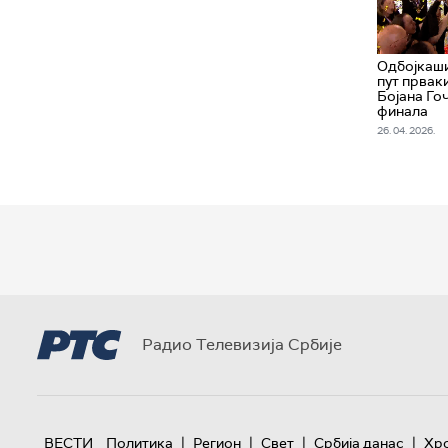
Одбојкаши
пут првак
Бојана Го
финала
26. 04. 2026.
Радио Телевизија Србије
|
|
|
|
ВЕСТИ
Политика
Регион
Свет
Србија данас
Хр