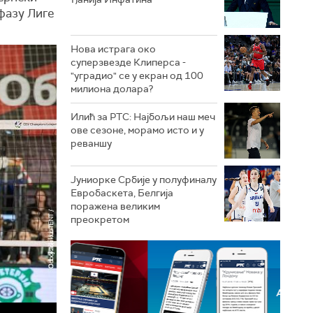
 фазу Лиге
Нова истрага око
суперзвезде Клиперса -
"уградио" се у екран од 100
милиона долара?
Илић за РТС: Најбољи наш меч
ове сезоне, морамо исто и у
реваншу
Јуниорке Србије у полуфиналу
Евробаскета, Белгија
поражена великим
преокретом