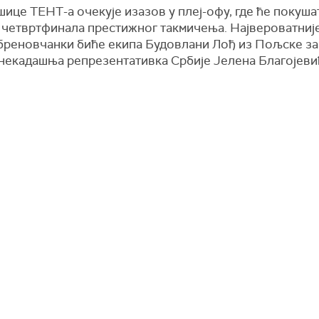
ице ТЕНТ-а очекује изазов у плеј-офу, где ће покуша
 четвртфинала престижног такмичења. Највероватније
бреновчанки биће екипа Будовлани Лођ из Пољске за 
 некадашња репрезентативка Србије Јелена Благојеви