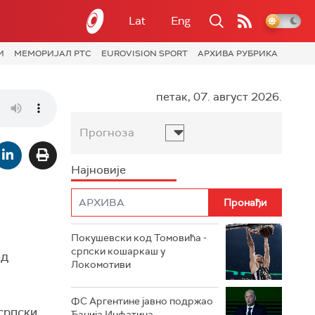
Lat
Eng
И
МЕМОРИЈАЛ РТС
EUROVISION SPORT
АРХИВА РУБРИКА
петак, 07. август 2026.
Прогноза
Најновије
Покушевски код Томовића -
српски кошаркаш у
од
Локомотиви
ФС Аргентине јавно подржао
 српски
Ђанија Инфатина