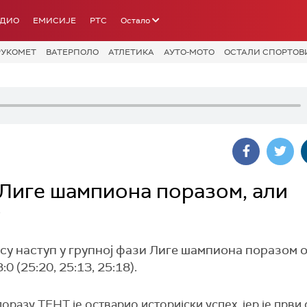
АДИО
ЕМИСИЈЕ
РТС
Остало
РУКОМЕТ
ВАТЕРПОЛО
АТЛЕТИКА
АУТО-МОТО
ОСТАЛИ СПОРТОВ
Лиге шампиона поразом, али
у
у наступ у групној фази Лиге шампиона поразом 
(25:20, 25:13, 25:18).
оразу ТЕНТ је остварио историјски успех, јер је први