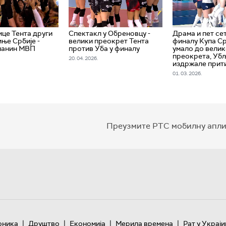
це Тента други
Спектакл у Обреновцу -
Драма и пет се
иње Србије -
велики преокрет Тента
финалу Купа Ср
чанин МВП
против Уба у финалу
умало до велик
преокрета, Уб
20. 04. 2026.
издржале прит
01. 03. 2026.
Преузмите РТС мобилну апли
|
|
|
|
оника
Друштво
Економија
Мерила времена
Рат у Украји