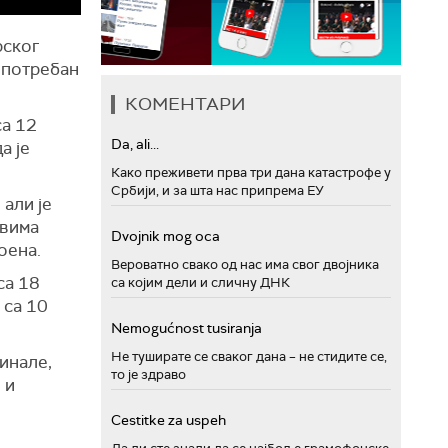
рског
 потребан
КОМЕНТАРИ
са 12
Da, ali...
а је
Како преживети прва три дана катастрофе у
Србији, и за шта нас припрема ЕУ
 али је
овима
Dvojnik mog oca
поена.
Вероватно свако од нас има свог двојника
са 18
са којим дели и сличну ДНК
 са 10
Nemogućnost tusiranja
Не туширате се сваког дана – не стидите се,
инале,
то је здраво
 и
Cestitke za uspeh