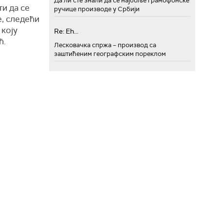
Да ли сте знали да се најбоље грамофонске
ти да се
ручице производе у Србији
, следећи
коју
Re: Eh...
ћ.
Лесковачка спржа – производ са
заштићеним географским пореклом