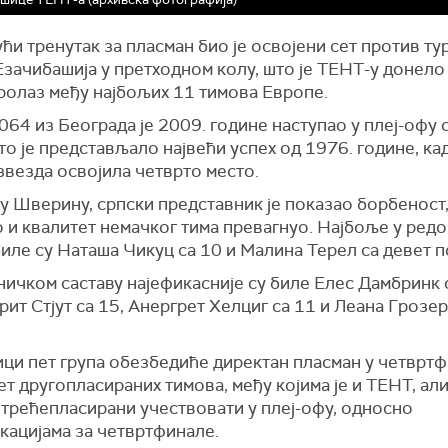
ћи тренутак за пласман био је освојени сет против ту
Езачибашија у претходном колу, што је ТЕНТ-у донело
ролаз међу најбољих 11 тимова Европе.
64 из Београда је 2009. године наступао у плеј-офу 
то је представљало највећи успех од 1976. године, кад
звезда освојила четврто место.
у Шверину, српски представник је показао борбеност,
 и квалитет немачког тима превагнуо. Најбоље у ред
иле су Наташа Чикуц са 10 и Малина Терел са девет 
ичком саставу најефикасније су биле Елес Дамбринк 
рит Стјут са 15, Анергрет Хелциг са 11 и Леана Грозер
ци пет група обезбедиће директан пласман у четвртф
ет другопласираних тимова, међу којима је и ТЕНТ, али
 трећепласирани учествовати у плеј-офу, односно
кацијама за четвртфинале.