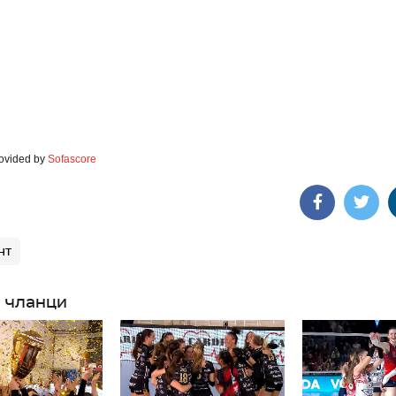
rovided by
Sofascore
нт
 чланци