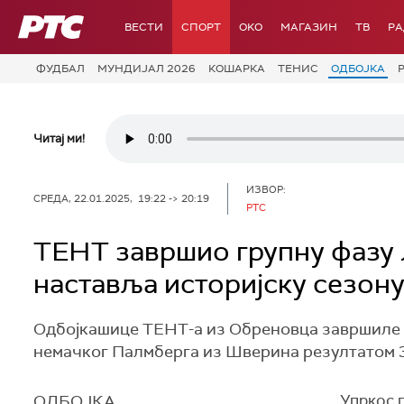
РТС
ВЕСТИ
СПОРТ
OKO
МАГАЗИН
ТВ
Р
ФУДБАЛ
МУНДИЈАЛ 2026
КОШАРКА
ТЕНИС
ОДБОЈКА
Читај ми!
ИЗВОР:
СРЕДА, 22.01.2025, 19:22 -> 20:19
РТС
ТЕНТ завршио групну фазу 
наставља историјску сезон
Одбојкашице ТЕНТ-а из Обреновца завршиле с
немачког Палмберга из Шверина резултатом 3:0 
ОДБОЈКА
Упркос п