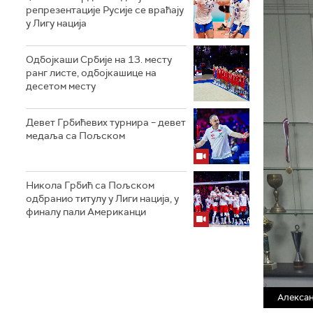
репрезентације Русије се враћају
у Лигу нација
Одбојкаши Србије на 13. месту
ранг листе, одбојкашице на
десетом месту
Девет Грбићевих турнира – девет
медаља са Пољском
Никола Грбић са Пољском
одбранио титулу у Лиги нација, у
финалу пали Американци
Алексан