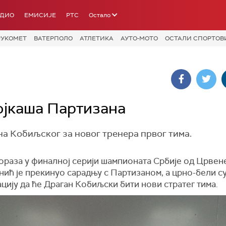
АДИО
ЕМИСИЈЕ
РТС
Остало
РУКОМЕТ
ВАТЕРПОЛО
АТЛЕТИКА
АУТО-МОТО
ОСТАЛИ СПОРТОВ
ојкаша Партизана
а Кобиљског за новог тренера првог тима.
ораза у финалној серији шампионата Србије од Црвене
нић је прекинуо сарадњу с Партизаном, а црно-бели с
ију да ће Драган Кобиљски бити нови стратег тима.