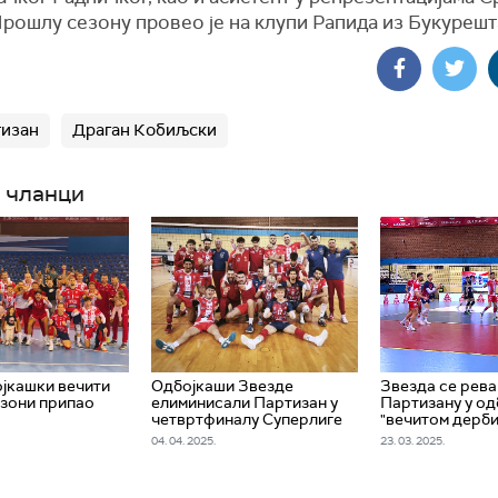
рошлу сезону провео је на клупи Рапида из Букурешт
тизан
Драган Кобиљски
 чланци
јкашки вечити
Одбојкаши Звезде
Звезда се рев
езони припао
елиминисали Партизан у
Партизану у о
четвртфиналу Суперлиге
"вечитом дерби
04. 04. 2025.
23. 03. 2025.