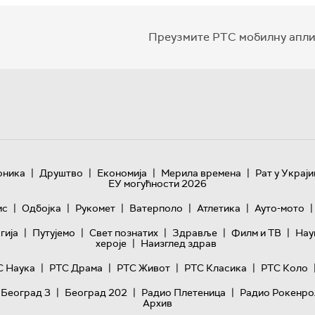
Преузмите РТС мобилну апли
|
|
|
|
оника
Друштво
Економија
Мерила времена
Рат у Украји
ЕУ могућности 2026
|
|
|
|
|
|
ис
Одбојка
Рукомет
Ватерполо
Атлетика
Ауто-мото
|
|
|
|
|
гијa
Путујемо
Свет познатих
Здравље
Филм и ТВ
Нау
|
хероје
Наизглед здрав
|
|
|
|
С Наука
РТС Драма
РТС Живот
РТС Класика
РТС Коло
|
|
|
 Београд 3
Београд 202
Радио Плетеница
Радио Рокенро
Архив