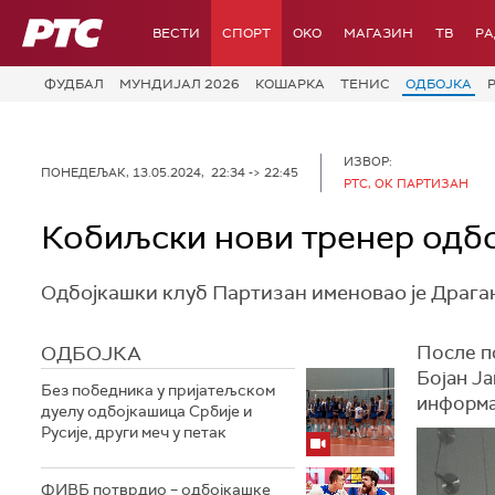
РТС
ВЕСТИ
СПОРТ
OKO
МАГАЗИН
ТВ
Р
ФУДБАЛ
МУНДИЈАЛ 2026
КОШАРКА
ТЕНИС
ОДБОЈКА
ИЗВОР:
ПОНЕДЕЉАК, 13.05.2024, 22:34 -> 22:45
РТС, ОК ПАРТИЗАН
Кобиљски нови тренер одб
Одбојкашки клуб Партизан именовао је Драган
ОДБОЈКА
После п
Бојан Ја
Без победника у пријатељском
информац
дуелу одбојкашица Србије и
Русије, други меч у петак
ФИВБ потврдио – одбојкашке