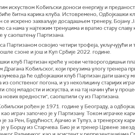
тим искуством Кобиљски доноси енергију и преданост
биће битна карика клуба. Истовремено, Одбојкашки к
 се искрено захваљује досадашњем тренеру, Бојану Ј
био са нама у најтежим тренуцима и вратио стару славу 
се у саопштењу Партизана.
 са Партизаном освојио четири трофеја, укључујући и 
ошле сзоне и још и Куп Србије 2022. године.
ашки клуб Партизан креће у нови четворогодишњи пл
 Драгана Кобиљског, који преузима улогу тренера пр
азумева да ће одбојкашки клуб Партизан дати шансу 
 из сопственог погона, и уз неколицину старијих игра
и спој младости и искуства, и на тај начин ући у проце
 нових вредности", саопштили су из Партизана.
обиљски рођен је 1971. године у Београду, а одбојка
 као играч започео је у Партизану. Током играчке кар
 је за Рен, Будућност, Ајачио и Тулуз, а тренерску кар
је у Борцу из Старчева. Био је и тренер Црвене звезд
ачког Радничког, као и асистент у репрезентацијама С