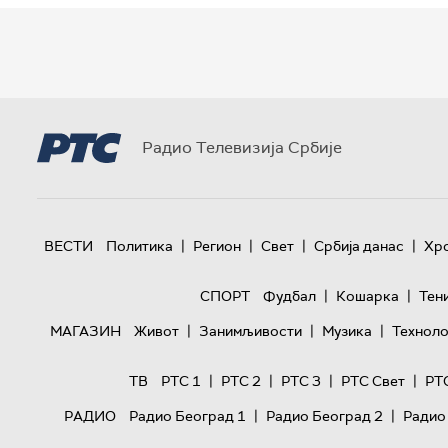
Радио Телевизија Србије
|
|
|
|
ВЕСТИ
Политика
Регион
Свет
Србија данас
Хр
|
|
СПОРТ
Фудбал
Кошарка
Тен
|
|
|
МАГАЗИН
Живот
Занимљивости
Музика
Техноло
|
|
|
|
ТВ
РТС 1
РТС 2
РТС 3
РТС Свет
РТ
|
|
РАДИО
Радио Београд 1
Радио Београд 2
Радио