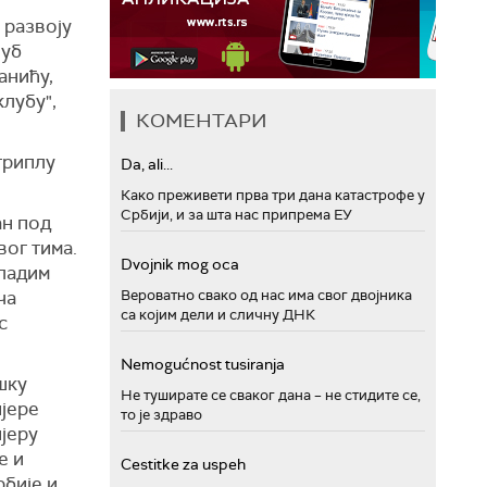
 развоју
луб
анићу,
клубу",
КОМЕНТАРИ
триплу
Da, ali...
Како преживети прва три дана катастрофе у
Србији, и за шта нас припрема ЕУ
ан под
вог тима.
Dvojnik mog oca
младим
Вероватно свако од нас има свог двојника
ча
са којим дели и сличну ДНК
с
Nemogućnost tusiranja
шку
Не туширате се сваког дана – не стидите се,
ијере
то је здраво
ијеру
е и
Cestitke za uspeh
рбије и