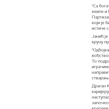
"Са бога
екипе и 
Партизан
који је 
истиче 
Јанић је
круну пр
"Одбојк
вођством
То подр
играчима
направит
стварања
Драган К
каријеру
наступао
започео 
крагујев