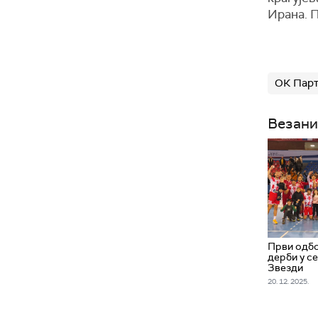
Ирана. П
ОК Пар
Везани
Први одбо
дерби у с
Звезди
20. 12. 2025.