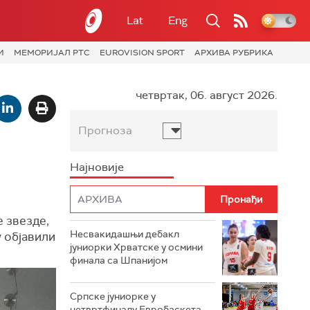
Lat
Eng
И
МЕМОРИЈАЛ РТС
EUROVISION SPORT
АРХИВА РУБРИКА
четвртак, 06. август 2026.
Прогноза
Најновије
 звезде,
Несвакидашњи дебакл
у објавили
јуниорки Хрватске у осмини
финала са Шпанијом
Српске јуниорке у
четвртфиналу Евробаскета,