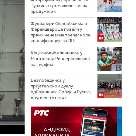
Туркиње промашиле шут за
продужетак
Фудбалери Фенербахчеа и
Ференцвароша повели у
првим мечевима трећег кола
квалификација за ЛШ
Кецмановић елиминсан у
Монтреалу, Риндеркнеш иде
на Тијафоа
Без победника у
пријатељском дуелу
одбојкашица Србије и Русије,
други меч у петак