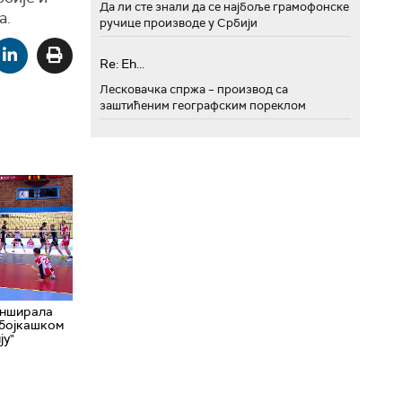
Да ли сте знали да се најбоље грамофонске
а.
ручице производе у Србији
Re: Eh...
Лесковачка спржа – производ са
заштићеним географским пореклом
анширала
дбојкашком
ју"