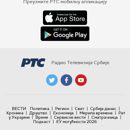
Преузмите РТС мобилну апликацију
Радио Телевизија Србије
|
|
|
|
ВЕСТИ
Политика
Регион
Свет
Србија данас
|
|
|
|
Хроника
Друштво
Економија
Мерила времена
Рат
|
|
|
|
у Украјини
Време
Сервисне вести
Сматрачница
|
Подкаст
ЕУ могућности 2026