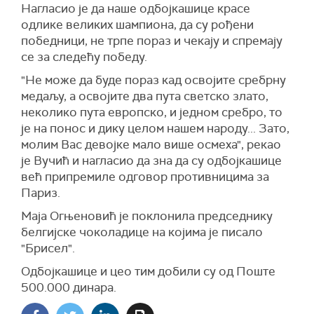
Нагласио је да наше одбојкашице красе
одлике великих шампиона, да су рођени
победници, не трпе пораз и чекају и спремају
се за следећу победу.
"Не може да буде пораз кад освојите сребрну
медаљу, а освојите два пута светско злато,
неколико пута европско, и једном сребро, то
је на понос и дику целом нашем народу... Зато,
молим Вас девојке мало више осмеха", рекао
је Вучић и нагласио да зна да су одбојкашице
већ припремиле одговор противницима за
Париз.
Маја Огњеновић је поклонила председнику
белгијске чоколадице на којима је писало
"Брисел".
Одбојкашице и цео тим добили су од Поште
500.000 динара.