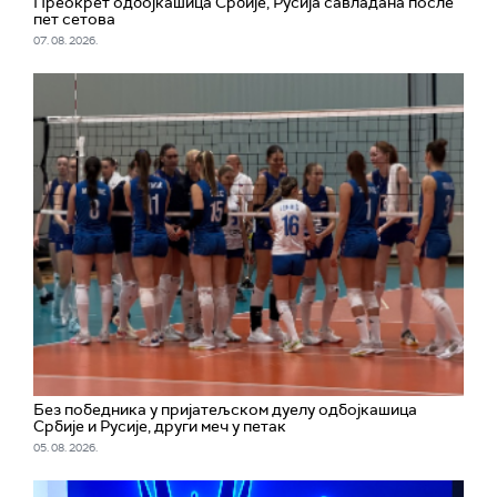
Преокрет одбојкашица Србије, Русија савладана после
пет сетова
07. 08. 2026.
Без победника у пријатељском дуелу одбојкашица
Србије и Русије, други меч у петак
05. 08. 2026.