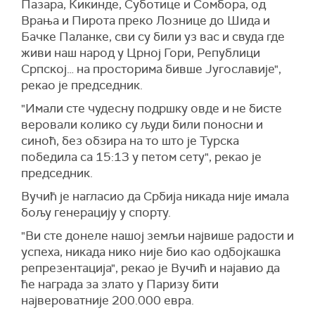
Пазара, Кикинде, Суботице и Сомбора, од
Врања и Пирота преко Лознице до Шида и
Бачке Паланке, сви су били уз вас и свуда где
живи наш народ у Црној Гори, Републици
Српској… на просторима бивше Југославије",
рекао је председник.
"Имали сте чудесну подршку овде и не бисте
веровали колико су људи били поносни и
синоћ, без обзира на то што је Турска
победила са 15:13 у петом сету", рекао је
председник.
Вучи
ћ
је нагласио да Србија никада није имала
бољу генерацију у спорту.
"Ви сте донеле нашој земљи највише радости и
успеха, никада нико није био као одбојкашка
репрезентација", рекао је Вучић и најавио да
ће награда за злато у Паризу бити
највероватније 200.000 евра.