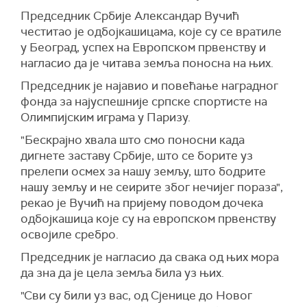
Предс
е
дник Србије Александар Вучић
честитао је одбојкашицама, које су се вратиле
у Београд, успех на Европском првенству и
нагласио да је читава земља поносна на њих.
Председник је најавио и повећање наградног
фонда за најуспешније српске спортисте на
Олимпијским играма у Паризу.
"Бескрајно хвала што смо поносни када
дигнете заставу Србије, што се борите уз
прелепи осмех за нашу земљу, што бодрите
нашу земљу и не сеирите због нечијег пораза",
рекао је Вучић на пријему поводом дочека
одбојкашица које су на европском првенству
освојиле сребро.
Председник је нагласио да свака од њих мора
да зна да је цела земља била уз њих.
"Сви су били уз вас, од Сјенице до Новог