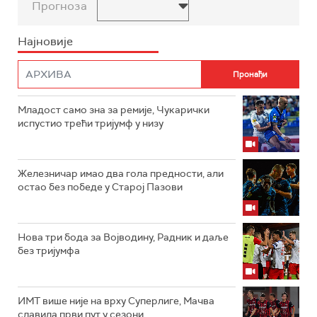
Прогноза
Најновије
Младост само зна за ремије, Чукарички
испустио трећи тријумф у низу
Железничар имао два гола предности, али
остао без победе у Старој Пазови
Нова три бода за Војводину, Радник и даље
без тријумфа
ИМТ више није на врху Суперлиге, Мачва
славила први пут у сезони