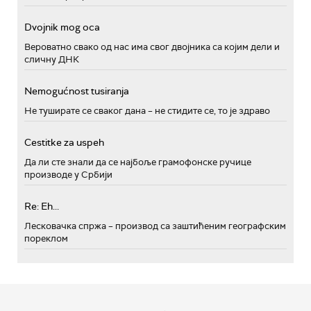
Dvojnik mog oca
Вероватно свако од нас има свог двојника са којим дели и
сличну ДНК
Nemogućnost tusiranja
Не туширате се сваког дана – не стидите се, то је здраво
Cestitke za uspeh
Да ли сте знали да се најбоље грамофонске ручице
производе у Србији
Re: Eh...
Лесковачка спржа – производ са заштићеним географским
пореклом