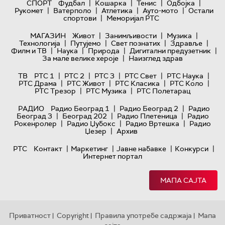
|
|
|
|
СПОРТ
Фудбал
Кошарка
Тенис
Одбојка
|
|
|
|
Рукомет
Ватерполо
Атлетика
Ауто-мото
Остали
|
спортови
Меморијал РТС
|
|
|
МАГАЗИН
Живот
Занимљивости
Музика
|
|
|
|
Технологијa
Путујемо
Свет познатих
Здравље
|
|
|
|
Филм и ТВ
Наука
Природа
Дигитални предузетник
|
За мале велике хероје
Наизглед здрав
|
|
|
|
|
ТВ
РТС 1
РТС 2
РТС 3
РТС Свет
РТС Наука
|
|
|
|
РТС Драма
РТС Живот
РТС Класика
РТС Коло
|
|
РТС Трезор
РТС Музика
РТС Полетарац
|
|
РАДИО
Радио Београд 1
Радио Београд 2
Радио
|
|
|
Београд 3
Београд 202
Радио Плетеница
Радио
|
|
|
Рокенролер
Радио Џубокс
Радио Вртешка
Радио
|
Џезер
Архив
|
|
|
|
РТС
Контакт
Маркетинг
Јавне набавке
Конкурси
Интернет портал
МАПА САЈТА
Приватност
Copyright
Правила употребе садржаја
Мапа
|
|
|