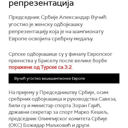
репрезентација
Председник Србије Александар Вучић
угостио је женску одбојкашку
репрезентацију која је на шампионату
Европе освојила сребрну медаљу.
Српске одбојкашице су у финалу
Европског
првенства
у Бриселу после велике борбе
поражене
о
д Турске са 3:2
.
Вучић угостио вицешампионке Европе
На пријему у Председништву Србије, осим
сребрних одбојкашица и руководства Савеза,
били су и министар спорта Зоран Гајић,
државни секретар за спорт Марко Кешељ,
председник Олимпијског комитета Србије
(ОКС) Божидар Маљковић и други.