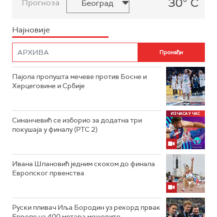
30° C
Прогноза
Најновије
Пајола пропушта мечеве против Босне и
Херцеговине и Србије
Синанчевић се изборио за додатна три
покушаја у финалу (РТС 2)
Ивана Шпановић једним скоком до финала
Европског првенства
Руски пливач Иља Бородин уз рекорд првак
Европе на 400 метара мешовито