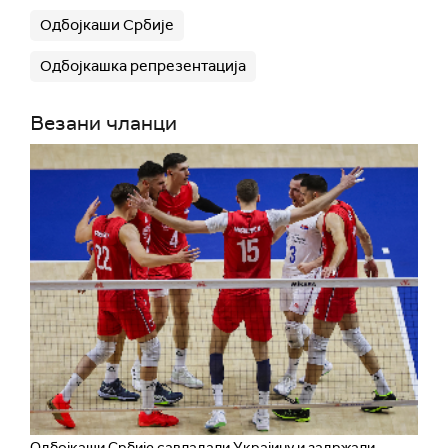
Одбојкаши Србије
Одбојкашка репрезентација
Везани чланци
Одбојкаши Србије савладали Украјину и задржали