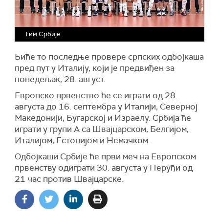
Тим Србије
Биће то последње провере српских одбојкаша
пред пут у Италију, који је предвиђен за
понедељак, 28. август.
Европско првенство ће се играти од 28.
августа до 16. септембра у Италији, Северној
Македонији, Бугарској и Израелу. Србија ће
играти у групи А са Швајцарском, Белгијом,
Италијом, Естонијом и Немачком.
Одбојкаши Србије ће први меч на Европском
првенству одиграти 30. августа у Перуђи од
21 час против Швајцарске.