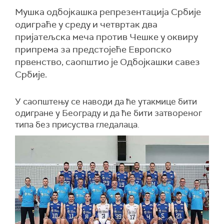
Мушка одбојкашка репрезентација Србије
одиграће у среду и четвртак два
пријатељска меча против Чешке у оквиру
припрема за предстојеће Европско
првенство, саопштио је Одбојкашки савез
Србије.
У саопштењу се наводи да ће утакмице бити
одигране у Београду и да ће бити затвореног
типа без присуства гледалаца.