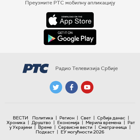
Преузмите РТС мобилну апликацију
Радио Телевизија Србије
|
|
|
|
ВЕСТИ
Политика
Регион
Свет
Србија данас
|
|
|
|
Хроника
Друштво
Економија
Мерила времена
Рат
|
|
|
|
у Украјини
Време
Сервисне вести
Сматрачница
|
Подкаст
ЕУ могућности 2026