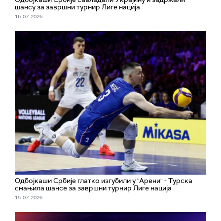
шансу за завршни турнир Лиге нација
16. 07. 2026.
Одбојкаши Србије глатко изгубили у "Арени" - Турска
смањила шансе за завршни турнир Лиге нација
15. 07. 2026.