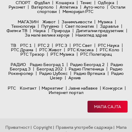
|
|
|
|
СПОРТ
Фудбал
Кошарка
Тенис
Одбојка
|
|
|
|
Рукомет
Ватерполо
Атлетика
Ауто-мото
Остали
|
спортови
Меморијал РТС
|
|
|
МАГАЗИН
Живот
Занимљивости
Музика
|
|
|
|
Технологијa
Путујемо
Свет познатих
Здравље
|
|
|
|
Филм и ТВ
Наука
Природа
Дигитални предузетник
|
За мале велике хероје
Наизглед здрав
|
|
|
|
|
ТВ
РТС 1
РТС 2
РТС 3
РТС Свет
РТС Наука
|
|
|
|
РТС Драма
РТС Живот
РТС Класика
РТС Коло
|
|
РТС Трезор
РТС Музика
РТС Полетарац
|
|
РАДИО
Радио Београд 1
Радио Београд 2
Радио
|
|
|
Београд 3
Београд 202
Радио Плетеница
Радио
|
|
|
Рокенролер
Радио Џубокс
Радио Вртешка
Радио
|
Џезер
Архив
|
|
|
|
РТС
Контакт
Маркетинг
Јавне набавке
Конкурси
Интернет портал
МАПА САЈТА
Приватност
Copyright
Правила употребе садржаја
Мапа
|
|
|