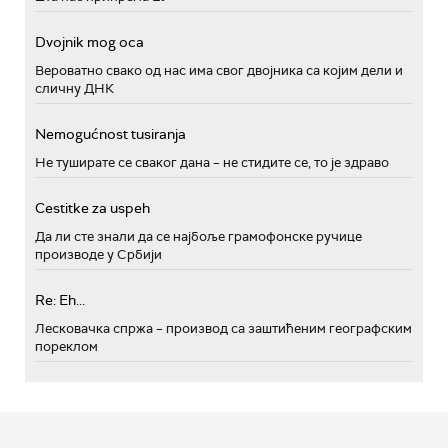
Dvojnik mog oca
Вероватно свако од нас има свог двојника са којим дели и
сличну ДНК
Nemogućnost tusiranja
Не туширате се сваког дана – не стидите се, то је здраво
Cestitke za uspeh
Да ли сте знали да се најбоље грамофонске ручице
производе у Србији
Re: Eh...
Лесковачка спржа – производ са заштићеним географским
пореклом