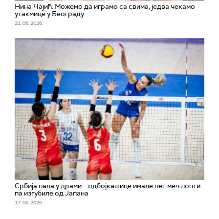
Нина Чајић: Можемо да играмо са свима, једва чекамо
утакмице у Београду
21. 06. 2026.
Србија пала у драми – одбојкашице имале пет меч лопти
па изгубиле од Јапана
17. 06. 2026.