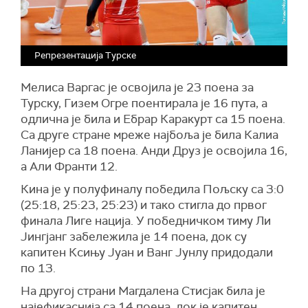
Репрезентација Турске
Мелиса Варгас је освојила је 23 поена за
Турску, Гизем Огре поентирала је 16 пута, а
одлична је била и Ебрар Каракурт са 15 поена.
Са друге стране мреже најбоља је била Калиа
Ланијер са 18 поена. Анди Друз је освојила 16,
а Али Франти 12.
Кина је у полуфиналу победила Пољску са 3:0
(25:18, 25:23, 25:23) и тако стигла до првог
финала Лиге нација. У победничком тиму Ли
Јингјанг забележила је 14 поена, док су
капитен Ксињу Јуан и Ванг Јунлу придодали
по 13.
На другој страни Магдалена Стисјак била је
најефикаснија са 14 поена, док је капитен