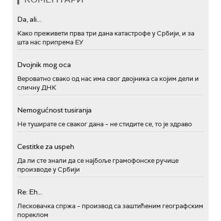
Da, ali...
Како преживети прва три дана катастрофе у Србији, и за
шта нас припрема ЕУ
Dvojnik mog oca
Вероватно свако од нас има свог двојника са којим дели и
сличну ДНК
Nemogućnost tusiranja
Не туширате се сваког дана – не стидите се, то је здраво
Cestitke za uspeh
Да ли сте знали да се најбоље грамофонске ручице
производе у Србији
Re: Eh...
Лесковачка спржа – производ са заштићеним географским
пореклом