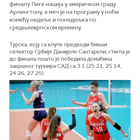
финалу Лиге нација у америчком граду
Арлингтону, а меч је на програму у ноћи
између недеље и понедељка по
средњееврпском времену.
Турска, коју са клупе предводи бивши
селектор Србије Данијеле Сантарели, стигла је
до финала пошто је победила домаћина
завршног турнира САД са 3:1 (25:21, 25:14,
24:26, 27:25).