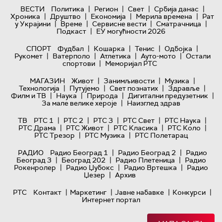
|
|
|
|
ВЕСТИ
Политика
Регион
Свет
Србија данас
|
|
|
|
Хроника
Друштво
Економија
Мерила времена
Рат
|
|
|
|
у Украјини
Време
Сервисне вести
Сматрачница
|
Подкаст
ЕУ могућности 2026
|
|
|
|
СПОРТ
Фудбал
Кошарка
Тенис
Одбојка
|
|
|
|
Рукомет
Ватерполо
Атлетика
Ауто-мото
Остали
|
спортови
Меморијал РТС
|
|
|
МАГАЗИН
Живот
Занимљивости
Музика
|
|
|
|
Технологијa
Путујемо
Свет познатих
Здравље
|
|
|
|
Филм и ТВ
Наука
Природа
Дигитални предузетник
|
За мале велике хероје
Наизглед здрав
|
|
|
|
|
ТВ
РТС 1
РТС 2
РТС 3
РТС Свет
РТС Наука
|
|
|
|
РТС Драма
РТС Живот
РТС Класика
РТС Коло
|
|
РТС Трезор
РТС Музика
РТС Полетарац
|
|
РАДИО
Радио Београд 1
Радио Београд 2
Радио
|
|
|
Београд 3
Београд 202
Радио Плетеница
Радио
|
|
|
Рокенролер
Радио Џубокс
Радио Вртешка
Радио
|
Џезер
Архив
|
|
|
|
РТС
Контакт
Маркетинг
Јавне набавке
Конкурси
Интернет портал