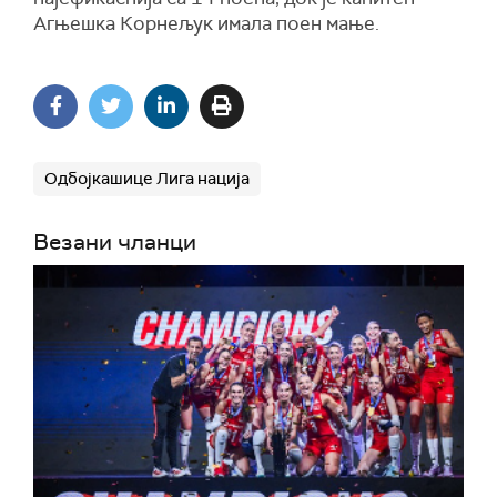
Агњешка Корнељук имала поен мање.
Одбојкашице Лига нација
Везани чланци