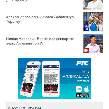
Александрова елиминисала Сабаленку у
Торонту
Милош Марковић: Време је за сениорско
злато Ангелине Топић
КОМЕНТАРИ