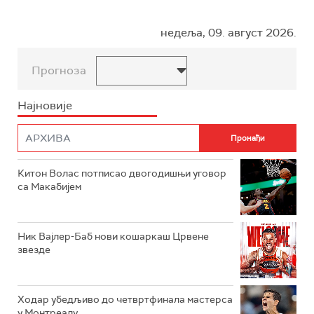
недеља, 09. август 2026.
Прогноза
Најновије
Китон Волас потписао двогодишњи уговор
са Макабијем
Ник Вајлер-Баб нови кошаркаш Црвене
звезде
Ходар убедљиво до четвртфинала мастерса
у Монтреалу