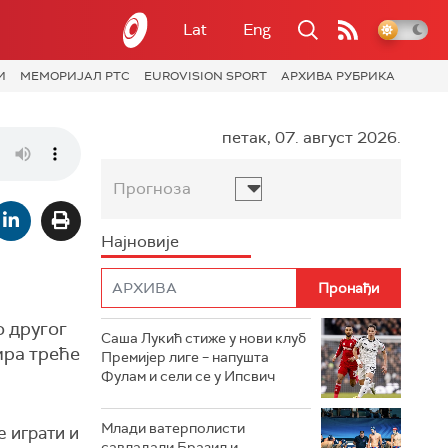
Lat
Eng
И
МЕМОРИЈАЛ РТС
EUROVISION SPORT
АРХИВА РУБРИКА
петак, 07. август 2026.
Прогноза
Најновије
о другог
Саша Лукић стиже у нови клуб
ира треће
Премијер лиге – напушта
Фулам и сели се у Ипсвич
Млади ватерполисти
е играти
и
савладали Бразил и