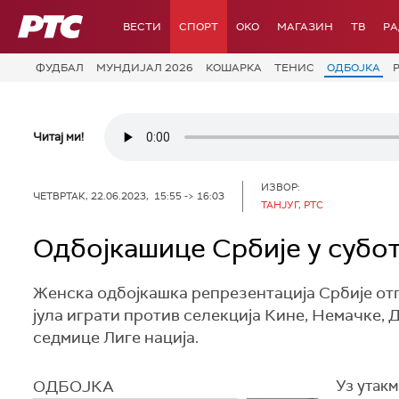
РТС
ВЕСТИ
СПОРТ
OKO
МАГАЗИН
ТВ
Р
ФУДБАЛ
МУНДИЈАЛ 2026
КОШАРКА
ТЕНИС
ОДБОЈКА
Читај ми!
ИЗВОР:
ЧЕТВРТАК, 22.06.2023, 15:55 -> 16:03
ТАНЈУГ, РТС
Одбојкашице Србије у суботу
Женска одбојкашка репрезентација Србије отпут
јула играти против селекција Кине, Немачке,
седмице Лиге нација.
ОДБОЈКА
Уз утакм