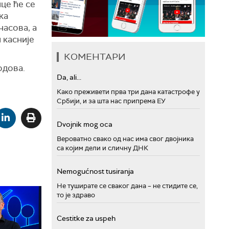
це ће се
ка
часова, а
 касније
КОМЕНТАРИ
одова.
Da, ali...
Како преживети прва три дана катастрофе у
Србији, и за шта нас припрема ЕУ
Dvojnik mog oca
Вероватно свако од нас има свог двојника
са којим дели и сличну ДНК
Nemogućnost tusiranja
Не туширате се сваког дана – не стидите се,
то је здраво
Cestitke za uspeh