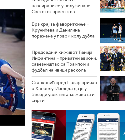
пласирали се у полуфинале
Светског првенства
Брз крај за фавориткиње –
Крунићева и Данилина
поражене у првом колу дубла
Председнички живот Ђанија
Инфантина – приватни авиони,
савезништво са Трампом и
фудбал на ивици раскола
Станковић пред Пазар причао
о Хапоелу: Изгледа да је у
Звезди увек питање живота и
смрти