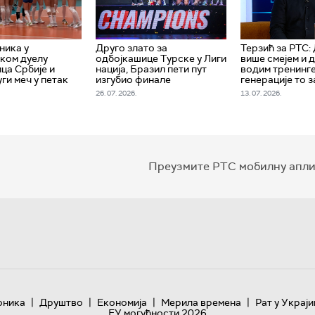
ника у
Друго злато за
Терзић за РТС:
ком дуелу
одбојкашице Турске у Лиги
више смејем и 
ца Србије и
нација, Бразил пети пут
водим тренинге
уги меч у петак
изгубио финале
генерације то з
26. 07. 2026.
13. 07. 2026.
Преузмите РТС мобилну апли
|
|
|
|
оника
Друштво
Економија
Мерила времена
Рат у Украји
ЕУ могућности 2026