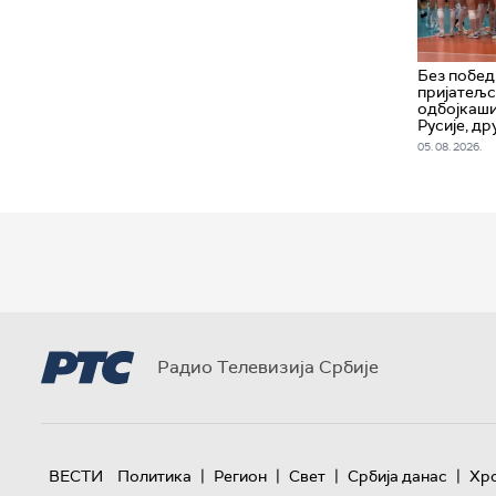
Без побед
пријатељс
одбојкаши
Русије, др
05. 08. 2026.
Радио Телевизија Србије
|
|
|
|
ВЕСТИ
Политика
Регион
Свет
Србија данас
Хр