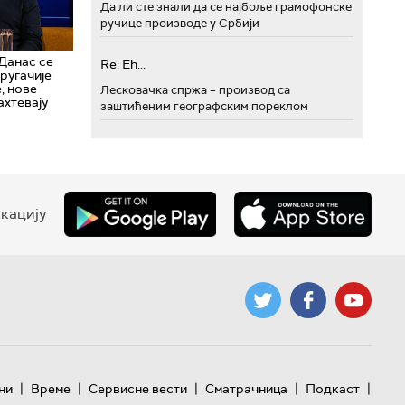
Да ли сте знали да се најбоље грамофонске
ручице производе у Србији
 Данас се
Re: Eh...
другачије
, нове
Лесковачка спржа – производ са
ахтевају
заштићеним географским пореклом
кацију
|
|
|
|
|
ни
Време
Сервисне вести
Сматрачница
Подкаст