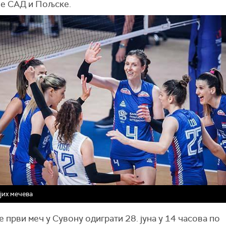
је
САД и Пољск
е
.
јих мечева
е први меч у Сувону одиграти 28. јуна у 14 часова по