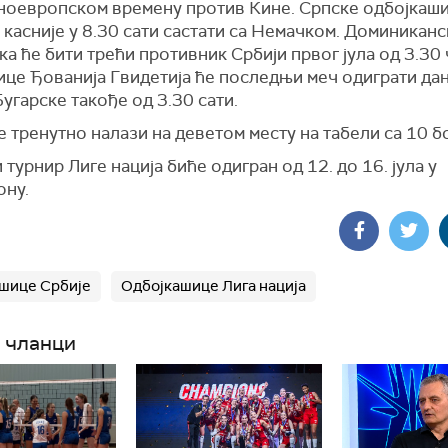
ноевропском времену против Кине. Српске одбојкаши
 касније у 8.30 сати састати са Немачком. Доминиканс
а ће бити трећи противник Србији првог јула од 3.30 
ице Ђованија Гвидетија ће последњи меч одиграти дан
угарске такође од 3.30 сати.
е тренутно налази на деветом месту на табели са 10 б
турнир Лиге нација биће одигран од 12. до 16. јула у
ону.
шице Србије
Одбојкашице Лига нација
 чланци