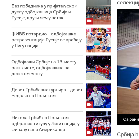
селекци
Без победника у пријатељском
дуелу одбојкашица Србије и
Русије, други меч у петак
ФИВБ потврдио – одбојкашке
репрезентације Русије се враћају
у Лигу нација
Одбојкаши Србије на 13. месту
ранг листе, одбојкашице на
десетом месту
Девет Грбићевих турнира – девет
медаља са Пољском
Никола Грбић са Пољском
Са рани
одбранио титулу у Лиги нација, у
финалу пали Американци
Србија ћ