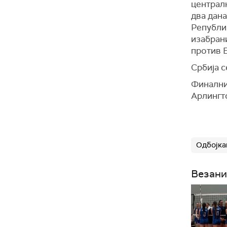
централ
два дана
Републик
изабран
против Б
Србија с
Финални 
Арлингт
Одбојка
Везани