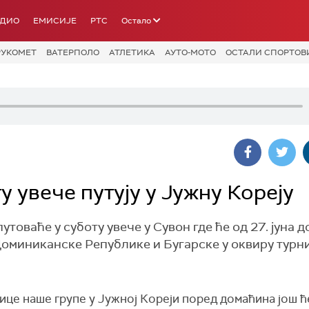
АДИО
ЕМИСИЈЕ
РТС
Остало
РУКОМЕТ
ВАТЕРПОЛО
АТЛЕТИКА
АУТО-МОТО
ОСТАЛИ СПОРТОВ
 увече путују у Јужну Кореју
оваће у суботу увече у Сувон где ће од 27. јуна д
 Доминиканске Републике и Бугарске у оквиру турн
ице наше групе у
Јужној Кореји поред домаћина још ћ