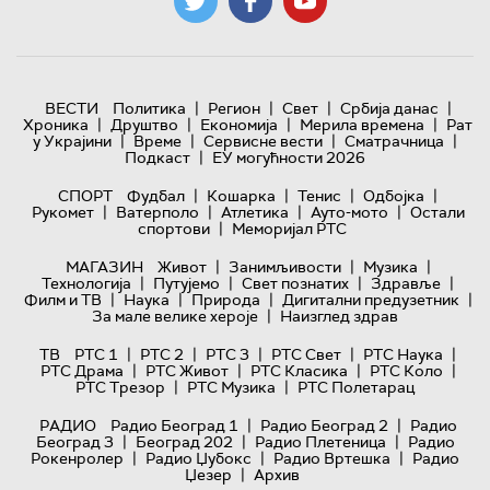
|
|
|
|
ВЕСТИ
Политика
Регион
Свет
Србија данас
|
|
|
|
Хроника
Друштво
Економија
Мерила времена
Рат
|
|
|
|
у Украјини
Време
Сервисне вести
Сматрачница
|
Подкаст
ЕУ могућности 2026
|
|
|
|
СПОРТ
Фудбал
Кошарка
Тенис
Одбојка
|
|
|
|
Рукомет
Ватерполо
Атлетика
Ауто-мото
Остали
|
спортови
Меморијал РТС
|
|
|
МАГАЗИН
Живот
Занимљивости
Музика
|
|
|
|
Технологијa
Путујемо
Свет познатих
Здравље
|
|
|
|
Филм и ТВ
Наука
Природа
Дигитални предузетник
|
За мале велике хероје
Наизглед здрав
|
|
|
|
|
ТВ
РТС 1
РТС 2
РТС 3
РТС Свет
РТС Наука
|
|
|
|
РТС Драма
РТС Живот
РТС Класика
РТС Коло
|
|
РТС Трезор
РТС Музика
РТС Полетарац
|
|
РАДИО
Радио Београд 1
Радио Београд 2
Радио
|
|
|
Београд 3
Београд 202
Радио Плетеница
Радио
|
|
|
Рокенролер
Радио Џубокс
Радио Вртешка
Радио
|
Џезер
Архив