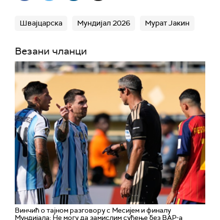
Швајцарска
Мундијал 2026
Мурат Јакин
Везани чланци
Винчић о тајном разговору с Месијем и финалу
Мундијала: Не могу да замислим суђење без ВАР-а