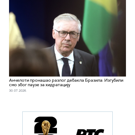
Анчелоти пронашао разлог дебакла Бразила: Изгубили
смо због паузе за хидратацију
30. 07. 2026.