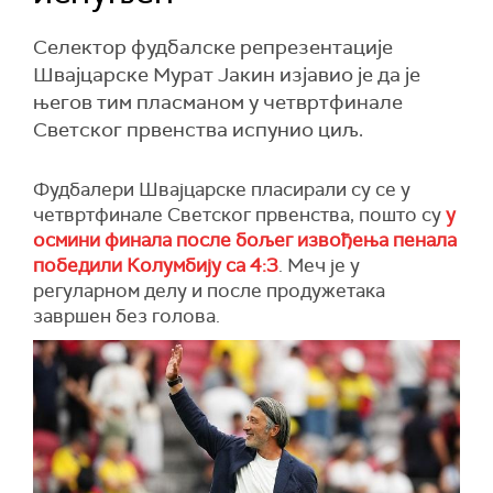
Селектор фудбалске репрезентације
Швајцарске Мурат Јакин изјавио је да је
његов тим пласманом у четвртфинале
Светског првенства испунио циљ.
Фудбалери Швајцарске пласирали су се у
четвртфинале Светског првенства, пошто су
у
осмини финала после бољег извођења пенала
победили Колумбију са 4:3
. Меч је у
регуларном делу и после продужетака
завршен без голова.