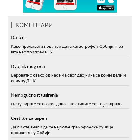
КОМЕНТАРИ
Da, ali...
Како преживети прва три дана катастрофе у Србији, и за
шта нас припрема ЕУ
Dvojnik mog oca
Вероватно свако од нас има свог двојника са којим дели и
сличну ДНК
Nemogućnost tusiranja
Не туширате се сваког дана – не стидите се, то је здраво
Cestitke za uspeh
Да ли сте знали да се најбоље грамофонске ручице
производе у Србији