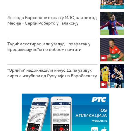
Легенда Барселоне стигла у МЛС, али не код
Месија – Серђи Роберто у Галаксију
Тадић асистирао, али узалуд – повратак у
Ередивизију неће по добром памтити
"Орлићи" надокнадили минус 12 па уз звук
сирене изгубили од Румуније на Евробаскету