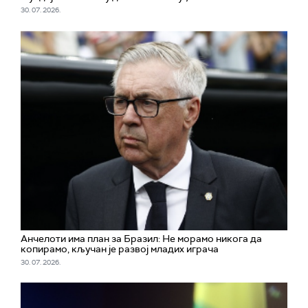
30. 07. 2026.
Aнчелоти има план за Бразил: Не морамо никога да
копирамо, кључан је развој младих играча
30. 07. 2026.