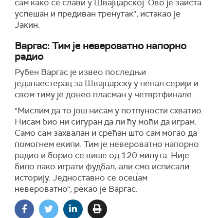
сам како се слави у Швајцарској. Ово је заиста
успешан и предиван тренутак", истакао је
Јакин.
Варгас: Тим је невероватно напорно
радио
Рубен Варгас је извео последњи
једанаестерац за Швајцарску у пенал серији и
свом тиму је донео пласман у четвртфинале.
"Мислим да то још нисам у потпуности схватио.
Нисам био ни сигуран да ли ћу моћи да играм.
Само сам захвалан и срећан што сам могао да
помогнем екипи. Тим је невероватно напорно
радио и борио се више од 120 минута. Није
било лако играти фудбал, али смо исписали
историју. Једноставно се осец́ам
невероватно", рекао је Варгас.