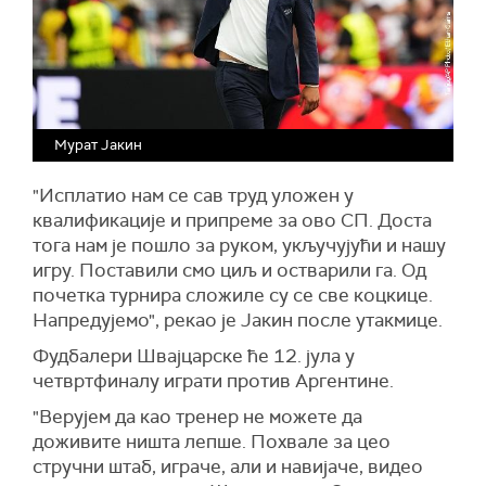
Мурат Јакин
"Исплатио нам се сав труд уложен у
квалификације и припреме за ово СП. Доста
тога нам је пошло за руком, укључујући и нашу
игру. Поставили смо циљ и остварили га. Од
почетка турнира сложиле су се све коцкице.
Напредујемо", рекао је Јакин после утакмице.
Фудбалери Швајцарске ће 12. јула у
четвртфиналу играти против Аргентине.
"Верујем да као тренер не можете да
доживите ништа лепше. Похвале за цео
стручни штаб, играче, али и навијаче, видео