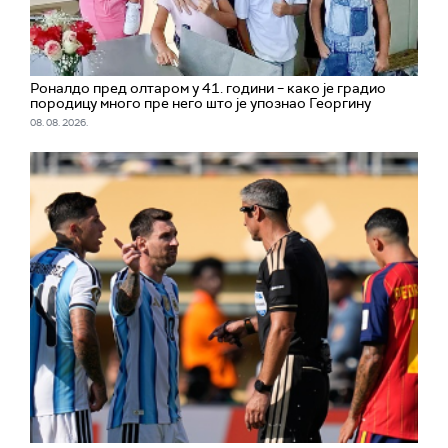
Роналдо пред олтаром у 41. години – како је градио
породицу много пре него што је упознао Георгину
08. 08. 2026.