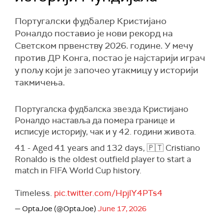
Португалски фудбалер Кристијано
Роналдо поставио је нови рекорд на
Светском првенству 2026. године. У мечу
против ДР Конга, постао је најстарији играч
у пољу који је започео утакмицу у историји
такмичења.
Португалска фудбалска звезда Кристијано
Роналдо наставља да помера границе и
исписује историју, чак и у 42. години живота.
41 - Aged 41 years and 132 days, 🇵🇹 Cristiano
Ronaldo is the oldest outfield player to start a
match in FIFA World Cup history.
Timeless.
pic.twitter.com/HpjlY4PTs4
— OptaJoe (@OptaJoe)
June 17, 2026