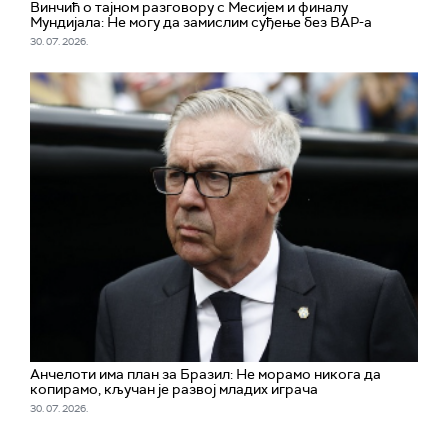
Винчић о тајном разговору с Месијем и финалу
Мундијала: Не могу да замислим суђење без ВАР-а
30. 07. 2026.
Aнчелоти има план за Бразил: Не морамо никога да
копирамо, кључан је развој младих играча
30. 07. 2026.