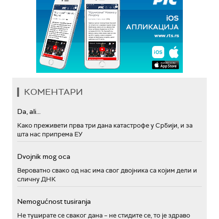
КОМЕНТАРИ
Da, ali...
Како преживети прва три дана катастрофе у Србији, и за
шта нас припрема ЕУ
Dvojnik mog oca
Вероватно свако од нас има свог двојника са којим дели и
сличну ДНК
Nemogućnost tusiranja
Не туширате се сваког дана – не стидите се, то је здраво