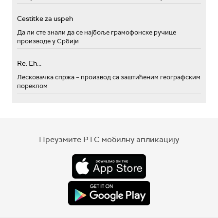
Cestitke za uspeh
Да ли сте знали да се најбоље грамофонске ручице
производе у Србији
Re: Eh...
Лесковачка спржа – производ са заштићеним географским
пореклом
Преузмите РТС мобилну апликацију