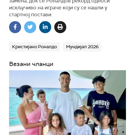
замена, док се Роналдов рекорд односи
искључиво на играче који су се нашли у
стартној постави.
Кристијано Роналдо
Мундијал 2026
Везани чланци