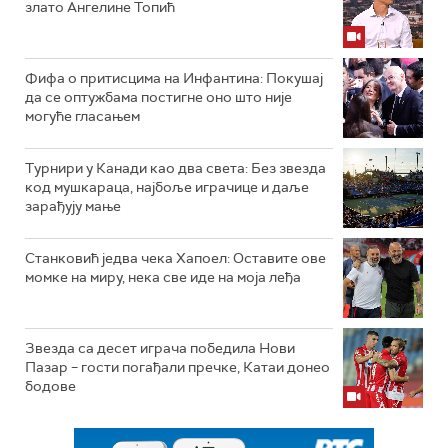
злато Ангелине Топић
Фифа о притисцима на Инфантина: Покушај
да се оптужбама постигне оно што није
могуће гласањем
Турнири у Канади као два света: Без звезда
код мушкараца, најбоље играчице и даље
зарађују мање
Станковић једва чека Хапоел: Оставите ове
момке на миру, нека све иде на моја леђа
Звезда са десет играча победила Нови
Пазар – гости погађали пречке, Катаи донео
бодове