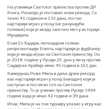
На утакмици Светског првенства против ДР
Конга, Роналдо је поставио нови рекорд. Са
тачно 41 годином и 132 дана, постао
најстарији играч у пољу (не рачунајући
голмане) који је икада започео меч у историји
Мундијала.
Есам Ел Хадари, легендарни голман
репрезентације Египта, најстарији је фудбалер
који је икада играо на Светском првенству. Он
је 2018. године у Русији 25. јуна у мечу против
Саудијске Арабије имао 45 година и 161 дан.
Камерунац Роже Мила и даље држи рекорд
као најстарији играч у пољу (нападач) који је
наступао и постигао гол на Светском
првенству. То је учинио против Русије 1994.
године када је имао 42 године и 39 дана.
Ипак, Мила је на том турниру улазио у игру као