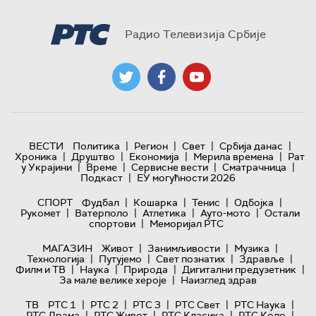
Радио Телевизија Србије
|
|
|
|
ВЕСТИ
Политика
Регион
Свет
Србија данас
|
|
|
|
Хроника
Друштво
Економија
Мерила времена
Рат
|
|
|
|
у Украјини
Време
Сервисне вести
Сматрачница
|
Подкаст
ЕУ могућности 2026
|
|
|
|
СПОРТ
Фудбал
Кошарка
Тенис
Одбојка
|
|
|
|
Рукомет
Ватерполо
Атлетика
Ауто-мото
Остали
|
спортови
Меморијал РТС
|
|
|
МАГАЗИН
Живот
Занимљивости
Музика
|
|
|
|
Технологијa
Путујемо
Свет познатих
Здравље
|
|
|
|
Филм и ТВ
Наука
Природа
Дигитални предузетник
|
За мале велике хероје
Наизглед здрав
|
|
|
|
|
ТВ
РТС 1
РТС 2
РТС 3
РТС Свет
РТС Наука
|
|
|
|
РТС Драма
РТС Живот
РТС Класика
РТС Коло