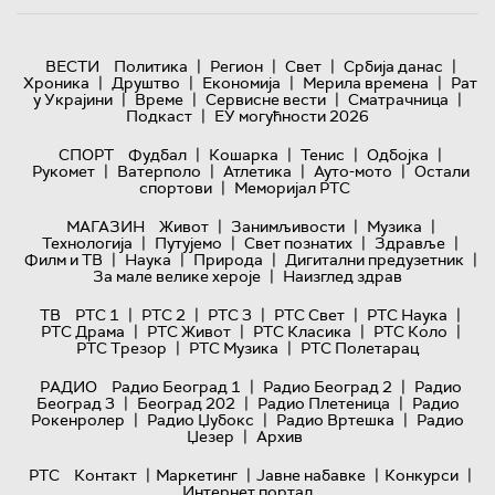
|
|
|
|
ВЕСТИ
Политика
Регион
Свет
Србија данас
|
|
|
|
Хроника
Друштво
Економија
Мерила времена
Рат
|
|
|
|
у Украјини
Време
Сервисне вести
Сматрачница
|
Подкаст
ЕУ могућности 2026
|
|
|
|
СПОРТ
Фудбал
Кошарка
Тенис
Одбојка
|
|
|
|
Рукомет
Ватерполо
Атлетика
Ауто-мото
Остали
|
спортови
Меморијал РТС
|
|
|
МАГАЗИН
Живот
Занимљивости
Музика
|
|
|
|
Технологијa
Путујемо
Свет познатих
Здравље
|
|
|
|
Филм и ТВ
Наука
Природа
Дигитални предузетник
|
За мале велике хероје
Наизглед здрав
|
|
|
|
|
ТВ
РТС 1
РТС 2
РТС 3
РТС Свет
РТС Наука
|
|
|
|
РТС Драма
РТС Живот
РТС Класика
РТС Коло
|
|
РТС Трезор
РТС Музика
РТС Полетарац
|
|
РАДИО
Радио Београд 1
Радио Београд 2
Радио
|
|
|
Београд 3
Београд 202
Радио Плетеница
Радио
|
|
|
Рокенролер
Радио Џубокс
Радио Вртешка
Радио
|
Џезер
Архив
|
|
|
|
РТС
Контакт
Маркетинг
Јавне набавке
Конкурси
Интернет портал