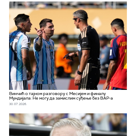
Винчић о тајном разговору с Месијем и финалу
Мундијала: Не могу да замислим суђење без ВАР-а
30. 07. 2026.