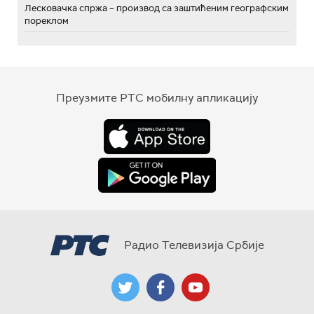
Лесковачка спржа – производ са заштићеним географским
пореклом
Преузмите РТС мобилну апликацију
Радио Телевизија Србије