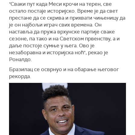
"Сваки пут када Меси крочи на терен, све
остало постаје историјско. Време је да свет
престане да се скрива и прихвати чињеницу да
је он најбољи играч свих времена. Он
наставља да пружа врхунске партије сваке
сезоне, па тако и на Светском првенству, а и
даље постоје сумње у њега. Ово је
незаборавна и историјска ноћ", рекао је
Роналдо.
Бразилац се осврнуо и на обарање његовог
рекорда.