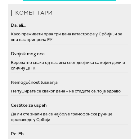
КОМЕНТАРИ
Da, ali...
Како преживети прва три дана катастрофе у Србији, и за
шта нас припрема ЕУ
Dvojnik mog oca
Вероватно свако од нас има свог двојника са којим дели и
сличну ДНК
Nemogućnost tusiranja
Не туширате се сваког дана – не стидите се, то је здраво
Cestitke za uspeh
Да ли сте знали да се најбоље грамофонске ручице
производе у Србији
Re: Eh...