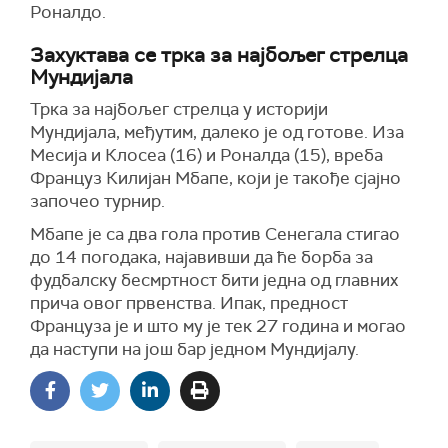
Роналдо.
Захуктава се трка за најбољег стрелца
Мундијала
Трка за најбољег стрелца у историји
Мундијала, међутим, далеко је од готове. Иза
Месија и Клосеа (16) и Роналда (15), вреба
Француз Килијан Мбапе, који је такође сјајно
започео турнир.
Мбапе је са два гола против Сенегала стигао
до 14 погодака, најавивши да ће борба за
фудбалску бесмртност бити једна од главних
прича овог првенства. Ипак, предност
Француза је и што му је тек 27 година и могао
да наступи на још бар једном Мундијалу.