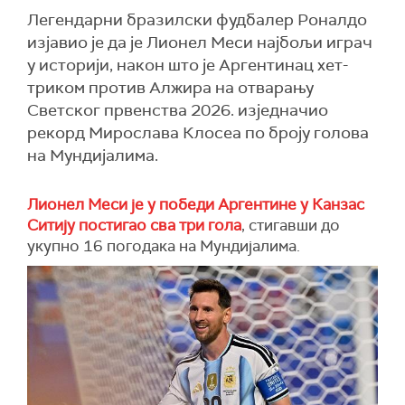
Легендарни бразилски фудбалер Роналдо
изјавио је да је Лионел Меси најбољи играч
у историји, након што је Аргентинац хет-
триком против Алжира на отварању
Светског првенства 2026. изједначио
рекорд Мирослава Клосеа по броју голова
на Мундијалима.
Лионел Меси је у победи Аргентине у Канзас
Ситију постигао сва три гола
, стигавши до
укупно 16 погодака на Мундијалима.