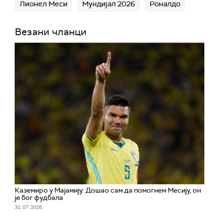
Лионел Меси
Мундијал 2026
Роналдо
Везани чланци
Каземиро у Мајамију: Дошао сам да помогнем Месију, он
је бог фудбала
31. 07. 2026.