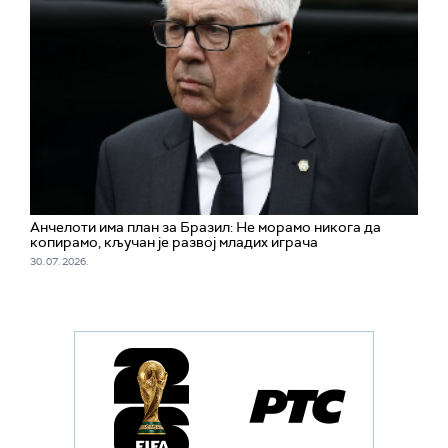
Aнчелоти има план за Бразил: Не морамо никога да
копирамо, кључан је развој младих играча
30. 07. 2026.