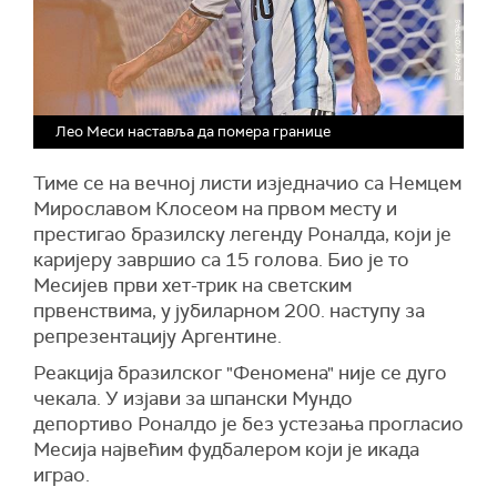
Лео Меси наставља да помера границе
Тиме се на вечној листи изједначио са Немцем
Мирославом Клосеом на првом месту и
престигао бразилску легенду Роналда, који је
каријеру завршио са 15 голова. Био је то
Месијев први хет-трик на светским
првенствима, у јубиларном 200. наступу за
репрезентацију Аргентине.
Реакција бразилског "Феномена" није се дуго
чекала. У изјави за шпански Мундо
депортиво Роналдо је без устезања прогласио
Месија највећим фудбалером који је икада
играо.