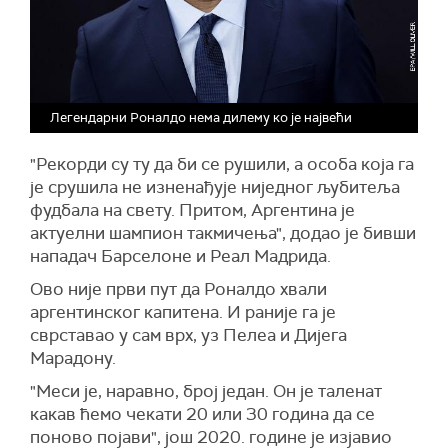
Легендарни Роналдо нема дилему ко је највећи
"Рекорди су ту да би се рушили, а особа која га
је срушила не изненађује ниједног љубитеља
фудбала на свету. Притом, Аргентина је
актуелни шампион такмичења", додао је бивши
нападач Барселоне и Реал Мадрида.
Ово није први пут да Роналдо хвали
аргентинског капитена. И раније га је
сврставао у сам врх, уз Пелеа и Дијега
Марадону.
"Меси је, наравно, број један. Он је таленат
какав ћемо чекати 20 или 30 година да се
поново појави", још 2020. године је изјавио