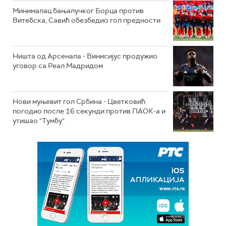
Минималац бањалучког Борца против
Витебска, Савић обезбедио гол предности
Ништа од Арсенала - Винисијус продужио
уговор са Реал Мадридом
Нови муњевит гол Србина - Цветковић
погодио после 16 секунди против ПАОК-а и
утишао "Тумбу"