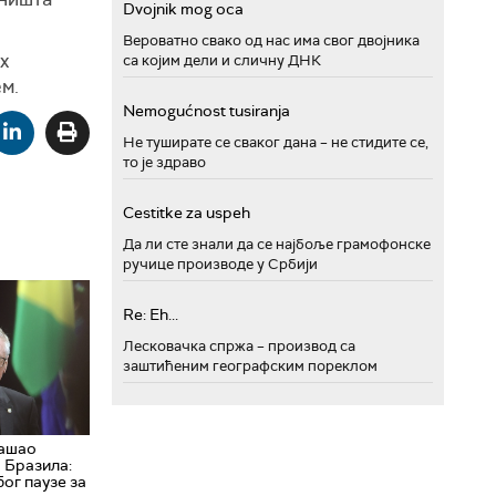
Dvojnik mog oca
Вероватно свако од нас има свог двојника
х
са којим дели и сличну ДНК
м.
Nemogućnost tusiranja
Не туширате се сваког дана – не стидите се,
то је здраво
Cestitke za uspeh
Да ли сте знали да се најбоље грамофонске
ручице производе у Србији
Re: Eh...
Лесковачка спржа – производ са
заштићеним географским пореклом
нашао
 Бразила:
бог паузе за