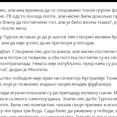
мо, али има времена да се опоравимо током групне фа
мо 78 одсто поседа лопте, али нисмо били довољно п
 близу да постигнемо гол, али је било веома тешко", р
 после меча.
 Турске истакао је да је његов тим створио велики бр
 али да није успео да их претвори у погодак.
удбал. Створили смо доста шанси, али нисмо постигли 
и и потом се повукли, а оба поготка постигли су из сво
 контранапада. Ништа није изгубљено, пред нама су јо
ча", додао је Монтела.
ство победом није крио ни селектор Аустралије Тони
 који је похвалио издање својих младих фудбалера.
ади играчи показали су да припадају великој сцени. И
ха и са много самопоуздања. Знали смо да ће Турска 
пте, били смо компактни, чекали своје прилике и иск
су тек прва три бода. Сада ћемо да уживамо у победи, 
чињемо припреме за наредни меч. Турнир је дуг и још