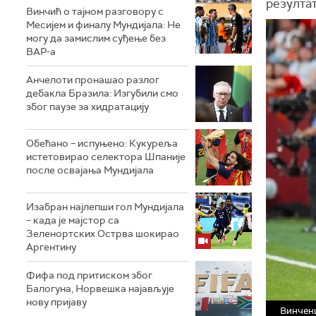
резултат
Винчић о тајном разговору с
Месијем и финалу Мундијала: Не
могу да замислим суђење без
ВАР-а
Анчелоти пронашао разлог
дебакла Бразила: Изгубили смо
због паузе за хидратацију
Обећано – испуњено: Кукуреља
истетовирао селектора Шпаније
после освајања Мундијала
Изабран најлепши гол Мундијала
– када је мајстор са
Зеленортских Острва шокирао
Аргентину
Фифа под притиском због
Балогуна, Норвешка најављује
нову пријаву
Винчен