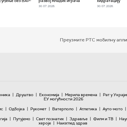
суђење без ВАР-
развој младих играча
хидратацију
30. 07. 2026.
30. 07. 2026.
Преузмите РТС мобилну апли
|
|
|
|
оника
Друштво
Економија
Мерила времена
Рат у Украји
ЕУ могућности 2026
|
|
|
|
|
|
ис
Одбојка
Рукомет
Ватерполо
Атлетика
Ауто-мото
|
|
|
|
|
гијa
Путујемо
Свет познатих
Здравље
Филм и ТВ
Нау
|
хероје
Наизглед здрав