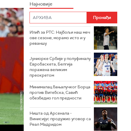
Најновије
Илић за РТС: Најбољи наш меч
ове сезоне, морамо исто и у
реваншу
Јуниорке Србије у полуфиналу
Евробаскета, Белгија
поражена великим
преокретом
Минималац бањалучког Борца
против Витебска, Савић
обезбедио гол предности
Ништа од Арсенала -
Винисијус продужио уговор са
Реал Мадридом