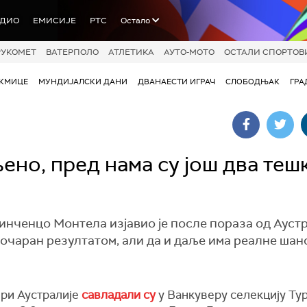
АДИО
ЕМИСИЈЕ
РТС
Остало
РУКОМЕТ
ВАТЕРПОЛО
АТЛЕТИКА
АУТО-МОТО
ОСТАЛИ СПОРТОВ
АКМИЦЕ
МУНДИЈАЛСКИ ДАНИ
ДВАНАЕСТИ ИГРАЧ
СЛОБОДЊАК
ГРА
ено, пред нама су још два теш
нченцо Монтела изјавио је после пораза од Аустр
зочаран резултатом, али да и даље има реалне шан
ри Аустралије
савладали су
у Ванкуверу селекцију Ту