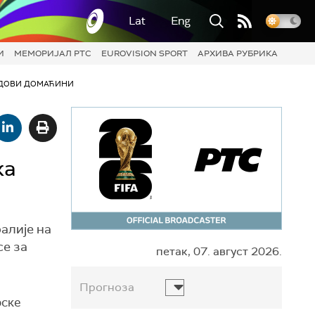
Lat
Eng
И
МЕМОРИЈАЛ РТС
EUROVISION SPORT
АРХИВА РУБРИКА
ДОВИ ДОМАЋИНИ
ка
алије на
се за
петак, 07. август 2026.
Прогноза
рске