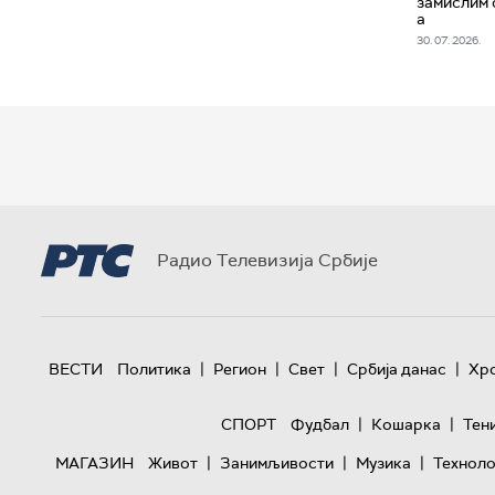
замислим 
а
30. 07. 2026.
Радио Телевизија Србије
|
|
|
|
ВЕСТИ
Политика
Регион
Свет
Србија данас
Хр
|
|
СПОРТ
Фудбал
Кошарка
Тен
|
|
|
МАГАЗИН
Живот
Занимљивости
Музика
Техноло