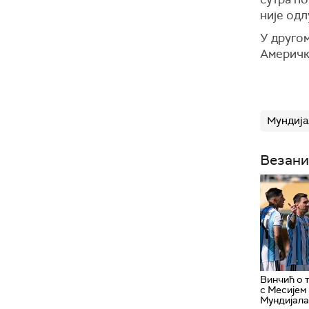
није одл
У другом
Амерички
Мундија
Везани
Винчић о 
с Месијем
Мундијала