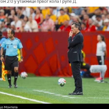
ом 2:0 у утакмици првог кола Групе Д.
цо Монтела