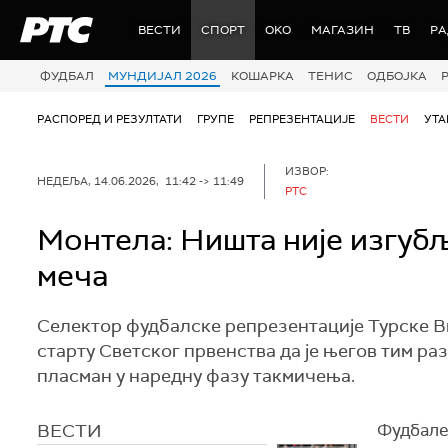
РТС
ВЕСТИ
СПОРТ
OKO
МАГАЗИН
ТВ
Р
ФУДБАЛ
МУНДИЈАЛ 2026
КОШАРКА
ТЕНИС
ОДБОЈКА
РАСПОРЕД И РЕЗУЛТАТИ
ГРУПЕ
РЕПРЕЗЕНТАЦИЈЕ
ВЕСТИ
УТ
ИЗВОР:
НЕДЕЉА, 14.06.2026, 11:42 -> 11:49
РТС
Монтела: Ништа није изгубљ
меча
Селектор фудбалске репрезентације Турске Ви
старту Светског првенства да је његов тим ра
пласман у наредну фазу такмичења.
ВЕСТИ
Фудбале