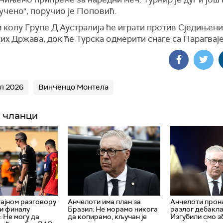
учено", поручио је Поповић.
 колу Групе Д Аустралија ће играти против Сједињени
х Држава, док ће Турска одмерити снаге са Парагваје
л 2026
Винченцо Монтела
 чланци
тајном разговору
Aнчелоти има план за
Анчелоти про
 и финалу
Бразил: Не морамо никога
разлог дебакла
: Не могу да
да копирамо, кључан је
Изгубили смо з