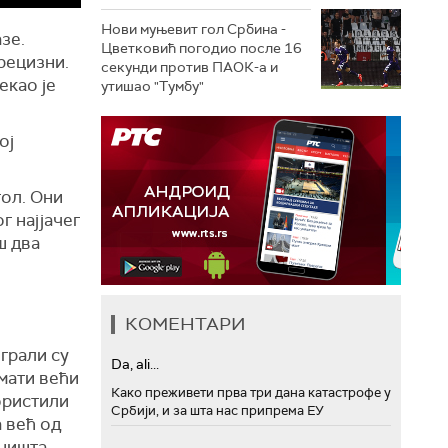
Нови муњевит гол Србина -
зе.
Цветковић погодио после 16
рецизни.
секунди против ПАОК-а и
екао је
утишао "Тумбу"
ој
гол. Они
г најјачег
ш два
КОМЕНТАРИ
грали су
Da, ali...
имати већи
Како преживети прва три дана катастрофе у
ористили
Србији, и за шта нас припрема ЕУ
а већ од
 ништа