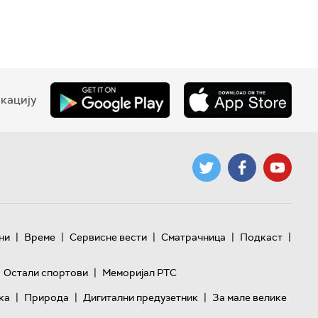
кацију
|
|
|
|
|
ни
Време
Сервисне вести
Сматрачница
Подкаст
|
Остали спортови
Меморијал РТС
|
|
|
ка
Природа
Дигитални предузетник
За мале велике