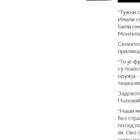
"Тужни с
Имали с
Били смо
Монтела
Селектор
прилика,
"То је ф
су повел
оружја –
тешка ме
Задовољ
Поповић,
"Наши мл
без стра
посед ло
их. Ово 
сутра по