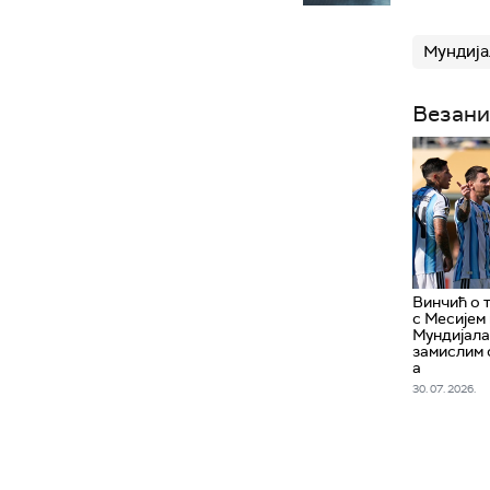
Мундија
Везани
Винчић о 
с Месијем
Мундијала
замислим 
а
30. 07. 2026.