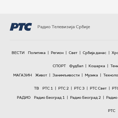
Радио Телевизија Србије
|
|
|
|
ВЕСТИ
Политика
Регион
Свет
Србија данас
Хр
|
|
СПОРТ
Фудбал
Кошарка
Тен
|
|
|
МАГАЗИН
Живот
Занимљивости
Музика
Техноло
|
|
|
|
ТВ
РТС 1
РТС 2
РТС 3
РТС Свет
РТ
|
|
РАДИО
Радио Београд 1
Радио Београд 2
Радио
РТС