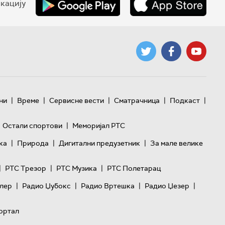
кацију
|
|
|
|
|
ни
Време
Сервисне вести
Сматрачница
Подкаст
|
Остали спортови
Меморијал РТС
|
|
|
ка
Природа
Дигитални предузетник
За мале велике
|
|
|
РТС Трезор
РТС Музика
РТС Полетарац
|
|
|
|
лер
Радио Џубокс
Радио Вртешка
Радио Џезер
ортал