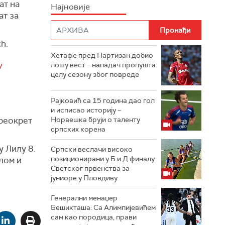
ат на
Најновије
ат за
ch.
Хетафе пред Партизан добио
лошу вест – нападач пропушта
V
целу сезону због повреде
Рајковић са 15 година дао гол
и исписао историју –
преокрет
Норвешка бруји о таленту
српских корена
 Лилу 8.
Српски веслачи високо
позиционирани у Б и Д финалу
алом и
Светског првенства за
јуниоре у Пловдиву
Генерални менаџер
Бешикташа: Са Алимпијевићем
сам као породица, прави