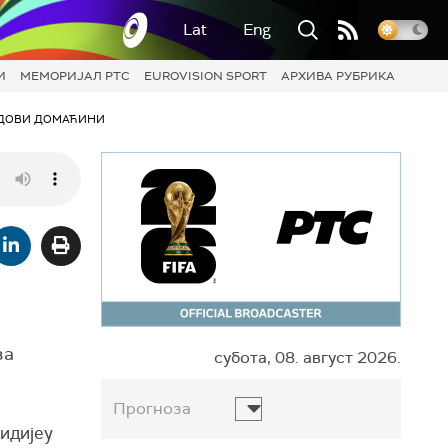
Lat
Eng
И
МЕМОРИЈАЛ РТС
EUROVISION SPORT
АРХИВА РУБРИКА
ДОВИ ДОМАЋИНИ
за
субота, 08. август 2026.
Прогноза
идијеу