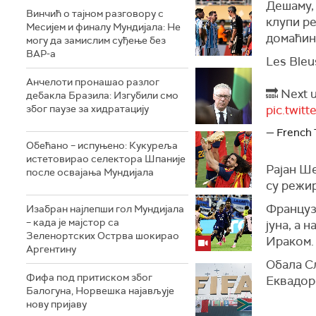
Дешаму, 
Винчић о тајном разговору с
клупи ре
Месијем и финалу Мундијала: Не
домаћин
могу да замислим суђење без
ВАР-а
Les Bleus
Анчелоти пронашао разлог
🔜 Next 
дебакла Бразила: Изгубили смо
због паузе за хидратацију
pic.twi
— French
Обећано – испуњено: Кукуреља
истетовирао селектора Шпаније
Рајан Ше
после освајања Мундијала
су режир
Француз
Изабран најлепши гол Мундијала
– када је мајстор са
јуна, а 
Зеленортских Острва шокирао
Ираком.
Аргентину
Обала Сл
Фифа под притиском због
Еквадор
Балогуна, Норвешка најављује
нову пријаву