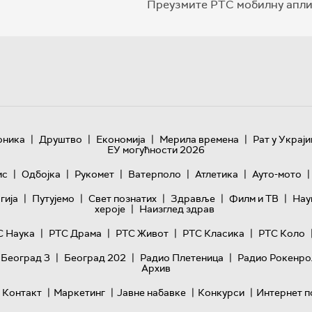
Преузмите РТС мобилну апли
|
|
|
|
оника
Друштво
Економија
Мерила времена
Рат у Украји
ЕУ могућности 2026
|
|
|
|
|
|
ис
Одбојка
Рукомет
Ватерполо
Атлетика
Ауто-мото
|
|
|
|
|
гијa
Путујемо
Свет познатих
Здравље
Филм и ТВ
Нау
|
хероје
Наизглед здрав
|
|
|
|
С Наука
РТС Драма
РТС Живот
РТС Класика
РТС Коло
|
|
|
 Београд 3
Београд 202
Радио Плетеница
Радио Рокенро
Архив
|
|
|
|
Контакт
Маркетинг
Јавне набавке
Конкурси
Интернет п