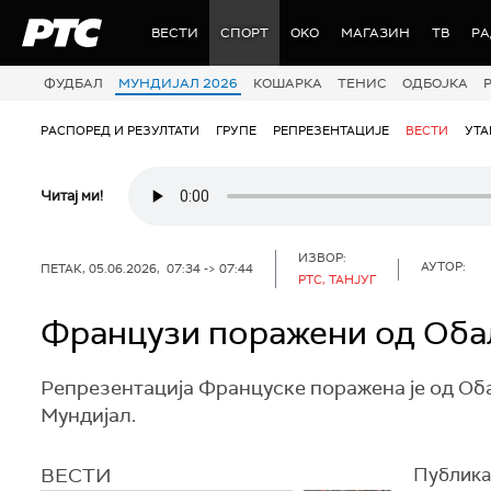
РТС
ВЕСТИ
СПОРТ
OKO
МАГАЗИН
ТВ
Р
ФУДБАЛ
МУНДИЈАЛ 2026
КОШАРКА
ТЕНИС
ОДБОЈКА
РАСПОРЕД И РЕЗУЛТАТИ
ГРУПЕ
РЕПРЕЗЕНТАЦИЈЕ
ВЕСТИ
УТ
Читај ми!
ИЗВОР:
АУТОР:
ПЕТАК, 05.06.2026, 07:34 -> 07:44
РТС, ТАНЈУГ
Французи поражени од Оба
Репрезентација Француске поражена је од Об
Мундијал.
ВЕСТИ
Публика