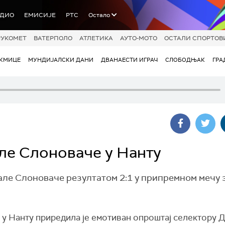
АДИО
ЕМИСИЈЕ
РТС
Остало
РУКОМЕТ
ВАТЕРПОЛО
АТЛЕТИКА
АУТО-МОТО
ОСТАЛИ СПОРТОВ
АКМИЦЕ
МУНДИЈАЛСКИ ДАНИ
ДВАНАЕСТИ ИГРАЧ
СЛОБОДЊАК
ГРА
ле Слоноваче у Нанту
але Слоноваче резултатом 2:1 у припремном мечу 
 у Нанту приредила је емотиван опроштај селектору Д