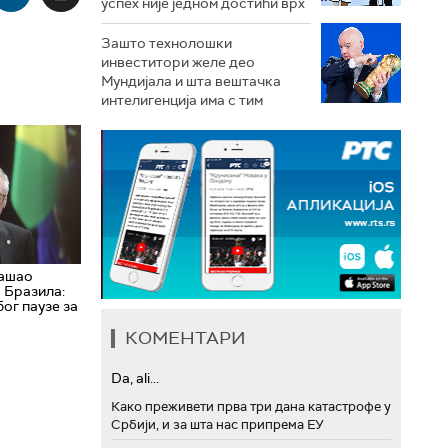
успех није једном достићи врх
Зашто технолошки
инвеститори желе део
Мундијала и шта вештачка
интелигенција има с тим
нашао
 Бразила:
бог паузе за
КОМЕНТАРИ
Da, ali...
Како преживети прва три дана катастрофе у
Србији, и за шта нас припрема ЕУ