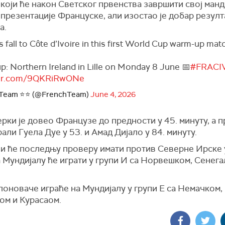
који ће након Светског првенства завршити свој манд
презентације Француске, али изостао је добар резулт
а.
 fall to Côte d’Ivoire in this first World Cup warm-up mat
up: Northern Ireland in Lille on Monday 8 June 📅
#FRACI
tter.com/9QKRiRwONe
 Team ⭐⭐ (@FrenchTeam)
June 4, 2026
рки је довео Французе до предности у 45. минуту, а 
али Гуела Дуе у 53. и Амад Дијало у 84. минуту.
и ће последњу проверу имати против Северне Ирске у
на Мундијалу ће играти у групи И са Норвешком, Сенег
оноваче играће на Мундијалу у групи Е са Немачком,
ом и Курасаом.