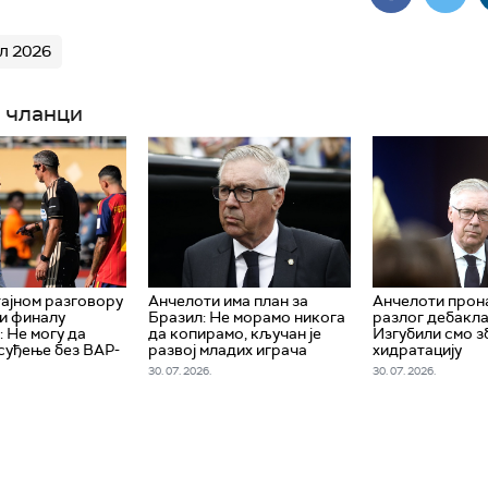
л 2026
 чланци
тајном разговору
Aнчелоти има план за
Анчелоти про
 и финалу
Бразил: Не морамо никога
разлог дебакла
: Не могу да
да копирамо, кључан је
Изгубили смо з
суђење без ВАР-
развој младих играча
хидратацију
30. 07. 2026.
30. 07. 2026.