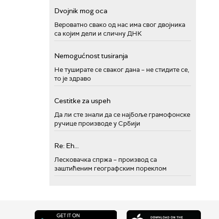
Dvojnik mog oca
Вероватно свако од нас има свог двојника
са којим дели и сличну ДНК
Nemogućnost tusiranja
Не туширате се сваког дана – не стидите се,
то је здраво
Cestitke za uspeh
Да ли сте знали да се најбоље грамофонске
ручице производе у Србији
Re: Eh...
Лесковачка спржа – производ са
заштићеним географским пореклом