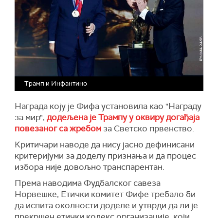
Трамп и Инфантино
Награда коју је Фифа установила као "Награду
за мир",
додељена је Трампу у оквиру догађаја
повезаног са жребом
за Светско првенство.
Критичари наводе да нису јасно дефинисани
критеријуми за доделу признања и да процес
избора није довољно транспарентан.
Према наводима Фудбалског савеза
Норвешке, Етички комитет Фифе требало би
да испита околности доделе и утврди да ли је
прекршен етички кодекс организације, који