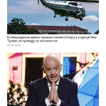
Комерцијални авион пришао хеликоптеру у којем је био
Трамп, истражују се околности
05. 08. 2026.