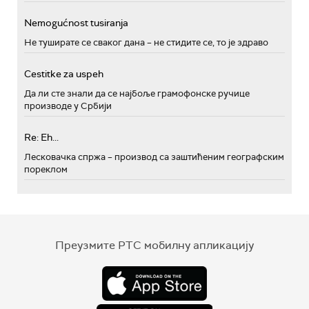
Nemogućnost tusiranja
Не туширате се сваког дана – не стидите се, то је здраво
Cestitke za uspeh
Да ли сте знали да се најбоље грамофонске ручице
производе у Србији
Re: Eh...
Лесковачка спржа – производ са заштићеним географским
пореклом
Преузмите РТС мобилну апликацију