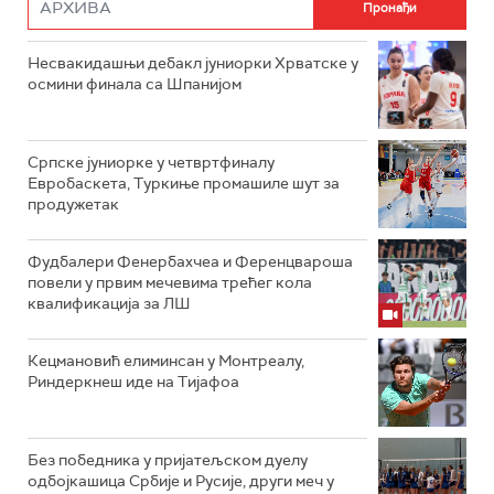
Несвакидашњи дебакл јуниорки Хрватске у
осмини финала са Шпанијом
Српске јуниорке у четвртфиналу
Евробаскета, Туркиње промашиле шут за
продужетак
Фудбалери Фенербахчеа и Ференцвароша
повели у првим мечевима трећег кола
квалификација за ЛШ
Кецмановић елиминсан у Монтреалу,
Риндеркнеш иде на Тијафоа
Без победника у пријатељском дуелу
одбојкашица Србије и Русије, други меч у