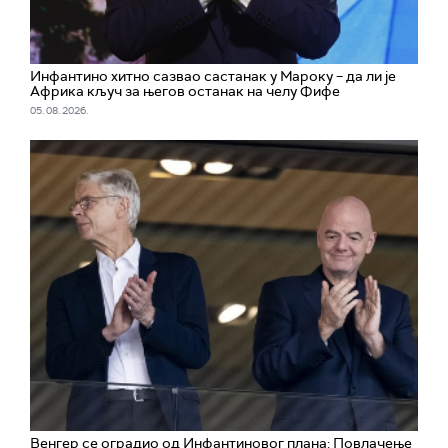
Инфантино хитно сазвао састанак у Мароку – да ли је
Африка кључ за његов останак на челу Фифе
05. 08. 2026.
Венгер се оградио од Инфантиновог плана: Повлачење