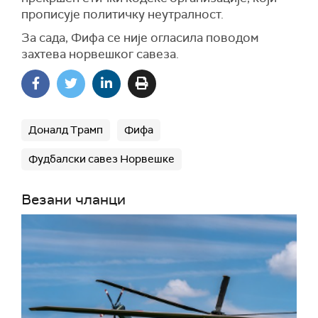
прописује политичку неутралност.
За сада, Фифа се није огласила поводом
захтева норвешког савеза.
Доналд Трамп
Фифа
Фудбалски савез Норвешке
Везани чланци