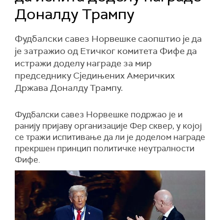
Доналду Трампу
Фудбалски савез Норвешке саопштио је да
је затражио од Етичког комитета Фифе да
истражи доделу награде за мир
председнику Сједињених Америчких
Држава Доналду Трампу.
Фудбалски савез Норвешке подржао је и
ранију пријаву организације Фер сквер, у којој
се тражи испитивање да ли је доделом награде
прекршен принцип политичке неутралности
Фифе.