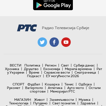
Радио Телевизија Србије
|
|
|
|
ВЕСТИ
Политика
Регион
Свет
Србија данас
|
|
|
|
Хроника
Друштво
Економија
Мерила времена
Рат
|
|
|
|
у Украјини
Време
Сервисне вести
Сматрачница
|
Подкаст
ЕУ могућности 2026
|
|
|
|
СПОРТ
Фудбал
Кошарка
Тенис
Одбојка
|
|
|
|
Рукомет
Ватерполо
Атлетика
Ауто-мото
Остали
|
спортови
Меморијал РТС
|
|
|
МАГАЗИН
Живот
Занимљивости
Музика
|
|
|
|
Технологијa
Путујемо
Свет познатих
Здравље