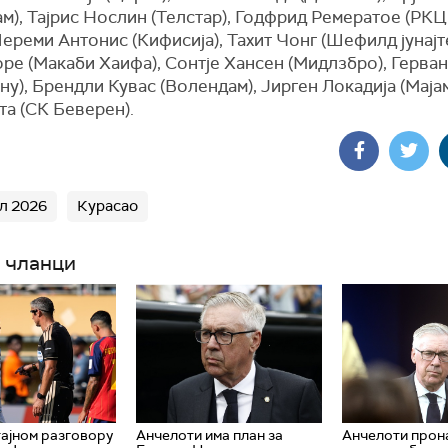
м), Тајрис Нослин (Телстар), Годфрид Ремератое (РКЦ 
ереми Антонис (Кифисија), Тахит Чонг (Шефилд јунајте
ре (Макаби Хаифа), Сонтје Хансен (Мидлзбро), Герва
ну), Брендли Кувас (Волендам), Јирген Локадија (Маја
та (СК Беверен).
л 2026
Курасао
 чланци
тајном разговору
Aнчелоти има план за
Анчелоти про