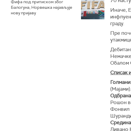
70 насту
Фифа под притиском због
Балогуна, Норвешка најављује
Иначе, Е
нову пријаву
инфлуен
граду.
Пре поч
утакмице
Дебитант
Немачке.
Обалом 
Списак и
Голмани
(Мајами)
Одбрана
Рошон в
Фонвил (
Шуранди
Средина
Ливано 