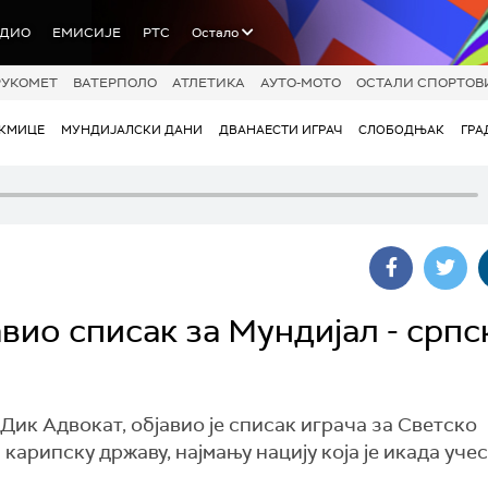
АДИО
ЕМИСИЈЕ
РТС
Остало
РУКОМЕТ
ВАТЕРПОЛО
АТЛЕТИКА
АУТО-МОТО
ОСТАЛИ СПОРТОВ
АКМИЦЕ
МУНДИЈАЛСКИ ДАНИ
ДВАНАЕСТИ ИГРАЧ
СЛОБОДЊАК
ГРА
вио списак за Мундијал - српс
ик Адвокат, објавио је списак играча за Светско
карипску државу, најмању нацију која је икада уче