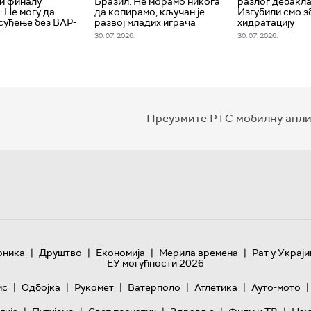
 и финалу
Бразил: Не морамо никога
разлог дебакла
: Не могу да
да копирамо, кључан је
Изгубили смо з
суђење без ВАР-
развој младих играча
хидратацију
30. 07. 2026.
30. 07. 2026.
Преузмите РТС мобилну апли
|
|
|
|
оника
Друштво
Економија
Мерила времена
Рат у Украји
ЕУ могућности 2026
|
|
|
|
|
|
ис
Одбојка
Рукомет
Ватерполо
Атлетика
Ауто-мото