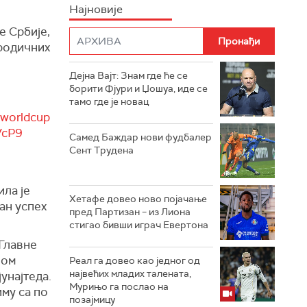
Најновије
е Србије,
ородичних
Дејна Вајт: Знам где ће се
борити Фјури и Џошуа, иде се
тамо где је новац
aworldcup
VcP9
Самед Баждар нови фудбалер
Сент Трудена
ила је
Хетафе довео ново појачање
ан успех
пред Партизан – из Лиона
стигао бивши играч Евертона
 Главне
вом
Реал га довео као једног од
највећих младих талената,
унајтеда.
Мурињо га послао на
иму са по
позајмицу