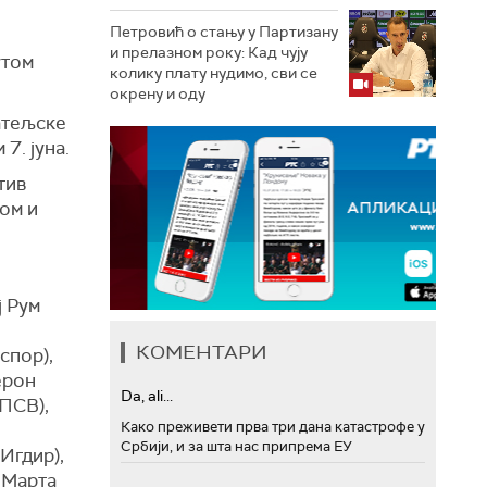
Петровић о стању у Партизану
и прелазном року: Кад чују
утом
колику плату нудимо, сви се
окрену и оду
атељске
7. јуна.
тив
ром и
ј Рум
КОМЕНТАРИ
спор),
ерон
Da, ali...
(ПСВ),
Како преживети прва три дана катастрофе у
Србији, и за шта нас припрема ЕУ
Игдир),
 Марта