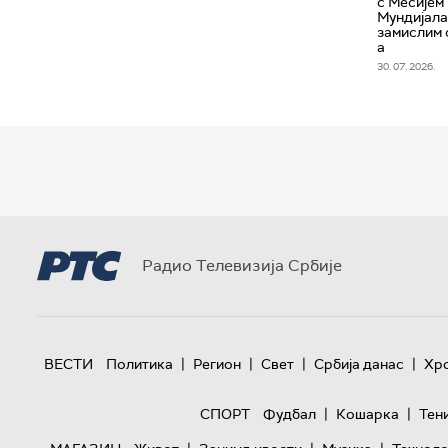
с Месијем
Мундијала
замислим 
а
30. 07. 2026.
Радио Телевизија Србије
|
|
|
|
ВЕСТИ
Политика
Регион
Свет
Србија данас
Хр
|
|
СПОРТ
Фудбал
Кошарка
Тен