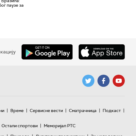
 Бразила:
бог паузе за
кацију
|
|
|
|
|
ни
Време
Сервисне вести
Сматрачница
Подкаст
|
Остали спортови
Меморијал РТС