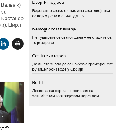
Dvojnik mog oca
Валвајк).
Вероватно свако од нас има свог двојника
д),
са којим дели и сличну ДНК
н Кастанер
ми), Џирл
Nemogućnost tusiranja
Не туширате се сваког дана – не стидите се,
то је здраво
Cestitke za uspeh
Да ли сте знали да се најбоље грамофонске
ручице производе у Србији
Re: Eh...
Лесковачка спржа – производ са
заштићеним географским пореклом
нашао