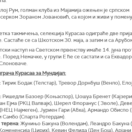
па.
лој Рум, голман клуба из Мајамија ожењен је српском
серком Зораном Јовановић, са којом и живи у помен
етка такмичења, селекција Курасаа одиграће две приј
. Састаће се са Шкотском 30. маја, а затим и са Арубом 
ски наступ на Светском првенству имаће 14. јуна про
 Поред Немачке, у групи Е ће се састати и са Еквадо
Слоноваче.
грача Курасаа за Мундијал:
:
Тирик Бодак (Телстар), Тревор Дорнбуш (Венло), Ело
.
:
Ришедли Базоер (Коњаспор), Џошуа Бренет (Кајзери
ан Ејма (РКЦ Валвајк), Шерел Флоранус ( Зволе), Дев
НЕЦ Најмеген), Јуриен Гари (Абха), Армандо Обиспо 
 Самбо (Спарта Ротердам).
 терена:
Жунињо Бакуна (Волендам), Леандро Бакуна (
Комененсија (Цирих), Кевин Фелида (Ден Бош), Арјани