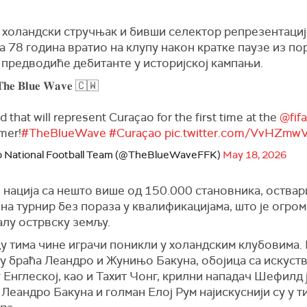
 холандски стручњак и бивши селектор репрезентациј
са 78 година вратио на клупу након кратке паузе из п
 предводиће дебитанте у историјској кампањи.
𝐞 𝐁𝐥𝐮𝐞 𝐖𝐚𝐯𝐞 🇨🇼
 that will represent Curaçao for the first time at the
@fif
mer!
#TheBlueWave
#Curaçao
pic.twitter.com/VvHZmw
o National Football Team (@TheBlueWaveFFK)
May 18, 2026
 нација са нешто више од 150.000 становника, оствар
на турнир без пораза у квалификацијама, што је огром
алу острвску земљу.
у тима чине играчи поникли у холандским клубовима.
су браћа Леандро и Жунињо Бакуна, обојица са искуст
 Енглеској, као и Тахит Чонг, крилни нападач Шефилд ј
Леандро Бакуна и голман Елој Рум најискуснији су у т