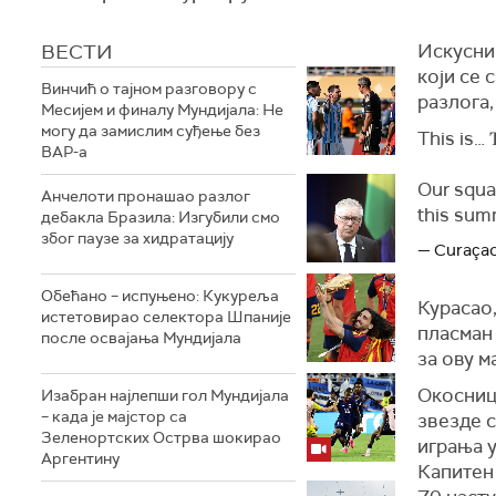
ВЕСТИ
Искусни
који се 
Винчић о тајном разговору с
разлога,
Месијем и финалу Мундијала: Не
могу да замислим суђење без
This is… 𝐓
ВАР-а
Our squad
Анчелоти пронашао разлог
this sum
дебакла Бразила: Изгубили смо
због паузе за хидратацију
— Curaça
Обећано – испуњено: Кукуреља
Курасао,
истетовирао селектора Шпаније
пласман 
после освајања Мундијала
за ову м
Окосниц
Изабран најлепши гол Мундијала
– када је мајстор са
звезде 
Зеленортских Острва шокирао
играња у
Аргентину
Капитен 