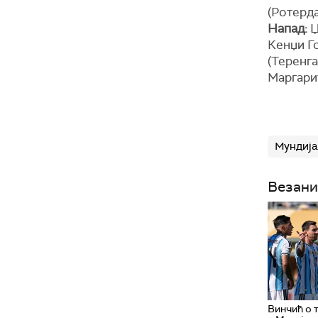
(Ротерда
Напад:
Џ
Кенџи Го
(Теренга
Маргари
Мундија
Везани
Винчић о 