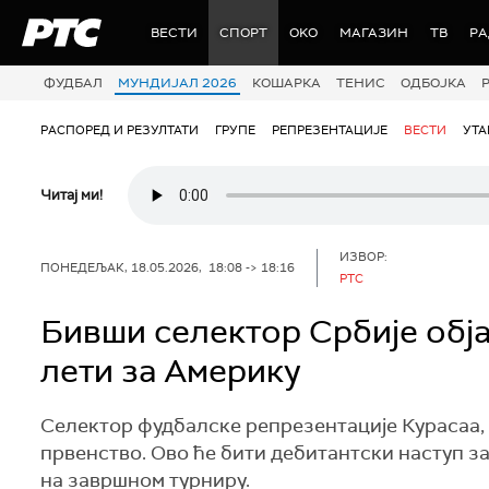
РТС
ВЕСТИ
СПОРТ
OKO
МАГАЗИН
ТВ
Р
ФУДБАЛ
МУНДИЈАЛ 2026
КОШАРКА
ТЕНИС
ОДБОЈКА
РАСПОРЕД И РЕЗУЛТАТИ
ГРУПЕ
РЕПРЕЗЕНТАЦИЈЕ
ВЕСТИ
УТ
Читај ми!
ИЗВОР:
ПОНЕДЕЉАК, 18.05.2026, 18:08 -> 18:16
РТС
Бивши селектор Србије обја
лети за Америку
Селектор фудбалске репрезентације Курасаа, Д
првенство. Ово ће бити дебитантски наступ за 
на завршном турниру.