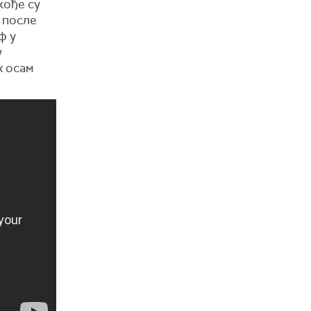
кође су
у после
ф у
у
х осам