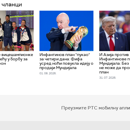
 чланци
е вицешампионке
Инфантинов план "пукао"
И Азија против
ећу у борбу за
за четири дана: Фифа
Инфантинове п
рон
усред ноћи повукла идеју о
Мундијала: Без
продаји Мундијала
не може да про
план
01. 08. 2026.
31. 07. 2026.
Преузмите РТС мобилну апли