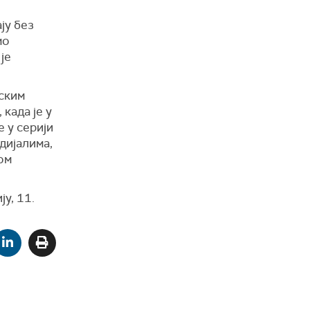
ју без
мо
је
тским
када је у
е у серији
дијалима,
ом
у, 11.