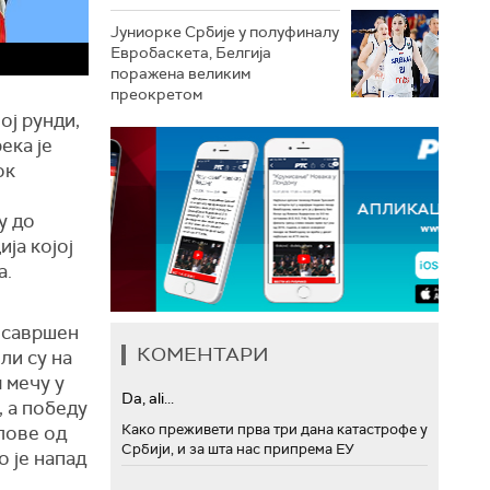
Јуниорке Србије у полуфиналу
Евробаскета, Белгија
поражена великим
преокретом
ој рунди,
ека је
ок
у до
ја којој
а.
з савршен
КОМЕНТАРИ
ли су на
 мечу у
Da, ali...
, а победу
Како преживети прва три дана катастрофе у
олове од
Србији, и за шта нас припрема ЕУ
 је напад