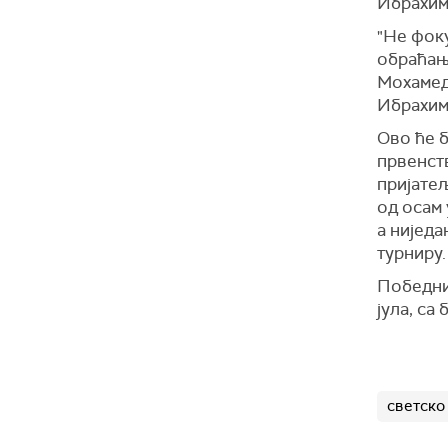
Ибрахим
"Не фоку
обраћањ
Мохамеда
Ибрахим 
Ово ће б
првенств
пријатељ
од осам
а ниједа
турниру.
Победник
јула, са
светско