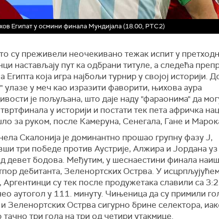
хов Египат у осмини финала Мундијала (18.00, РТС2)
то су преживели неочекивано тежак испит у претходн
ци настављају пут ка одбрани титуле, а следећа препр
а Египта која игра најбољи турнир у својој историји. Д
" улазе у меч као изразити фаворити, њихова аура
вости је пољуљана, што даје наду "фараонима" да мог
твртфинала у историји и постати тек пета афричка наци
шло за руком, после Камеруна, Сенегала, Гане и Марок
нела Скалонија је доминантно прошао групну фазу Ј,
вши три победе против Аустрије, Алжира и Јордана у
д девет бодова. Међутим, у шеснаестини финала наиш
тпор дебитанта, Зеленортских Острва. У исцрпљујућем
, Аргентинци су тек после продужетака славили са 3:2
нео аутогол у 111. минуту. Чињеница да су примили г
и Зеленортских Острва сигурно брине селектора, иако
 тачно три гола на три од четири утакмице.