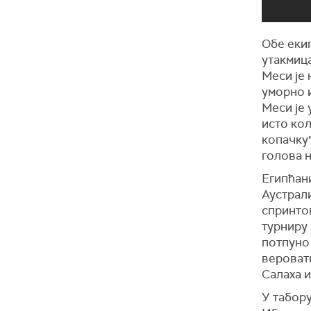
Обе екип
утакмица
Меси је
уморно и
Меси је 
исто кол
копачку"
голова н
Египћани
Аустрал
спринтов
турниру 
потпуно 
вероват
Салаха 
У табору