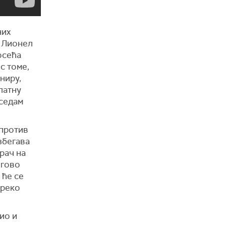
них
м Лионел
осећа
с томе,
ниру,
латну
 седам
 против
збегава
рач на
егово
 ће се
преко
ио и