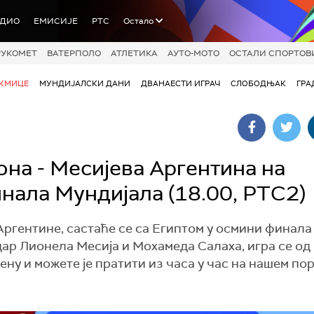
АДИО
ЕМИСИЈЕ
РТС
Остало
РУКОМЕТ
ВАТЕРПОЛО
АТЛЕТИКА
АУТО-МОТО
ОСТАЛИ СПОРТОВ
АКМИЦЕ
МУНДИЈАЛСКИ ДАНИ
ДВАНАЕСТИ ИГРАЧ
СЛОБОДЊАК
ГРА
на - Месијева Аргентина на
нала Мундијала (18.00, РТС2)
ргентине, састаће се са Египтом у осмини финала
дар Лионела Месија и Мохамеда Салаха, игра се од 
у и можете је пратити из часа у час на нашем пор