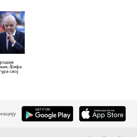
родаје
 њих, Фифа
гура свој
кацију