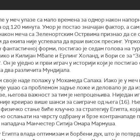
е у меч улазе са мало времена за одмор након напор
 од 120 минута. Умор је постао значајан фактор, а са
 након меча са Зеленортским Острвима признао да се 
 да екипа није успевала да врши висок пресинг. Упрко
у фантастичној форми, постигао је седам голова на тур
ико и Килијан Мбапе и Ерлинг Холанд, и бори се за "З
. Он је уједно и први играч у историји који је постигао
а два различита Мундијала.
 своје наде полажу у Мохамеда Салаха. Иако је у меч
ије ушао са проблемом задње ложе и деловало је да и
е, његова важност за тим је непроцењива. Ниједан иг
није креирао више шанси за саиграче од њега (16). Њ
физичко стање биће кључно за стратегију Египта, која
но ослањати на чврсту одбрану и брзе контранападе 
и нападача Манчестер Ситија Омара Мармуша.
 Египта влада оптимизам и борбени дух, што је потврд