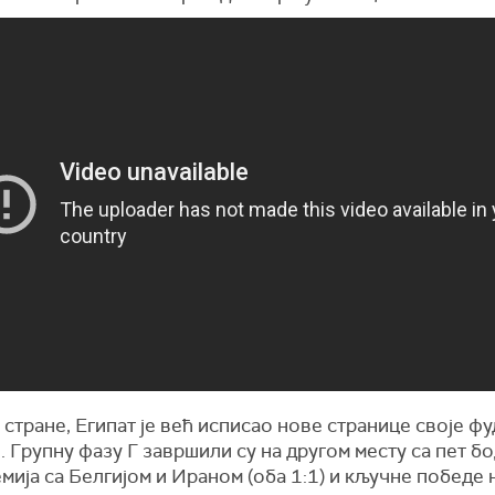
 стране, Египат је већ исписао нове странице своје ф
. Групну фазу Г завршили су на другом месту са пет б
мија са Белгијом и Ираном (оба 1:1) и кључне победе 