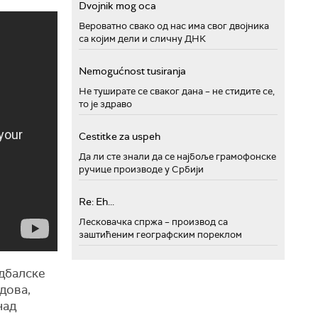
Dvojnik mog oca
Вероватно свако од нас има свог двојника
са којим дели и сличну ДНК
Nemogućnost tusiranja
Не туширате се сваког дана – не стидите се,
то је здраво
Cestitke za uspeh
Да ли сте знали да се најбоље грамофонске
ручице производе у Србији
Re: Eh...
Лесковачка спржа – производ са
заштићеним географским пореклом
удбалске
одова,
над