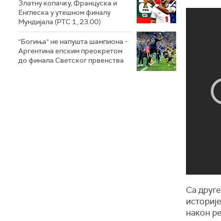
Златну копачку, Француска и
Енглеска у утешном финалу
Мундијала (РТС 1, 23.00)
"Богиња" не напушта шампиона -
Аргентина епским преокретом
до финала Светског првенства
Са друге
историје
након ре