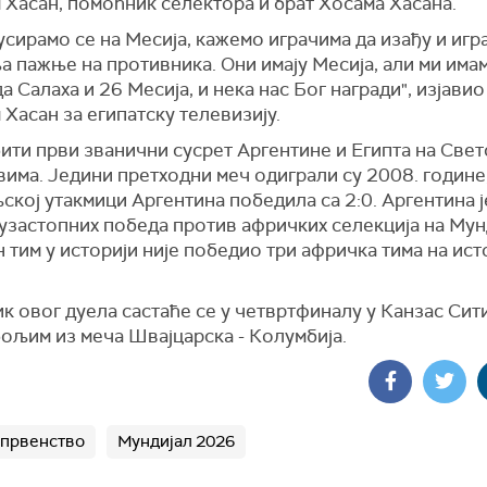
 Хасан, помоћник селектора и брат Хосама Хасана.
сирамо се на Месија, кажемо играчима да изађу и игра
а пажње на противника. Они имају Месија, али ми има
 Салаха и 26 Месија, и нека нас Бог награди", изјавио 
Хасан за египатску телевизију.
ити први званични сусрет Аргентине и Египта на Све
има. Једини претходни меч одиграли су 2008. године, 
ској утакмици Аргентина победила са 2:0. Аргентина ј
 узастопних победа против афричких селекција на Мун
н тим у историји није победио три афричка тима на ист
 овог дуела састаће се у четвртфиналу у Канзас Ситиј
 бољим из меча Швајцарска - Колумбија.
 првенство
Мундијал 2026