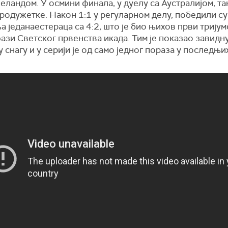
ландом. У осмини финала, у дуелу са Аустралијом, та
родужетке. Након 1:1 у регуларном делу, победили с
 једанаестераца са 4:2, што је био њихов први тријум
ази Светског првенства икада. Тим је показао завидн
 снагу и у серији је од само једног пораза у последњи