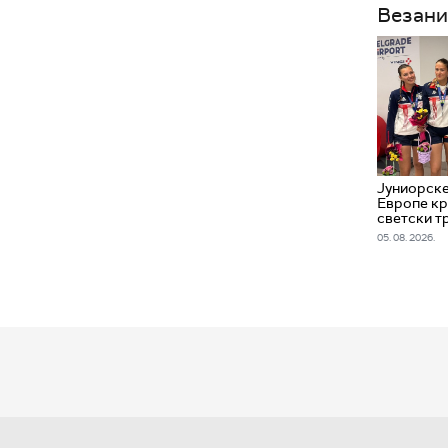
Везани
Јуниорск
Европе кр
светски т
05. 08. 2026.