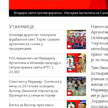
Владари света против фараона - Месијева Аргентина на Сала
УТАКМИЦЕ
Након ш
Аргентин
Шпанија други пут покорила
селекциј
фудбалски свет, Торес срушио
"гаучоси
аргентинске снове у
непобеди
продужецима
првог че
Последњи меч на Мундијалу -
је то по
Аргентина и Шпанија одлучују о
титули првака света (РТС 1,
Тим Лио
21.00)
оствари
учинак о
Спектакл у Мајамију - Енглеска у
жилав о
мечу са 10 голова освојила
Мајамију
бронзу, Дешанов опроштај од
им је до
Француске у сенци историје
Јордана 
Битка за бронзу, престиж и
постигао