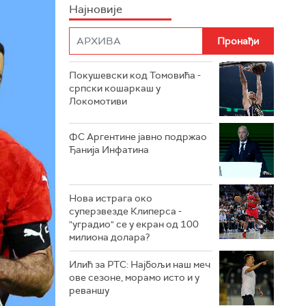
Најновије
Покушевски код Томовића -
српски кошаркаш у
Локомотиви
ФС Аргентине јавно подржао
Ђанија Инфатина
Нова истрага око
суперзвезде Клиперса -
"уградио" се у екран од 100
милиона долара?
Илић за РТС: Најбољи наш меч
ове сезоне, морамо исто и у
реваншу