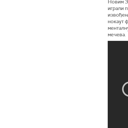
Новим Зе
играли п
извођења
нокаут ф
менталну
мечева.