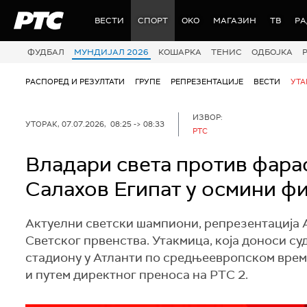
РТС
ВЕСТИ
СПОРТ
OKO
МАГАЗИН
ТВ
Р
ФУДБАЛ
МУНДИЈАЛ 2026
КОШАРКА
ТЕНИС
ОДБОЈКА
РАСПОРЕД И РЕЗУЛТАТИ
ГРУПЕ
РЕПРЕЗЕНТАЦИЈЕ
ВЕСТИ
УТ
ИЗВОР:
УТОРАК, 07.07.2026, 08:25 -> 08:33
РТС
Владари света против фарао
Салахов Египат у осмини фи
Актуелни светски шампиони, репрезентација А
Светског првенства. Утакмица, која доноси су
стадиону у Атланти по средњеевропском времен
и путем директног преноса на РТС 2.