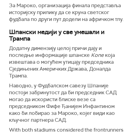
За Мароко, организација финала представља
историјску прилику да се круна светског
фудбала по други пут додели на афричком тлу.
Шпански медији у све умешали и
Трампа
Додатну димензију целој причи дају и
последње информације шпанске
Копе
која
извештава о могућем утицају председника
Сједињених Америчких Држава, Доналда
Трампа.
Наводно, у Фудбалском савезу Шпаније
постоји забринутост да би председник САД
могао да искористи блиске везе са
председником Фифе Ђанијем Инфантином
како би лобирао за Мароко, којег види као
кључног партнера САД.
With both stadiums considered the frontrunners