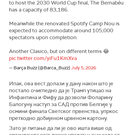
to host the 2030 World Cup final, The Bernabéu
has a capacity of 83,186.
Meanwhile the renovated Spotify Camp Nou is
expected to accommodate around 105,000
spectators upon completion.
Another Clasico, but on different terms 😂
pic.twitter.com/yiFu1KmXva
— Barça Buzz (@Barca_Buzz)
July 5, 2026
Ипак, ова вест долази у дану након што је
постало очигледно да је Трамп утицао на
Инфантина и Фифу да дозволи Фоларину
Балогуну наступ за САД против Белгије у
осмини финала Светског првенства, упркос
претходно добијеном црвеном картону.
Зато је питање да ли је ово ишта више од
спекулација које лакше упадају у очи када се