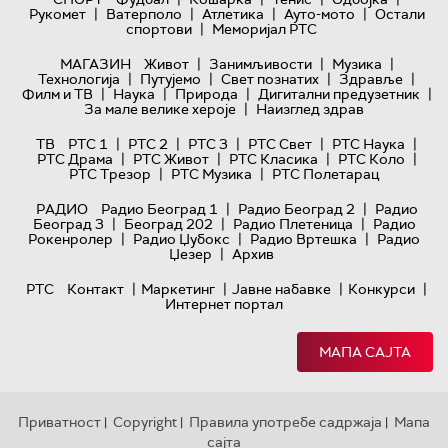
|
|
|
|
Рукомет
Ватерполо
Атлетика
Ауто-мото
Остали
|
спортови
Меморијал РТС
|
|
|
МАГАЗИН
Живот
Занимљивости
Музика
|
|
|
|
Технологијa
Путујемо
Свет познатих
Здравље
|
|
|
|
Филм и ТВ
Наука
Природа
Дигитални предузетник
|
За мале велике хероје
Наизглед здрав
|
|
|
|
|
ТВ
РТС 1
РТС 2
РТС 3
РТС Свет
РТС Наука
|
|
|
|
РТС Драма
РТС Живот
РТС Класика
РТС Коло
|
|
РТС Трезор
РТС Музика
РТС Полетарац
|
|
РАДИО
Радио Београд 1
Радио Београд 2
Радио
|
|
|
Београд 3
Београд 202
Радио Плетеница
Радио
|
|
|
Рокенролер
Радио Џубокс
Радио Вртешка
Радио
|
Џезер
Архив
|
|
|
|
РТС
Контакт
Маркетинг
Јавне набавке
Конкурси
Интернет портал
МАПА САЈТА
Приватност
Copyright
Правила употребе садржаја
Мапа
|
|
|
сајта