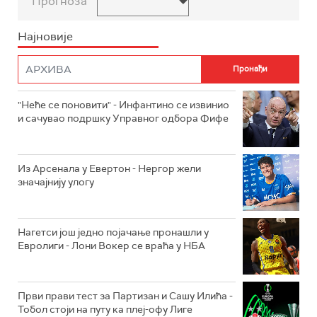
Прогноза
Најновије
"Неће се поновити" - Инфантино се извинио
и сачувао подршку Управног одбора Фифе
Из Арсенала у Евертон - Нергор жели
значајнију улогу
Нагетси још једно појачање пронашли у
Евролиги - Лони Вокер се враћа у НБА
Први прави тест за Партизан и Сашу Илића -
Тобол стоји на путу ка плеј-офу Лиге