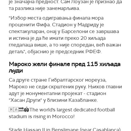
је значајна предност. Сам Лоузан је признао да
та разлика није занемарљива.
"Избор места одигравања финала мора
проценити Фифа. Стадион у Мадриду је
спектакуларан, онај у Барселони се завршава
и истина је да ће имати преко 20 хиљада
гледалаца више, а то није споредан, већ важан
детаљ", објаснио је председник РФЕФ.
Мароко жели финале пред 115 хиљада
људи
Са друге стране Гибралтарског мореуза,
Мароко не седи скрштених руку. Њихов главни
адут је монументални пројекат - стадион
"Хасан Други" у близини Казабланке.
🇲🇦🔜🏟️The world's largest dedicated football
stadium is rising in Morocco!
Stade Hassan II in Benslimane (near Casablanca)