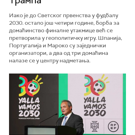
Трампа
Иако је до Светског првенства у фудбалу
2030. остало још четири године, борба за
домаћинство финалне утакмице већ се
претворила у геополитичку игру. Шпанија,
Португалија и Мароко су заједнички
организатори, а два од три домаћина
налазе се у центру надметања.