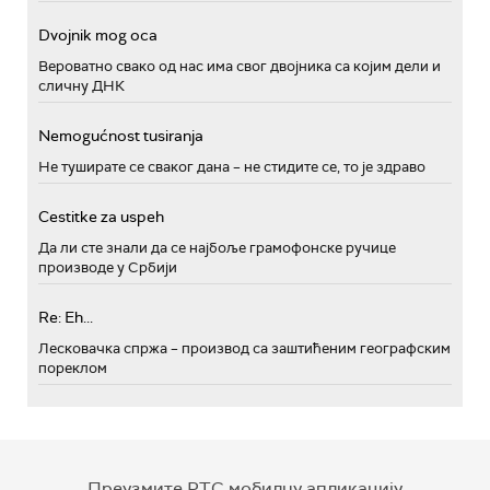
Dvojnik mog oca
Вероватно свако од нас има свог двојника са којим дели и
сличну ДНК
Nemogućnost tusiranja
Не туширате се сваког дана – не стидите се, то је здраво
Cestitke za uspeh
Да ли сте знали да се најбоље грамофонске ручице
производе у Србији
Re: Eh...
Лесковачка спржа – производ са заштићеним географским
пореклом
Преузмите РТС мобилну апликацију