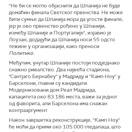
"Не би се могло објаснити да Шпанија не буде
домаћин финала Светског првенства. Не може
бити сумње да Шпанија мора да угости финале,
јер је ово првенство рођено у Шпанији,
између Шпаније и Португалије", изјавио је
Лоузан, додајући да Шпанија носи 55 одсто
тежине у организацији, како преноси
Политико
.
Међутим, унутар Шпаније постоји подједнако
снажно ривалство. Два највећа стадиона,
"Сантјаго Бернабеу" у Мадриду и "Камп Ноу" у
Барселони, главни су кандидати.
Модернизовани дом Реал Мадрида,
капацитета око 83.186 места, важи за једног
од фаворита, али Барселона има снажан
контрааргумент.
Након завршетка реконструкције, "Камп Ноу"
ће моћи да прими око 105.000 гледалаца, што