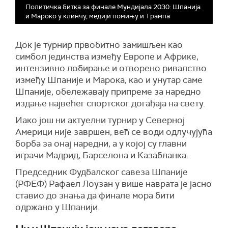
Политичка битка за финале Мундијала 2030: Шпанија
и Мароко у клинчу, медији помињу и Трампа
Док је турнир првобитно замишљен као
симбол јединства између Европе и Африке,
интензивно лобирање и отворено ривалство
између Шпаније и Марока, као и унутар саме
Шпаније, обележавају припреме за наредно
издање највећег спортског догађаја на свету.
Иако још ни актуелни турнир у Северној
Америци није завршен, већ се води одлучујућа
борба за онај наредни, а у којој су главни
играчи Мадрид, Барселона и Казабланка.
Председник Фудбалског савеза Шпаније
(РФЕФ) Рафаел Лоузан у више наврата је јасно
ставио до знања да финале мора бити
одржано у Шпанији.