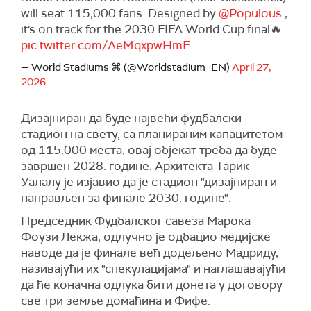
will seat 115,000 fans. Designed by
@Populous
,
it's on track for the 2030 FIFA World Cup final🔥
pic.twitter.com/AeMqxpwHmE
— World Stadiums ⌘ (@Worldstadium_EN)
April 27,
2026
Дизајниран да буде највећи фудбалски
стадион на свету, са планираним капацитетом
од 115.000 места, овај објекат треба да буде
завршен 2028. године. Архитекта Тарик
Уалалу је изјавио да је стадион "дизајниран и
направљен за финале 2030. године".
Председник Фудбалског савеза Марока
Фоузи Лекжа, одлучно је одбацио медијске
наводе да је финале већ додељено Мадриду,
називајући их "спекулацијама" и наглашавајући
да ће коначна одлука бити донета у договору
све три земље домаћина и Фифе.