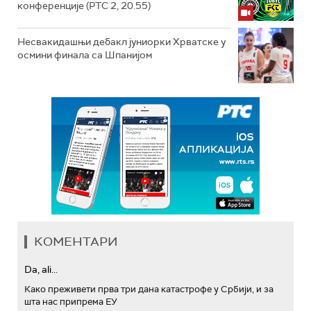
конференције (РТС 2, 20.55)
Несвакидашњи дебакл јуниорки Хрватске у
осмини финала са Шпанијом
КОМЕНТАРИ
Da, ali...
Како преживети прва три дана катастрофе у Србији, и за
шта нас припрема ЕУ