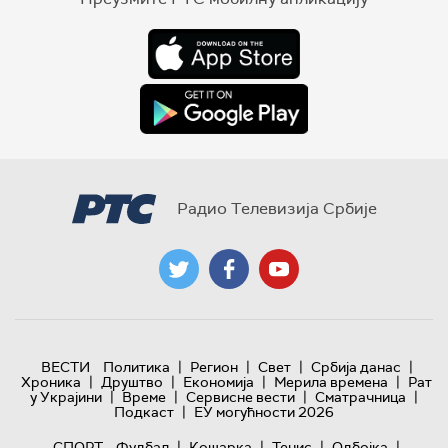
Радио Телевизија Србије
|
|
|
|
ВЕСТИ
Политика
Регион
Свет
Србија данас
|
|
|
|
Хроника
Друштво
Економија
Мерила времена
Рат
|
|
|
|
у Украјини
Време
Сервисне вести
Сматрачница
|
Подкаст
ЕУ могућности 2026
|
|
|
|
СПОРТ
Фудбал
Кошарка
Тенис
Одбојка