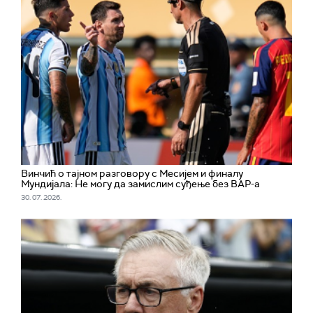
Винчић о тајном разговору с Месијем и финалу
Мундијала: Не могу да замислим суђење без ВАР-а
30. 07. 2026.