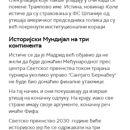
помене Трампово име. Истина, новинар
Копе
истиче да су страховања у ФС Шпаније од
утицаја америчког председника толика да су
већ покренути институционални кораци.
Историјски Мундијал на три
континента
Истиче се да је Мадрид већ објавио да не
жели да буде домаћин Међународног прес
центра Светског првенства током трајања
турнира уколико управо "Сантјаго Бернабеу"
не буде био домаћин финалне утакмице.
На тај начин, и они покушавају да изврше
утицај на коначну одлуку. На крају, иако све
стране имају своје аргументе, коначну реч
имаће Фифа.
Светско првенство 2030. године биће
историјско јер ће се одржавати на три