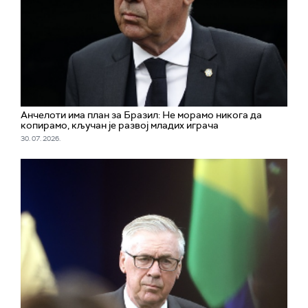
Aнчелоти има план за Бразил: Не морамо никога да
копирамо, кључан је развој младих играча
30. 07. 2026.