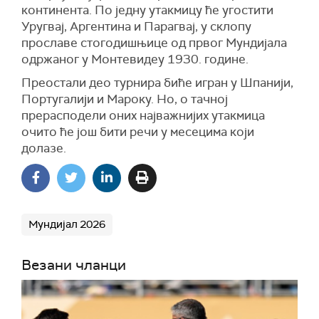
континента. По једну утакмицу ће угостити
Уругвај, Аргентина и Парагвај, у склопу
прославе стогодишњице од првог Мундијала
одржаног у Монтевидеу 1930. године.
Преостали део турнира биће игран у Шпанији,
Португалији и Мароку. Но, о тачној
прерасподели оних најважнијих утакмица
очито ће још бити речи у месецима који
долазе.
Мундијал 2026
Везани чланци