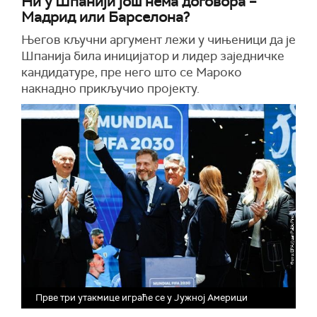
Ни у Шпанији још нема договора –
Мадрид или Барселона?
Његов кључни аргумент лежи у чињеници да је
Шпанија била иницијатор и лидер заједничке
кандидатуре, пре него што се Мароко
накнадно прикључио пројекту.
Прве три утакмице играће се у Јужној Америци